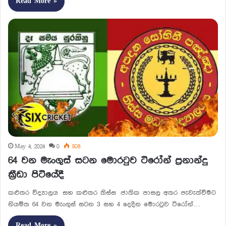
Read More »
May 4, 2024
0
508
64 වන මැංගුස් සටන මොරටුව ටිරෝන් ප්‍රනාන්දු
ක්‍රීඩා පිටියේදී
කළුතර විද්‍යාලය සහ කළුතර තිස්ස ජාතික පාසල අතර පැවැත්වීමට
නියමිත 64 වන මැංගුස් සටන 3 සහ 4 දෙදින මොරටුව ටිරෝන්…
Read More »