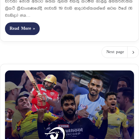
වාර්තා පොත් අතරට ශතක තුනක් එකතු කරමින් ගාල්ල අන්තර්ජාතික
ක්‍රිකට් ක්‍රීඩාංගණයේදී පැවැති 119 වැනි ආදරවන්තයන්ගේ සටන ඊයේ (16
වැනිදා) ජය…
Read More »
Next page