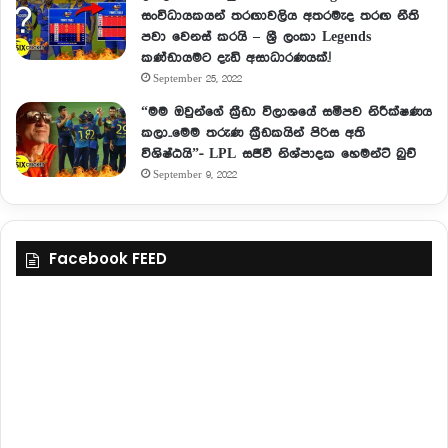
සංවිධායකයන් තරඟාවලිය අතරමැද තරඟ නීති
පවා වෙනස් කරයි – ශ්‍රී ලංකා Legends
කණ්ඩායමට දැඩි අසාධාරණයක්.!
September 25, 2022
“මම ඔවුන්ගේ ක්‍රීඩා විලාශයේ සමීපව නිරීක්ෂණය
කලා..මෙම තරුණ ක්‍රීඩකයින් පිරිස අති
විශිෂ්ඨයි”- LPL සජීවී නිශ්පාදක හෙමන්ට් බුච්
September 9, 2022
Facebook FEED