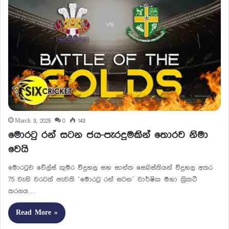
March 3, 2025
0
143
මොරටු රන් සටන ජය-පැරදුමකින් තොරව නිමා
වෙයි
මොරටුව වේල්ස් කුමර විදුහල සහ සාන්ත සෙබස්තියන් විදුහල අතර
75 වැනි වරටත් පැවති ‘මොරටු රන් සටන’ වාර්ෂික මහා ක්‍රිකට්
තරගය…
Read More »