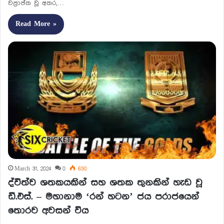
ව­ප්‍රාප්ත වූ අතර,…
Read More »
March 31, 2024
0
630
ද්විත්ව ශතකයකින් සහ ශතක තුනකින් හැඩ වූ
ඩී.එස්. – මහානාම ‘රන් හටන’ ජය පරාජයෙන්
තොරව අවසන් විය