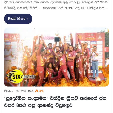
ද්විත්ව ශතකයකින් සහ ශතක තුනකින් අලංකාර වූ, කොළඹ එස්.එස්.සී.
පිටියේදී පැවැති, ඩී.එස්. – මහානාම ‘රන් හටන’ අද (30 වැනිදා) ජය…
Read More »
March 18, 2024
0
536
‘සුලෝ­හිත සංග්‍රා­මය’ එක්දින ක්‍රිකට් තර­ගයේ ජය
වසර 8කට පසු ආනන්ද විදු­හලට