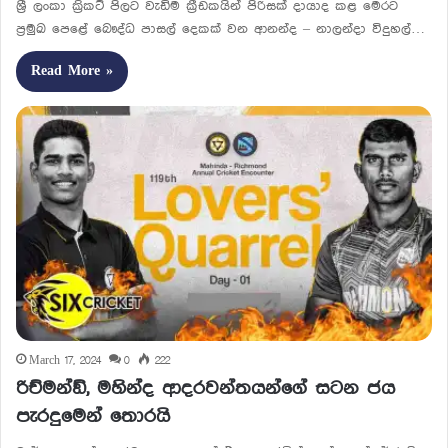
ශ්‍රී ලංකා ක්‍රිකට් පිලට වැඩිම ක්‍රීඩ­ක­යින් පිරි­සක් දායාද කළ මෙරට
ප්‍රමුඛ පෙළේ බෞද්ධ පාසල් දෙකක් වන ආනන්ද – නාලන්දා විදු­හල්…
Read More »
March 17, 2024
0
222
රිච්මන්ඞ්, මහින්ද ආදරවන්තයන්ගේ සටන ජය
පැරදුමෙන් තොරයි