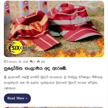
February 28, 2025
0
435
සුලෝ­හිත සංග්‍රා­මය අද ඇරඹේ.
ශ්‍රී ලංකාවේ පළමු ටෙස්ට් ක්‍රිකට් නායකයා වූ බන්දුල වර්ණපුර බිහිකළ
නාලන්දාව සහ 96 ලෝක කුසලානය දිනාගත් ක්‍රිකට් නායක අර්ජුන
රණතුංග…
Read More »