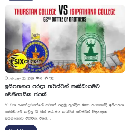
February 23, 2025
0
132
ඉසිපතනය පරදා තර්ස්ටන් කණ්ඩායමට
ඓතිහාසික ජයක්
62 වන සහෝදරයන්ගේ සටනේ පළමු තුන්දින මහා තරගයේදී ඉසිපතන
කණ්ඩායම කඩුලු 10 කින් පරාජය කරමින් තර්ස්ටන් විද්‍යාලය
ඉතිහාසයට එක්විය. ඊයේ…