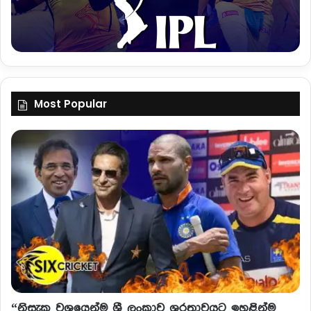
Most Popular
“නිසැක වශයෙන්ම ශ්‍රී ලංකාව ශුරතාවයට ඉහළින්ම