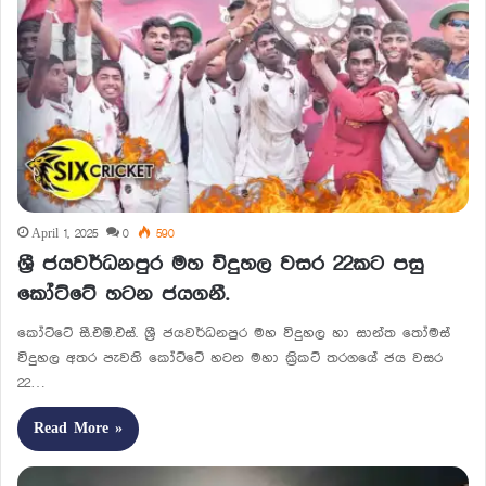
April 1, 2025
0
590
ශ්‍රී ජයවර්ධනපුර මහ විදුහල වසර 22කට පසු
කෝට්ටේ හටන ජයගනී.
කෝට්ටේ සී.එම්.එස්. ශ්‍රී ජයවර්ධනපුර මහ විදුහල හා සාන්ත තෝමස්
විදුහල අතර පැවති කෝට්ටේ හටන මහා ක්‍රිකට් තරගයේ ජය වසර
22…
Read More »