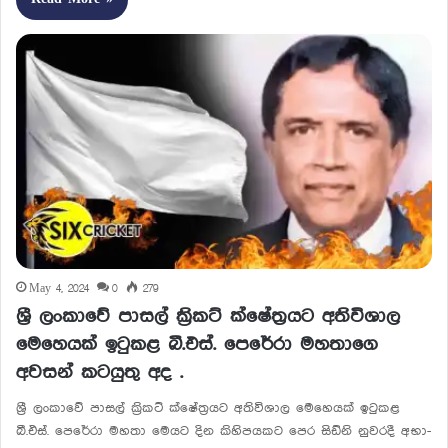
May 4, 2024
0
279
ශ්‍රී ලංකාවේ පාසල් ක්‍රිකට් ක්ෂේත්‍ර­යට අතිවිශාල
මෙහෙ­යක් ඉටු­කළ බී.එස්. පෙරේරා මහතාගෙ
අවසන් කටයුතු අද .
ශ්‍රී ලංකාවේ පාසල් ක්‍රිකට් ක්ෂේත්‍ර­යට අතිවිශාල මෙහෙ­යක් ඉටු­කළ
බී.එස්. පෙරේරා මහතා මෙයට දින කිහි­ප­ය­කට පෙර සිඩ්නි නුව­රදී අභා­