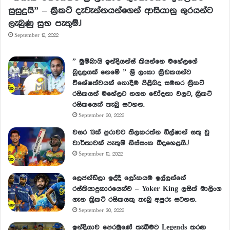
සුසුදුයි” – ක්‍රිකට් දැවැන්තයන්ගෙන් ආසියානු ශුරයන්ට
ලැබුණු සුභ පැතුම්.!
September 12, 2022
” මුම්බායි ඉන්දියන්ස් කියන්නෙ මහේලගේ
බූදලයක් නෙමේ ” ශ්‍රි ලංකා ක්‍රීඩකයන්ට
විශේෂත්වයක් නොදීම පිළිබද සමහර ක්‍රිකට්
රසිකයන් මහේලට නගන චෝදනා වලට, ක්‍රිකට්
රසිකයෙක් තැබු සටහන.
September 20, 2022
වසර 13ක් පුරාවට තිලකරත්න ඩිල්ෂාන් සතු වූ
වාර්තාවක් පැතුම් නිස්සංක බිදහෙළයි..!
September 10, 2022
ලෙජන්ඩ්ලා ඉද්දී ලෝකයම ඉල්ලන්නේ
රස්තියාදුකාරයෙක්ව – Yoker King ලසිත් මාලිංග
ගැන ක්‍රිකට් රසිකයකු තැබු අපූරු සටහන.
September 30, 2022
ඉන්දියාව පෙරමුණේ තැබීමට Legends තරඟ