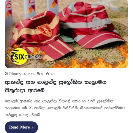
February 26, 2025
0
155
ආනන්ද සහ නාලන්ද සුලෝහිත සංග්‍රාමය
සිකුරාදා ඇරඹේ
කොළඹ ආනන්ද සහ නාලන්දා විදුහල් අතර 95 වැනි සුලෝහිත
සංග්‍රාමය මේ 28 වැනිදා කොළඹ එස්.එස්.සී. ක්‍රීඩාංගණයේ පැවැත්වීමට
කටයුතු යොදා තිබේ.…
Read More »