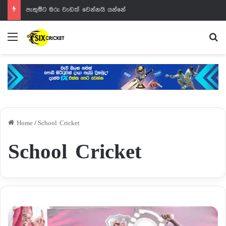
පැතුම්ට මරු වැඩක් වෙන්නයි යන්නේ
Menu
Se
Home
/
School Cricket
School Cricket