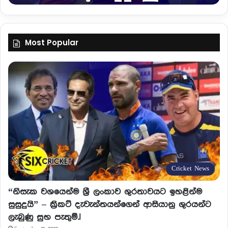
Most Popular
Cricket News
“නිසැක වශයෙන්ම ශ්‍රී ලංකාව ශුරතාවයට ඉහළින්ම
සුසුදුයි” – ක්‍රිකට් දැවැන්තයන්ගෙන් ආසියානු ශුරයන්ට
ලැබුණු සුභ පැතුම්.!