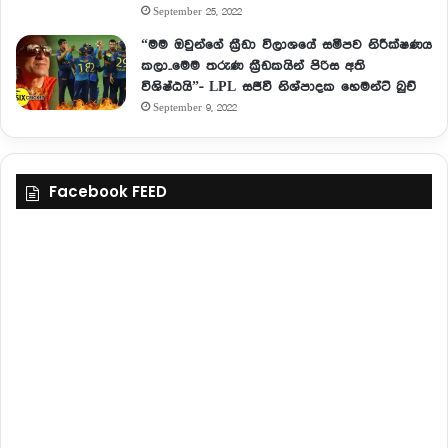
September 25, 2022
“මම ඔවුන්ගේ ක්‍රීඩා විලාශයේ සමීපව නිරීක්ෂණය
කලා..මෙම තරුණ ක්‍රීඩකයින් පිරිස අති
විශිෂ්ඨයි”- LPL සජීවී නිශ්පාදක හෙමන්ට් බුච්
September 9, 2022
Facebook FEED