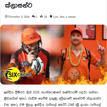
ක්ලාසන්ට
November 5, 2024
0
212
Less than a minute
ඉන්දීය ප්‍රීමියර් ලීග් 2025 සංස්කරණයේ කණ්ඩායම් රඳවා ගන්නා
ක්‍රීඩකයින් අතර, වැඩිම ගෙවීම දකුණු අප්‍රිකාවේ හෙන්රිච් ක්ලාසන්ට
වන අතර, එම මුදල ඉන්දීය රුපියල් කෝටි 23ක් (ශ්‍රී ලංකා රුපියල්