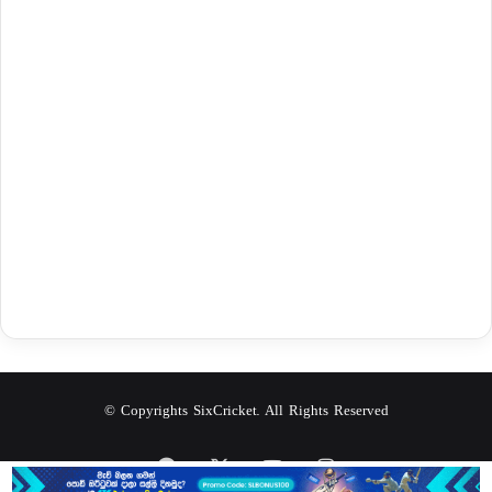
© Copyrights SixCricket. All Rights Reserved
Facebook
X
YouTube
Instagram