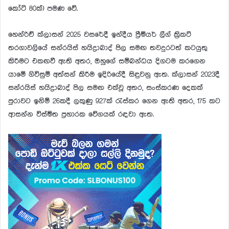
කෝටි 80ක්) පමණ වේ.
හෙන්රිච් ක්ලාසන් 2025 වසරේදී ඉන්දීය ප්‍රීමියර් ලීග් ක්‍රිකට්
තරගාවලියේ සන්රයිස් හයිද්‍රාබාද් පිල සමඟ තවදුරටත් කටයුතු
කිරීමට එකඟවී ඇති අතර, ඔහුගේ සම්බන්ධය දිගටම කරගෙන
යාමේ ගිවිසුම් අත්සන් කිරීම ඉදිරියේදී සිඳුවනු ඇත. ක්ලාසන් 2023දී
සන්රයිස් හයිද්‍රාබාද් පිල සමඟ එක්වූ අතර, සංස්කරණ දෙකක්
පුරාවට ඉනිම් 26කදී ලකුණු 927ක් රැස්කර ගෙන ඇති අතර, 175 කට
ආසන්න විස්මිත ප්‍රහාරක වේගයක් රඳවා ඇත.