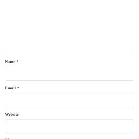
o
m
m
e
n
t
*
Name
*
Email
*
Website