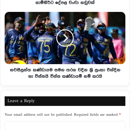
ගාම්භීර්ට දේපළ වංචා නඩුවක්
නවසීලන්ත කණ්ඩායම සමග තරග වදින ශ්‍රි ලංකා එක්දින
හා විස්සයි විස්ස කණ්ඩායම් නම් කරයි
Leave a Reply
Your email address will not be published.
Required fields are marked
*
C