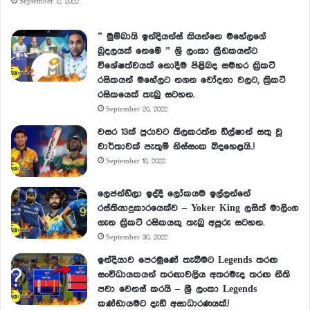
September 12, 2022
” මුම්බායි ඉන්දියන්ස් කියන්නෙ මහේලගේ
බූදලයක් නෙමේ ” ශ්‍රි ලංකා ක්‍රීඩකයන්ට
විශේෂත්වයක් නොදීම පිළිබද සමහර ක්‍රිකට්
රසිකයන් මහේලට නගන චෝදනා වලට, ක්‍රිකට්
රසිකයෙක් තැබු සටහන.
September 20, 2022
වසර 13ක් පුරාවට තිලකරත්න ඩිල්ෂාන් සතු වූ
වාර්තාවක් පැතුම් නිස්සංක බිදහෙළයි..!
September 10, 2022
ලෙජන්ඩ්ලා ඉද්දී ලෝකයම ඉල්ලන්නේ
රස්තියාදුකාරයෙක්ව – Yoker King ලසිත් මාලිංග
ගැන ක්‍රිකට් රසිකයකු තැබු අපූරු සටහන.
September 30, 2022
ඉන්දියාව පෙරමුණේ තැබීමට Legends තරඟ
සංවිධායකයන් තරඟාවලිය අතරමැද තරඟ නීති
පවා වෙනස් කරයි – ශ්‍රී ලංකා Legends
කණ්ඩායමට දැඩි අසාධාරණයක්.!