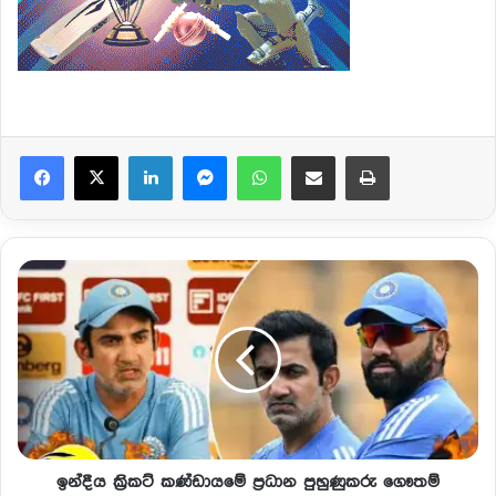
Facebook
X
LinkedIn
Messenger
WhatsApp
Share via Email
Print
ඉන්දීය ක්‍රිකට් කණ්ඩායමේ ප්‍රධාන පුහුණුකරු ගෞතම්