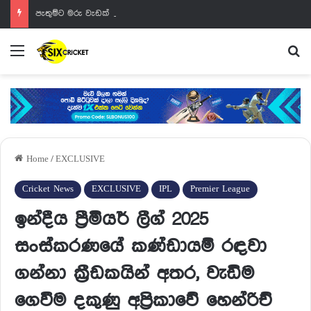
පැතුම්ට මරු වැඩක් වෙන්නයි යන්නේ
Menu
Se
Home
/
EXCLUSIVE
Cricket News
EXCLUSIVE
IPL
Premier League
ඉන්දීය ප්‍රීමියර් ලීග් 2025
සංස්කරණයේ කණ්ඩායම් රඳවා
ගන්නා ක්‍රීඩකයින් අතර, වැඩිම
ගෙවීම දකුණු අප්‍රිකාවේ හෙන්රිච්