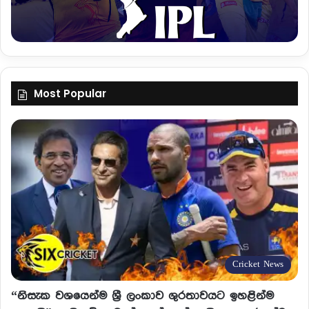
Most Popular
Cricket News
“නිසැක වශයෙන්ම ශ්‍රී ලංකාව ශුරතාවයට ඉහළින්ම