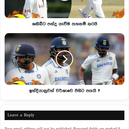
ශකිබ්ට පන්දු යැවීම තහනම් කරයි
ඉන්දියානුවන් වර්ශාවෙ පිහිට පතයි ?
Leave a Reply
Your email address will not be published.
Required fields are marked
*