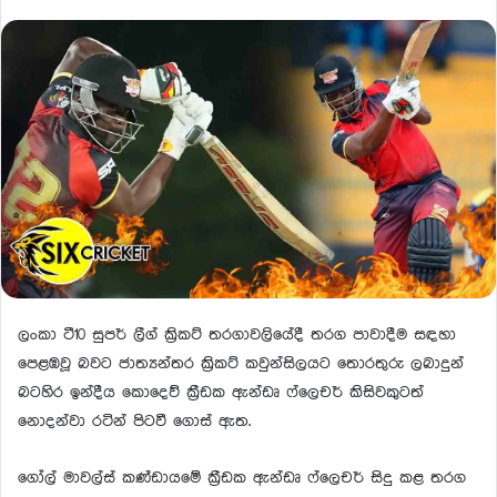
ලංකා ටී10 සුපර් ලීග් ක්‍රිකට් තරගාවලියේදී තරග පාවාදීම සඳහා
පෙළඹවූ බවට ජාත්‍යන්තර ක්‍රිකට් කවුන්සිලයට තොරතුරු ලබාදුන්
බටහිර ඉන්දීය කොදෙව් ක්‍රීඩක ඇන්ඩෘ ෆ්ලෙචර් කිසිවකුටත්
නොදන්වා රටින් පිටවී ගොස් ඇත.
ගෝල් මාවල්ස් කණ්ඩායමේ ක්‍රීඩක ඇන්ඩෘ ෆ්ලෙචර් සිදු කළ තරග