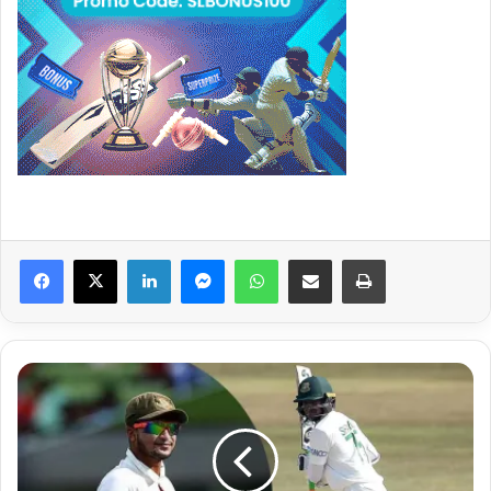
Facebook
X
LinkedIn
Messenger
WhatsApp
Share via Email
Print