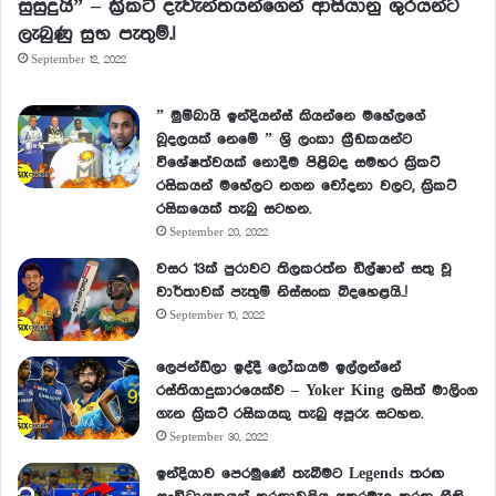
සුසුදුයි” – ක්‍රිකට් දැවැන්තයන්ගෙන් ආසියානු ශුරයන්ට
ලැබුණු සුභ පැතුම්.!
September 12, 2022
” මුම්බායි ඉන්දියන්ස් කියන්නෙ මහේලගේ
බූදලයක් නෙමේ ” ශ්‍රි ලංකා ක්‍රීඩකයන්ට
විශේෂත්වයක් නොදීම පිළිබද සමහර ක්‍රිකට්
රසිකයන් මහේලට නගන චෝදනා වලට, ක්‍රිකට්
රසිකයෙක් තැබු සටහන.
September 20, 2022
වසර 13ක් පුරාවට තිලකරත්න ඩිල්ෂාන් සතු වූ
වාර්තාවක් පැතුම් නිස්සංක බිදහෙළයි..!
September 10, 2022
ලෙජන්ඩ්ලා ඉද්දී ලෝකයම ඉල්ලන්නේ
රස්තියාදුකාරයෙක්ව – Yoker King ලසිත් මාලිංග
ගැන ක්‍රිකට් රසිකයකු තැබු අපූරු සටහන.
September 30, 2022
ඉන්දියාව පෙරමුණේ තැබීමට Legends තරඟ