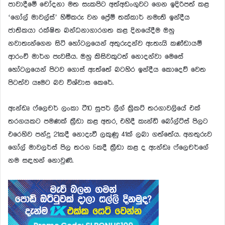
පාවාදීමේ චෝදනා මත සැකපිට අත්අඩංගුවට ගෙන ඉදිරිපත් කළ
‘ගෝල් මාවල්ස්’ හිමිකරු වන ප්‍රේම් තක්කාර් නමැති ඉන්දීය
ජාතිකයා රක්ෂිත බන්ධනාගාරගත කළ දිනයේදීම ඔහු
නවාතැන්ගෙන සිටි හෝටලයෙන් අතුරුදන්ව ඇතැයි කණ්ඩායම්
ආරංචි මාර්ග පැවසීය. ඔහු කිසිවකුටත් නොදන්වා මෙසේ
හෝටලයෙන් පිටව ගොස් ඇත්තේ බටහිර ඉන්දීය කොදෙව් වෙත
පිටත්ව යෑමට බව විශ්වාස කෙරේ.
ඇන්ඩෘ ෆ්ලෙචර් ලංකා ටී10 සුපර් ලීග් ක්‍රිකට් තරගාවලියේ එක්
තරගයකට පමණක් ක්‍රීඩා කළ අතර, එහිදී කැන්ඩි බෝල්ට්ස් පිලට
එරෙහිව පන්දු 21කදී නොදැවී ලකුණු 41ක් ලබා ගත්තේය. අනතුරුව
ගෝල් මාවලර්ස් පිල තරග 5කදී ක්‍රීඩා කළ ද ඇන්ඩෘ ෆ්ලෙචර්ගේ
නම සඳහන් නොවුණි.