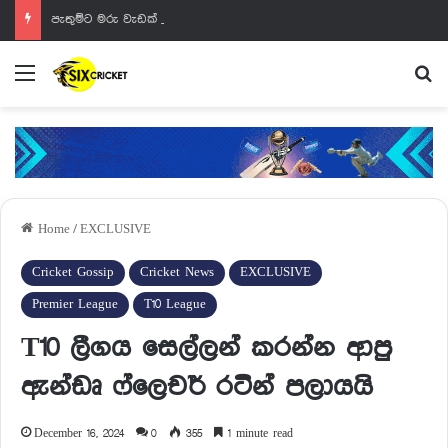
පැතුම්ට මරු වැඩක් වෙන්නයි යන්නේ
Menu
Se
Home
/
EXCLUSIVE
Cricket Gossip
Cricket News
EXCLUSIVE
Premier League
T10 League
T10 ලීගය සෙල්ලන් කරන්න ආපු
ඇන්ඩෘ ෆ්ලෙචර් රටින් පලායයි
December 16, 2024
0
355
1 minute read