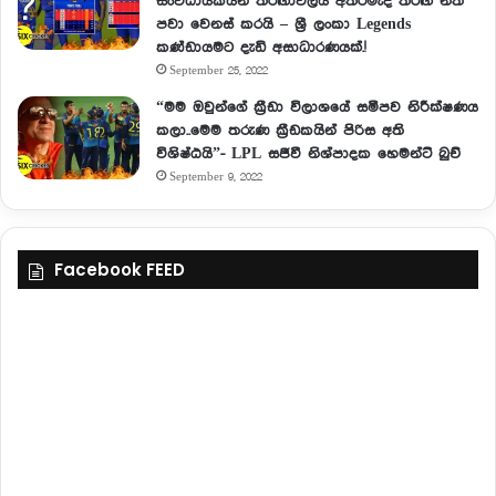
සංවිධායකයන් තරඟාවලිය අතරමැද තරඟ නීති
පවා වෙනස් කරයි – ශ්‍රී ලංකා Legends
කණ්ඩායමට දැඩි අසාධාරණයක්.!
September 25, 2022
“මම ඔවුන්ගේ ක්‍රීඩා විලාශයේ සමීපව නිරීක්ෂණය
කලා..මෙම තරුණ ක්‍රීඩකයින් පිරිස අති
විශිෂ්ඨයි”- LPL සජීවී නිශ්පාදක හෙමන්ට් බුච්
September 9, 2022
Facebook FEED