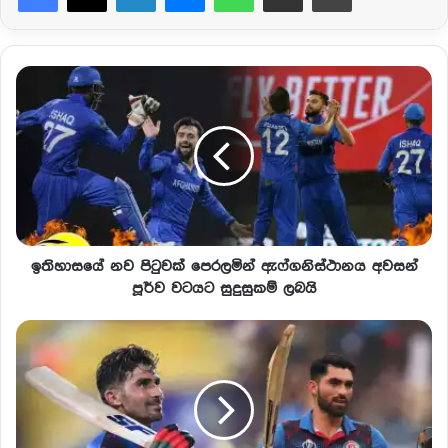
ඉතිහාසයේ නව පිටුවක් පෙරලමින් ඇෆ්ගනිස්ථානය අවසන්
පූර්ව වටයට සුදුසුකම් ලබයි