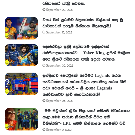
රසිකයෙක් තැබු සටහන.
September 20, 2022
වසර 13ක් පුරාවට තිලකරත්න ඩිල්ෂාන් සතු වූ
වාර්තාවක් පැතුම් නිස්සංක බිදහෙළයි..!
September 10, 2022
ලෙජන්ඩ්ලා ඉද්දී ලෝකයම ඉල්ලන්නේ
රස්තියාදුකාරයෙක්ව – Yoker King ලසිත් මාලිංග
ගැන ක්‍රිකට් රසිකයකු තැබු අපූරු සටහන.
September 30, 2022
ඉන්දියාව පෙරමුණේ තැබීමට Legends තරඟ
සංවිධායකයන් තරඟාවලිය අතරමැද තරඟ නීති
පවා වෙනස් කරයි – ශ්‍රී ලංකා Legends
කණ්ඩායමට දැඩි අසාධාරණයක්.!
September 25, 2022
“මම ඔවුන්ගේ ක්‍රීඩා විලාශයේ සමීපව නිරීක්ෂණය
කලා..මෙම තරුණ ක්‍රීඩකයින් පිරිස අති
විශිෂ්ඨයි”- LPL සජීවී නිශ්පාදක හෙමන්ට් බුච්
September 9, 2022