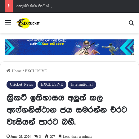
පැතුම්ට මරු වැඩක් වෙන්නයි යන්නේ
Menu
Se
Home
/
EXCLUSIVE
Cricket News
EXCLUSIVE
International
ක්‍රිකට් ඉතිහාසය අලුත් කල
ඇෆ්ගනිස්ථාන ජය සමරන්න එරට
වැසියන් පාරට බහී.
June 25, 2024
0
297
Less than a minute