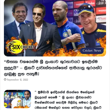
Cricket News
“නිසැක වශයෙන්ම ශ්‍රී ලංකාව ශුරතාවයට ඉහළින්ම
සුසුදුයි” – ක්‍රිකට් දැවැන්තයන්ගෙන් ආසියානු ශුරයන්ට
ලැබුණු සුභ පැතුම්.!
September 12, 2022
” මුම්බායි ඉන්දියන්ස් කියන්නෙ මහේලගේ
බූදලයක් නෙමේ ” ශ්‍රි ලංකා ක්‍රීඩකයන්ට
විශේෂත්වයක් නොදීම පිළිබද සමහර ක්‍රිකට්
රසිකයන් මහේලට නගන චෝදනා වලට, ක්‍රිකට්