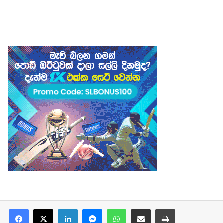
Facebook
X
LinkedIn
Messenger
WhatsApp
Share via Email
Print