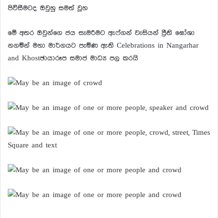
පිවිසීමටද ඔවුහු සමත් වූහ
මේ අතර ඔවුන්ගෙ ජය සැමරීමට ඇෆ්ගන් වැසියන් ප්‍රීති ඝෝශා
නගමින් මහා මාර්ගයට පැමිණ ඇති Celebrations in Nangarhar
and Khostඡායාරූප සමාජ මාධ්‍ය පල කරයි