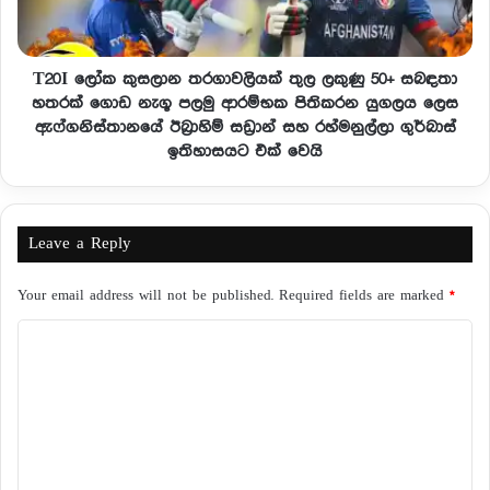
T20I ලෝක කුසලාන තරගාවලියක් තුල ලකුණු 50+ සබඳතා
හතරක් ගොඩ නැගූ පලමු ආරම්භක පිතිකරන යුගලය ලෙස
ඇෆ්ගනිස්තානයේ ඊබ්‍රාහිම් සඩ්‍රාන් සහ රහ්මනුල්ලා ගුර්බාස්
ඉතිහාසයට එක් වෙයි
Leave a Reply
Your email address will not be published.
Required fields are marked
*
C
o
m
m
e