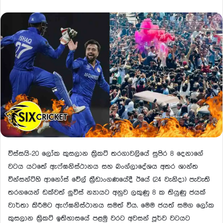
විස්සයි-20 ලෝක කුසලාන ක්‍රිකට් තරගාවලියේ සුපිර 8‍ දෙනාගේ
වටය යටතේ ඇ‍ෆ්ඝනිස්ථානය සහ බංග්ලාදේශය අතර ශාන්ත
වින්සන්ට්හි ආනෝස් වේල් ක්‍රීඩාංගණයේදී ‍ඊයේ (24 වැනිදා) පැවැති
තරගයෙන් ඩක්වත් ලුවිස් න්‍යායට අනුව ලකුණු 8 ක තියුණු ජයක්
වාර්තා කිරීමට ඇෆ්ඝනිස්ථානය සමත් විය. මෙම ජයත් සමග ‍ලෝක
කුසලාන ක්‍රිකට් ඉතිහාසයේ පළමු වරට අවසන් පූර්ව වටයට