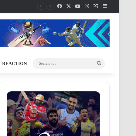
Facebook
X
YouTube
Instagram
Random Article
Sidebar
L REACTION
Search
for