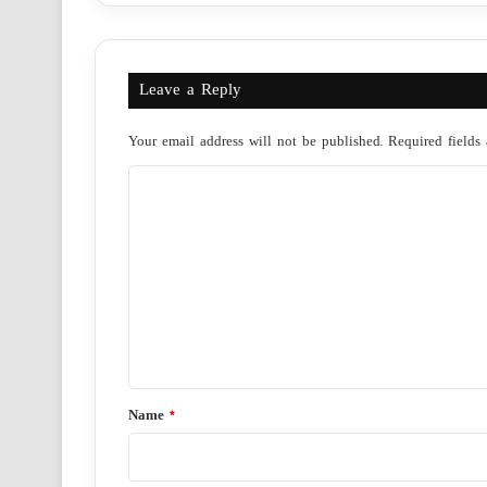
Leave a Reply
Your email address will not be published.
Required fields
C
o
m
m
e
n
t
*
Name
*