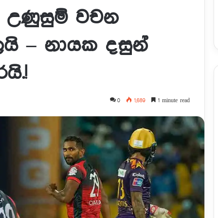
් උණුසුම් වචන
යි – නායක දසුන්
ි.!
0
1,689
1 minute read