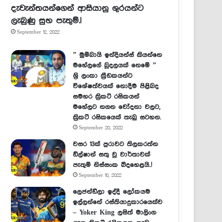
දැවැන්තයන්ගෙන් ආසියානු ශුරයන්ට
ලැබුණු සුභ පැතුම්.!
September 12, 2022
” මුම්බායි ඉන්දියන්ස් කියන්නෙ
මහේලගේ බූදලයක් නෙමේ ”
ශ්‍රි ලංකා ක්‍රීඩකයන්ට
විශේෂත්වයක් නොදීම පිළිබද
සමහර ක්‍රිකට් රසිකයන්
මහේලට නගන චෝදනා වලට,
ක්‍රිකට් රසිකයෙක් තැබු සටහන.
September 20, 2022
වසර 13ක් පුරාවට තිලකරත්න
ඩිල්ෂාන් සතු වූ වාර්තාවක්
පැතුම් නිස්සංක බිදහෙළයි..!
September 10, 2022
ලෙජන්ඩ්ලා ඉද්දී ලෝකයම
ඉල්ලන්නේ රස්තියාදුකාරයෙක්ව
– Yoker King ලසිත් මාලිංග