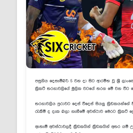
පසුගිය දෙසැම්බර් 5 වන දා සිට ආරම්භ වූ ශ්‍රී ලාංකේ
ක්‍රිකට් තරගාවලියේ මූලික වටයේ තරග මේ වන විට 
තරගාවලිය පුරාවට දෙස් විදෙස් සියලු ක්‍රිඩකයන්ගේ වි
රැකීම් ද දැක බලා ගැනීමේ අවස්ථාව මෙරට ක්‍රිකට් ප්
ඇතැම් අවස්ථාවලදී ක්‍රීඩකයින් ක්‍රීඩකයින් අතර ය