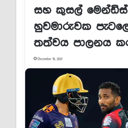
සහ කුසල් මෙන්ඩිස
හුවමාරුවක පැටලෙ
තත්වය පාලනය කරය
December 15, 2021