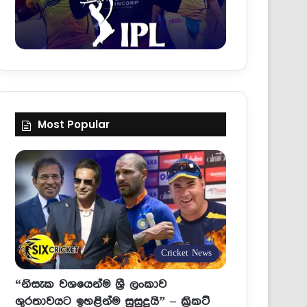
Most Popular
Cricket News
“නිසැක වශයෙන්ම ශ්‍රී ලංකාව
ශුරතාවයට ඉහළින්ම සුසුදුයි” – ක්‍රිකට්