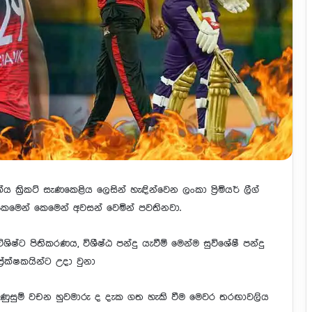
ය ක්‍රිකට් සැණකෙළිය ලෙසින් හැඳින්වෙන ලංකා ප්‍රිමියර් ලීග්
කෙමෙන් කෙමෙන් අවසන් වෙමින් පවතිනවා.
ශිෂ්ට පිතිකරණය, විශීෂ්ඨ පන්දු යැවීම් මෙන්ම සුවිශේෂී පන්දු
‍රේක්ෂකයින්ට උදා වුනා
ම් උණුසුම් වචන හුවමාරු ද දැක ගත හැකි වීම මෙවර තරඟාවලිය