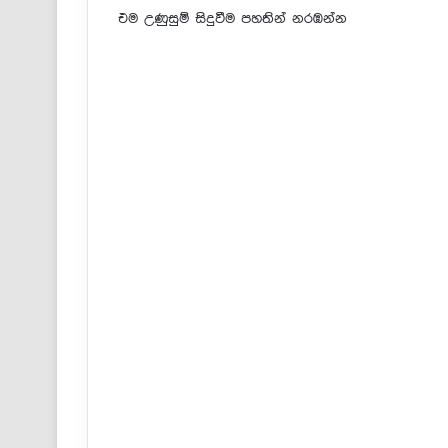
එම උණුසුම් සිදුවීම පහතින් නරඹන්න