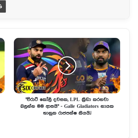
Print
"විරාට් කෝලි දවසක, LPL ක්‍රිඩා කරනවා
බලන්න මම ආසයි" - Galle Gladiators නායක
භානුක රාජපක්ෂ කියයි.!