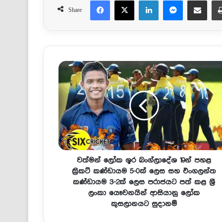
Facebook
X
LinkedIn
Messenger
Share via Email
Share
වත්මන් ලෝක ශූර බංග්ලාදේශ 19න් පහළ
ක්‍රිකට් කණ්ඩායම 5-0ක් ලෙස සහ එංගලන්ත
කණ්ඩායම 3-2ක් ලෙස පරාජයට පත් කළ ශ්‍රී
ලංකා යෞවනයින් ආසියානු ලෝක
කුසලානයට සුදානම්