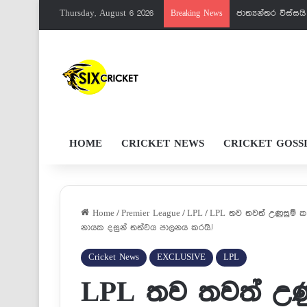
Thursday, August 6 2026
පැතුම්ට මරු වැඩක
Breaking News
HOME
CRICKET NEWS
CRICKET GOSS
Home
/
Premier League
/
LPL
/
LPL තව තවත් උණුසුම් කර
නායක දසුන් තත්වය පාලනය කරයි.!
Cricket News
EXCLUSIVE
LPL
LPL තව තවත් උණු