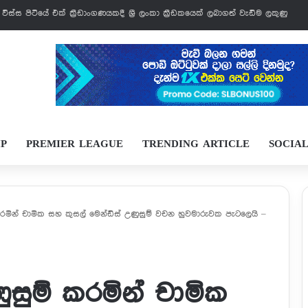
් වෙන්නයි යන්නේ
IP
PREMIER LEAGUE
TRENDING ARTICLE
SOCIA
මින් චාමික සහ කුසල් මෙන්ඩිස් උණුසුම් වචන හුවමාරුවක පැටලෙයි –
සුම් කරමින් චාමික