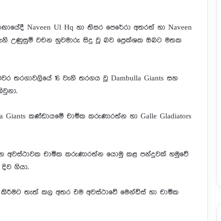
තරඟායේදී Naveen Ul Hq හා තිසර පෙරේරා අතරත් හා Naveen
ි උණුසුම් වචන හුවමාරු සිදු වූ බව ප්‍රෙක්ශක ඔබට මතක
නු මෙවර තරගාවලියේ 16 වැනි තරගය වූ Dambulla Giants සහ
වුනා.
a Giants කණ්ඩායමේ චාමික කරුණාරත්න හා Galle Gladiators
ටින අවස්ථාවක චාමික කරුණාරත්න යොමු කළ පන්දුවක් හමුවේ
දිව ගියා.
ි කිරීමට තැත් කල අතර එම අවස්ථාවේ මෙන්ඩිස් හා චාමික