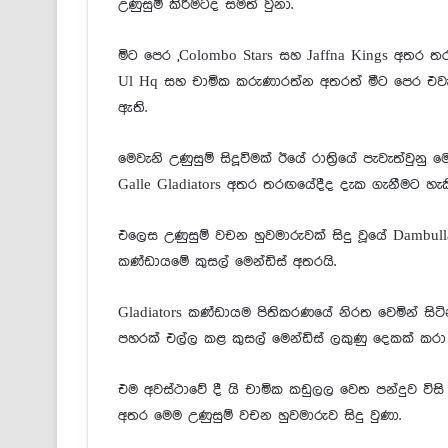
උණුසුම් කිරීමටද සමත් වුනා.
මිට පෙර ,Colombo Stars සහ Jaffna Kings අතර 
Ul Hq සහ චාමික කරුණාරත්න අතරත් මීට පෙර එවැන
ඇති.
මෙවැනි උණුසුම් සිදූවිමක් ඊයේ රාත්‍රියේ පැවැත්වු
Galle Gladiators අතර තරඟයේදීද දැක ගැනීමට හැකි
එලෙස උණුසුම් වචන හුවමාරුවක් සිදු වූයේ Dambull
කණ්ඩායමේ කුසල් මෙන්ඩිස් අතරයි.
Gladiators කණ්ඩායම පිතිකරණයේ නිරත වෙමින් සි
පහරක් එල්ල කළ කුසල් මෙන්ඩිස් ලකුණු දෙකක් කරා 
එම අවස්ථාවේ දී යි චාමික කඩුලල වෙත පන්දුව විස
අතර මෙම උණුසුම් වචන හුවමාරුව සිදු වුණා.