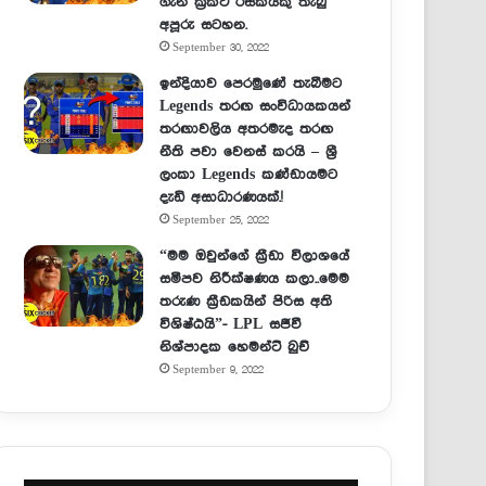
ගැන ක්‍රිකට් රසිකයකු තැබු
අපූරු සටහන.
September 30, 2022
ඉන්දියාව පෙරමුණේ තැබීමට
Legends තරඟ සංවිධායකයන්
තරඟාවලිය අතරමැද තරඟ
නීති පවා වෙනස් කරයි – ශ්‍රී
ලංකා Legends කණ්ඩායමට
දැඩි අසාධාරණයක්.!
September 25, 2022
“මම ඔවුන්ගේ ක්‍රීඩා විලාශයේ
සමීපව නිරීක්ෂණය කලා..මෙම
තරුණ ක්‍රීඩකයින් පිරිස අති
විශිෂ්ඨයි”- LPL සජීවී
නිශ්පාදක හෙමන්ට් බුච්
September 9, 2022