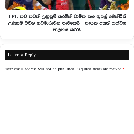
LPL තව තවත් උණුසුම් කරමින් චාමික සහ කුසල් මෙන්ඩිස්
උණුසුම් වචන හුවමාරුවක පැටලෙයි - නායක දසුන් තත්වය
පාලනය කරයි.!
Leave a Reply
Your email address will not be published.
Required fields are marked
*
C
o
m
m
e
n
t