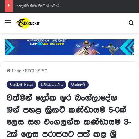
පැතුම්ට මරු වැඩක් වෙන්නයි යන්නේ
Menu
Se
Home
/
EXCLUSIVE
Cricket News
EXCLUSIVE
Under-19
වත්මන් ලෝක ශූර බංග්ලාදේශ
19න් පහළ ක්‍රිකට් කණ්ඩායම 5-0ක්
ලෙස සහ එංගලන්ත කණ්ඩායම 3-
2ක් ලෙස පරාජයට පත් කළ ශ්‍රී