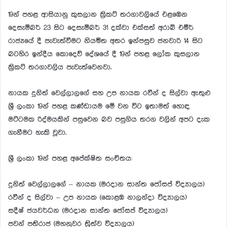
19න් පහළ ආසියානු කුසලාන ක්‍රිකට් තරගාවලියේ එළඹෙන
දෙසැම්බර් 23 සිට දෙසැම්බර් 31 දක්වා එක්සත් අරාබි එමීර්
රාජ්‍යයේ දී පැවැත්වීමට නියමිත අතර ඉන්පසුව ජනවාරි 14 සිට
බටහිර ඉන්දීය කොදෙව් දේශයේ දී 19න් පහළ ලෝක කුසලාන
ක්‍රිකට් තරගාවලිය පැවැත්වෙනවා.
නායක දුනිත් වෙල්ලාලගේ සහ උප නායක රවීන් ද සිල්වා ඇතුළු
ශ්‍රී ලංකා 19න් පහළ කණ්ඩායම මේ වන විට ඉතාමත් හොඳ
මට්ටමක රිද්මයකින් පසුවෙන බව පසුගිය තරග වලින් අපට දැක
ගැනීමට හැකි වූවා.
ශ්‍රී ලංකා 19න් පහළ අපේක්ෂිත සංචිතය:
දුනිත් වෙල්ලාලගේ – නායක (මරදාන සාන්ත ජෝසප් විද්‍යාලය)
රවීන් ද සිල්වා – උප නායක (කොළඹ නාලන්දා විද්‍යාලය)
සදීෂ් ජයවර්ධන (මරදාන සාන්ත ජෝසප් විද්‍යාලය)
පවන් පතිරාජ (මහනුවර ත්‍රිත්ව විද්‍යාලය)