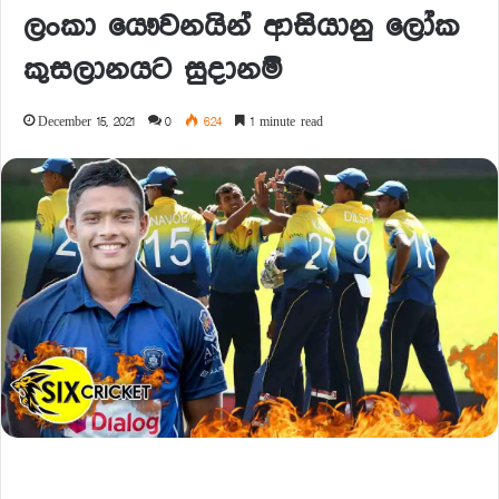
ලංකා යෞවනයින් ආසියානු ලෝක
කුසලානයට සුදානම්
December 15, 2021
0
624
1 minute read