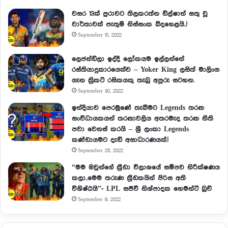
වසර 13ක් පුරාවට තිලකරත්න ඩිල්ෂාන් සතු වූ
වාර්තාවක් පැතුම් නිස්සංක බිදහෙළයි..!
September 10, 2022
ලෙජන්ඩ්ලා ඉද්දී ලෝකයම ඉල්ලන්නේ
රස්තියාදුකාරයෙක්ව – Yoker King ලසිත් මාලිංග
ගැන ක්‍රිකට් රසිකයකු තැබු අපූරු සටහන.
September 30, 2022
ඉන්දියාව පෙරමුණේ තැබීමට Legends තරඟ
සංවිධායකයන් තරඟාවලිය අතරමැද තරඟ නීති
පවා වෙනස් කරයි – ශ්‍රී ලංකා Legends
කණ්ඩායමට දැඩි අසාධාරණයක්.!
September 25, 2022
“මම ඔවුන්ගේ ක්‍රීඩා විලාශයේ සමීපව නිරීක්ෂණය
කලා..මෙම තරුණ ක්‍රීඩකයින් පිරිස අති
විශිෂ්ඨයි”- LPL සජීවී නිශ්පාදක හෙමන්ට් බුච්
September 9, 2022