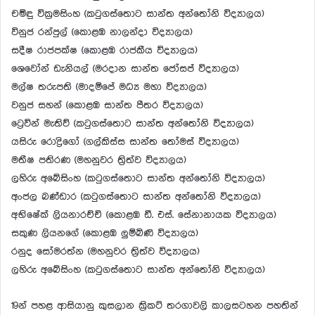
චමිඳු වික්‍රමසිංහ (කටුගස්තොට සාන්ත අන්තෝනි විද්‍යාලය)
විනුජ රන්පුල් (කොළඹ නාලන්දා විද්‍යාලය)
සදීෂ රාජපක්ෂ (කොළඹ රාජකීය විද්‍යාලය)
ශෙවෝන් ඩැනියල් (මරදාන සාන්ත ජෝසප් විද්‍යාලය)
මල්ෂ තරුපති (මාදම්පේ මධ්‍ය මහා විද්‍යාලය)
වනුජ සහන් (කොළඹ සාන්ත පීතර විද්‍යාලය)
ට්‍රෙවින් මැතිව් (කටුගස්තොට සාන්ත අන්තෝනි විද්‍යාලය)
යසිරු රොද්‍රිගෝ (ගල්කිස්ස සාන්ත තෝමස් විද්‍යාලය)
මතීෂ පතිරණ (මහනුවර ත්‍රිත්ව විද්‍යාලය)
ලහිරු අබේසිංහ (කටුගස්තොට සාන්ත අන්තෝනි විද්‍යාලය)
අංජල බණ්ඩාර (කටුගස්තොට සාන්ත අන්තෝනි විද්‍යාලය)
අභිෂේක් ලියනාරච්චි (කොළඹ ඩී. එස්. සේනානායක විද්‍යාලය)
සකුණ ලියනගේ (කොළඹ ලුම්බිණි විද්‍යාලය)
රනුද සෝමරත්න (මහනුවර ත්‍රිත්ව විද්‍යාලය)
ලහිරු අබේසිංහ (කටුගස්තොට සාන්ත අන්තෝනි විද්‍යාලය)
19න් පහළ ආසියානු කුසලාන ක්‍රිකට් තරගාවලි කාලසටහන පහතින්