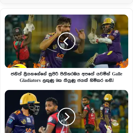
ජනිත් ලියනගේගේ සුපිරි පිතිහරඹය අපතේ යවමින් Galle
Gladiators ලකුණු 9ක තියුණු ජයක් හිමිකර ගනී.!