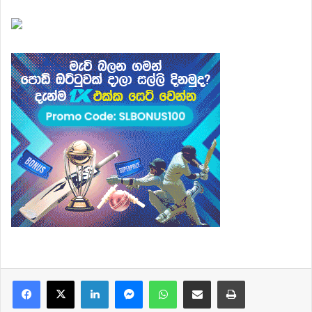
Facebook
X
LinkedIn
Messenger
WhatsApp
Share via Email
Print