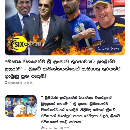
Cricket News
“නිසැක වශයෙන්ම ශ්‍රී ලංකාව ශුරතාවයට ඉහළින්ම
සුසුදුයි” – ක්‍රිකට් දැවැන්තයන්ගෙන් ආසියානු ශුරයන්ට
ලැබුණු සුභ පැතුම්.!
September 12, 2022
” මුම්බායි ඉන්දියන්ස් කියන්නෙ මහේලගේ
බූදලයක් නෙමේ ” ශ්‍රි ලංකා ක්‍රීඩකයන්ට
විශේෂත්වයක් නොදීම පිළිබද සමහර ක්‍රිකට්
රසිකයන් මහේලට නගන චෝදනා වලට, ක්‍රිකට්
රසිකයෙක් තැබු සටහන.
September 20, 2022