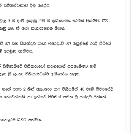
න් සම්බන්ධතාව දිගු කළේය.
ලු 9 ක් දැවී ලකුණු 296 ක් ලබාගත්හ. රෙගීස් චකබ්වා (72)
ලකුණු 296 ක් කරා කැඳවාගෙන ගියහ.
ී 67) සහ සිකන්දර් රාසා (නොදැවී 07) කඩුල්ලේ රැඳී සිටියේ
ාමේ අරමුණ ඇතිවය.
ගත් සිම්බාබ්වේ පිතිකරුවෝ තරගයෙන් ජයගැනීමට නම්
 ශ්‍රී ලංකා පිතිකරුවන්ට අභියෝග කළහ.
හයේ පහර 2 කින් අලංකාර කළ විලියම්ස්, 48 වැනි ඕවරයේදී
වන්නකි. පා ඉන්නට පිටතින් පතිත වූ පන්දුව පිත්තේ
 නැංගුරම බවට පත්විය.