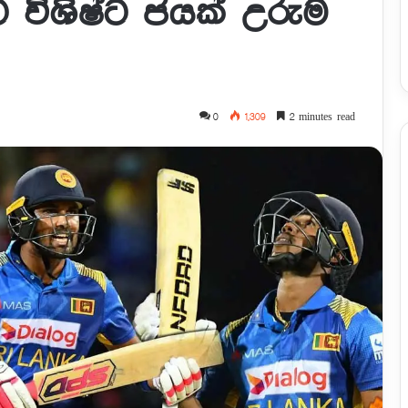
ාවට විශිෂ්ට ජයක් උරුම
0
1,309
2 minutes read