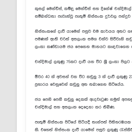
කුසල් මෙන්ඩිස්, කමිඳු මෙන්ඩිස් සහ දිනේෂ් චන්දිමාල
සම්බන්ධතා පැවැත්වූ පැතුම් නිස්සංක දුර්වල පන්ද
නිස්සංකගේ දැවී යාමෙන් පසුව එම කාර්යය අතට ගත් 
පමණක් ඇති චරිත් අසලංක සමග එක්ව සිව්වැනි කඩුල
ලංකා කණ්ඩායම ජය පෙනෙන මානයට කැඳවාගෙන 
චන්දිමාල් ලකුණු 75කට දැවී යන විට ශ්‍රී ලංකා පිලට
ඕවර 40 ක් අවසන් වන විට කඩුලු 3 ක් දැවී ලකුණු 
ප්‍රහාරය වෙනුවෙන් කඩුලු අත තබාගෙන සිටියේය.
ජය පෙනි පෙනී කඩුලු දෙකක් ඇදවැටුණ නමුත් අපහ
චන්දිමාල් සහ අසලංක දෙදෙනා කර තිබිණ.
පැතුම් නිස්සංක පිටියේ සිටියදී තැන්පත් පිතිහරඹයක 
කි. එහෙත් නිස්සංක දැවී යාමෙන් පසුව ලකුණු රැස්කිර