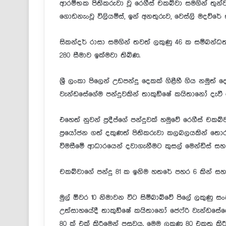
ආරම්භක පිතිකරුවා වූ රෙගීස් චකබ්වා සමගින් තුන්
ගොඩනැංවූ විලියම්ස්, ඉන් අනතුරුව, වෙස්ලි මදව්රේ
සිකන්දර් රාසා සමගින් තවත් ලකුණු 46 ක සම්බන්ධතා
280 සීමාව ඉක්මවා තිබිණ.
ශ්‍රී ලංකා පිලෙන් උඩපන්දු දෙකක් ගිළීහී ගිය නමු
වැන්ඩසේගේම පන්දුවකින් තාකුඞ්ෂේ කයිතානෝ දැවී ග
එහෙත් නුවන් ප්‍රදීප්ගේ පන්දුවක් හමුවේ රෙගීස් චකබ
ප්‍රයෝජන ගත් දකුණත් පිතිකරුවා කලබලයකින් ත
විමසීමේ ආධාරයෙන් දවාගැනීමට කුසල් මෙන්ඩිස් සහ 
චකබ්වාගේ පන්දු 81 ක ඉනිම හතරේ පහර 6 කින් සහ
මුල් ඕවර 10 නිමාවන විට සිම්බාබ්වේ පිලේ ලකුණු සං
උත්සාහයේදී තාකුඞ්ෂේ කයිතානෝ ජෙෆ්රි වැන්ඩසේගේ
80 ක් එක් කිරීමෙන් පසුවය. මෙම ලකුණු 80 එකතු ක