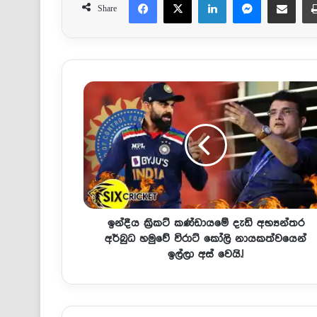
Share
ඉන්දීය ක්‍රිකට් කණ්ඩායමේ දැඩි අභ්‍යන්තර
අර්බුධ හමුවේ විරාට් කෝලි නායකත්වයෙන්
ඉල්ලා අස් වෙයි.!