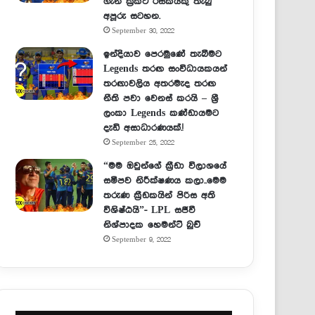
ගැන ක්‍රිකට් රසිකයකු තැබු
අපූරු සටහන.
September 30, 2022
ඉන්දියාව පෙරමුණේ තැබීමට
Legends තරඟ සංවිධායකයන්
තරඟාවලිය අතරමැද තරඟ
නීති පවා වෙනස් කරයි – ශ්‍රී
ලංකා Legends කණ්ඩායමට
දැඩි අසාධාරණයක්.!
September 25, 2022
“මම ඔවුන්ගේ ක්‍රීඩා විලාශයේ
සමීපව නිරීක්ෂණය කලා..මෙම
තරුණ ක්‍රීඩකයින් පිරිස අති
විශිෂ්ඨයි”- LPL සජීවී
නිශ්පාදක හෙමන්ට් බුච්
September 9, 2022