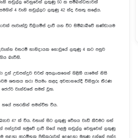
වැනි කඩුල්ල වෙනුවෙන් ලකුණු 50 ක සම්බන්ධතාවක්
 සමගින් 4 වැනි කඩුල්ලට ලකුණු 42 ක්ද එකතු කළේය.
වක් පැවැත්වූ විලියම්ස් දැවී යන විට සිම්බාබ්වේ කණ්ඩායම
ත් දෙවැන්න එතරම් හානිදායක නොවූයේ ලකුණු 4 කට පසුව
ිය බැවිනි.
්වා දුන් උඩපන්දුව චරිත් අසලංකගෙන් ගිළිහී යාමෙන් නිසි
ොරවම ශතකය කරා පියමං කළද අවසානයේදී විනිසුරු තීරණ
ජෙෆ්රි වැන්ඩසේ සමත් වූහ.
 හයේ පහරකින් සමන්විත විය.
ඛ්‍යාව 47 ක් විය. එතැන් සිට ලකුණු වේගය වැඩි කිරීමට ගත්
 පන්දුවක් හමුවේ දැවී ගියේ පළමු කඩුල්ල වෙනුවෙන් ලකුණු
ිරීම සඳහා ආරම්භක පිතිකරුවන් දෙදෙනා මුහුණ දුන්නේ පන්දු