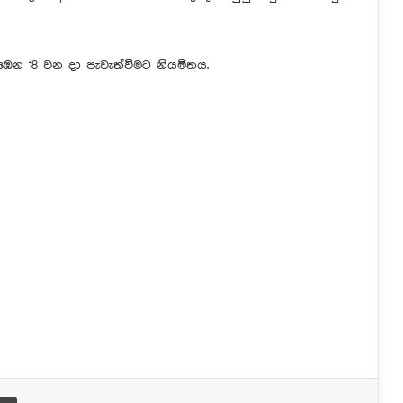
 18 වන දා පැවැත්වීමට නියමිතය.
Print