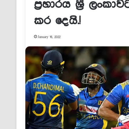
ප්‍රහාරය ශ්‍රී ලංක
කර දෙයි.!
January 16, 2022