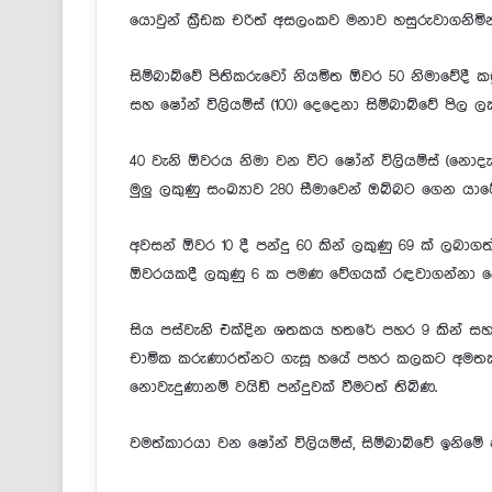
යොවුන් ක්‍රීඩක චරිත් අසලංකව මනාව හසුරුවාගනිමි
සිම්බාබ්වේ පිතිකරුවෝ නියමිත ඕවර 50 නිමාවේදී කඩු
සහ ෂෝන් විලියම්ස් (100) දෙදෙනා සිම්බාබ්වේ පිල 
40 වැනි ඕවරය නිමා වන විට ෂෝන් විලියම්ස් (නොදැව
මුලු ලකුණු සංඛ්‍යාව 280 සීමාවෙන් ඔබ්බට ගෙන ය
අවසන් ඕවර 10 දී පන්දු 60 කින් ලකුණු 69 ක් ලබා
ඕවරයකදී ලකුණු 6 ක පමණ වේගයක් රඳවාගන්නා ලෙස
සිය පස්වැනි එක්දින ශතකය හතරේ පහර 9 කින් සහ 
චාමික කරුණාරත්නට ගැසූ හයේ පහර කලකට අමතක නො
නොවැදුණානම් වයිඞ් පන්දුවක් වීමටත් තිබිණ.
වමත්කාරයා වන ෂෝන් විලියම්ස්, සිම්බාබ්වේ ඉනිමේ