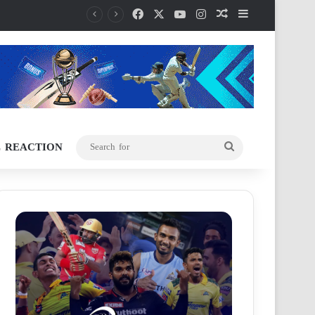
Facebook
X
YouTube
Instagram
Random Article
Sidebar
L REACTION
Search
for