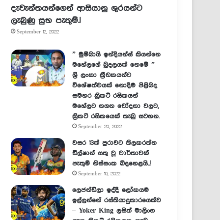
දැවැන්තයන්ගෙන් ආසියානු ශුරයන්ට
ලැබුණු සුභ පැතුම්.!
September 12, 2022
” මුම්බායි ඉන්දියන්ස් කියන්නෙ
මහේලගේ බූදලයක් නෙමේ ”
ශ්‍රි ලංකා ක්‍රීඩකයන්ට
විශේෂත්වයක් නොදීම පිළිබද
සමහර ක්‍රිකට් රසිකයන්
මහේලට නගන චෝදනා වලට,
ක්‍රිකට් රසිකයෙක් තැබු සටහන.
September 20, 2022
වසර 13ක් පුරාවට තිලකරත්න
ඩිල්ෂාන් සතු වූ වාර්තාවක්
පැතුම් නිස්සංක බිදහෙළයි..!
September 10, 2022
ලෙජන්ඩ්ලා ඉද්දී ලෝකයම
ඉල්ලන්නේ රස්තියාදුකාරයෙක්ව
– Yoker King ලසිත් මාලිංග