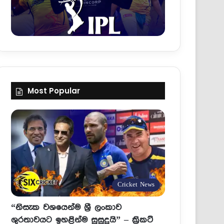
Most Popular
Cricket News
“නිසැක වශයෙන්ම ශ්‍රී ලංකාව
ශුරතාවයට ඉහළින්ම සුසුදුයි” – ක්‍රිකට්