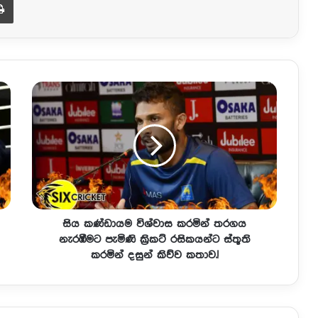
සිය කණ්ඩායම විශ්වාස කරමින් තරගය
නැරඹීමට පැමිණි ක්‍රිකට් රසිකයන්ට ස්තූති
කරමින් දසුන් කිව්ව කතාව.!