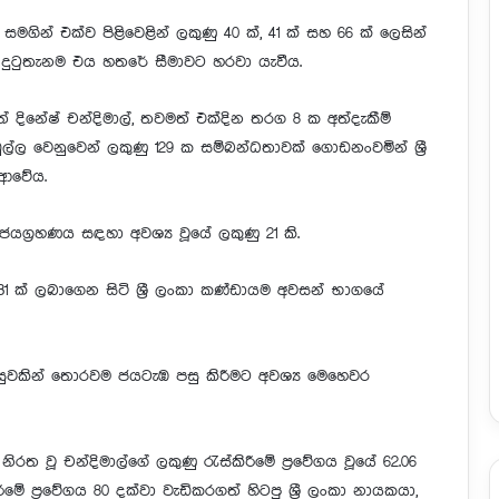
් සමගින් එක්ව පිළිවෙළින් ලකුණු 40 ක්, 41 ක් සහ 66 ක් ලෙසින්
ුව දුටුතැනම එය හතරේ සීමාවට හරවා යැවීය.
දිනේෂ් චන්දිමාල්, තවමත් එක්දින තරග 8 ක අත්දැකීම්
්ල වෙනුවෙන් ලකුණු 129 ක සම්බන්ධතාවක් ගොඩනංවමින් ශ්‍රී
ආවේය.
 ජයග්‍රහණය සඳහා අවශ්‍ය වූයේ ලකුණු 21 කි.
231 ක් ලබාගෙන සිටි ශ්‍රී ලංකා කණ්ඩායම අවසන් භාගයේ
සුවකින් තොරවම ජයටැඹ පසු කිරීමට අවශ්‍ය මෙහෙවර
නිරත වූ චන්දිමාල්ගේ ලකුණු රැස්කිරීමේ ප්‍රවේගය වූයේ 62.06
ීමේ ප්‍රවේගය 80 දක්වා වැඩිකරගත් හිටපු ශ්‍රී ලංකා නායකයා,