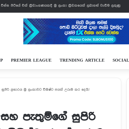
් වෙන්නයි යන්නේ
IP
PREMIER LEAGUE
TRENDING ARTICLE
SOCIA
පිරි ප්‍රහාරය ශ්‍රී ලංකාවට විශිෂ්ට ජයක් උරුම කර දෙයි.!
සහ පැතුම්ගේ සුපිරි