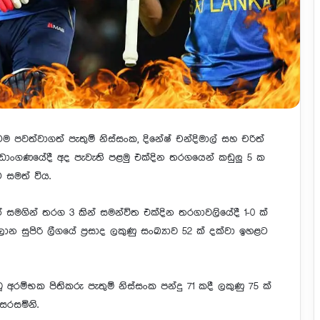
ටම පවත්වාගත් පැතුම් නිස්සංක, දිනේෂ් චන්දිමාල් සහ චරිත්
‍රීඩාංගණයේදී අද පැවැති පළමු එක්දින තරගයෙන් කඩුලු 5 ක
 සමත් විය.
් සමගින් තරග 3 කින් සමන්විත එක්දින තරගාවලියේදී 1-0 ක්
න සුපිරි ලීගයේ ප්‍රසාද ලකුණු සංඛ්‍යාව 52 ක් දක්වා ඉහළට
ූ අරම්භක පිතිකරු පැතුම් නිස්සංක පන්දු 71 කදී ලකුණු 75 ක්
සරසමිනි.