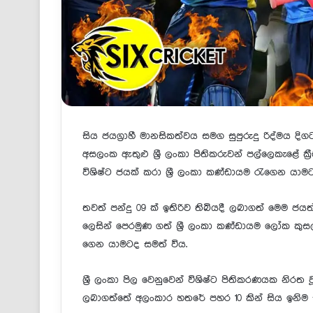
සිය ජයග්‍රාහී මානසිකත්වය සමග සුපුරුදු රිද්මය දිග
අසලංක ඇතුළු ශ්‍රී ලංකා පිතිකරුවන් පල්ලෙකැළේ ක්
විශිෂ්ට ජයක් කරා ශ්‍රී ලංකා කණ්ඩායම රැගෙන යාමට
තවත් පන්දු 09 ක් ඉතිරිව තිබියදී ලබාගත් මෙම ජයත
ලෙසින් පෙරමුණ ගත් ශ්‍රී ලංකා කණ්ඩායම ලෝක කුසලා
ගෙන යාමටද සමත් විය.
ශ්‍රී ලංකා පිල වෙනුවෙන් විශිෂ්ට පිතිකරණයක නිරත ව
ලබාගත්තේ අලංකාර හතරේ පහර 10 කින් සිය ඉනිම 