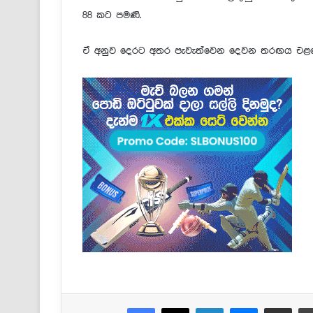
88 කට පමණි.
ඒ අනුව දෙරට අතර පැවැත්වෙන දෙවන තරඟය එළඹෙන
Facebook
X
LinkedIn
Messenger
Share via Email