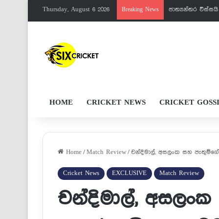
Thursday, August 6 2026
පැතුම්ට මරු වැඩක
Breaking News
HOME
CRICKET NEWS
CRICKET GOSS
Home
/
Match Review
/
චන්දිමාල්, අසලංක සහ පැතුම්ගේ සු
Cricket News
EXCLUSIVE
Match Review
චන්දිමාල්, අසලංක 