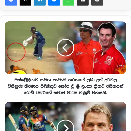
ඔස්ට්‍රේලියාව සමඟ පැවැති තරඟයේ ලබා දුන් දුර්වල
විනිසුරු තීරණය පිළිබඳව කෝප වූ ශ්‍රී ලංකා ක්‍රිකට් රසිකයන්
රොඩ් ටකර්ගේ සමාජ මාධ්‍ය ගිණුම් වනසති.!