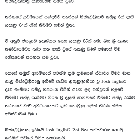
ඕස්ට්‍රේලියානු කණ්ඩායම සමත් වුනා.
තරඟයේ ප්‍රථමයෙන් පන්දුවට පහරදුන් ඕස්ට්‍රේලියාව කඩුලු 6ක් දැවී
ලකුණු 164ක් රැස් කිරීමට සමත් වුනා.
ඒ අනුව ජයග්‍රාහි ඉලක්කය ලෙස ලකුණු 165ක් හඹා ගිය ශ්‍රී ලංකා
කණ්ඩායමටද ලබා ගත හැකි වුයේ ලකුණු 164ක් පමණක් වීම
හේතුවෙන් තරඟය සම වූවා.
කෙසේ නමුත් ආරම්භාය් පටන්ම ක්‍රම ක්‍රමයෙන් ස්ථාවර වීමට මාන
බැලු ඕස්ට්‍රේලියානු ඉනිමේ වැඩිම ලකුණුලාභියා වූ Josh Inglisව
දවා ගැනීමට වනිදු හසරංග විසින් යවන ලද පන්දුවක් හමුවේ
විශිෂ්ට පන්දු රැකීමට නිරත වූ දසුන් ශානකගේ විශිෂ්ට පන්දු රැකීම
තරඟයේ වැඩි අවධානයකට ලක් නොවුණු නමුත් තීරණාත්මක
අවස්ථාවක් වුණා.
ඕස්ට්‍රේලියානු ඉනිමේ Josh Inglisට 13න් වන පන්දුවාරය යොමු
කරමින් සිටියේ වනිදු හසරංගයි.