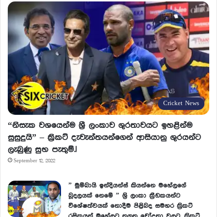
Cricket News
“නිසැක වශයෙන්ම ශ්‍රී ලංකාව ශුරතාවයට ඉහළින්ම
සුසුදුයි” – ක්‍රිකට් දැවැන්තයන්ගෙන් ආසියානු ශුරයන්ට
ලැබුණු සුභ පැතුම්.!
September 12, 2022
” මුම්බායි ඉන්දියන්ස් කියන්නෙ මහේලගේ
බූදලයක් නෙමේ ” ශ්‍රි ලංකා ක්‍රීඩකයන්ට
විශේෂත්වයක් නොදීම පිළිබද සමහර ක්‍රිකට්
රසිකයන් මහේලට නගන චෝදනා වලට, ක්‍රිකට්