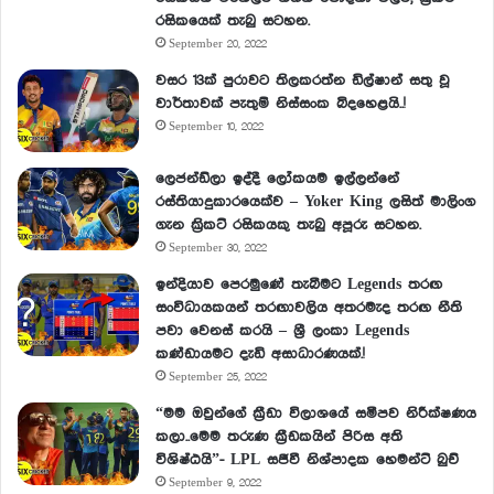
රසිකයෙක් තැබු සටහන.
September 20, 2022
වසර 13ක් පුරාවට තිලකරත්න ඩිල්ෂාන් සතු වූ
වාර්තාවක් පැතුම් නිස්සංක බිදහෙළයි..!
September 10, 2022
ලෙජන්ඩ්ලා ඉද්දී ලෝකයම ඉල්ලන්නේ
රස්තියාදුකාරයෙක්ව – Yoker King ලසිත් මාලිංග
ගැන ක්‍රිකට් රසිකයකු තැබු අපූරු සටහන.
September 30, 2022
ඉන්දියාව පෙරමුණේ තැබීමට Legends තරඟ
සංවිධායකයන් තරඟාවලිය අතරමැද තරඟ නීති
පවා වෙනස් කරයි – ශ්‍රී ලංකා Legends
කණ්ඩායමට දැඩි අසාධාරණයක්.!
September 25, 2022
“මම ඔවුන්ගේ ක්‍රීඩා විලාශයේ සමීපව නිරීක්ෂණය
කලා..මෙම තරුණ ක්‍රීඩකයින් පිරිස අති
විශිෂ්ඨයි”- LPL සජීවී නිශ්පාදක හෙමන්ට් බුච්
September 9, 2022