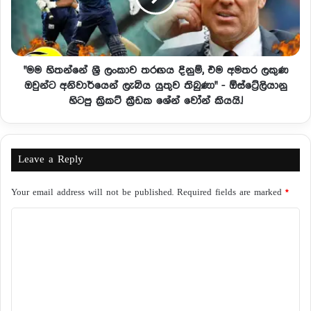
"මම හිතන්නේ ශ්‍රී ලංකාව තරඟය දිනුම්, එම අමතර ලකුණ
ඔවුන්ට අනිවාර්යෙන් ලැබිය යුතුව තිබුණා" - ඕස්ට්‍රේලියානු
හිටපු ක්‍රිකට් ක්‍රීඩක ශේන් වෝන් කියයි.!
Leave a Reply
Your email address will not be published.
Required fields are marked
*
C
o
m
m
e