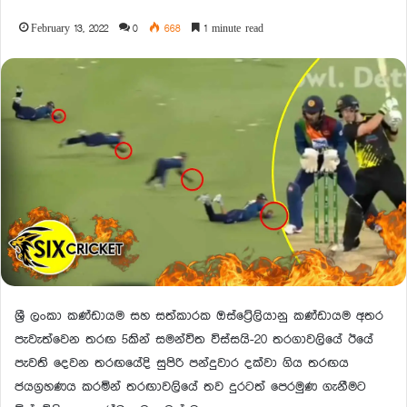
February 13, 2022
0
668
1 minute read
ශ්‍රී ලංකා කණ්ඩායම සහ සත්කාරක ඔස්ට්‍රේලියානු කණ්ඩායම අතර
පැවැත්වෙන තරඟ 5කින් සමන්විත විස්සයි-20 තරගාවලියේ ඊයේ
පැවති දෙවන තරඟයේදි සුපිරි පන්දුවාර දක්වා ගිය තරඟය
ජයග්‍රහණය කරමින් තරඟාවලියේ තව දුරටත් පෙරමුණ ගැනීමට