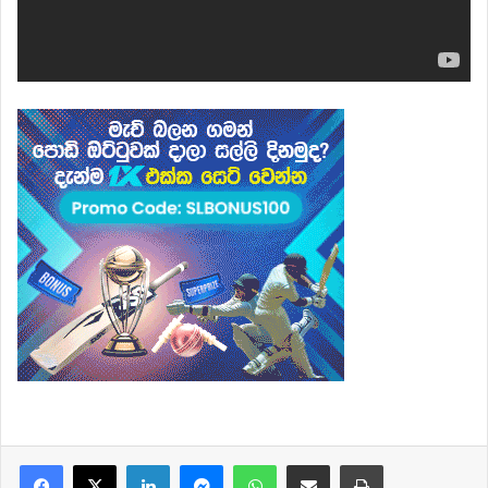
Facebook
X
LinkedIn
Messenger
WhatsApp
Share via Email
Print