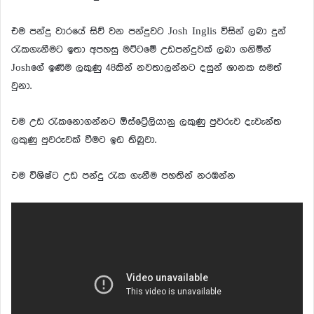
එම පන්දු වාරයේ සිව් වන පන්දුවට Josh Inglis විසින් ලබා දුන්
රැකගැනීමට ඉතා අපහසු මට්ටමේ උඩපන්දුවක් ලබා ගනිමින්
Joshගේ ඉණිම ලකුණු 48කින් නවතාලන්නට දසුන් ශානක සමත්
වුනා.
එම උඩ රැකනොගන්නට ඕස්ට්‍රේලියානු ලකුණු පුවරුව දැවැන්ත
ලකුණු පුවරුවක් වීමට ඉඩ තිබූවා.
එම විශිෂ්ට උඩ පන්දු රැක ගැනීම පහතින් නරඹන්න