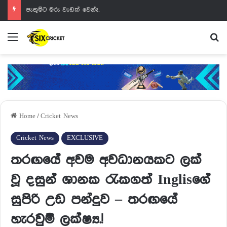
පැතුම්ට මරු වැඩක් වෙන්නයි යන්නේ
Menu
Se
Home
/
Cricket News
Cricket News
EXCLUSIVE
තරඟයේ අවම අවධානයකට ලක්
වූ දසුන් ශානක රැකගත් Inglisගේ
සුපිරි උඩ පන්දුව – තරඟයේ
හැරවුම් ලක්ෂ්‍ය.!