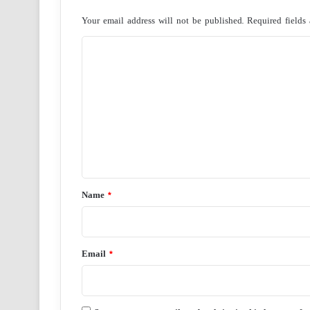
Your email address will not be published.
Required fields
C
o
m
m
e
n
t
*
Name
*
Email
*