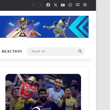
Facebook
X
YouTube
Instagram
Random Article
Sidebar
L REACTION
Search
for