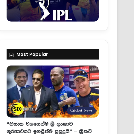
Most Popular
Cricket News
“නිසැක වශයෙන්ම ශ්‍රී ලංකාව
ශුරතාවයට ඉහළින්ම සුසුදුයි” – ක්‍රිකට්