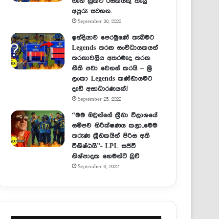
ගැන ක්‍රිකට් රසිකයකු තැබු
අපූරු සටහන.
September 30, 2022
ඉන්දියාව පෙරමුණේ තැබීමට
Legends තරඟ සංවිධායකයන්
තරඟාවලිය අතරමැද තරඟ
නීති පවා වෙනස් කරයි – ශ්‍රී
ලංකා Legends කණ්ඩායමට
දැඩි අසාධාරණයක්.!
September 25, 2022
“මම ඔවුන්ගේ ක්‍රීඩා විලාශයේ
සමීපව නිරීක්ෂණය කලා..මෙම
තරුණ ක්‍රීඩකයින් පිරිස අති
විශිෂ්ඨයි”- LPL සජීවී
නිශ්පාදක හෙමන්ට් බුච්
September 9, 2022