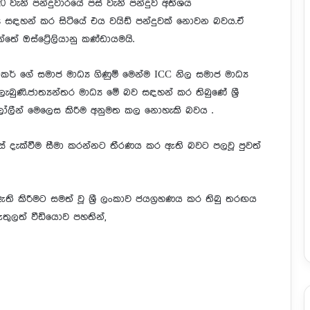
20 වැනි පන්දුවාරයේ පස් වැනි පන්දුව අතිශය
ුරු සඳහන් කර සිටියේ එය වයිඩ් පන්දුවක් නොවන බවය.ඒ
ේ ඔස්ට්‍රේලියානු කණ්ඩායමයි.
 ටකර් ගේ සමාජ මාධ්‍ය ගිණුම් මෙන්ම ICC නිල සමාජ මාධ්‍ය
ුණි.ජාත්‍යන්තර මාධ්‍ය මේ බව සඳහන් කර තිබුණේ ශ්‍රී
ඩාලෝලීන් මෙලෙස කිරීම අනුමත කල නොහැකි බවය .
දහස් දැක්වීම සීමා කරන්නට තීරණය කර ඇති බවට පලවූ පුවත්
ි කිරීමට සමත් වූ ශ්‍රී ලංකාව ජයග්‍රහණය කර තිබු තරඟය
ුලත් වීඩියොව පහතින්,