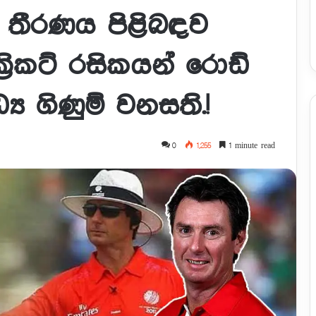
ුරු තීරණය පිළිබඳව
ක්‍රිකට් රසිකයන් රොඩ්
ය ගිණුම් වනසති.!
0
1,255
1 minute read