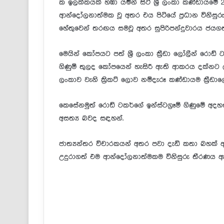
ක ඉලක්කයක් හඹා යමින් සිටි ශ්‍රී ලංකා කණ්ඩායමේ 
ආන්දෝලනාත්මක වූ අතර එය පිටියේ ප්‍රධාන විනිස
හේතුවෙන් තරඟය සමවූ අතර සුපිරිපන්දුවාරය ජයගත්ත
මෙයින් කෝපයට පත් ශ්‍රී ලංකා ක්‍රීඩා ලෝලීන් රොඩ්
ගිණුම් තුලද කෝපයෙන් හැසිරී ඇති ආකරය දක්නට ලැබ
ලංකාව වැනි ක්‍රිකට් ලොව නම්දැරූ කණ්ඩායම ක්‍රී
කෙසේනමුත් රොඩ් ටකර්ගේ ඉන්ස්ටග්‍රෑම් ගිණුමේ අ
අසත්‍ය බවද සඳහන්.
ජාත්‍යන්තර විචාරකයන් අතර පවා දැඩි කතා බහක් ඇත
උදුරාගත් එම ආන්දෝලනාත්මකම විනිසුරු තීරණය ඇත