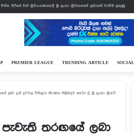
් වෙන්නයි යන්නේ
IP
PREMIER LEAGUE
TRENDING ARTICLE
SOCIA
ේ ලබා දුන් දුර්වල විනිසුරු තීරණය පිළිබඳව කෝප වූ ශ්‍රී ලංකා ක්‍රිකට්
ඟ පැවැති තරඟයේ ලබා