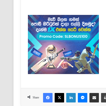
Facebook
X
LinkedIn
Messenger
Share via Email
Share