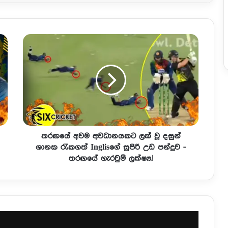
තරඟයේ අවම අවධානයකට ලක් වූ දසුන්
ශානක රැකගත් Inglisගේ සුපිරි උඩ පන්දුව -
තරඟයේ හැරවුම් ලක්ෂ්‍ය.!