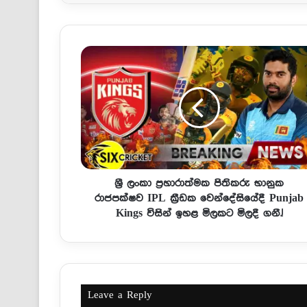
ශ්‍රී ලංකා ප්‍රහාරාත්මක පිතිකරු භානුක
රාජපක්ෂව IPL ක්‍රීඩක වෙන්දේසියේදී Punjab
Kings විසින් ඉහළ මිලකට මිලදී ගනී.!
Leave a Reply