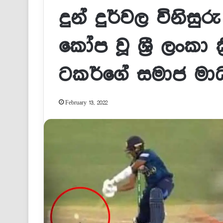
දුන් දුර්වල විනිස
කෝප වූ ශ්‍රී ලංකා 
ටකර්ගේ සමාජ මාධ්‍
February 13, 2022