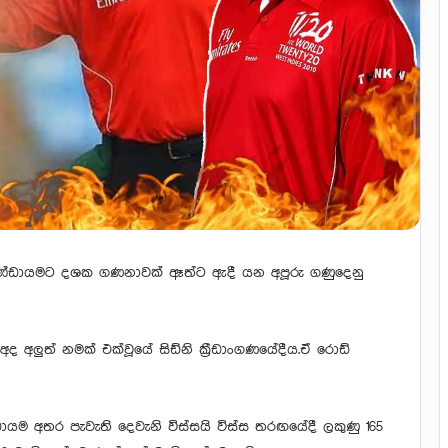
 ලංකා කණ්ඩායමට දශක ගණනාවක් ඈත්ට ඇදී යන අපූරු ගණුදෙනු
අද අලුත් නමක් එක්වූයේ සිඩ්නි ක්‍රීඩාංගණයේදීය.ඒ රොඩ්
්ඩායම අතර පැවැති දෙවැනි විස්සයි විස්ස තරඟයේදී ලකුණු 165