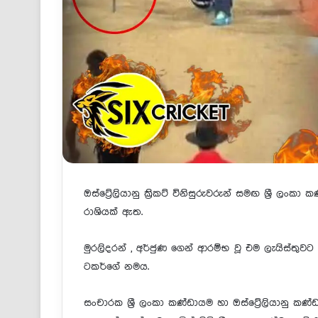
ඔස්ට්‍රේලියානු ක්‍රිකට් විනිසුරුවරුන් සමඟ ශ්‍රී
රාශියක් ඇත.
මුරලිදරන් , අර්ජුණ ගෙන් ආරම්භ වූ එම ලැයිස්තුවට 
ටකර්ගේ නමය.
සංචාරක ශ්‍රී ලංකා කණ්ඩායම හා ඔස්ට්‍රේලියානු කණ