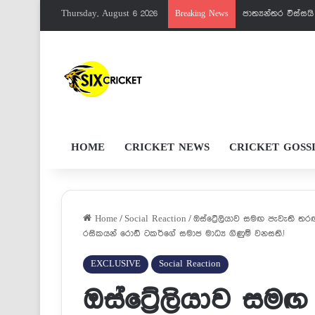
Thursday, August 6 2026
පැතුම්ට මරු වැඩක
Breaking News
HOME
CRICKET NEWS
CRICKET GOSS
Home
/
Social Reaction
/
ඔස්ට්‍රේලියාව සමඟ පැවැති තරඟය
රසිකයන් රොඩ් ටකර්ගේ සමාජ මාධ්‍ය ගිණුම් වනසති.!
EXCLUSIVE
Social Reaction
ඔස්ට්‍රේලියාව සම