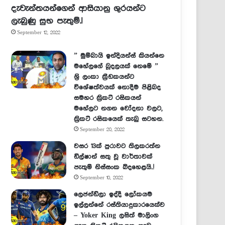
දැවැන්තයන්ගෙන් ආසියානු ශුරයන්ට
ලැබුණු සුභ පැතුම්.!
September 12, 2022
” මුම්බායි ඉන්දියන්ස් කියන්නෙ
මහේලගේ බූදලයක් නෙමේ ”
ශ්‍රි ලංකා ක්‍රීඩකයන්ට
විශේෂත්වයක් නොදීම පිළිබද
සමහර ක්‍රිකට් රසිකයන්
මහේලට නගන චෝදනා වලට,
ක්‍රිකට් රසිකයෙක් තැබු සටහන.
September 20, 2022
වසර 13ක් පුරාවට තිලකරත්න
ඩිල්ෂාන් සතු වූ වාර්තාවක්
පැතුම් නිස්සංක බිදහෙළයි..!
September 10, 2022
ලෙජන්ඩ්ලා ඉද්දී ලෝකයම
ඉල්ලන්නේ රස්තියාදුකාරයෙක්ව
– Yoker King ලසිත් මාලිංග