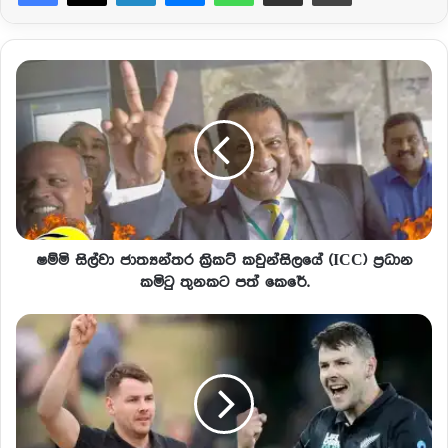
ෂම්මි සිල්වා ජාත්‍යන්තර ක්‍රිකට් කවුන්සිලයේ (ICC) ප්‍රධාන
කමිටු තුනකට පත් කෙරේ.