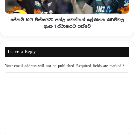
ජේකබ් ඩෆී විස්සයි20 පන්දු යවන්නන් ශ්‍රේණිගත කිරීම්වල
අංක 1 ස්ථානයට පත්වේ
Leave a Reply
Your email address will not be published.
Required fields are marked
*
C
o
m
m
e
n
t