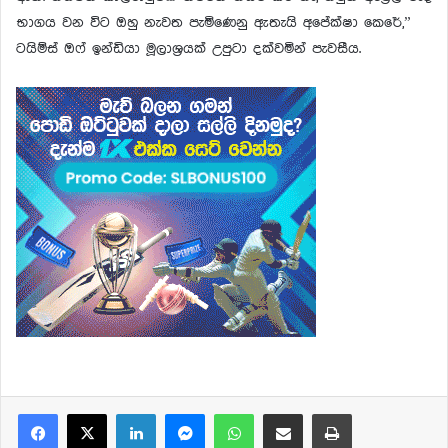
භාගය වන විට ඔහු නැවත පැමිණෙනු ඇතැයි අපේක්ෂා කෙරේ,”
ටයිම්ස් ඔෆ් ඉන්ඩියා මූලාශ්‍රයක් උපුටා දක්වමින් පැවසීය.
Facebook
X
LinkedIn
Messenger
WhatsApp
Share via Email
Print