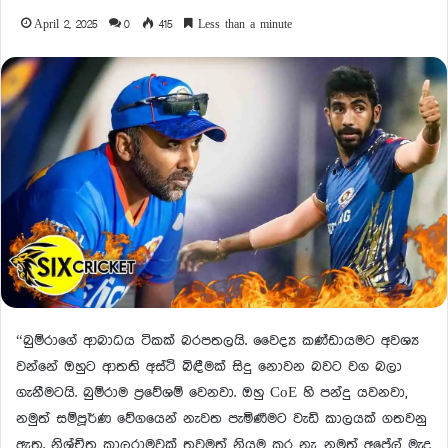
April 2, 2025
0
415
Less than a minute
“බුම්රාගේ ආබාධය ටිකක් බරපතලයි. වෛද්‍ය කණ්ඩායමට අවශ්‍ය
වන්නේ ඔහුට ආතති අස්ථි බිඳීමක් සිදු නොවන බවට වග බලා
ගැනීමටයි. බුම්රාම ප්‍රවේශම් වෙනවා. ඔහු CoE හි පන්දු යවනවා,
නමුත් සම්පූර්ණ වේගයෙන් නැවත පැමිණීමට වැඩි කාලයක් ගතවනු
ඇත. නිශ්චිත කාලරාමුවක් තවමත් නියම කර නැ, නමුත් අප්‍රේල් මැද