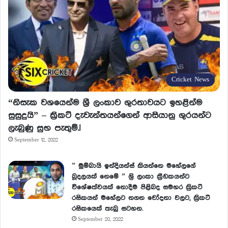
Cricket News
“නිසැක වශයෙන්ම ශ්‍රී ලංකාව ශුරතාවයට ඉහළින්ම
සුසුදුයි” – ක්‍රිකට් දැවැන්තයන්ගෙන් ආසියානු ශුරයන්ට
ලැබුණු සුභ පැතුම්.!
September 12, 2022
” මුම්බායි ඉන්දියන්ස් කියන්නෙ මහේලගේ
බූදලයක් නෙමේ ” ශ්‍රි ලංකා ක්‍රීඩකයන්ට
විශේෂත්වයක් නොදීම පිළිබද සමහර ක්‍රිකට්
රසිකයන් මහේලට නගන චෝදනා වලට, ක්‍රිකට්
රසිකයෙක් තැබු සටහන.
September 20, 2022