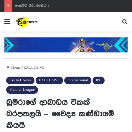
පැතුම්ට මරු වැඩක් වෙන්නයි යන්නේ
Menu
Se
Home
/
EXCLUSIVE
Cricket News
EXCLUSIVE
International
IPL
Premier League
බුම්රාගේ ආබාධය ටිකක්
බරපතලයි – වෛද්‍ය කණ්ඩායම්
කියයි