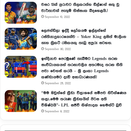
වසර 13ක් පුරාවට තිලකරත්න ඩිල්ෂාන් සතු වූ
වාර්තාවක් පැතුම් නිස්සංක බිදහෙළයි..!
September 10, 2022
ලෙජන්ඩ්ලා ඉද්දී ලෝකයම ඉල්ලන්නේ
රස්තියාදුකාරයෙක්ව – Yoker King ලසිත් මාලිංග
ගැන ක්‍රිකට් රසිකයකු තැබු අපූරු සටහන.
September 30, 2022
ඉන්දියාව පෙරමුණේ තැබීමට Legends තරඟ
සංවිධායකයන් තරඟාවලිය අතරමැද තරඟ නීති
පවා වෙනස් කරයි – ශ්‍රී ලංකා Legends
කණ්ඩායමට දැඩි අසාධාරණයක්.!
September 25, 2022
“මම ඔවුන්ගේ ක්‍රීඩා විලාශයේ සමීපව නිරීක්ෂණය
කලා..මෙම තරුණ ක්‍රීඩකයින් පිරිස අති
විශිෂ්ඨයි”- LPL සජීවී නිශ්පාදක හෙමන්ට් බුච්
September 9, 2022