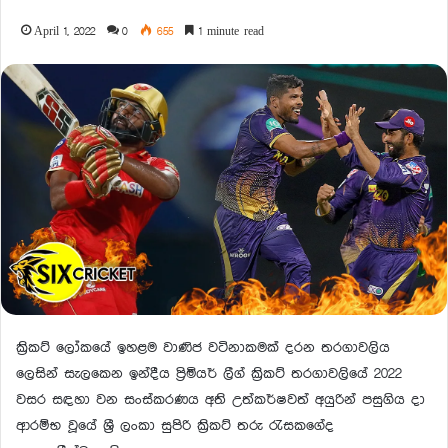
April 1, 2022
0
655
1 minute read
ක්‍රිකට් ලෝකයේ ඉහළම වාණිජ වටිනාකමක් දරන තරගාවලිය
ලෙසින් සැලකෙන ඉන්දීය ප්‍රිමියර් ලීග් ක්‍රිකට් තරගාවලියේ 2022
වසර සඳහා වන සංස්කරණය අති උත්කර්ෂවත් අයුරින් පසුගිය දා
ආරම්භ වූයේ ශ්‍රී ලංකා සුපිරි ක්‍රිකට් තරු රැසකගේද