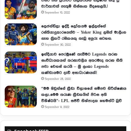
වසර 13ක් පුරාවට තිලකරත්න ඩිල්ෂාන් සතු වූ
වාර්තාවක් පැතුම් නිස්සංක බිදහෙළයි..!
September 10, 2022
ලෙජන්ඩ්ලා ඉද්දී ලෝකයම ඉල්ලන්නේ
රස්තියාදුකාරයෙක්ව – Yoker King ලසිත් මාලිංග
ගැන ක්‍රිකට් රසිකයකු තැබු අපූරු සටහන.
September 30, 2022
ඉන්දියාව පෙරමුණේ තැබීමට Legends තරඟ
සංවිධායකයන් තරඟාවලිය අතරමැද තරඟ නීති
පවා වෙනස් කරයි – ශ්‍රී ලංකා Legends
කණ්ඩායමට දැඩි අසාධාරණයක්.!
September 25, 2022
“මම ඔවුන්ගේ ක්‍රීඩා විලාශයේ සමීපව නිරීක්ෂණය
කලා..මෙම තරුණ ක්‍රීඩකයින් පිරිස අති
විශිෂ්ඨයි”- LPL සජීවී නිශ්පාදක හෙමන්ට් බුච්
September 9, 2022