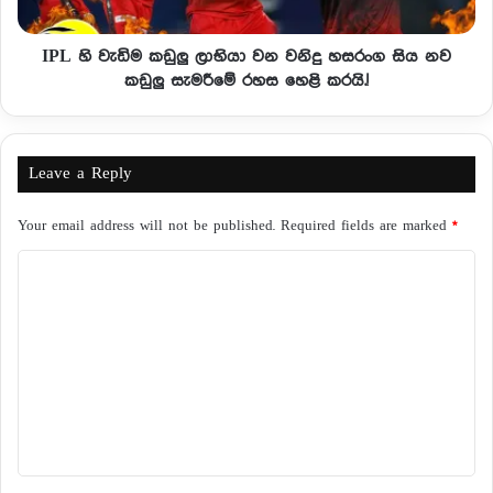
IPL හි වැඩිම කඩුලු ලාභියා වන වනිදු හසරංග සිය නව
කඩුලු සැමරීමේ රහස හෙළි කරයි.!
Leave a Reply
Your email address will not be published.
Required fields are marked
*
C
o
m
m
e
n
t