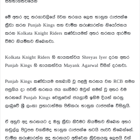
සහභාගීත්වයෙනි
මේ අතර අද තරගාවලියේ 8වන තරගය ලෙස භානුක රාජපක්ෂ
ක්‍රීඩා කරන Punjab Kings සහ චාමික කරුණාරත්න නියෝජනය
කරන Kolkata Knight Riders කණ්ඩායමත් අතර තරඟය ආරම්භ
වීමට නියමිතව තිබෙනවා.
Kolkata Knight Riders හි නායකත්වය Shreyas Iyer දරන අතර
Punjab Kings හි නායකත්වය Mayank Agarwal විසින් දරනවා.
Punjab Kings කණ්ඩායම සහබාගි වූ පළමු තරඟය වන RCB සමග
පසුගිය දා පවතී තරඟය ජය ගැනීමට ඔවුන් සමත් වූ අතර එම
තරඟයේ Punjab Kings වෙනුවෙන් ජයග්‍රාහී ඉනිම දියත් කරනු
ලැබුවේ ශ්‍රී ලංකා ප්‍රහාරාත්මක පිතිකරු භානුක රාජපක්ෂ විසිනුයි.
ඒ අනුව අද තරඟයට ද ඔහු ක්‍රීඩා කිරීමට නියමිතව තිබෙන අතර
කඩුල්ල පිටුපස වගකීමද භානුක රාජපක්ෂ හටයි පැවරී තිබෙන්නේ.
චාමික කරුණාරත්න අද තරඟයට අතිරේක ක්‍රීඩකයකු ලෙසයි එක්