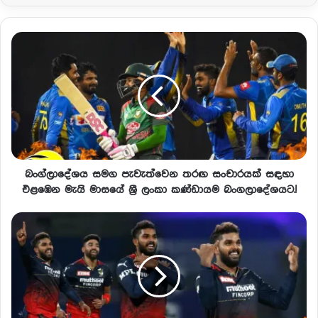
බංග්ලාදේශය සමග පැවැත්වෙන තරඟ සංචාරයක් සඳහා
එළඹෙන මැයි මාසයේ ශ්‍රී ලංකා කණ්ඩායම බංගලාදේශයට.!