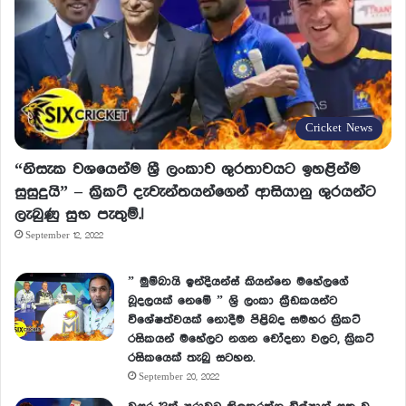
Cricket News
“නිසැක වශයෙන්ම ශ්‍රී ලංකාව ශුරතාවයට ඉහළින්ම
සුසුදුයි” – ක්‍රිකට් දැවැන්තයන්ගෙන් ආසියානු ශුරයන්ට
ලැබුණු සුභ පැතුම්.!
September 12, 2022
” මුම්බායි ඉන්දියන්ස් කියන්නෙ මහේලගේ
බූදලයක් නෙමේ ” ශ්‍රි ලංකා ක්‍රීඩකයන්ට
විශේෂත්වයක් නොදීම පිළිබද සමහර ක්‍රිකට්
රසිකයන් මහේලට නගන චෝදනා වලට, ක්‍රිකට්
රසිකයෙක් තැබු සටහන.
September 20, 2022