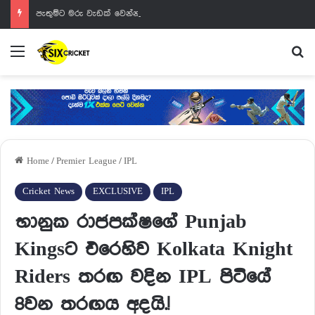
පැතුම්ට මරු වැඩක් වෙන්නයි යන්නේ
Menu
Se
Home
/
Premier League
/
IPL
Cricket News
EXCLUSIVE
IPL
භානුක රාජපක්ෂගේ Punjab
Kingsට එරෙහිව Kolkata Knight
Riders තරඟ වදින IPL පිටියේ
8වන තරඟය අදයි.!