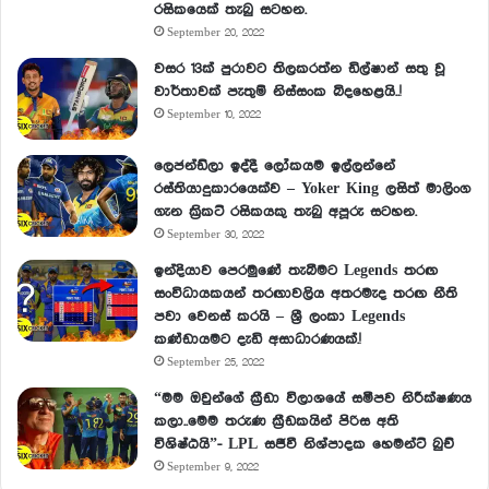
රසිකයෙක් තැබු සටහන.
September 20, 2022
වසර 13ක් පුරාවට තිලකරත්න ඩිල්ෂාන් සතු වූ
වාර්තාවක් පැතුම් නිස්සංක බිදහෙළයි..!
September 10, 2022
ලෙජන්ඩ්ලා ඉද්දී ලෝකයම ඉල්ලන්නේ
රස්තියාදුකාරයෙක්ව – Yoker King ලසිත් මාලිංග
ගැන ක්‍රිකට් රසිකයකු තැබු අපූරු සටහන.
September 30, 2022
ඉන්දියාව පෙරමුණේ තැබීමට Legends තරඟ
සංවිධායකයන් තරඟාවලිය අතරමැද තරඟ නීති
පවා වෙනස් කරයි – ශ්‍රී ලංකා Legends
කණ්ඩායමට දැඩි අසාධාරණයක්.!
September 25, 2022
“මම ඔවුන්ගේ ක්‍රීඩා විලාශයේ සමීපව නිරීක්ෂණය
කලා..මෙම තරුණ ක්‍රීඩකයින් පිරිස අති
විශිෂ්ඨයි”- LPL සජීවී නිශ්පාදක හෙමන්ට් බුච්
September 9, 2022