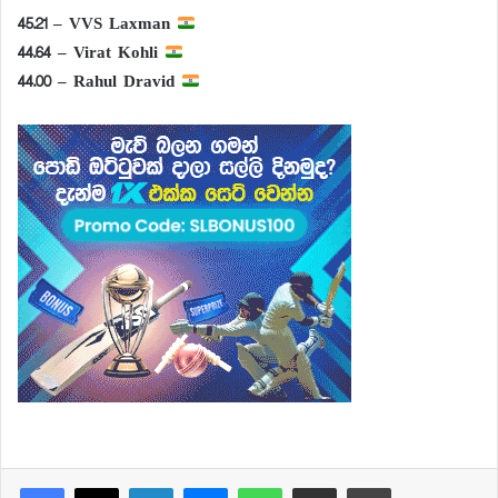
45.21 – VVS Laxman
44.64 – Virat Kohli
44.00 – Rahul Dravid
Facebook
X
LinkedIn
Messenger
WhatsApp
Share via Email
Print