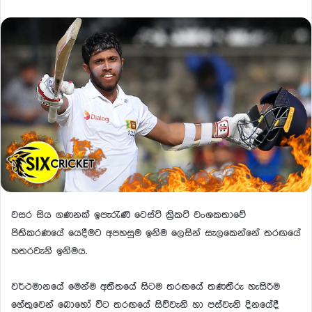
වසර සිය ගණනක් ඉපැරැණි ටෙස්ට් ක්‍රිකට් වංශකතාවේ
පිතිකරණයේ යෙදීමට අපහසුම ඉනිම ලෙසින් සැලකෙන්නේ තරඟයේ
හතරවැනි ඉනිමය.
වර්ථමානයේ මෙන්ම අතීතයේ සිටම තරඟයේ තණතීරු හැසිරීම
හේතුවෙන් බොහෝ විට තරඟයේ සිව්වැනි හා පස්වැනි දිනයේදී