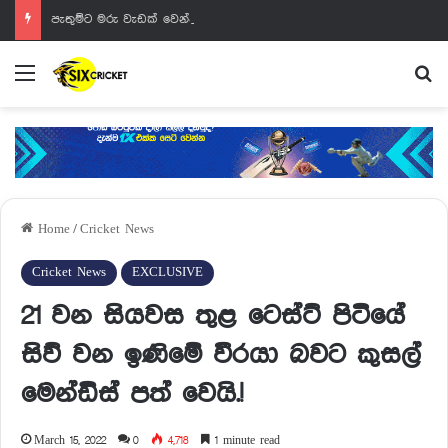
පැතුම්ට මරු වැඩක් වෙන්නයි යන්නේ
Menu
Se
Home
/
Cricket News
Cricket News
EXCLUSIVE
21 වන සියවස තුළ ටෙස්ට් පිටියේ
සිව් වන ඉණිමේ වීරයා බවට කුසල්
මෙන්ඩිස් පත් වෙයි.!
March 15, 2022
0
4,718
1 minute read