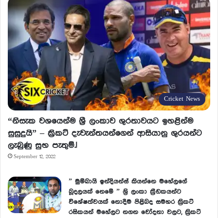
Cricket News
“නිසැක වශයෙන්ම ශ්‍රී ලංකාව ශුරතාවයට ඉහළින්ම
සුසුදුයි” – ක්‍රිකට් දැවැන්තයන්ගෙන් ආසියානු ශුරයන්ට
ලැබුණු සුභ පැතුම්.!
September 12, 2022
” මුම්බායි ඉන්දියන්ස් කියන්නෙ මහේලගේ
බූදලයක් නෙමේ ” ශ්‍රි ලංකා ක්‍රීඩකයන්ට
විශේෂත්වයක් නොදීම පිළිබද සමහර ක්‍රිකට්
රසිකයන් මහේලට නගන චෝදනා වලට, ක්‍රිකට්