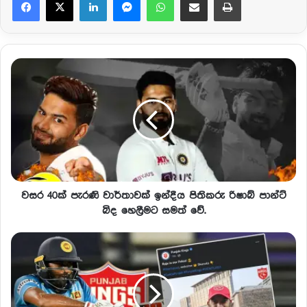
වසර 40ක් පැරණි වාර්තාවක් ඉන්දීය පිතිකරු රිෂාබ් පාන්ට්
බිද හෙලීමට සමත් වේ.