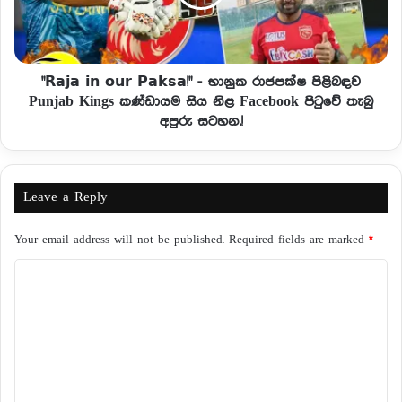
"𝗥𝗮𝗷𝗮 𝗶𝗻 𝗼𝘂𝗿 𝗣𝗮𝗸𝘀𝗮!" - භානුක රාජපක්ෂ පිළිබඳව
Punjab Kings කණ්ඩායම සිය නිළ Facebook පිටුවේ තැබු
අපුරු සටහන.!
Leave a Reply
Your email address will not be published.
Required fields are marked
*
C
o
m
m
e