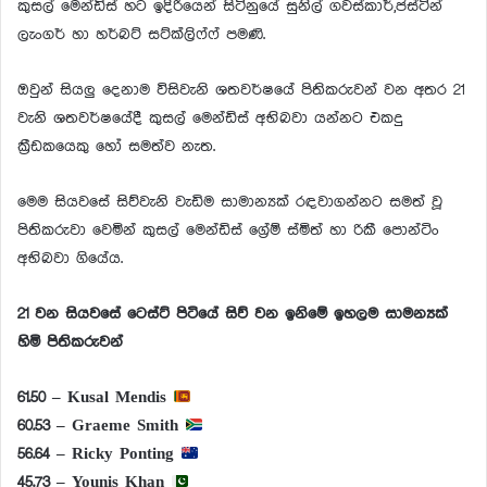
කුසල් මෙන්ඩිස් හට ඉදිරියෙන් සිටිනුයේ සුනිල් ගවස්කාර්,ජස්ටින්
ලැංගර් හා හර්බට් සට්ක්ලිෆ්ෆ් පමණි.
ඔවුන් සියලු දෙනාම විසිවැනි ශතවර්ෂයේ පිතිකරුවන් වන අතර 21
වැනි ශතවර්ෂයේදී කුසල් මෙන්ඩිස් අභිබවා යන්නට එකදු
ක්‍රීඩකයෙකු හෝ සමත්ව නැත.
මෙම සියවසේ සිව්වැනි වැඩිම සාමාන්‍යක් රඳවාගන්නට සමත් වූ
පිතිකරුවා වෙමින් කුසල් මෙන්ඩිස් ග්‍රේම් ස්මිත් හා රිකී පොන්ටිං
අභිබවා ගියේය.
21 වන සියවසේ ටෙස්ට් පිටියේ සිව් වන ඉනිමේ ඉහලම සාමන්‍යක්
හිමි පිතිකරුවන්
61.50 – Kusal Mendis
60.53 – Graeme Smith
56.64 – Ricky Ponting
45.73 – Younis Khan