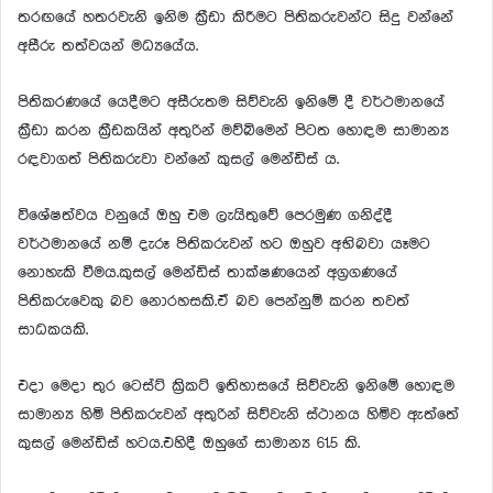
තරඟයේ හතරවැනි ඉනිම ක්‍රීඩා කිරීමට පිතිකරුවන්ට සිදු වන්නේ
අසීරු තත්වයන් මධ්‍යයේය.
පිතිකරණයේ යෙදීමට අසීරුතම සිව්වැනි ඉනිමේ දී වර්ථමානයේ
ක්‍රීඩා කරන ක්‍රීඩකයින් අතුරින් මව්බිමෙන් පිටත හොඳම සාමාන්‍ය
රඳවාගත් පිතිකරුවා වන්නේ කුසල් මෙන්ඩිස් ය.
විශේෂත්වය වනුයේ ඔහු එම ලැයිතුවේ පෙරමුණ ගනිද්දී
වර්ථමානයේ නම් දැරූ පිතිකරුවන් හට ඔහුව අභිබවා යෑමට
නොහැකි වීමය.කුසල් මෙන්ඩිස් තාක්ෂණයෙන් අග්‍රගණයේ
පිතිකරුවෙකු බව නොරහසකි.ඒ බව පෙන්නුම් කරන තවත්
සාධකයකි.
එදා මෙදා තුර ටෙස්ට් ක්‍රිකට් ඉතිහාසයේ සිව්වැනි ඉනිමේ හොඳම
සාමාන්‍ය හිමි පිතිකරුවන් අතුරින් සිව්වැනි ස්ථානය හිමිව ඇත්තේ
කුසල් මෙන්ඩිස් හටය.එහිදී ඔහුගේ සාමාන්‍ය 61.5 කි.