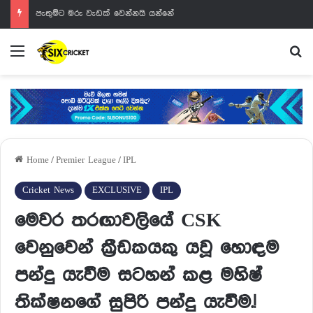
පැතුම්ට මරු වැඩක් වෙන්නයි යන්නේ
Menu
Se
Home
/
Premier League
/
IPL
Cricket News
EXCLUSIVE
IPL
මෙවර තරඟාවලියේ CSK
වෙනුවෙන් ක්‍රීඩකයකු යවූ හොඳම
පන්දු යැවීම සටහන් කළ මහිෂ්
තික්ෂනගේ සුපිරි පන්දු යැවීම.!