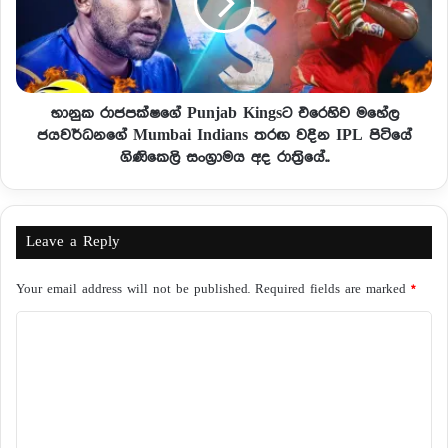
භානුක රාජපක්ෂගේ Punjab Kingsට එරෙහිව මහේල
ජයවර්ධනගේ Mumbai Indians තරඟ වදින IPL පිටියේ
ගිණිකෙලි සංග්‍රාමය අද රාත්‍රියේ..
Leave a Reply
Your email address will not be published.
Required fields are marked
*
C
o
m
m
e