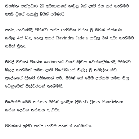
නියමිත පන්දුවාර 20 අවසානයේ කඩුලු 9ක් දැවී රස කර ගැනීමට
හැකි වුයේ ලකුණු 193ක් පමණයි
පන්දු යැවීමේදී විශිෂ්ට පන්දු යැවීමක නිරත වූ මහිෂ් තීක්ෂණ
කඩුලු 4ක් බිඳ හෙලු අතර Ravindra Jadeja කඩුලු 3ක් දවා ගැනීමට
සමත් වුනා.
එහිදී වඩාත් විශේෂ කාරණයක් වුයේ ක්‍රීඩක වෙන්දේසියේදී මහිශ්ව
මිලද ගැනීමත් සමග දැඩි විරෝධයක් එල්ල වූ තමිල්නාන්ඩු
ප්‍රදේශයේ ක්‍රිකට් රසිකයන් පවා මහිෂ් ගේ මෙම දස්කම් සමග ඔහු
වෙනුවෙන් ඔල්වරසන් නැගීමයි.
එමෙන්ම මෙම තරඟය මහිෂ් ඉන්දීය ප්‍රිමියර් ලීගය නියෝජනය
කරන දෙවන තරඟය ද වූවා.
මහිෂ්ගේ සුපිරි පන්දු යැවීම පහතින් නරඹන්න.