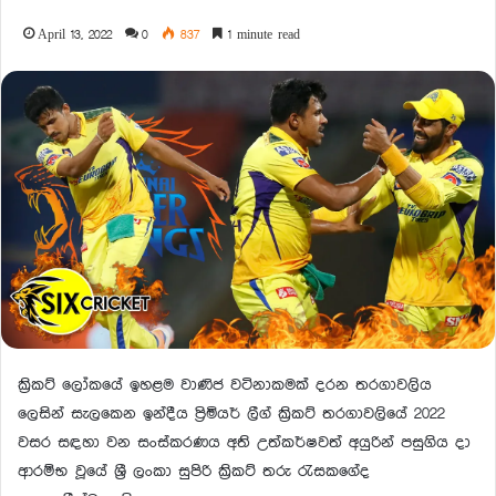
April 13, 2022
0
837
1 minute read
ක්‍රිකට් ලෝකයේ ඉහළම වාණිජ වටිනාකමක් දරන තරගාවලිය
ලෙසින් සැලකෙන ඉන්දීය ප්‍රිමියර් ලීග් ක්‍රිකට් තරගාවලියේ 2022
වසර සඳහා වන සංස්කරණය අති උත්කර්ෂවත් අයුරින් පසුගිය දා
ආරම්භ වූයේ ශ්‍රී ලංකා සුපිරි ක්‍රිකට් තරු රැසකගේද