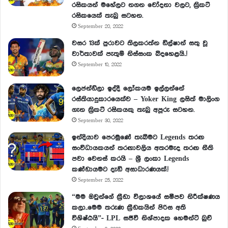
රසිකයන් මහේලට නගන චෝදනා වලට, ක්‍රිකට්
රසිකයෙක් තැබු සටහන.
September 20, 2022
වසර 13ක් පුරාවට තිලකරත්න ඩිල්ෂාන් සතු වූ
වාර්තාවක් පැතුම් නිස්සංක බිදහෙළයි..!
September 10, 2022
ලෙජන්ඩ්ලා ඉද්දී ලෝකයම ඉල්ලන්නේ
රස්තියාදුකාරයෙක්ව – Yoker King ලසිත් මාලිංග
ගැන ක්‍රිකට් රසිකයකු තැබු අපූරු සටහන.
September 30, 2022
ඉන්දියාව පෙරමුණේ තැබීමට Legends තරඟ
සංවිධායකයන් තරඟාවලිය අතරමැද තරඟ නීති
පවා වෙනස් කරයි – ශ්‍රී ලංකා Legends
කණ්ඩායමට දැඩි අසාධාරණයක්.!
September 25, 2022
“මම ඔවුන්ගේ ක්‍රීඩා විලාශයේ සමීපව නිරීක්ෂණය
කලා..මෙම තරුණ ක්‍රීඩකයින් පිරිස අති
විශිෂ්ඨයි”- LPL සජීවී නිශ්පාදක හෙමන්ට් බුච්