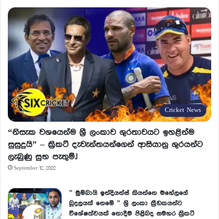
Cricket News
“නිසැක වශයෙන්ම ශ්‍රී ලංකාව ශුරතාවයට ඉහළින්ම
සුසුදුයි” – ක්‍රිකට් දැවැන්තයන්ගෙන් ආසියානු ශුරයන්ට
ලැබුණු සුභ පැතුම්.!
September 12, 2022
” මුම්බායි ඉන්දියන්ස් කියන්නෙ මහේලගේ
බූදලයක් නෙමේ ” ශ්‍රි ලංකා ක්‍රීඩකයන්ට
විශේෂත්වයක් නොදීම පිළිබද සමහර ක්‍රිකට්