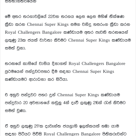
සහභාගීත්වයෙනි
මේ අතර තරගාවලියේ 22වන තරගය ලෙස ලෙස මහිෂ් තීක්ෂණ
ක්‍රීඩා කරන Chennai Super Kings සමග වනිදු හසරංග ක්‍රීඩා කරන
Royal Challengers Bangalore කණ්ඩායම අතර පැවති තරඟයෙන්
ලකුණු 23ක ජයක් වාර්තා කිරීමට Chennai Super Kings කණ්ඩායම
සමත් වුනා.
තරඟයේ කාසියේ වාසිය දිනාගත් Royal Challengers Bangalore
ප්‍රථමයෙන් පන්දුවටපහර දීම සඳහා Chennai Super Kings
කණ්ඩායමට ආරාධනා කර සිටියා.
එ අනුව පන්දුවට පහර දුන් Chennai Super Kings කණ්ඩායම
පන්දුවාර 20 අවසානයේ කඩුලු 4ක් දැවී ලකුණු 216ක් රැස් කිරීමට
සමත් වුණා.
ඒ අනුව ලකුණු 217ක දැවැන්ත ජයග්‍රාහි ඉලක්කයක් හඹා යාම
සඳහා පිටියට පිවිසි Royal Challengers Bangalore පිතිකරුවන්ට