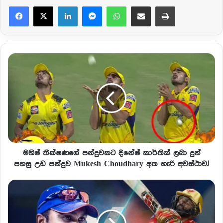
Facebook
X
LinkedIn
Messenger
WhatsApp
Share via Email
Print
මහිෂ් තීක්ෂණගේ පන්දුවකට දිනේෂ් කාර්තික් ලබා දුන්
පහසු උඩ පන්දුව Mukesh Choudhary අත හැරි අවස්ථාව.!