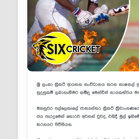
ශ්‍රී ලංකා ක්‍රිකට් ආයතන සංවිධානය කරන නැෂනල් ස
සුදුසුකම් ලබාගැනීමට කමිඳු මෙන්ඩිස් නායකත්වය ම
මහනුවර පල්ලෙකැලේ ජාත්‍යන්තර ක්‍රිකට් ක්‍රීඩාං
ජය පැරදුමෙන් තොරව අවසන් වුවද, එහිදී මුල් ඉනිම
තරගයට පිවිසියහ.