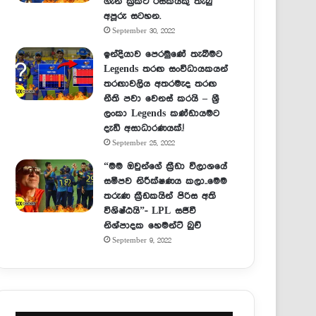
ගැන ක්‍රිකට් රසිකයකු තැබු
අපූරු සටහන.
September 30, 2022
ඉන්දියාව පෙරමුණේ තැබීමට
Legends තරඟ සංවිධායකයන්
තරඟාවලිය අතරමැද තරඟ
නීති පවා වෙනස් කරයි – ශ්‍රී
ලංකා Legends කණ්ඩායමට
දැඩි අසාධාරණයක්.!
September 25, 2022
“මම ඔවුන්ගේ ක්‍රීඩා විලාශයේ
සමීපව නිරීක්ෂණය කලා..මෙම
තරුණ ක්‍රීඩකයින් පිරිස අති
විශිෂ්ඨයි”- LPL සජීවී
නිශ්පාදක හෙමන්ට් බුච්
September 9, 2022