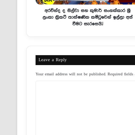
අරවින්ද ද සිල්වා සහ කුමාර් සංගක්කාර ශ්‍රී
ලංකා ක්‍රිකට් තාක්ෂණික කමිටුවෙන් ඉල්ලා අස්
වීමට සැරසෙයි.!
Leave a Reply
Your email address will not be published.
Required fields
C
o
m
m
e
n