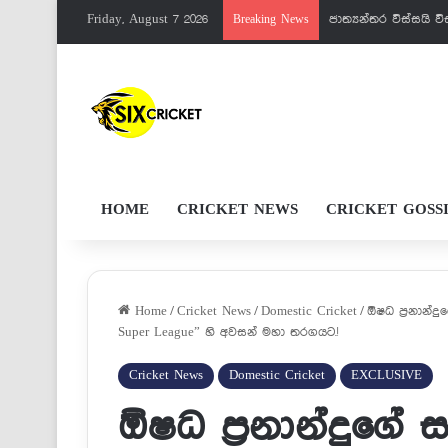
Friday, August 7 2026
පැතුම්ට මරු වැඩක් 
Breaking News
HOME
CRICKET NEWS
CRICKET GOSS
Home
/
Cricket News
/
Domestic Cricket
/
ඕෂධ ප්‍රනාන්ද
Super League” හි අවසන් මහා තරගයට.!
Cricket News
Domestic Cricket
EXCLUSIVE
ඕෂධ ප්‍රනාන්දුගේ 