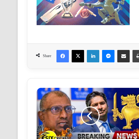
Facebook
X
LinkedIn
Messenger
Share via Email
Share