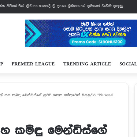
වෙන්නයි යන්නේ
IP
PREMIER LEAGUE
TRENDING ARTICLE
SOCIA
ුගේ සහ කමිඳු මෙන්ඩිස්ගේ සුපිරි ශතක හේතුවෙන් මහනුවර “National
සහ කමිඳු මෙන්ඩිස්ගේ