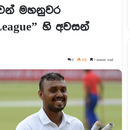
වෙන් මහනුවර
League” හි අවසන්
0
625
1 minute read