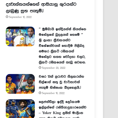
දැවැන්තයන්ගෙන් ආසියානු ශුරයන්ට
ලැබුණු සුභ පැතුම්.!
September 12, 2022
” මුම්බායි ඉන්දියන්ස් කියන්නෙ
මහේලගේ බූදලයක් නෙමේ ”
ශ්‍රි ලංකා ක්‍රීඩකයන්ට
විශේෂත්වයක් නොදීම පිළිබද
සමහර ක්‍රිකට් රසිකයන්
මහේලට නගන චෝදනා වලට,
ක්‍රිකට් රසිකයෙක් තැබු සටහන.
September 20, 2022
වසර 13ක් පුරාවට තිලකරත්න
ඩිල්ෂාන් සතු වූ වාර්තාවක්
පැතුම් නිස්සංක බිදහෙළයි..!
September 10, 2022
ලෙජන්ඩ්ලා ඉද්දී ලෝකයම
ඉල්ලන්නේ රස්තියාදුකාරයෙක්ව
– Yoker King ලසිත් මාලිංග