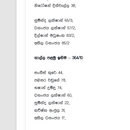
නිරෝෂන් දික්වැල්ල 38,
සුමින්ද ලක්ෂාන් 65/3,
ධනංජය ලක්ෂාන් 57/2,
දිල්ෂාන් මධුෂංක 83/2,
අකිල ධනංජය 85/2
ගාල්ල පළමු ඉනිම – 354/10
සංගීත් කුරේ 44,
පබසර වඩුගේ 78,
හෂාන් දුමිඳු 74,
ධනංජය ලක්ෂාන් 60,
සුමින්ද ලක්ෂාන් 22,
කවිෂ්ක අංජුල 31,
අකිල ධනංජය 17,