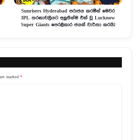
Sunrisers Hyderabad පරාජය කරමින් මෙවර
IPL තරඟාවලියට අලුතින්ම එක් වූ Lucknow
Super Giants පෙරළිකාර ජයක් වාර්තා කරයි.!
 are marked
*