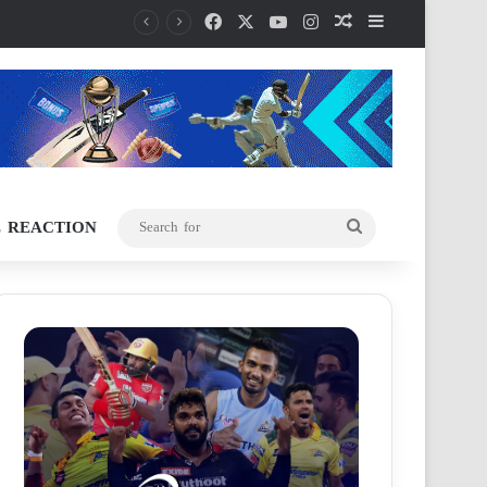
Facebook
X
YouTube
Instagram
Random Article
Sidebar
L REACTION
Search
for