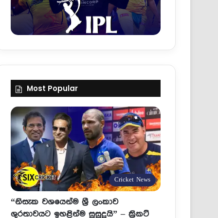
Most Popular
Cricket News
“නිසැක වශයෙන්ම ශ්‍රී ලංකාව
ශුරතාවයට ඉහළින්ම සුසුදුයි” – ක්‍රිකට්