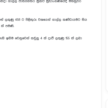
ගාල්ල ජාත්‍යන්තර ක්‍රිකට් ක්‍රීඩාංගණයේදී මහනුවර
් ලකුණු 458 ට පිළිතුරු වශයෙන් ගාල්ල කණ්ඩායමට සිය
ක් පමණි.
ඉනිම වෙනුවෙන් කඩුලු 4 ක් දැවී ලකුණු 155 ක් ලබා