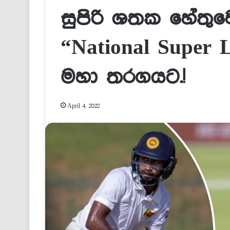
සුපිරි ශතක හේතු
“National Super 
මහා තරගයට.!
April 4, 2022