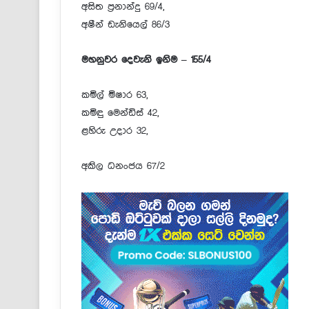
අසිත ප්‍රනාන්දු 69/4,
අෂීන් ඩැනියෙල් 86/3
මහනුවර දෙවැනි ඉනිම – 155/4
කමිල් මිෂාර 63,
කමිඳු මෙන්ඩිස් 42,
ළහිරු උදාර 32,
අකිල ධනංජය 67/2