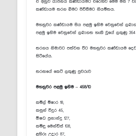
ඒ අනුව යාපනය කණ්ඩායමට එරෙහිව මෙම මස 7 වැනිදා 
කණ්ඩායම තරග බිමට පිවිසීමට නියමිතය.
මහනුවර කණ්ඩායම සිය පළමු ඉනිම වෙනුවෙන් ලබාගත
පළමු ඉනිම වෙනුවෙන් ලබාගත හැකි වූයේ ලකුණු 354 
තරගය නිමාවට පත්වන විට මහනුවර කණ්ඩායම දෙවැනි 
සිටියේය.
තරඟයේ කෙටි ලකුණු පුවරුව
මහනුවර පළමු ඉනිම – 458/10
කමිල් මිෂාර 18,
කසුන් විදුර 45,
ඕෂධ ප්‍රනාන්දු 127,
කමිඳු මෙන්ඩිස් 108,
ළහිරු උදාර 87,