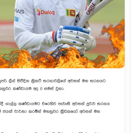
ුපර් ලීග් සිව්දින ක්‍රිකට් තරගාවලියේ අවසන් මහ තරගයට
හනුවර කණ්ඩායම අද () සමත් වුනා.
ගණයේදී ගාල්ල කණ්ඩායමට එරෙහිව පැවැති අවසන් පූර්ව තරගය
ේ ජයක් වාර්තා කරමින් මහනුවර ක්‍රීඩකයෝ අවසන් මහ