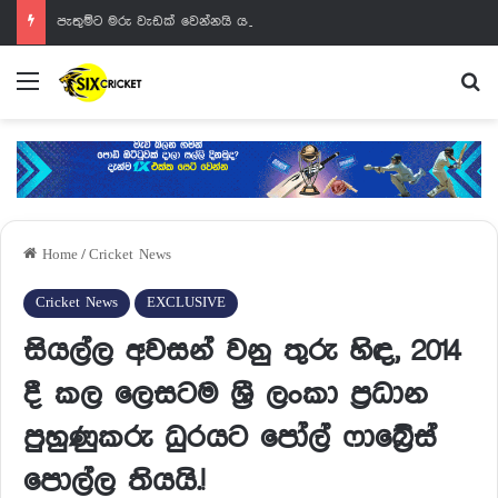
පැතුම්ට මරු වැඩක් වෙන්නයි යන්නේ
Menu
Se
Home
/
Cricket News
Cricket News
EXCLUSIVE
සියල්ල අවසන් වනු තුරු හිඳ, 2014
දී කල ලෙසටම ශ්‍රී ලංකා ප්‍රධාන
පුහුණුකරු ධුරයට පෝල් ෆාබ්‍රේස්
පොල්ල තියයි.!