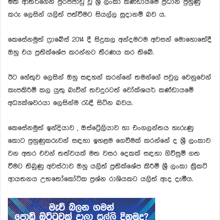
මිකී ආතර්ගෙන් පුරප්පාඩු වූ ශ්‍රී ලංකා කණ්ඩායමේ ප්‍රධාන පුහුණු
කරු ලෙසින් යලිත් පත්වීමට සියල්ල සූදානම් බව ය.
කෙසේනමුත් ෆ්‍රාබේස් 2014 දී සිදුකල අන්දමටම අවසන් මොහොතේදී
ඔහු එය ප්‍රතික්ශේප කරන්නට තීරණය කර තිබේ.
ඊට හේතුව ලෙසින් ඔහු සඳහන් කරන්නේ තමන්ගේ පවුල වෙනුවෙන්
කැපකිරීම් කල යුතු බැවින් තවදුරටත් වෝක්ශයර් කණ්ඩායමේ
අධ්‍යක්ශවරයා ලෙසින්ම රැඳී සිටින බවය.
කෙසේනමුත් ඉන්දියාව , ඔස්ට්‍රේලියාව හා එංගලන්තය හැරුණු
කොට පුහුණුකරුවන් සඳහා ඉහළම ගෙවීමක් කරන්නේ ද ශ්‍රී ලංකාව
වන අතර එවන් තත්වයක් මත වසර දෙකක් සඳහා ගිවිසුම් ගත
වීමට තිබුණු අවස්ථාව ඔහු යලිත් ප්‍රතික්ශේප කිරීම් ශ්‍රී ලංකා ක්‍රිකට්
ආයතනය උභතෝකෝටික ප්‍රශ්න රාශියකට යලිත් ඇද දැමීය.