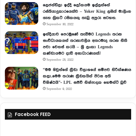
ලෙජන්ඩ්ලා ඉද්දී ලෝකයම ඉල්ලන්නේ
රස්තියාදුකාරයෙක්ව – Yoker King ලසිත් මාලිංග
ගැන ක්‍රිකට් රසිකයකු තැබු අපූරු සටහන.
September 30, 2022
ඉන්දියාව පෙරමුණේ තැබීමට Legends තරඟ
සංවිධායකයන් තරඟාවලිය අතරමැද තරඟ නීති
පවා වෙනස් කරයි – ශ්‍රී ලංකා Legends
කණ්ඩායමට දැඩි අසාධාරණයක්.!
September 25, 2022
“මම ඔවුන්ගේ ක්‍රීඩා විලාශයේ සමීපව නිරීක්ෂණය
කලා..මෙම තරුණ ක්‍රීඩකයින් පිරිස අති
විශිෂ්ඨයි”- LPL සජීවී නිශ්පාදක හෙමන්ට් බුච්
September 9, 2022
Facebook FEED