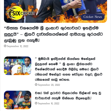
Cricket News
“නිසැක වශයෙන්ම ශ්‍රී ලංකාව ශුරතාවයට ඉහළින්ම
සුසුදුයි” – ක්‍රිකට් දැවැන්තයන්ගෙන් ආසියානු ශුරයන්ට
ලැබුණු සුභ පැතුම්.!
September 12, 2022
” මුම්බායි ඉන්දියන්ස් කියන්නෙ මහේලගේ
බූදලයක් නෙමේ ” ශ්‍රි ලංකා ක්‍රීඩකයන්ට
විශේෂත්වයක් නොදීම පිළිබද සමහර ක්‍රිකට්
රසිකයන් මහේලට නගන චෝදනා වලට, ක්‍රිකට්
රසිකයෙක් තැබු සටහන.
September 20, 2022
වසර 13ක් පුරාවට තිලකරත්න ඩිල්ෂාන් සතු වූ
වාර්තාවක් පැතුම් නිස්සංක බිදහෙළයි..!
September 10, 2022