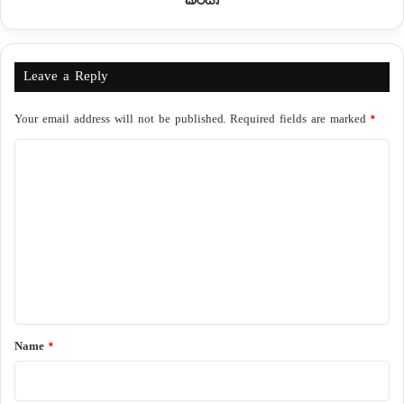
කරයි.!
Leave a Reply
Your email address will not be published.
Required fields are marked
*
C
o
m
m
e
n
t
*
Name
*