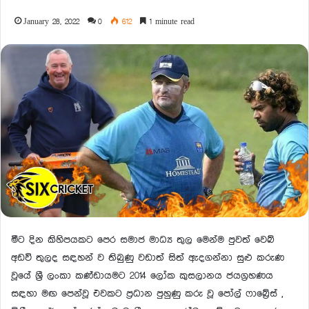
January 28, 2022
0
612
1 minute read
මීට දින කිහිපයකට පෙර සමාජ මාධ්‍ය තුල මෙන්ම පුවත් වෙබ්
අඩවි තුලද සඳහන් ව තිබුණු වඩාත් සිත් ඇදගන්නා සුළු කරුණ
වූයේ ශ්‍රී ලංකා කණ්ඩායමට 2014 ලෝක කුසලානය ජයග්‍රහණය
සඳහා මඟ පෙන්වූ එවකට ප්‍රධාන පුහුණු කරු වූ පෝල් ෆාබ්‍රේස් ,