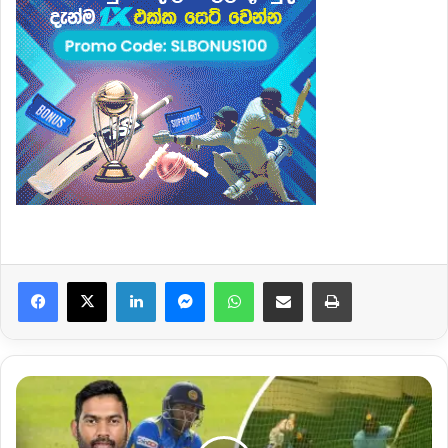
Facebook
X
LinkedIn
Messenger
WhatsApp
Share via Email
Print