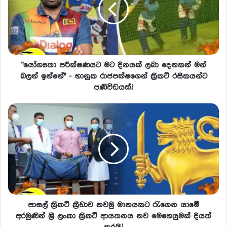
"යෝග්‍යතා පරීක්ෂණයට මට දිනයක් ලබා දෙනකන් මන්
බලන් ඉන්නේ" - භානුක රාජපක්ෂගෙන් ක්‍රිකට් රසිකයන්ට
පණිවිඩයක්.!
පාසල් ක්‍රිකට් ක්‍රීඩාව නවමු මානයකට රැගෙන යාමේ
අරමුණින් ශ්‍රී ලංකා ක්‍රිකට් ආයතනය නව මෙහෙයුමක් දියත්