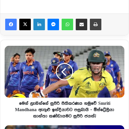
Facebook
X
LinkedIn
Messenger
WhatsApp
Share via Email
Print
මෙග් ලැනින්ගේ සුපිරි පිතිකරණය හමුවේ Smriti
Mandhana ඇතුළු ඉන්දියාවට පසුබායි - ඕස්ට්‍රේලියා
කාන්තා කණ්ඩායමට සුපිරි ජයක්.!