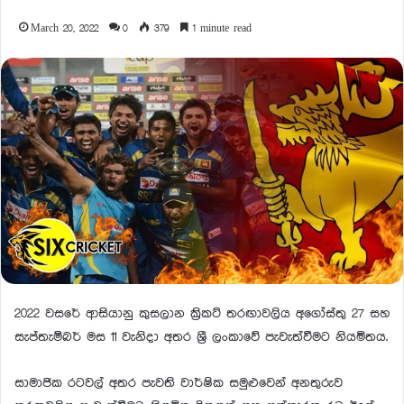
March 20, 2022
0
379
1 minute read
2022 වසරේ ආසියානු කුසලාන ක්‍රිකට් තරඟාවලිය අගෝස්තු 27 සහ
සැප්තැම්බර් මස 11 වැනිදා අතර ශ්‍රී ලංකාවේ පැවැත්වීමට නියමිතය.
සාමාජික රටවල් අතර පැවති වාර්ෂික සමුළුවෙන් අනතුරුව