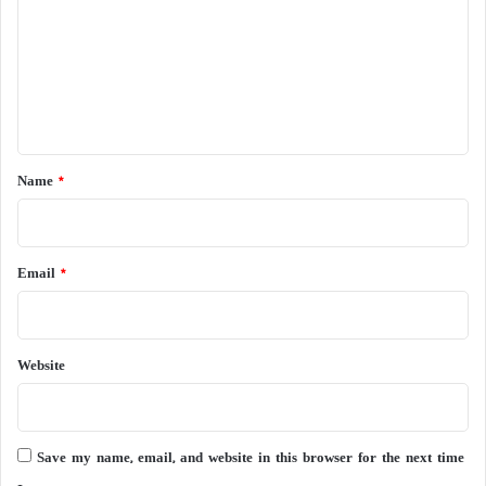
m
m
e
n
t
*
Name
*
Email
*
Website
Save my name, email, and website in this browser for the next time