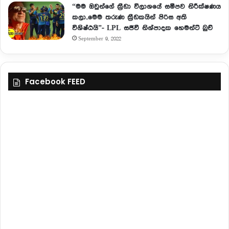
“මම ඔවුන්ගේ ක්‍රීඩා විලාශයේ සමීපව නිරීක්ෂණය
කලා..මෙම තරුණ ක්‍රීඩකයින් පිරිස අති
විශිෂ්ඨයි”- LPL සජීවී නිශ්පාදක හෙමන්ට් බුච්
September 9, 2022
Facebook FEED