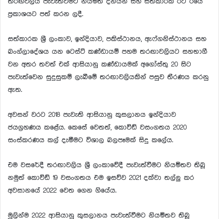
තරඟවලිය පැවැත්වීමට නියමිත දිනයන් සහ සත්කාරක රට ඊයේ
ප්‍රකාශයට පත් කරන ලදී.
සත්කාරක ශ්‍රී ලංකාව, ඉන්දියාව, පකිස්ථානය, ඇෆ්ගනිස්ථානය සහ
බංග්ලාදේශය යන ටෙස්ට් කණ්ඩායම් පහම තරඟාවලියට සහභාගී
වන අතර තවත් එක් ආසියානු කණ්ඩායමක් අගෝස්තු 20 සිට
පැවැත්වෙන සුදුසුකම් ලැබීමේ තරඟාවලියකින් පසුව තීරණය කරනු
ඇත.
අවසන් වරට 2018 පැවැති ආසියානු කුසලානය ඉන්දියාව
ජයග්‍රහණය කළේය. කෙසේ වෙතත්, කොවිඩ් වසංගතය 2020
සංස්කරණය කල් දැමීමට විශාල බලපෑමක් සිදු කලේය.
එම වසරේදී තරඟාවලිය ශ්‍රී ලංකාවේදී පැවැත්වීමට නියමිතව තිබූ
නමුත් කොවිඩ් 19 වසංගතය එම ඉසව්ව 2021 දක්වා තල්ලු කර
අවසානයේ 2022 වෙත ගෙන ගියේය.
මුලින්ම 2022 ආසියානු කුසලානය පැවැත්වීමට නියමිතව තිබූ