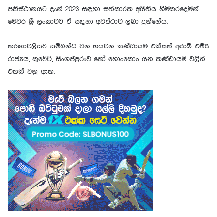
පකිස්ථානයට දැන් 2023 සඳහා සත්කාරක අයිතිය හිමිකරදෙමින්
මෙවර ශ්‍රී ලංකාවට ඒ සඳහා අවස්ථාව ලබා දුන්නේය.
තරඟාවලියට සම්බන්ධ වන හයවන කණ්ඩායම එක්සත් අරාබි එමීර්
රාජ්‍යය, කුවේට්, සිංගප්පූරුව හෝ හොංකොං යන කණ්ඩායම් වලින්
එකක් වනු ඇත.