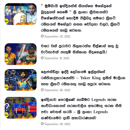
” මුම්බායි ඉන්දියන්ස් කියන්නෙ මහේලගේ
බූදලයක් නෙමේ ” ශ්‍රි ලංකා ක්‍රීඩකයන්ට
විශේෂත්වයක් නොදීම පිළිබද සමහර ක්‍රිකට්
රසිකයන් මහේලට නගන චෝදනා වලට, ක්‍රිකට්
රසිකයෙක් තැබු සටහන.
September 20, 2022
වසර 13ක් පුරාවට තිලකරත්න ඩිල්ෂාන් සතු වූ
වාර්තාවක් පැතුම් නිස්සංක බිදහෙළයි..!
September 10, 2022
ලෙජන්ඩ්ලා ඉද්දී ලෝකයම ඉල්ලන්නේ
රස්තියාදුකාරයෙක්ව – Yoker King ලසිත් මාලිංග
ගැන ක්‍රිකට් රසිකයකු තැබු අපූරු සටහන.
September 30, 2022
ඉන්දියාව පෙරමුණේ තැබීමට Legends තරඟ
සංවිධායකයන් තරඟාවලිය අතරමැද තරඟ නීති
පවා වෙනස් කරයි – ශ්‍රී ලංකා Legends
කණ්ඩායමට දැඩි අසාධාරණයක්.!
September 25, 2022