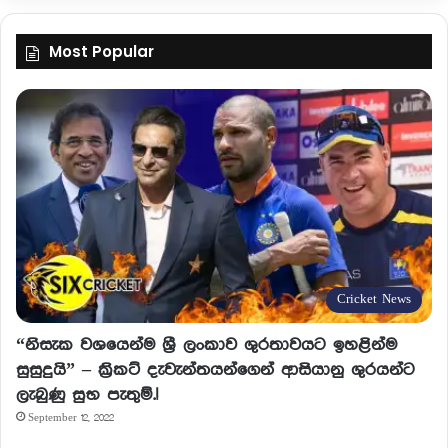
Most Popular
Cricket News
“නිසැක වශයෙන්ම ශ්‍රී ලංකාව ශුරතාවයට ඉහළින්ම
සුසුදුයි” – ක්‍රිකට් දැවැන්තයන්ගෙන් ආසියානු ශුරයන්ට
ලැබුණු සුභ පැතුම්.!
September 12, 2022