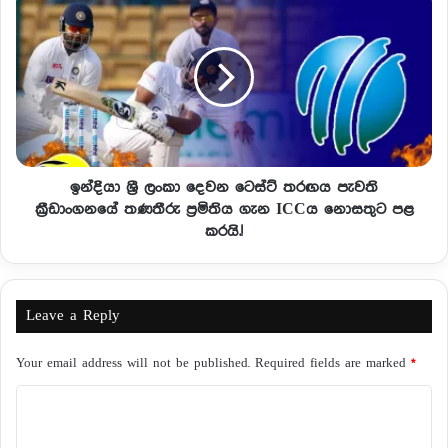
ඉන්දියා ශ්‍රී ලංකා දෙවන ටෙස්ට් තරඟය පැවති
ක්‍රීඩාංගනයේ තණතීරු ප්‍රමිතිය ගැන ICCය නොසතුට පළ
කරයි.!
Leave a Reply
Your email address will not be published.
Required fields are marked
*
C
o