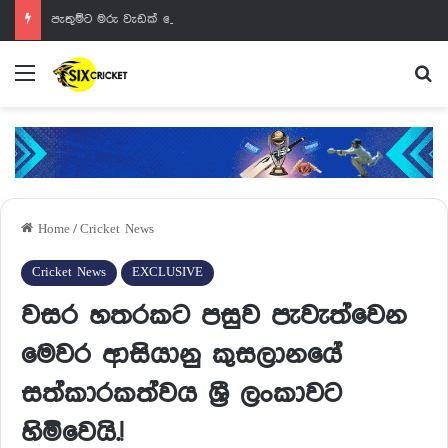
පැතුම්ට මරු වැඩක් වෙන්නයි යන්නේ
Menu
Se
Home
/
Cricket News
Cricket News
EXCLUSIVE
වසර හතරකට පසුව පැවැත්වෙන
මෙවර ආසියානු කුසලානයේ
සත්කාරකත්වය ශ්‍රී ලංකාවට
හිමිවෙයි.!