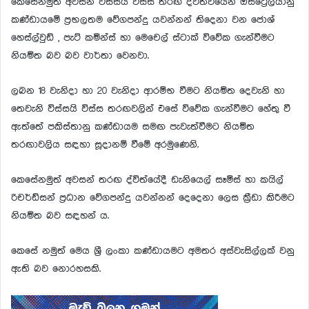
කෙසේනමුත් අවසන් විස්සයි විස්ස තරඟ ද්විතවයෙන් ඔස්ට්‍රේලියානු
කණ්ඩායමේ ප්‍රභලතම වේගපන්දු යවන්නන් තිදෙනා වන ජොශ්
හෙස්ල්වුඩ් , පැට් කමින්ස් හා මෙචෙල් ස්ටාක් විවේක ගැන්වීමට
නියමිත බව බව වාර්තා වෙනවා.
ලබන 18 වැනිදා හා 20 වැනිදා ආරම්භ වීමට නියමිත දෙවැනි හා
තෙවැනි විස්සයි විස්ස තරඟවලින් එසේ විවේක ගැන්වීමට හේතු වී
ඇත්තේ පකිස්තානු කණ්ඩායම සමඟ පැවැත්වීමට නියමිත
තරඟාවලිය සඳහා සූදානම් වීමේ අරමුණෙනි.
කෙසේනමුත් අවසන් තරඟ ද්විත්යේදී ඩැනියෙල් සෑම්ස් හා කයිල්
රිචර්ඩ්සන් ප්‍රධාන වේගපන්දු යවන්නන් දෙදෙනා ලෙස ක්‍රීඩා කිරීමට
නියමිත බව සඳහන් ය.
කෙසේ නමුත් මෙය ශ්‍රී ලංකා කණ්ඩායමට අමතර අස්වැසිල්ලක් වනු
ඇති බව නොරහසකි.