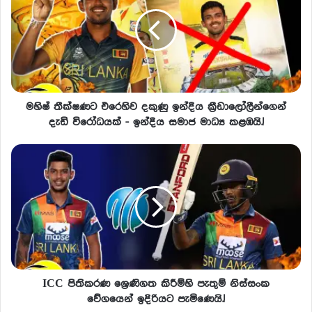
මහිෂ් තීක්ෂණට එරෙහිව දකුණු ඉන්දීය කී‍්‍රඩාලෝලීන්ගෙන්
දැඩි විරෝධයක් - ඉන්දීය සමාජ මාධ්‍ය කළඹයි.!
ICC පිතිකරණ ශ්‍රෙණිගත කිරීම්හි පැතුම් නිස්සංක
වේගයෙන් ඉදිරියට පැමිණෙයි.!