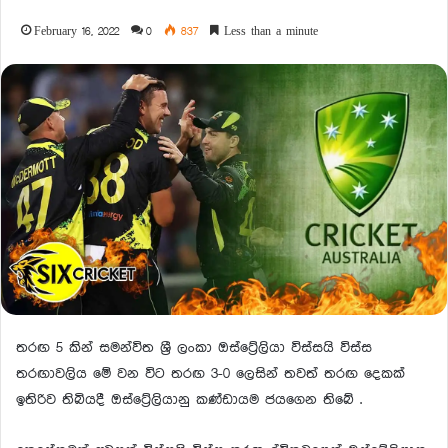
February 16, 2022
0
837
Less than a minute
තරඟ 5 කින් සමන්විත ශ්‍රී ලංකා ඔස්ට්‍රේලියා විස්සයි විස්ස
තරඟාවලිය මේ වන විට තරඟ 3-0 ලෙසින් තවත් තරඟ දෙකක්
ඉතිරිව තිබියදී ඔස්ට්‍රේලියානු කණ්ඩායම ජයගෙන තිබේ .