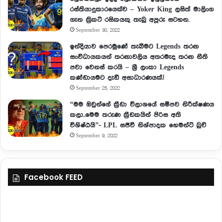
රස්තියාදුකාරයෙක්ව – Yoker King ලසිත් මාලිංග
ගැන ක්‍රිකට් රසිකයකු තැබු අපූරු සටහන.
September 30, 2022
ඉන්දියාව පෙරමුණේ තැබීමට Legends තරඟ
සංවිධායකයන් තරඟාවලිය අතරමැද තරඟ නීති
පවා වෙනස් කරයි – ශ්‍රී ලංකා Legends
කණ්ඩායමට දැඩි අසාධාරණයක්.!
September 25, 2022
“මම ඔවුන්ගේ ක්‍රීඩා විලාශයේ සමීපව නිරීක්ෂණය
කලා..මෙම තරුණ ක්‍රීඩකයින් පිරිස අති
විශිෂ්ඨයි”- LPL සජීවී නිශ්පාදක හෙමන්ට් බුච්
September 9, 2022
Facebook FEED