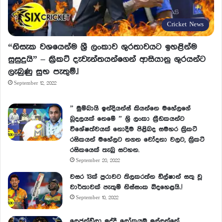
Cricket News
“නිසැක වශයෙන්ම ශ්‍රී ලංකාව ශුරතාවයට ඉහළින්ම
සුසුදුයි” – ක්‍රිකට් දැවැන්තයන්ගෙන් ආසියානු ශුරයන්ට
ලැබුණු සුභ පැතුම්.!
September 12, 2022
” මුම්බායි ඉන්දියන්ස් කියන්නෙ මහේලගේ
බූදලයක් නෙමේ ” ශ්‍රි ලංකා ක්‍රීඩකයන්ට
විශේෂත්වයක් නොදීම පිළිබද සමහර ක්‍රිකට්
රසිකයන් මහේලට නගන චෝදනා වලට, ක්‍රිකට්
රසිකයෙක් තැබු සටහන.
September 20, 2022
වසර 13ක් පුරාවට තිලකරත්න ඩිල්ෂාන් සතු වූ
වාර්තාවක් පැතුම් නිස්සංක බිදහෙළයි..!
September 10, 2022
ලෙජන්ඩ්ලා ඉද්දී ලෝකයම ඉල්ලන්නේ