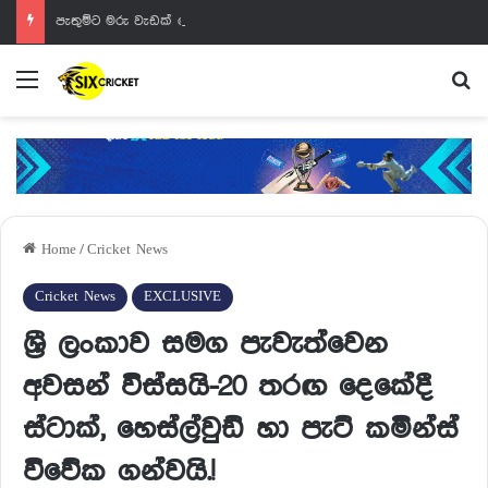
පැතුම්ට මරු වැඩක් වෙන්නයි යන්නේ
Menu
Se
Home
/
Cricket News
Cricket News
EXCLUSIVE
ශ්‍රී ලංකාව සමග පැවැත්වෙන
අවසන් විස්සයි-20 තරඟ දෙකේදී
ස්ටාක්, හෙස්ල්වුඩ් හා පැට් කමින්ස්
විවේක ගන්වයි.!