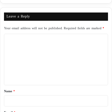
Leave a Reply
Your email address will not be published.
Required fields are marked
*
C
o
m
m
e
n
t
*
Name
*