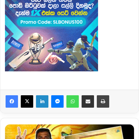
Facebook
X
LinkedIn
Messenger
WhatsApp
Share via Email
Print