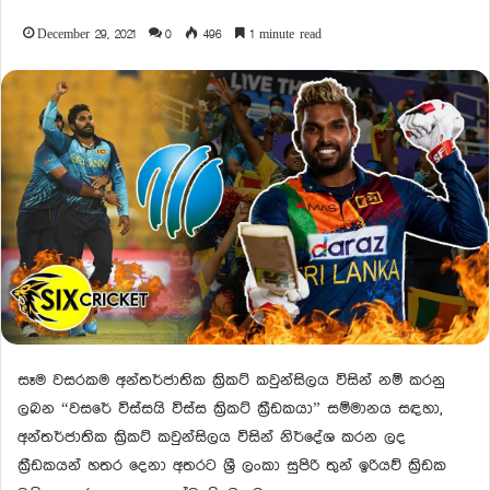
December 29, 2021
0
496
1 minute read
සෑම වසරකම අන්තර්ජාතික ක්‍රිකට් කවුන්සිලය විසින් නම් කරනු
ලබන “වසරේ විස්සයි විස්ස ක්‍රිකට් ක්‍රීඩකයා” සම්මානය සඳහා,
අන්තර්ජාතික ක්‍රිකට් කවුන්සිලය විසින් නිර්දේශ කරන ලද
ක්‍රීඩකයන් හතර දෙනා අතරට ශ්‍රී ලංකා සුපිරි තුන් ඉරියව් ක්‍රිඩක