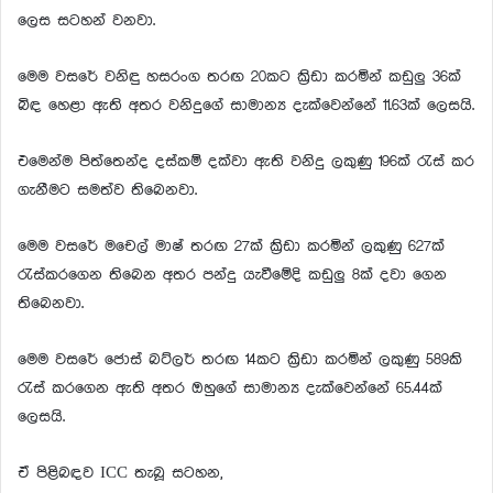
ලෙස සටහන් වනවා.
මෙම වසරේ වනිඳු හසරංග තරඟ 20කට ක්‍රිඩා කරමින් කඩුලු 36ක්
බිඳ හෙළා ඇති අතර වනිදුගේ සාමාන්‍ය දැක්වෙන්නේ 11.63ක් ලෙසයි.
එමෙන්ම පිත්තෙන්ද දස්කම් දක්වා ඇති වනිදු ලකුණු 196ක් රැස් කර
ගැනීමට සමත්ව තිබෙනවා.
මෙම වසරේ මචෙල් මාෂ් තරඟ 27ක් ක්‍රිඩා කරමින් ලකුණු 627ක්
රැස්කරගෙන තිබෙන අතර පන්දු යැවීමේදි කඩුලු 8ක් දවා ගෙන
තිබෙනවා.
මෙම වසරේ ජොස් බට්ලර් තරඟ 14කට ක්‍රිඩා කරමින් ලකුණු 589කි
රැස් ක⁣රගෙන ඇති අතර ඔහුගේ සාමාන්‍ය දැක්වෙන්නේ 65.44ක්
ලෙසයි.
ඒ පිළිබඳව ICC තැබූ සටහන,