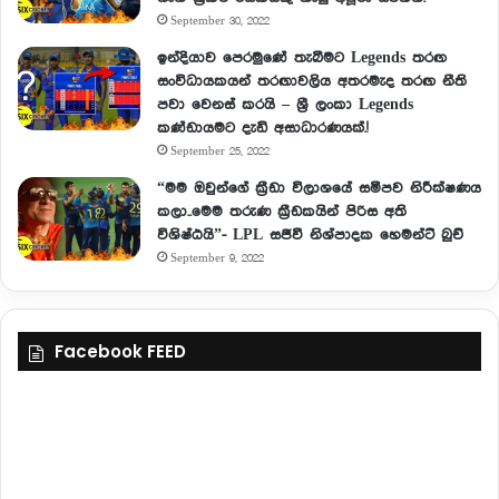
September 30, 2022
ඉන්දියාව පෙරමුණේ තැබීමට Legends තරඟ
සංවිධායකයන් තරඟාවලිය අතරමැද තරඟ නීති
පවා වෙනස් කරයි – ශ්‍රී ලංකා Legends
කණ්ඩායමට දැඩි අසාධාරණයක්.!
September 25, 2022
“මම ඔවුන්ගේ ක්‍රීඩා විලාශයේ සමීපව නිරීක්ෂණය
කලා..මෙම තරුණ ක්‍රීඩකයින් පිරිස අති
විශිෂ්ඨයි”- LPL සජීවී නිශ්පාදක හෙමන්ට් බුච්
September 9, 2022
Facebook FEED