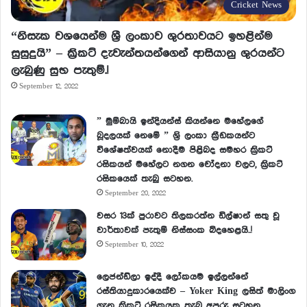
Cricket News
“නිසැක වශයෙන්ම ශ්‍රී ලංකාව ශුරතාවයට ඉහළින්ම
සුසුදුයි” – ක්‍රිකට් දැවැන්තයන්ගෙන් ආසියානු ශුරයන්ට
ලැබුණු සුභ පැතුම්.!
September 12, 2022
” මුම්බායි ඉන්දියන්ස් කියන්නෙ මහේලගේ
බූදලයක් නෙමේ ” ශ්‍රි ලංකා ක්‍රීඩකයන්ට
විශේෂත්වයක් නොදීම පිළිබද සමහර ක්‍රිකට්
රසිකයන් මහේලට නගන චෝදනා වලට, ක්‍රිකට්
රසිකයෙක් තැබු සටහන.
September 20, 2022
වසර 13ක් පුරාවට තිලකරත්න ඩිල්ෂාන් සතු වූ
වාර්තාවක් පැතුම් නිස්සංක බිදහෙළයි..!
September 10, 2022
ලෙජන්ඩ්ලා ඉද්දී ලෝකයම ඉල්ලන්නේ
රස්තියාදුකාරයෙක්ව – Yoker King ලසිත් මාලිංග
ගැන ක්‍රිකට් රසිකයකු තැබු අපූරු සටහන.