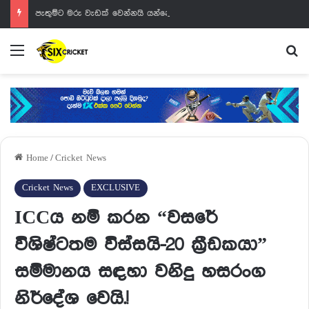
පැතුම්ට මරු වැඩක් වෙන්නයි යන්නේ
Menu
Se
Home
/
Cricket News
Cricket News
EXCLUSIVE
ICCය නම් කරන “වසරේ
විශිෂ්ටතම විස්සයි-20 ක්‍රීඩකයා”
සම්මානය සඳහා වනිදු හසරංග
නිර්දේශ වෙයි.!