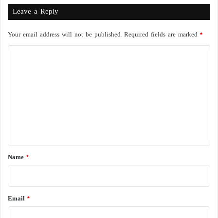
Leave a Reply
Your email address will not be published.
Required fields are marked
*
C
o
m
m
e
n
t
*
Name
*
Email
*