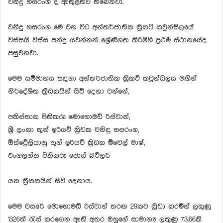
වනිදු හසරංග ද ඇතුළත්ව තිබෙනවා.
වනිදු හසරංග මේ වන විට අන්තර්ජාතික ක්‍රිකට් කවුන්සිලයේ
විස්සයි විස්ස පන්දු යවන්නන් ශ්‍රේණිගත කිරීම්හි ප්‍රථම ස්ථානයේද
පසුවනවා.
මෙම සම්මානය සඳහා අන්තර්ජාතික ක්‍රිකට් කවුන්සිලය මඟින්
නිර්දේශිත ක්‍රීඩකයින් සිව් දෙනා වන්නේ,
පකිස්තාන පිතිකරු මොහොමඩ් රිස්වාන්,
ශ්‍රී ලංකා තුන් ඉරියව් ක්‍රිඩක වනිඳු හසරංග,
ඕස්ට්‍රේලියානු තුන් ඉරියව් ක්‍රිඩක මිචෙල් මාෂ්,
එංගලන්ත පිතිකරු ජොස් බට්ලර්
යන ක්‍රීකකයින් සිව් දෙනාය.
මෙම වසරේ මොහොමඩ් රිස්වාන් තරඟ 29කට ක්‍රිඩා කරමින් ලකුණු
1326ක් රැස් කරගෙන ඇති අතර ඔහුගේ සාමාන්‍ය ලකුණු 73.66කි