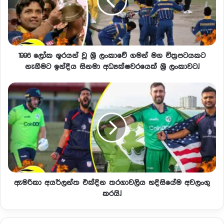
1996 ලෝක ශූරයන් වූ ශ්‍රී ලංකාවේ ගමන් මග චිත්‍රපටයකට
නැගීමට ඉන්දීය සිනමා අධ්‍යක්ෂවරයෙක් ශ්‍රී ලංකාවට.!
ඇමරිකා අයර්ලන්ත එක්දින තරගාවලිය හදිසියේම අවලංගු
කරයි.!