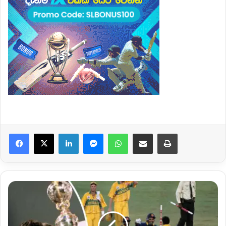
Facebook
X
LinkedIn
Messenger
WhatsApp
Share via Email
Print