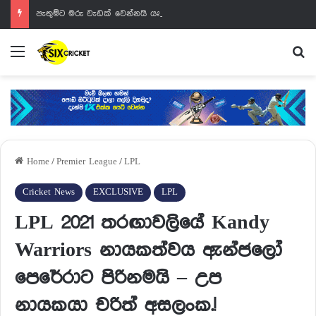
පැතුම්ට මරු වැඩක් වෙන්නයි යන්නේ
Menu
Se
Home
/
Premier League
/
LPL
Cricket News
EXCLUSIVE
LPL
LPL 2021 තරඟාවලියේ Kandy
Warriors නායකත්වය ඇන්ජලෝ
පෙරේරාට පිරිනමයි – උප
නායකයා චරිත් අසලංක.!