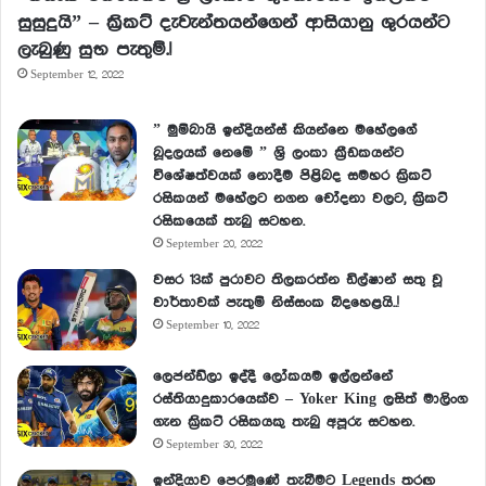
සුසුදුයි” – ක්‍රිකට් දැවැන්තයන්ගෙන් ආසියානු ශුරයන්ට
ලැබුණු සුභ පැතුම්.!
September 12, 2022
” මුම්බායි ඉන්දියන්ස් කියන්නෙ මහේලගේ
බූදලයක් නෙමේ ” ශ්‍රි ලංකා ක්‍රීඩකයන්ට
විශේෂත්වයක් නොදීම පිළිබද සමහර ක්‍රිකට්
රසිකයන් මහේලට නගන චෝදනා වලට, ක්‍රිකට්
රසිකයෙක් තැබු සටහන.
September 20, 2022
වසර 13ක් පුරාවට තිලකරත්න ඩිල්ෂාන් සතු වූ
වාර්තාවක් පැතුම් නිස්සංක බිදහෙළයි..!
September 10, 2022
ලෙජන්ඩ්ලා ඉද්දී ලෝකයම ඉල්ලන්නේ
රස්තියාදුකාරයෙක්ව – Yoker King ලසිත් මාලිංග
ගැන ක්‍රිකට් රසිකයකු තැබු අපූරු සටහන.
September 30, 2022
ඉන්දියාව පෙරමුණේ තැබීමට Legends තරඟ