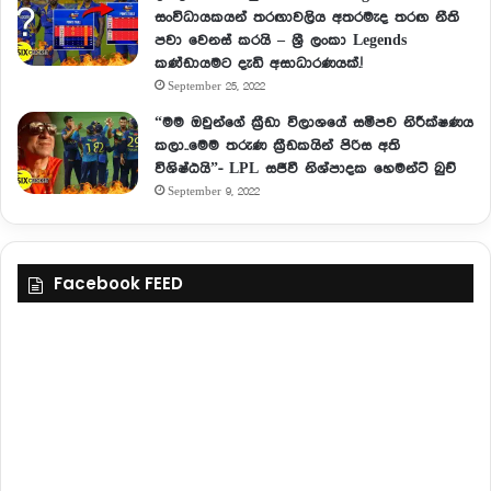
සංවිධායකයන් තරඟාවලිය අතරමැද තරඟ නීති
පවා වෙනස් කරයි – ශ්‍රී ලංකා Legends
කණ්ඩායමට දැඩි අසාධාරණයක්.!
September 25, 2022
“මම ඔවුන්ගේ ක්‍රීඩා විලාශයේ සමීපව නිරීක්ෂණය
කලා..මෙම තරුණ ක්‍රීඩකයින් පිරිස අති
විශිෂ්ඨයි”- LPL සජීවී නිශ්පාදක හෙමන්ට් බුච්
September 9, 2022
Facebook FEED