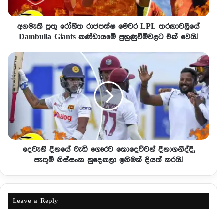
අගමැති පුතු රෝහිත රාජපක්ෂ මෙවර LPL තරඟාවලියේ
Dambulla Giants කණ්ඩායමේ පුහුණුවීම්වලට එක් වෙයි.!
දෙවැනි දිනයේ වැඩි ගෞරව කොදෙව්වන් දිනාගනිද්දී,
පැතුම් නිස්සංක හුදෙකලා ඉනිමක් දියත් කරයි.!
Leave a Reply