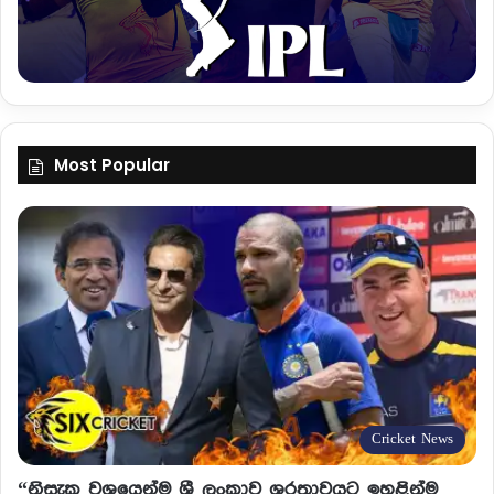
Most Popular
Cricket News
“නිසැක වශයෙන්ම ශ්‍රී ලංකාව ශුරතාවයට ඉහළින්ම