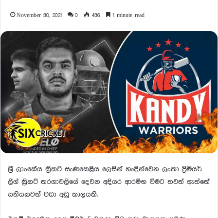
November 30, 2021
0
436
1 minute read
ශ්‍රී ලාංකේය ක්‍රිකට් සැණකෙළිය ලෙසින් හැඳින්වෙන ලංකා ප්‍රිමියර්
ලීග් ක්‍රිකට් තරගාවලියේ දෙවන අදියර ආරම්භ වීමට තවත් ඇත්තේ
සතියකටත් වඩා අඩු කාලයකි.