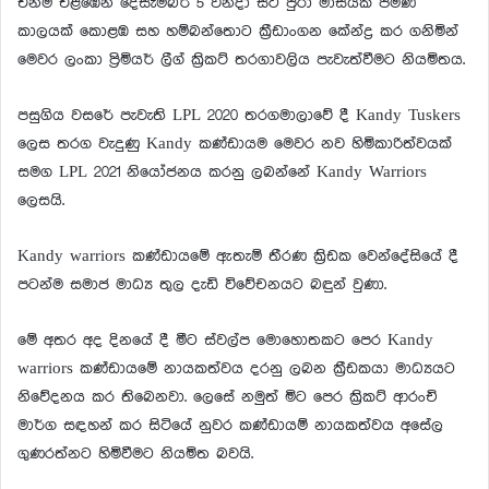
එනම් එළඹෙන දෙසැම්බර් 5 වනදා සිට පුරා මාසයක පමණ
කාලයක් කොළඹ සහ හම්බන්තොට ක්‍රීඩාංගන කේන්ද්‍ර කර ගනිමින්
මෙවර ලංකා ප්‍රිමියර් ලීග් ක්‍රිකට් තරගාවලිය පැවැත්වීමට නියමිතය.
පසුගිය වසරේ පැවැති LPL 2020 තරගමාලාවේ දී Kandy Tuskers
ලෙස තරග වැදුණු Kandy කණ්ඩායම මෙවර නව හිමිකාරිත්වයක්
සමග LPL 2021 නියෝජනය කරනු ලබන්නේ Kandy Warriors
ලෙසයි.
Kandy warriors කණ්ඩායමේ ඇතැම් තීරණ ක්‍රිඩක වෙන්දේසියේ දී
පටන්ම සමාජ මාධ්‍ය තුල දැඩි විවේචනයට බඳුන් වුණා.
මේ අතර අද දිනයේ දී මීට ස්වල්ප මොහොතකට පෙර Kandy
warriors කණ්ඩායමේ නායකත්වය දරනු ලබන ක්‍රීඩකයා මාධ්‍යයට
නිවේදනය කර තිබෙනවා. ලෙසේ නමුත් මිට පෙර ක්‍රිකට් ආරංචි
මාර්ග සඳහන් කර සිටියේ නුවර කණ්ඩායම් නායකත්වය අසේල
ගුණරත්නට හිමිවීමට නියමිත බවයි.