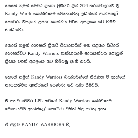
කෙසේ නමුත් මෙවර ලංකා ප්‍රිමියර් ලීග් 2021 තරගමාලාවේ දී
Kandy Warriorsකණ්ඩායම මෙහෙයවනු ලබන්නේ ඇන්ජලෝ
පෙරේරා විසිනුයි. උපනායකත්වය චරිත අසලංක හට හිමිවී
තිබෙනවා.
කෙසේ නමුත් බොහෝ ක්‍රිකට් විචාරකයින් මත පළකර සිටියේ
බොහෝවිට Kandy Warriors කණ්ඩායමේ නායකත්වය යොවුන්
ක්‍රීඩක චරිත් අසලංක හට හිමිවනු ඇති බවයි.
කෙසේ නමුත් Kandy Warriors බලධාරීන්ගේ තීරණය වී ඇත්තේ
නායකත්වය ඇන්ජලෝ පෙරේරා හට ලබා දීමටයි.
ඒ අනුව මෙවර LPL සටනේ Kandy Warriors කණ්ඩායම
මෙහෙයවීම ඇන්ජලෝ පෙරේරා විසින් සිදු කරනු ඇත.
ඒ අනුව KANDY WARRIORS හි,