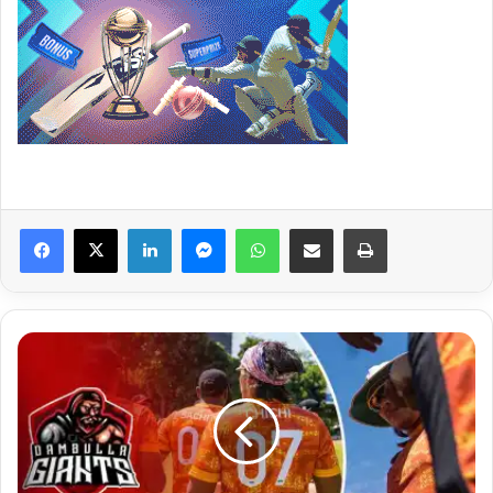
Facebook
X
LinkedIn
Messenger
WhatsApp
Share via Email
Print