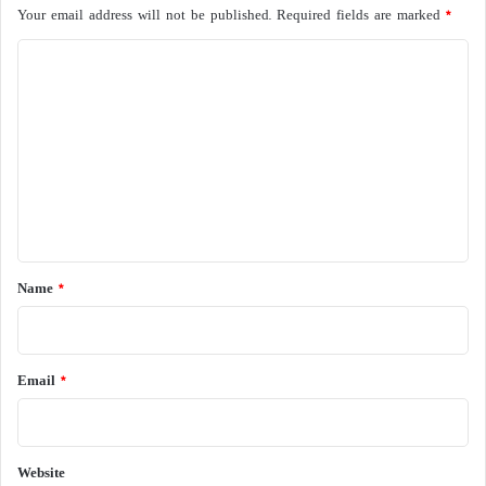
Your email address will not be published.
Required fields are marked
*
C
o
m
m
e
n
t
*
Name
*
Email
*
Website