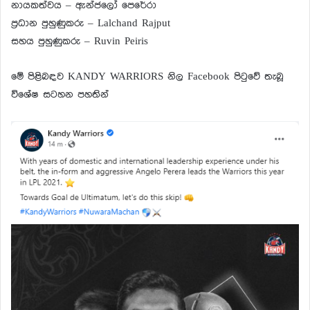
නායකත්වය – ඇන්ජලෝ පෙරේරා
ප්‍රධාන පුහුණුකරු – Lalchand Rajput
සහය පුහුණුකරු – Ruvin Peiris
මේ පිළිබඳව KANDY WARRIORS නිල Facebook පිටුවේ තැබූ
විශේෂ සටහන පහතින්