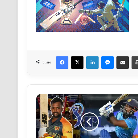
Facebook
X
LinkedIn
Messenger
Share via Email
Share