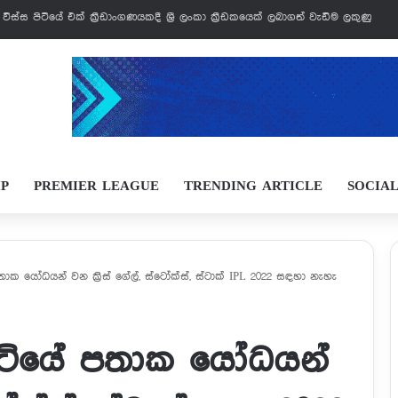
් වෙන්නයි යන්නේ
IP
PREMIER LEAGUE
TRENDING ARTICLE
SOCIA
ේ පතාක යෝධයන් වන ක්‍රිස් ගේල්, ස්ටෝක්ස්, ස්ටාක් IPL 2022 සඳහා නැහැ
ට් පිටියේ පතාක යෝධයන්