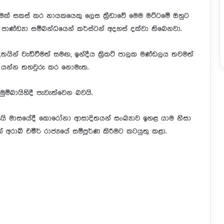
ක් සකස් කර නායකයෙකු ලෙස ක්‍රීඩාවේ මෙම මට්ටමේ ඔහුට
පාණ්ඩ්‍යා සම්බන්ධයෙන් කර්ස්ටන් අදහස් දක්වා තිබෙනවා.
යින් වැඩිවීමත් සමඟ, ඉන්දීය ක්‍රිකට් පාලක මණ්ඩලය තවමත්
 යන්න තහවුරු කර නොමැත.
්බායිහිදී පැවැත්වෙන බවයි.
1 මැයි මාසයේදී කොරෝනා ආසාදිතයන් සංඛ්‍යාව ඉහළ යාම නිසා
අරාබි එමීර් රාජ්‍යයේ සම්පූර්ණ කිරීමට කටයුතු කළා.