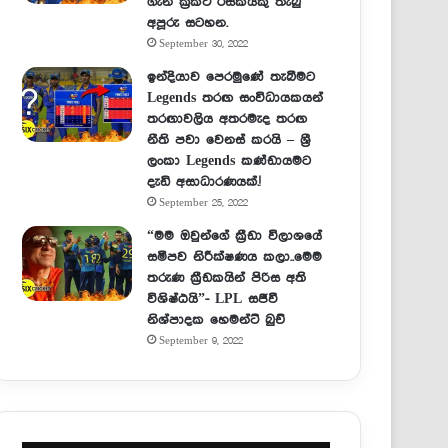
ගැන ක්‍රිකට් රසිකයකු තැබු
අපූරු සටහන.
September 30, 2022
ඉන්දියාව පෙරමුණේ තැබීමට
Legends තරඟ සංවිධායකයන්
තරඟාවලිය අතරමැද තරඟ
නීති පවා වෙනස් කරයි – ශ්‍රී
ලංකා Legends කණ්ඩායමට
දැඩි අසාධාරණයක්.!
September 25, 2022
“මම ඔවුන්ගේ ක්‍රීඩා විලාශයේ
සමීපව නිරීක්ෂණය කලා..මෙම
තරුණ ක්‍රීඩකයින් පිරිස අති
විශිෂ්ඨයි”- LPL සජීවී
නිශ්පාදක හෙමන්ට් බුච්
September 9, 2022