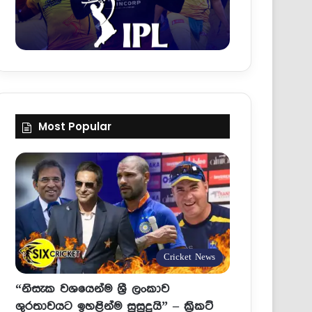
Most Popular
Cricket News
“නිසැක වශයෙන්ම ශ්‍රී ලංකාව
ශුරතාවයට ඉහළින්ම සුසුදුයි” – ක්‍රිකට්