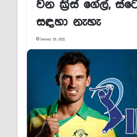
වන ක්‍රිස් ගේල්, ස්
සඳහා නැහැ
January 23, 2022