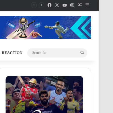
Facebook
X
YouTube
Instagram
Random Article
Sidebar
L REACTION
Search
for