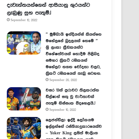
දැවැන්තයන්ගෙන් ආසියානු ශුරයන්ට
ලැබුණු සුභ පැතුම්.!
September 12, 2022
” මුම්බායි ඉන්දියන්ස් කියන්නෙ
මහේලගේ බූදලයක් නෙමේ ”
ශ්‍රි ලංකා ක්‍රීඩකයන්ට
විශේෂත්වයක් නොදීම පිළිබද
සමහර ක්‍රිකට් රසිකයන්
මහේලට නගන චෝදනා වලට,
ක්‍රිකට් රසිකයෙක් තැබු සටහන.
September 20, 2022
වසර 13ක් පුරාවට තිලකරත්න
ඩිල්ෂාන් සතු වූ වාර්තාවක්
පැතුම් නිස්සංක බිදහෙළයි..!
September 10, 2022
ලෙජන්ඩ්ලා ඉද්දී ලෝකයම
ඉල්ලන්නේ රස්තියාදුකාරයෙක්ව
– Yoker King ලසිත් මාලිංග