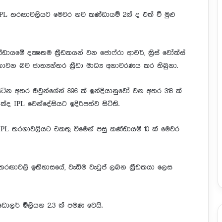
 IPL තරඟාවලියට මෙවර නව කණ්ඩායම් 2ක් ද එක් වී මුළු
යමේ දක්‍ෂතම ක්‍රීඩකයන් වන ජොෆ්රා ආචර්, ක්‍රිස් වෝක්ස්
වන බව ජාත්‍යන්තර ක්‍රීඩා මාධ්‍ය අනාවරණය කර තිබුනා.
 සිටින අතර ඔවුන්ගේන් 896 ක් ඉන්දියානුවෝ වන අතර 318 ක්
ෙක්ද IPL වෙන්දේසියට ඉදිරිපත්ව සිටිති.
PL තරගාවලියට එකතු වීමෙන් පසු කණ්ඩායම් 10 ක් මෙවර
 තරඟාවලි ඉතිහාසයේ, වැඩිම වැටුප් ලබන ක්‍රීඩකයා ලෙස
 ඩොලර් මිලියන 2.3 ක් පමණ වෙයි.