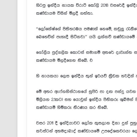
හිටපු ඉන්දීය නායක විරාට් කෝලි 2018 වසරේදී ඉන්
කණ්ඩායම විසින් මිලදී ගත්තා.
“ලෝකේෂ්ගේ පිතිහරඹය පමණක් නෙමේ, කඩුලු රැකී
බෙහෙවින් පැහැදී සිටිනවා” යයි ලක්නව් කණ්ඩායමේ 
ගෝලීය පුද්ගලික කොටස් සමාගම් අතරේ දැවැන්ත සමාග
කණ්ඩායම මිලදීගෙන තිබේ. එ
හි නායකයා ලෙස ඉන්දීය තුන් ඉරියව් ක්‍රීඩක හර්දික
මේ අතර ඇෆ්ගනිස්ථානයේ සුපිරි පා දඟ පන්දු යවන ක්
මිලියන 2.1කට) සහ යොවුන් ඉන්දීය පිතිකරු ශුබ්මන් 
කණ්ඩායම් හිමිකරු තීරණය කර තිබේ.
වසර 2011 දී ඉන්දියාවට ලෝක කුසලාන දිනා දුන් පුහු
කර්ස්ටන් අහමදාබාද් කණ්ඩායමේ උපදේශකවරයා ලෙ