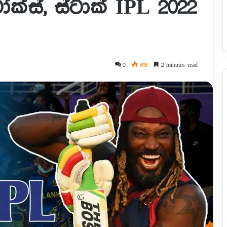
ටෝක්ස්, ස්ටාක් IPL 2022
0
618
2 minutes read