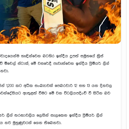
් අවිවාදයෙන්ම හැඳින්වෙන බටහිර ඉන්දීය දූපත් සමූහයේ ක්‍රිස්
මිචෙල් ස්ටාක්, මේ වසරේදී පැවැත්වෙන ඉන්දීය ප්‍රිමියර් ලීග්
ෙනවා.
කයින් 1,200 කට අධික සංඛ්‍යාවක් පෙබරවාරි 12 සහ 13 යන දිනවල
වෙන්දේසියට ඇතුළත් වීමට මේ වන විටලියපදිංචි වී සිටින බව
ර් ලීග් තරඟාවලිය ලෙසින් සැලකෙන ඉන්දීය ප්‍රිමියර් ලීග්
ය නව මුහුණුවරක් ගෙන තිබෙනවා.