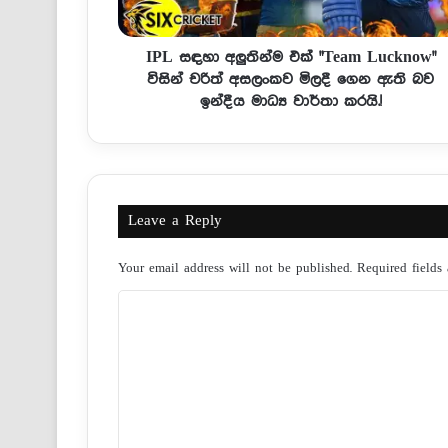
IPL සඳහා අලුතින්ම එක් "Team Lucknow"
විසින් චරිත් අසලංකව මිලදී ගෙන ඇති බව
ඉන්දීය මාධ්‍ය වාර්තා කරයි.!
Leave a Reply
Your email address will not be published.
Required fields
C
o
m
m
e