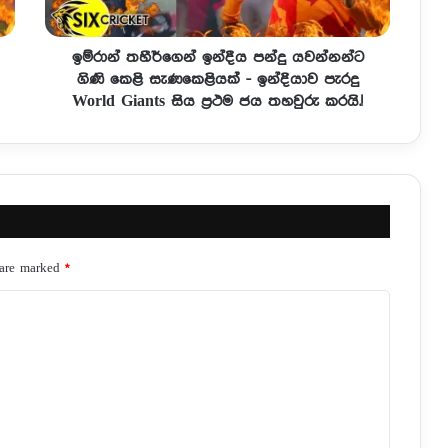
ඉම්රාන් තහීර්ගෙන් ඉන්දීය පන්දු යවන්නන්ට
ගිණි කෙළි සැණකෙළියක් - ඉන්දියාව පැරදු
World Giants සිය ප්‍රථම ජය තහවුරු කරයි.!
 are marked
*