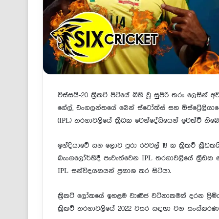
විස්සයි-20 ක්‍රිකට් පිටියේ බිහි වූ සුපිරි තරු ලෙසින
ගේල්, එංගලන්තයේ බෙන් ස්ටෝක්ස් සහ ඕස්ට්‍රේලියාවේ 
(IPL) තරගාවලියේ ක්‍රීඩක වෙන්දේසියෙන් ඉවත්වී තිබ
ඉන්දියාවේ සහ ලොව පුරා රටවල් 18 ක ක්‍රිකට් ක්‍රීඩ
බැංගලෝර්හිදී පැවැත්වෙන IPL තරගාවලියේ ක්‍රීඩක 
IPL සන්විදයකයන් ප්‍රකාශ කර සිටියා.
ක්‍රිකට් ලෝකයේ ඉහළම වාණිජ වටිනාකමක් දරන ප්‍රිමිය
ක්‍රිකට් තරගාවලියේ 2022 වසර සඳහා වන සංස්කරණ