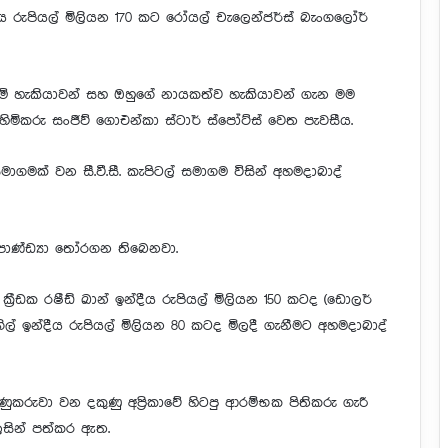
දීය රුපියල් මිලියන 170 කට රෝයල් චැලෙන්ජර්ස් බැංගලෝර්
මේ හැකියාවන් සහ ඔහුගේ නායකත්ව හැකියාවන් ගැන මම
හිමිකරු සංජීව් ගොඑන්කා ස්ටාර් ස්පෝට්ස් වෙත පැවසීය.
මක් වන සී.වී.සී. කැපිටල් සමාගම විසින් අහමදාබාද්
් පාණ්ඩ්‍යා තෝරගන තිබෙනවා.
‍රීඩක රෂීඩ් ඛාන් ඉන්දීය රුපියල් මිලියන 150 කටද (ඩොලර්
ගිල් ඉන්දීය රුපියල් මිලියන 80 කටද මිලදී ගැනීමට අහමදාබාද්
ණුකරුවා වන දකුණු අප්‍රිකාවේ හිටපු ආරම්භක පිතිකරු ගැරී
සින් පත්කර ඇත.