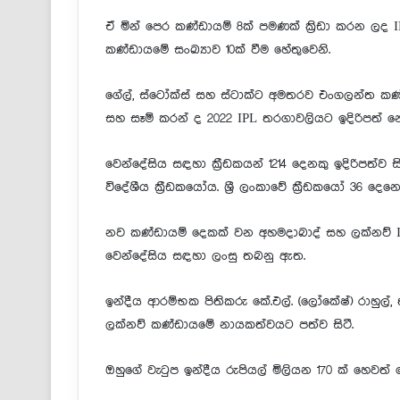
ඒ මින් පෙර කණ්ඩායම් 8ක් පමණක් ක්‍රිඩා කරන ලද
කණ්ඩායමේ සංඛ්‍යාව 10ක් වීම හේතුවෙනි.
ගේල්, ස්ටෝක්ස් සහ ස්ටාක්ට අමතරව එංගලන්ත කණ්ඩා
සහ සෑම් කරන් ද 2022 IPL තරගාවලියට ඉදිරිපත් නො
වෙන්දේසිය සඳහා ක්‍රීඩකයන් 1214 දෙනකු ඉදිරිපත්ව
විදේශීය ක්‍රීඩකයෝය. ශ්‍රී ලංකාවේ ක්‍රීඩකයෝ 36 දෙන
නව කණ්ඩායම් දෙකක් වන අහමදාබාද් සහ ලක්නව් I
වෙන්දේසිය සඳහා ලංසු තබනු ඇත.
ඉන්දීය ආරම්භක පිතිකරු කේ.එල්. (ලෝකේෂ්) රාහුල්,
ලක්නව් කණ්ඩායමේ නායකත්වයට පත්ව සිටී.
ඔහුගේ වැටුප ඉන්දීය රුපියල් මිලියන 170 ක් හෙවත්