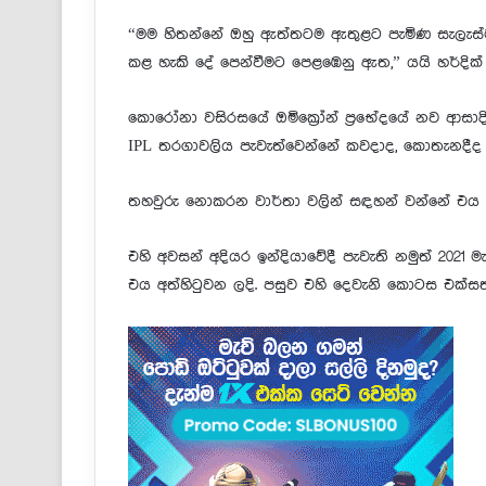
“මම හිතන්නේ ඔහු ඇත්තටම ඇතුළට පැමිණ සැලැස්ම
කළ හැකි දේ පෙන්වීමට පෙළඹෙනු ඇත,” යයි හර්දික් 
කොරෝනා වසිරසයේ ඔමික්‍රෝන් ප්‍රභේදයේ නව ආසාදිත
IPL තරගාවලිය පැවැත්වෙන්නේ කවදාද, කොතැනදීද
තහවුරු නොකරන වාර්තා වලින් සඳහන් වන්නේ එය මුම
එහි අවසන් අදියර ඉන්දියාවේදී පැවැති නමුත් 202
එය අත්හිටුවන ලදි. පසුව එහි දෙවැනි කොටස එක්සත් 