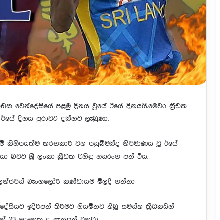
‍රීඩක වෙන්දේසියේ පළමු දිනය වූයේ ඊයේ දිනයයි.මෙවර ක්‍රීඩක
ම ඊයේ දිනය පුරාවට දක්නට ලැබුණා.
යම් කිහිපයක්ම තරඟකාරී වන පසුබිමක්ද නිර්මාණය වූ ඊයේ
යා බවට ශ්‍රී ලංකා ක්‍රීඩක වනිඳු හසරංග පත් විය.
ලෙන්ජර්ස් බැංගලෝර් කණ්ඩායම මිලදී ගත්තා
සියට ඉදිරිපත් කිරීමට නියමිතව තිබූ සමස්ත ක්‍රීඩකයින්
කයින් 23 දෙනෙකු ද ඇතුළත් වනවා.