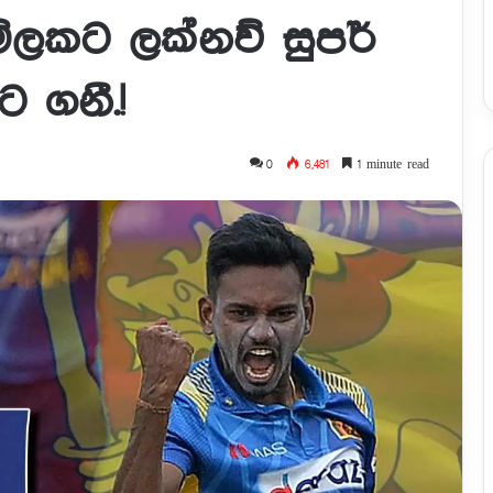
ලකට ලක්නව් සුපර්
ට ගනී.!
0
6,481
1 minute read