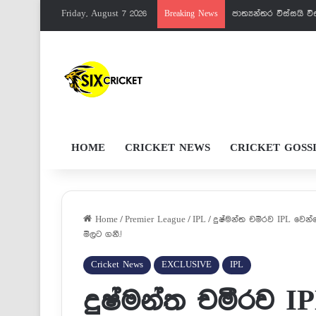
Friday, August 7 2026
පැතුම්ට මරු වැඩක් 
Breaking News
HOME
CRICKET NEWS
CRICKET GOSS
Home
/
Premier League
/
IPL
/
දුෂ්මන්ත චමීරව IPL වෙන
මිලට ගනී.!
Cricket News
EXCLUSIVE
IPL
දුෂ්මන්ත චමීරව I