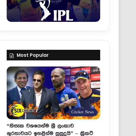
Most Popular
Cricket News
“නිසැක වශයෙන්ම ශ්‍රී ලංකාව
ශුරතාවයට ඉහළින්ම සුසුදුයි” – ක්‍රිකට්