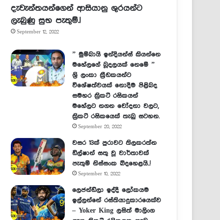
දැවැන්තයන්ගෙන් ආසියානු ශුරයන්ට
ලැබුණු සුභ පැතුම්.!
September 12, 2022
” මුම්බායි ඉන්දියන්ස් කියන්නෙ
මහේලගේ බූදලයක් නෙමේ ”
ශ්‍රි ලංකා ක්‍රීඩකයන්ට
විශේෂත්වයක් නොදීම පිළිබද
සමහර ක්‍රිකට් රසිකයන්
මහේලට නගන චෝදනා වලට,
ක්‍රිකට් රසිකයෙක් තැබු සටහන.
September 20, 2022
වසර 13ක් පුරාවට තිලකරත්න
ඩිල්ෂාන් සතු වූ වාර්තාවක්
පැතුම් නිස්සංක බිදහෙළයි..!
September 10, 2022
ලෙජන්ඩ්ලා ඉද්දී ලෝකයම
ඉල්ලන්නේ රස්තියාදුකාරයෙක්ව
– Yoker King ලසිත් මාලිංග