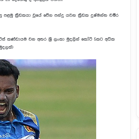
ු පළමු ක්‍රීඩකයා වූයේ වේග පන්දු යවන ක්‍රීඩක දුෂ්මන්ත චමීර
ට්ස් කණ්ඩායම වන අතර ශ්‍රී ලංකා මුදලින් කෝටි 5කට අධික
ුදලක්)