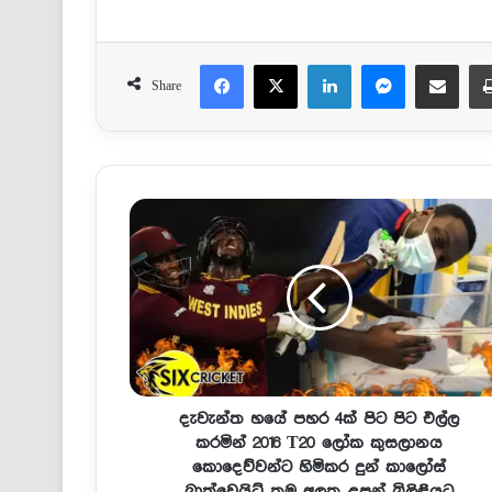
Facebook
X
LinkedIn
Messenger
Share via Email
Share
දැවැන්ත හයේ පහර 4ක් පිට පිට එල්ල
කරමින් 2016 T20 ලෝක කුසලානය
කොදෙව්වන්ට හිමිකර දුන් කාලෝස්
බ්‍රාත්වෙයිට් තම අලුත උපන් බිලිඳියට