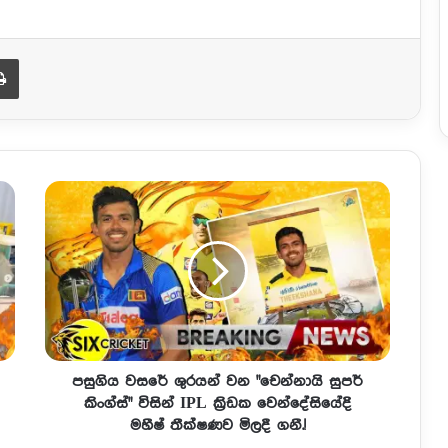
Print
පසුගිය වසරේ ශුරයන් වන "චෙන්නායි සුපර්
කිංග්ස්" විසින් IPL ක්‍රිඩක වෙන්දේසියේදි
මහීෂ් තීක්ෂණව මිලදී ගනී.!