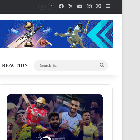
Facebook
X
YouTube
Instagram
Random Article
Sidebar
L REACTION
Search
for