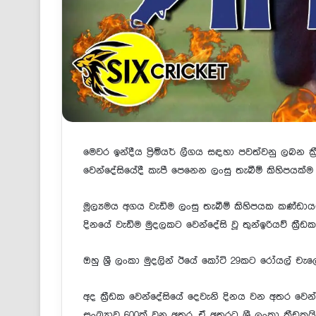
මෙවර ඉන්දීය ප්‍රිමියර් ලීගය සඳහා පවත්වනු ලබන ක්
වෙන්දේසියේදී කැපී පෙනෙන ලංසු තැබීම් කිහිපයක්
මූල්‍යමය අගය වැඩිම ලංසු තැබීම් කිහිපයක කණ්ඩා
දිනයේ වැඩිම මුදලකට වෙන්දේසි වූ තුන්ඉරියව් ක්‍රීඩක
ඔහු ශ්‍රී ලංකා මුදලින් ඊයේ කෝටි 29කට රෝයල් චැ
අද ක්‍රීඩක වෙන්දේසියේ දෙවැනි දිනය වන අතර වෙන්දේ
සංඛ්‍යාව 600ක් වන අතර, ඒ අතරට ශ්‍රී ලංකා ක්‍රීඩ