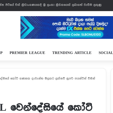
වෙන්නයි යන්නේ
IP
PREMIER LEAGUE
TRENDING ARTICLE
SOCIA
්දේසියේ කෝටි ගණනක දැවැන්ත මිලකට ලක්නව් සුපර් ජයන්ට්ස් විසින්
PL වෙන්දේසියේ කෝටි