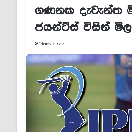
ගණනක දැවැන්ත මි
ජයන්ට්ස් විසින් මිල
February 13, 2022