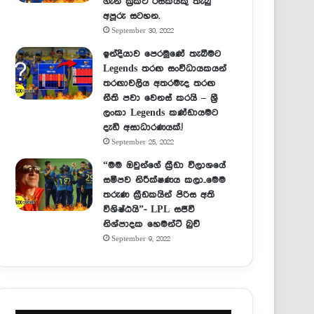
ගැන ක්‍රිකට් රසිකයකු තැබු
අපූරු සටහන.
September 30, 2022
ඉන්දියාව පෙරමුණේ තැබීමට
Legends තරඟ සංවිධායකයන්
තරඟාවලිය අතරමැද තරඟ
නීති පවා වෙනස් කරයි – ශ්‍රී
ලංකා Legends කණ්ඩායමට
දැඩි අසාධාරණයක්.!
September 25, 2022
“මම ඔවුන්ගේ ක්‍රීඩා විලාශයේ
සමීපව නිරීක්ෂණය කලා..මෙම
තරුණ ක්‍රීඩකයින් පිරිස අති
විශිෂ්ඨයි”- LPL සජීවී
නිශ්පාදක හෙමන්ට් බුච්
September 9, 2022