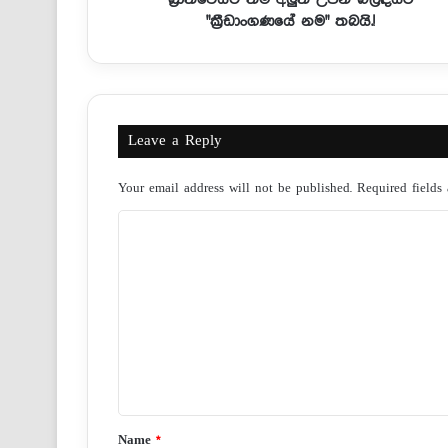
"ක්‍රීඩාංගණයේ නම" තබයි.!
Leave a Reply
Your email address will not be published.
Required fields
C
o
m
m
e
n
t
*
Name
*