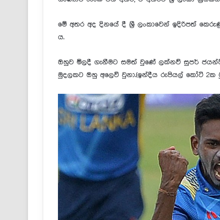
මේ අතර අද දිනයේ දී ශ්‍රී ලංකාවෙන් ඉදිරිපත් කෙරුණ
ය.
ඔහුව මිලදී ගැනීමට සමත් වුණේ ලක්නව් සුපර් ජයන්
මුදලකට ඔහු අලෙවි වුනා.(ඉන්දීය රුපියල් කෝටි 2ක ම