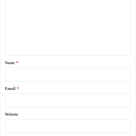
o
m
m
e
n
t
*
Name
*
Email
*
Website