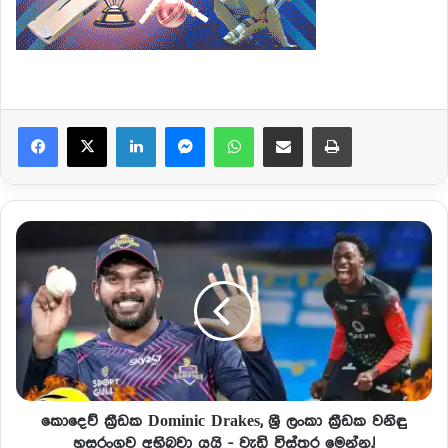
Facebook
X
LinkedIn
Messenger
WhatsApp
Share via Email
Print
කොදෙව් ක්‍රීඩක Dominic Drakes, ශ්‍රී ලංකා ක්‍රීඩක වනිඳු
හසරංගව අභිබවා යයි - වැඩි විස්තර මෙන්න.!