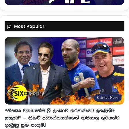
Most Popular
Cricket News
“නිසැක වශයෙන්ම ශ්‍රී ලංකාව ශුරතාවයට ඉහළින්ම
සුසුදුයි” – ක්‍රිකට් දැවැන්තයන්ගෙන් ආසියානු ශුරයන්ට
ලැබුණු සුභ පැතුම්.!