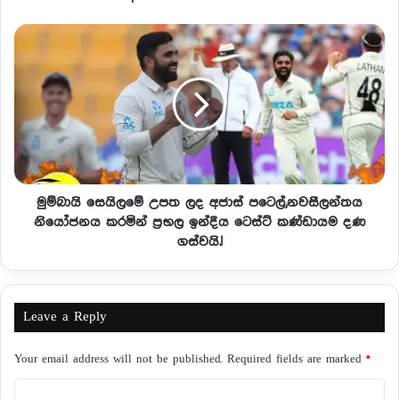
මුම්බායි සෙයිලමේ උපත ලද අජාස් පටෙල්,නවසීලන්තය
නියෝජනය කරමින් ප්‍රභල ඉන්දීය ටෙස්ට් කණ්ඩායම දණ
ගස්වයි.!
Leave a Reply
Your email address will not be published.
Required fields are marked
*
C