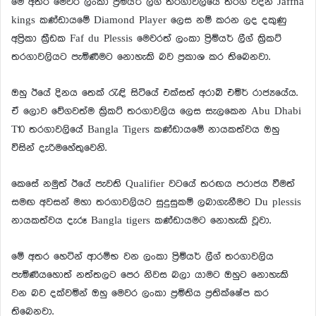
මේ අතර මෙවර ලංකා ප්‍රිමියර් ලීග් තරගාවලියේ තරග වදින Jaffna
kings කණ්ඩායමේ Diamond Player ලෙස නම් කරන ලද දකුණු
අප්‍රිකා ක්‍රීඩක Faf du Plessis මෙවරත් ලංකා ප්‍රිමියර් ලීග් ක්‍රිකට්
තරගාවලියට පැමිණීමට නොහැකි බව ප්‍රකාශ කර තිබෙනවා.
ඔහු ඊයේ දිනය තෙක් රැඳි සිටියේ එක්සත් අරාබි එමිර් රාජ්‍යයේය.
ඒ ලොව වේගවත්ම ක්‍රිකට් තරගාවලිය ලෙස සැලකෙන Abu Dhabi
T10 තරගාවලියේ Bangla Tigers කණ්ඩායමේ නායකත්වය ඔහු
විසින් දැරිමහේතුවෙනි.
කෙසේ නමුත් ඊයේ පැවති Qualifier වටයේ තරඟය පරාජය වීමත්
සමඟ අවසන් මහා තරගාවලියට සුදුසුකම් ලබාගැනීමට Du plessis
නායකත්වය දැරූ Bangla tigers කණ්ඩායමට නොහැකි වූවා.
මේ අතර හෙටින් ආරම්භ වන ලංකා ප්‍රිමියර් ලීග් තරගාවලිය
පැමිණියහොත් නත්තලට පෙර නිවස බලා යාමට ඔහුට නොහැකි
වන බව දක්වමින් ඔහු මෙවර ලංකා ප්‍රමිතිය ප්‍රතික්ෂේප කර
තිබෙනවා.