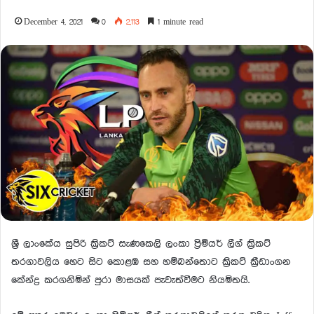
December 4, 2021
0
2,113
1 minute read
ශ්‍රී ලාංකේය සුපිරි ක්‍රිකට් සැණකෙලි ලංකා ප්‍රිමියර් ලීග් ක්‍රිකට්
තරගාවලිය හෙට සිට කොළඹ සහ හම්බන්තොට ක්‍රිකට් ක්‍රීඩාංගන
කේන්ද්‍ර කරගනිමින් පුරා මාසයක් පැවැත්වීමට නියමිතයි.