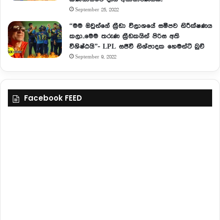
September 25, 2022
“මම ඔවුන්ගේ ක්‍රීඩා විලාශයේ සමීපව නිරීක්ෂණය
කලා..මෙම තරුණ ක්‍රීඩකයින් පිරිස අති
විශිෂ්ඨයි”- LPL සජීවී නිශ්පාදක හෙමන්ට් බුච්
September 9, 2022
Facebook FEED