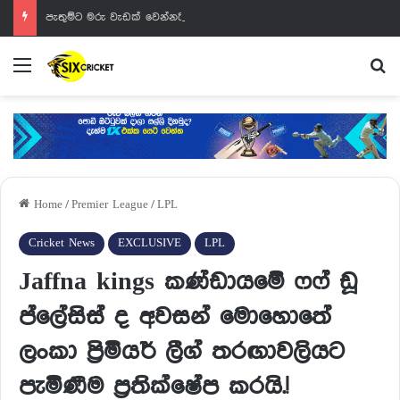
පැතුම්ට මරු වැඩක් වෙන්නයි යන්නේ
Menu
Se
Home
/
Premier League
/
LPL
Cricket News
EXCLUSIVE
LPL
Jaffna kings කණ්ඩායමේ ෆෆ් ඩූ
ප්ලේසිස් ද අවසන් මොහොතේ
ලංකා ප්‍රිමියර් ලීග් තරඟාවලියට
පැමිණීම ප්‍රතික්ෂේප කරයි.!