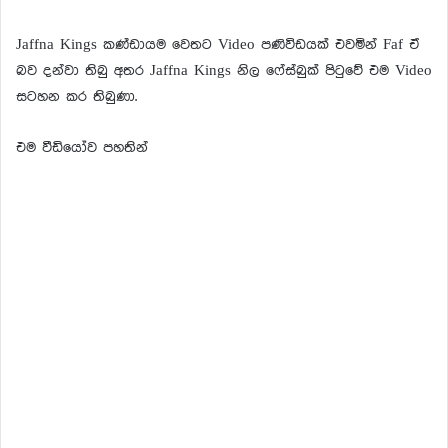
Jaffna Kings කණ්ඩායම වෙතට Video පණිවිඩයක් එවමින් Faf ඒ
බව දන්වා තිබු අතර Jaffna Kings නිල ෆේස්බුක් පිටුවේ එම Video
සටහන කර තිබුණා.
එම වීඩියෝව පහතින්