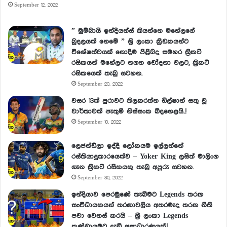
September 12, 2022
” මුම්බායි ඉන්දියන්ස් කියන්නෙ මහේලගේ
බූදලයක් නෙමේ ” ශ්‍රි ලංකා ක්‍රීඩකයන්ට
විශේෂත්වයක් නොදීම පිළිබද සමහර ක්‍රිකට්
රසිකයන් මහේලට නගන චෝදනා වලට, ක්‍රිකට්
රසිකයෙක් තැබු සටහන.
September 20, 2022
වසර 13ක් පුරාවට තිලකරත්න ඩිල්ෂාන් සතු වූ
වාර්තාවක් පැතුම් නිස්සංක බිදහෙළයි..!
September 10, 2022
ලෙජන්ඩ්ලා ඉද්දී ලෝකයම ඉල්ලන්නේ
රස්තියාදුකාරයෙක්ව – Yoker King ලසිත් මාලිංග
ගැන ක්‍රිකට් රසිකයකු තැබු අපූරු සටහන.
September 30, 2022
ඉන්දියාව පෙරමුණේ තැබීමට Legends තරඟ
සංවිධායකයන් තරඟාවලිය අතරමැද තරඟ නීති
පවා වෙනස් කරයි – ශ්‍රී ලංකා Legends
කණ්ඩායමට දැඩි අසාධාරණයක්.!