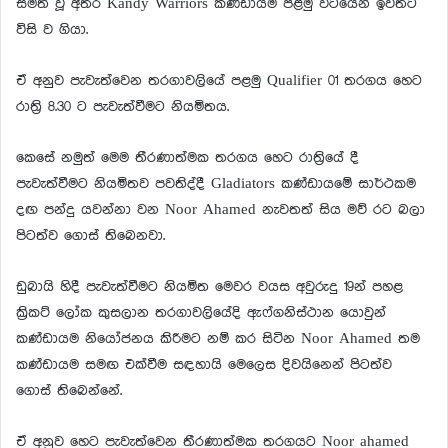
සමත් වූ අතර Kandy Warriors කණ්ඩායම පළමු වටයෙන් ඉවතට
විසි ව ගියා.
ඒ අනුව පැවැත්වෙන තරගාවලියේ පළමු Qualifier 01 තරගය හෙට
රාත්‍රි 8.30 ට පැවැත්වීමට නියමිතය.
කෙසේ නමුත් මෙම තීරණාත්මක තරගය හෙට රාත්‍රියේ දී
පැවැත්වීමට නියමිතව පවතිද්දී Gladiators කණ්ඩායමේ සාර්ථකම
දඟ පන්දු යවන්නා වන Noor Ahamed නැවතත් සිය මව් රට බලා
පිටත්ව ගොස් තිබෙනවා.
ඩුබායි හිදී පැවැත්වීමට නියමිත මෙවර වයස අවුරුදු 19න් පහළ
ක්‍රිකට් ලෝක කුසලාන තරගාවලියේදි ඇෆ්ගනිස්ථාන යොවුන්
කණ්ඩායම නියෝජනය කිරීමට නම් කර සිටින Noor Ahamed තම
කණ්ඩායම සමඟ එක්වීම සඳහායි මෙලෙස දිවයිනෙන් පිටත්ව
ගොස් තිබෙන්නේ.
ඒ අනුව හෙට පැවැත්වෙන තීරණාත්මක තරගයට Noor ahamed