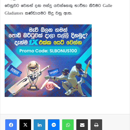
වෙනුවට වෙනත් දඟ පන්දු යවන්නෙකු භාවිතා කිරීමට Galle
Gladiators කණ්ඩායමට සිදු වනු ඇත.
Facebook
X
LinkedIn
Messenger
WhatsApp
Share via Email
Print