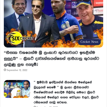
Cricket News
“නිසැක වශයෙන්ම ශ්‍රී ලංකාව ශුරතාවයට ඉහළින්ම
සුසුදුයි” – ක්‍රිකට් දැවැන්තයන්ගෙන් ආසියානු ශුරයන්ට
ලැබුණු සුභ පැතුම්.!
September 12, 2022
” මුම්බායි ඉන්දියන්ස් කියන්නෙ මහේලගේ
බූදලයක් නෙමේ ” ශ්‍රි ලංකා ක්‍රීඩකයන්ට
විශේෂත්වයක් නොදීම පිළිබද සමහර ක්‍රිකට්
රසිකයන් මහේලට නගන චෝදනා වලට, ක්‍රිකට්
රසිකයෙක් තැබු සටහන.