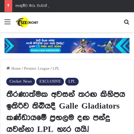
පැතුම්ට මරු වැඩක් වෙන්නයි යන්නේ
Menu
Se
Home
/
Premier League
/
LPL
Cricket News
EXCLUSIVE
LPL
තීරණාත්මක අවසන් තරඟ කිහිපය
ඉතිරිව තිබියදී Galle Gladiators
කණ්ඩායමේ ප්‍රභලම දඟ පන්දු
යවන්නා LPL හැර යයි.!