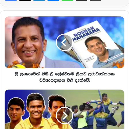
ශ්‍රී ලංකාවෙන් බිහි වූ ශ්‍රේෂ්ටතම ක්‍රිකට් පුරාවෘත්තයක
චරිතාපදානය එළි දැක්වේ.!