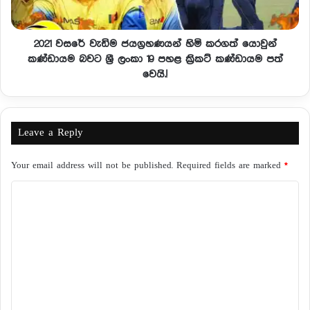
2021 වසරේ වැඩිම ජයග්‍රහණයන් හිමි කරගත් යොවුන්
කණ්ඩායම බවට ශ්‍රී ලංකා 19 පහළ ක්‍රිකට් කණ්ඩායම පත්
වෙයි.!
Leave a Reply
Your email address will not be published.
Required fields are marked
*
C
o
m
m
e
n