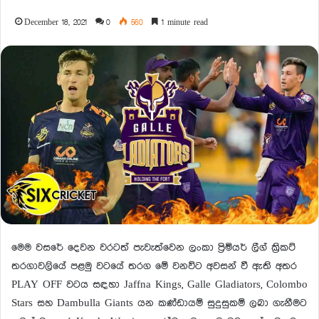
December 18, 2021
0
560
1 minute read
මෙම වසරේ දෙවන වරටත් පැවැත්වෙන ලංකා ප්‍රිමියර් ලීග් ක්‍රිකට්
තරගාවලියේ පළමු වටයේ තරග මේ වනවිට අවසන් වී ඇති අතර
PLAY OFF වටය සඳහා Jaffna Kings, Galle Gladiators, Colombo
Stars සහ Dambulla Giants යන කණ්ඩායම් සුදුසුකම් ලබා ගැනීමට