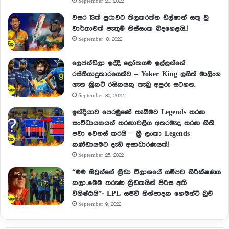
September 20, 2022
වසර 13ක් පුරාවට තිලකරත්න ඩිල්ෂාන් සතු වූ
වාර්තාවක් පැතුම් නිස්සංක බිදහෙළයි..!
September 10, 2022
ලෙජන්ඩ්ලා ඉද්දී ලෝකයම ඉල්ලන්නේ
රස්තියාදුකාරයෙක්ව – Yoker King ලසිත් මාලිංග
ගැන ක්‍රිකට් රසිකයකු තැබු අපූරු සටහන.
September 30, 2022
ඉන්දියාව පෙරමුණේ තැබීමට Legends තරඟ
සංවිධායකයන් තරඟාවලිය අතරමැද තරඟ නීති
පවා වෙනස් කරයි – ශ්‍රී ලංකා Legends
කණ්ඩායමට දැඩි අසාධාරණයක්.!
September 25, 2022
“මම ඔවුන්ගේ ක්‍රීඩා විලාශයේ සමීපව නිරීක්ෂණය
කලා..මෙම තරුණ ක්‍රීඩකයින් පිරිස අති
විශිෂ්ඨයි”- LPL සජීවී නිශ්පාදක හෙමන්ට් බුච්
September 9, 2022