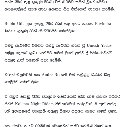
පන්දු 38ක් තුළ ලකුණු 50ක් රැස් කිරීමට සමත් වූයේ මෙවර
තරගාවලියේ ප්‍රථම අර්ධ ශතකය සිය පිත්තෙන් වාර්තා කරමිනි.
Robin Uthappa ලකුණු 28ක් රැස් කළ අතර නායක Ravindra
Jadeja ලකුණු 36ක් රැස්කිරීමට සමත්වුණා.
පන්දු යැවීමේදී විශිෂ්ට පන්දු යැවීමක නිරත වූ Umesh Yadav
කඩුලු දෙකක් ලබා ගැනීමට සමත් වුනේ ප්‍රතිවාදී පිතිකරුවන්ට
ලකුණු 20ක් පමණක් ලබා දෙමිනි.
වරුන් චක්‍රවර්ති සහ Andre Russell එක් කඩුල්ල බැගින් බිඳ
හෙළීමට සමත් වුණා.
ඒ අනුව ලකුණු 132ක ජයග්‍රාහි ඉලක්කයක් හඹා යාම සඳහා පිටියට
පිවිසි Kolkata Night Riders පිතිකරුවන් පන්දුවාර 18 කුත් පන්දු
3ක් අවසානයේ ජයග්‍රාහි ලකුණු සීමාව පසුකර යෑමට සමත් වුණා.
කොල්කටා නයිට් රයිඩර්ස් වෙනුවෙන් සුපිරි ඉනිමක් දියත් කළ