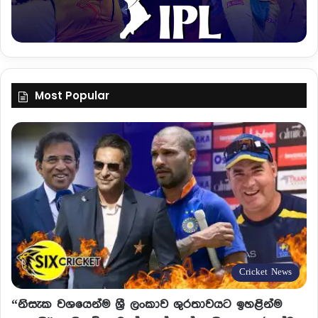
Most Popular
Cricket News
“නිසැක වශයෙන්ම ශ්‍රී ලංකාව ශුරතාවයට ඉහළින්ම