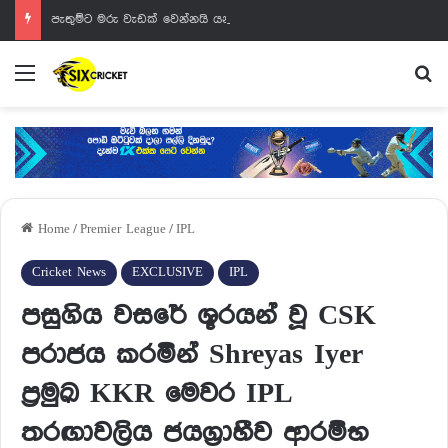
පැතුම්ට මරු වැඩක් වෙන්නයි යන්නේ
Menu
Se
Home
/
Premier League
/
IPL
Cricket News
EXCLUSIVE
IPL
පසුගිය වසරේ ශූරයන් වූ CSK
පරාජය කරමින් Shreyas Iyer
ප්‍රමුඛ KKR මෙවර IPL
තරඟාවලිය ජයග්‍රාහීව ආරම්භ