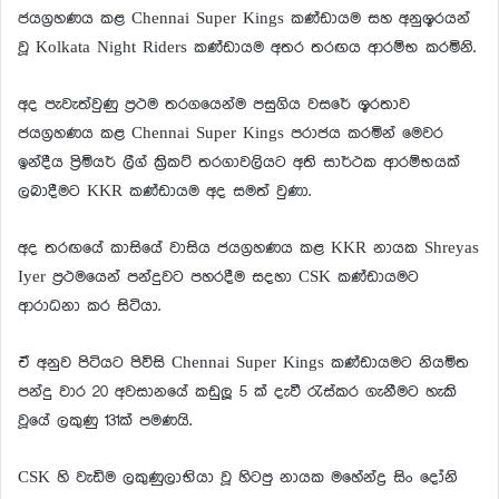
ජයග්‍රහණය කළ Chennai Super Kings කණ්ඩායම සහ අනුශූරයන්
වූ Kolkata Night Riders කණ්ඩායම අතර තරඟය ආරම්භ කරමිනි.
අද පැවැත්වුණු ප්‍රථම තරගයෙන්ම පසුගිය වසරේ ශූරතාව
ජයග්‍රහණය කළ Chennai Super Kings පරාජය කරමින් මෙවර
ඉන්දීය ප්‍රිමියර් ලීග් ක්‍රිකට් තරගාවලියට අති සාර්ථක ආරම්භයක්
ලබාදීමට KKR කණ්ඩායම අද සමත් වුණා.
අද තරඟයේ කාසියේ වාසිය ජයග්‍රහණය කළ KKR නායක Shreyas
Iyer ප්‍රථමයෙන් පන්දුවට පහරදීම සදහා CSK කණ්ඩායමට
ආරාධනා කර සිටියා.
ඒ අනුව පිටියට පිවිසි Chennai Super Kings කණ්ඩායමට නියමිත
පන්දු වාර 20 අවසානයේ කඩුලූ 5 ක් දැවී රැස්කර ගැනීමට හැකි
වූයේ ලකුණු 131ක් පමණයි.
CSK හි වැඩිම ලකුණුලාභියා වූ හිටපු නායක මහේන්ද්‍ර සිං දෝනි