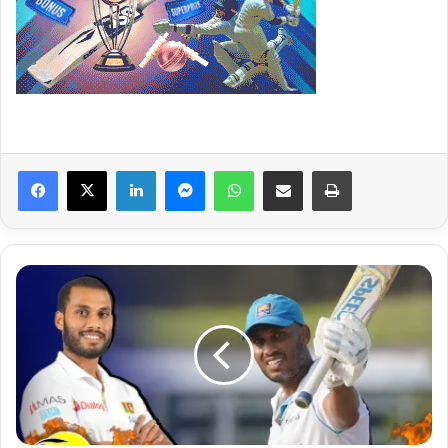
Facebook
X
LinkedIn
Messenger
WhatsApp
Share via Email
Print