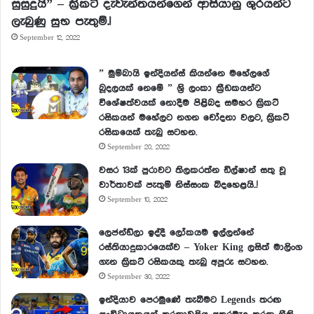
සුසුදුයි” – ක්‍රිකට් දැවැන්තයන්ගෙන් ආසියානු ශුරයන්ට
ලැබුණු සුභ පැතුම්.!
September 12, 2022
” මුම්බායි ඉන්දියන්ස් කියන්නෙ මහේලගේ
බූදලයක් නෙමේ ” ශ්‍රි ලංකා ක්‍රීඩකයන්ට
විශේෂත්වයක් නොදීම පිළිබද සමහර ක්‍රිකට්
රසිකයන් මහේලට නගන චෝදනා වලට, ක්‍රිකට්
රසිකයෙක් තැබු සටහන.
September 20, 2022
වසර 13ක් පුරාවට තිලකරත්න ඩිල්ෂාන් සතු වූ
වාර්තාවක් පැතුම් නිස්සංක බිදහෙළයි..!
September 10, 2022
ලෙජන්ඩ්ලා ඉද්දී ලෝකයම ඉල්ලන්නේ
රස්තියාදුකාරයෙක්ව – Yoker King ලසිත් මාලිංග
ගැන ක්‍රිකට් රසිකයකු තැබු අපූරු සටහන.
September 30, 2022
ඉන්දියාව පෙරමුණේ තැබීමට Legends තරඟ