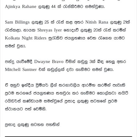
Ajinkya Rahane ලකුණු 44 ක් රැස්කිරීමට සමත්වුණා.
Sam Billings ලකුණු 25 ක් රැස් කළ අතර Nitish Rana ලකුණු 21ක්
රැස්කළා. නායක Shreyas Iyer නොදැවී ලකුණු 20ක් රැස් කරමින්
Kolkata Night Riders සුරැකිව ජයග්‍රහණය වෙත රැගෙන යාමට
සමත් වුනා.
පන්දු යැවීමේදී Dwayne Bravo විසින් කඩුලු 3ක් බිඳ හෙලූ අතර
Mitchell Santner එක් කඩුල්ලක් දවා ගැනීමට සමත් වුණා.
ඒ අනුව ඉන්දීය ප්‍රිමියර් ලීග් තරගාවලිය ආරම්භ කරමින් පැවැති
ප්‍රථම තරගයේ ජයග්‍රහණය තහවුරු කර ගැනීමට කොල්කටා නයිට්
රයිඩර්ස් කණ්ඩායම සමත්වුයේ ප්‍රසාද ලකුණු සටහනේ ප්‍රථම
ස්ථානයට පත් වෙමිනි.
ප්‍රසාද ලකුණු සටහන පහතින්