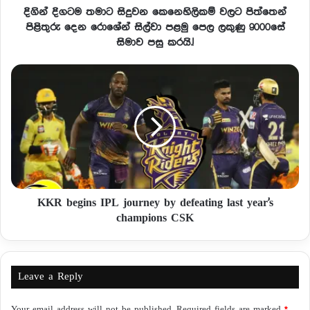
දිගින් දිගටම තමාට සිදුවන කෙනෙහිලිකම් වලට පිත්තෙන්
පිළිතුරු දෙන රොශේන් සිල්වා පළමු පෙල ලකුණු 9000සේ
සිමාව පසු කරයි.!
KKR begins IPL journey by defeating last year's
champions CSK
Leave a Reply
Your email address will not be published.
Required fields are marked
*