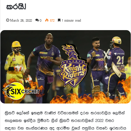
කරයි.!
March 26, 2022
0
572
1 minute read
ක්‍රිකට් ලෝකේ ඉහළම වාණිජ වටිනාකමක් දරන තරගාවලිය ලෙසින්
සැලකෙන ඉන්දීය ප්‍රිමියර් ලීග් ක්‍රිකට් තරගාවලියේ 2022 වසර
සඳහා වන සංස්කරණය අද ආරම්භ වූයේ පසුගිය වසරේ ශූරතාවය