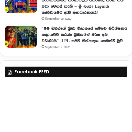
සංවිධායකයන් තරඟාවලිය අතරමැද තරඟ නීති
පවා වෙනස් කරයි – ශ්‍රී ලංකා Legends
කණ්ඩායමට දැඩි අසාධාරණයක්.!
September 25, 2022
“මම ඔවුන්ගේ ක්‍රීඩා විලාශයේ සමීපව නිරීක්ෂණය
කලා..මෙම තරුණ ක්‍රීඩකයින් පිරිස අති
විශිෂ්ඨයි”- LPL සජීවී නිශ්පාදක හෙමන්ට් බුච්
September 9, 2022
Facebook FEED