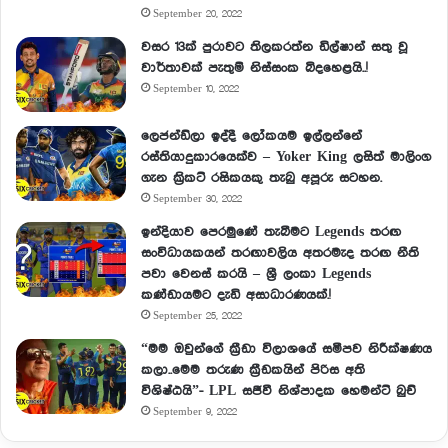
September 20, 2022
වසර 13ක් පුරාවට තිලකරත්න ඩිල්ෂාන් සතු වූ
වාර්තාවක් පැතුම් නිස්සංක බිදහෙළයි..!
September 10, 2022
ලෙජන්ඩ්ලා ඉද්දී ලෝකයම ඉල්ලන්නේ
රස්තියාදුකාරයෙක්ව – Yoker King ලසිත් මාලිංග
ගැන ක්‍රිකට් රසිකයකු තැබු අපූරු සටහන.
September 30, 2022
ඉන්දියාව පෙරමුණේ තැබීමට Legends තරඟ
සංවිධායකයන් තරඟාවලිය අතරමැද තරඟ නීති
පවා වෙනස් කරයි – ශ්‍රී ලංකා Legends
කණ්ඩායමට දැඩි අසාධාරණයක්.!
September 25, 2022
“මම ඔවුන්ගේ ක්‍රීඩා විලාශයේ සමීපව නිරීක්ෂණය
කලා..මෙම තරුණ ක්‍රීඩකයින් පිරිස අති
විශිෂ්ඨයි”- LPL සජීවී නිශ්පාදක හෙමන්ට් බුච්
September 9, 2022