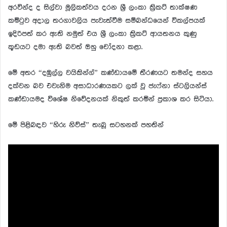
අරවින්ද ද සිල්වා මූලිකත්වය දරන ශ්‍රී ලංකා ක්‍රිකට් තාක්ෂණ
කමිටුව අදාල තරගාවලිය පැවැත්වීම සම්බන්ධයෙන් විකල්පයක්
ඉදිරිපත් කර ඇති නමුත් එය ශ්‍රී ලංකා ක්‍රිකට් ආයතනය කුණු
කූඩයට දමා ඇති බවත් ඔහු චෝදනා කළා.
මේ අතර “දඹුල්ල වයිකින්ග්” කණ්ඩායමේ තීරණයට තමන්ද සහය
දක්වන බව එවැනිම අසාධාරණයකට ලක් වූ ජැෆ්නා ස්ටලියන්ස්
කණ්ඩායමද විශේෂ නිවේදනයක් නිකුත් කරමින් ප්‍රකාශ කර සිටියා.
මේ පිළිබඳව “හිරු නිව්ස්” තැබූ සටහනක් පහතින්