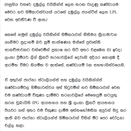
(පසුගිය වසරේ දඹුල්ල වයිකින්ස් ලෙස තරඟ වැදුණු කණ්ඩායම
මෙවර නව හිමිකාරිත්වයක් යටතේ දඹුල්ල ජයන්ට්ස් ලෙස LPL
වෙත අවතීර්ණ වී ඇත.)
කෙසේ නමුත් දඹුල්ල වයිකින්ස් හිමිකරුවන් නීතිමය ක්‍රියාමාර්ග
ගැනීමට සුදානම් බව සූම් තාක්ෂණය ඔස්සේ ප්‍රවෘත්ති
සාකච්ඡාවකට එක්වෙමින් ප්‍රකාශ කර සිටි අතර එළඹෙන (5) ඉරිදා
ලංකා ප්‍රිමියර් ලීග් ක්‍රිකට් තරගාවලියේ දෙවැනි අදියර කොළඹ දී
ආරම්භ වීමට නියමිත ව ඇත්තේ, කණ්ඩායම් 5ක සහභාගිත්වයෙනි.
ඒ අතුරින් ජැෆ්නා ස්ටැලියන්ස් සහ දඹුල්ල වයිකින්ග්ස්
කණ්ඩායම්වල හිමිකාරිත්වය අත් හිටුවමින් නව හිමිකරුවන් වෙත
එම කණ්ඩායම් විකුණා දැමීමට තරගාවලියේ මෙහෙයුම් කටයුතු
කරන ඩුබායිහි IPG ආයතනය සහ ශ්‍රී ලංකා ක්‍රිකට් ආයතනය
පියවර ගත් අතර එම විකුණා දැමීම අත්තනෝමතික අයුරින් සිදු කර
ඇති බව ජැෆ්නා ස්ටැලියන්ස් හිමිකරුවන් විසින් මීට පෙර චෝදනා
එල්ල කළා.