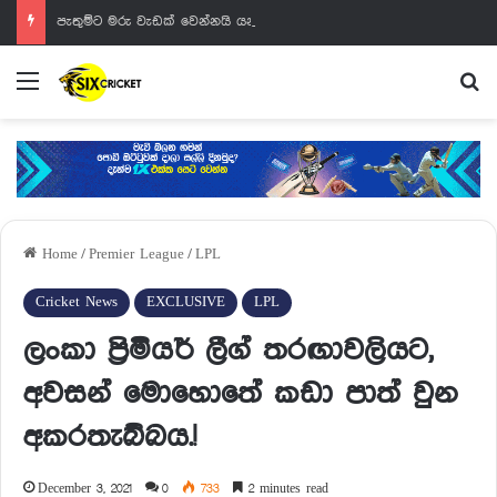
පැතුම්ට මරු වැඩක් වෙන්නයි යන්නේ
Menu
Se
Home
/
Premier League
/
LPL
Cricket News
EXCLUSIVE
LPL
ලංකා ප්‍රිමියර් ලීග් තරඟාවලියට,
අවසන් මොහොතේ කඩා පාත් වුන
අකරතැබ්බය.!
December 3, 2021
0
733
2 minutes read