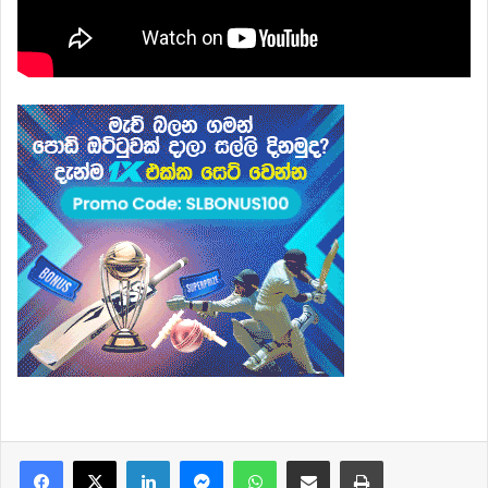
Facebook
X
LinkedIn
Messenger
WhatsApp
Share via Email
Print