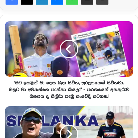
"මට ඉහළින් මා දෙස බලා සිටින, සුරදූතයෙක් සිටිනවා..
ඔහුට මා අමතන්නෙ තාත්තා කියලා" - තරඟයෙන් අනතුරුව
ධනජය ද සිල්වා තැබූ සංවේදී සටහන.!