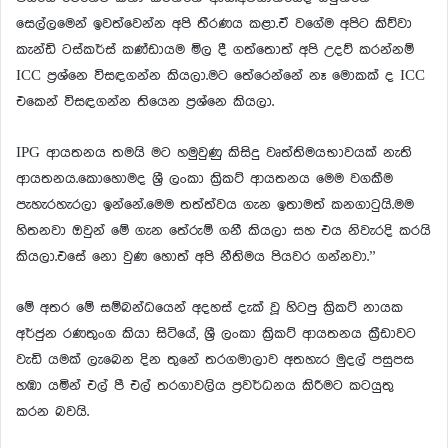
සෙල්ලමෙන් ඉවත්වෙන්න අපි තීරණය කළා.ඒ වගේම අපිට කිව්වා
කැන්ඩි ටස්කර්ස් කණ්ඩායම මිල දී ගත්තොත් අපි උදව් කරන්නම්
ICC ප්‍රශ්නෙ විසඳගන්න කියලා.මට තේරෙන්නේ නෑ මොකක් ද ICC
එකෙන් විසඳගන්න තියෙන ප්‍රශ්නෙ කියලා.
IPG ආයතනය තමයි මට හමුවුණු කිසිදු වෘත්තිමයභාවයක් නැති
ආයතනය.කොහොමද ශ්‍රී ලංකා ක්‍රිකට් ආයතනය මෙම වගකීම
පැහැරහැරලා ඉන්නේ.මෙම තත්ත්වය ගැන ඉතාමත් කනගාටුයි.මම
හිතනවා ඔවුන් මේ ගැන තේරුම් ගනී කියලා සහ එය නිවැරදි කරයි
කියලා.එසේ නො වුණ හොත් අපි නීතිමය පියවර ගන්නවා.”
මේ අතර මේ සම්බන්ධයෙන් අදහස් දැක් වූ හිටපු ක්‍රිකට් නායක
අර්ජුන රණතුංග කියා සිටියේ, ශ්‍රී ලංකා ක්‍රිකට් ආයතනය ක්‍රීඩාවට
වැඩි යමක් ලැබෙන දින තුනේ තරගමාලාව අතහැර මුදල් පසුපස
හඹා යමින් එල් පී එල් තරගාවලිය ප්‍රවර්ධනය කිරීමට කටයුතු
කරන බවයි.