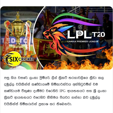
පසු ගිය වසරේ ලංකා ප්‍රිමියර් ලීග් ක්‍රිකට් තරගාවලියෙ ක්‍රීඩා කල
දඹුල්ල වයිකින්ස් කණ්ඩායමේ හිමිකාරිත්වය අත්හිටුවමින් එම
කණ්ඩායම විකුණා දැමීමට එරෙහිව IPG ආයතනයට සහ ශ්‍රී ලංකා
ක්‍රිකට් ආයතනයට එරෙහිව නීතිමය පියවර ගන්නා බව දඹුල්ල
වයිකින්ස් හිමිකරුවන් ප්‍රකාශ කර තිබෙනවා.