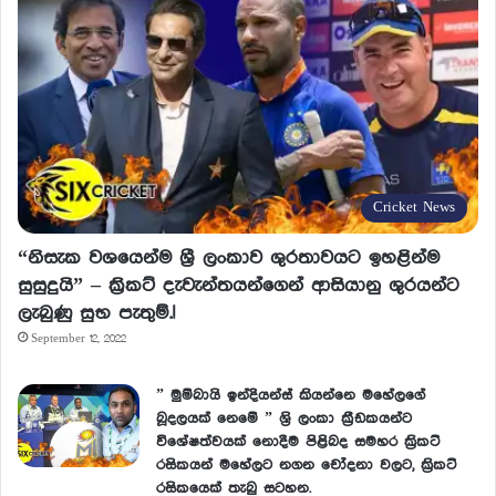
Cricket News
“නිසැක වශයෙන්ම ශ්‍රී ලංකාව ශුරතාවයට ඉහළින්ම
සුසුදුයි” – ක්‍රිකට් දැවැන්තයන්ගෙන් ආසියානු ශුරයන්ට
ලැබුණු සුභ පැතුම්.!
September 12, 2022
” මුම්බායි ඉන්දියන්ස් කියන්නෙ මහේලගේ
බූදලයක් නෙමේ ” ශ්‍රි ලංකා ක්‍රීඩකයන්ට
විශේෂත්වයක් නොදීම පිළිබද සමහර ක්‍රිකට්
රසිකයන් මහේලට නගන චෝදනා වලට, ක්‍රිකට්
රසිකයෙක් තැබු සටහන.