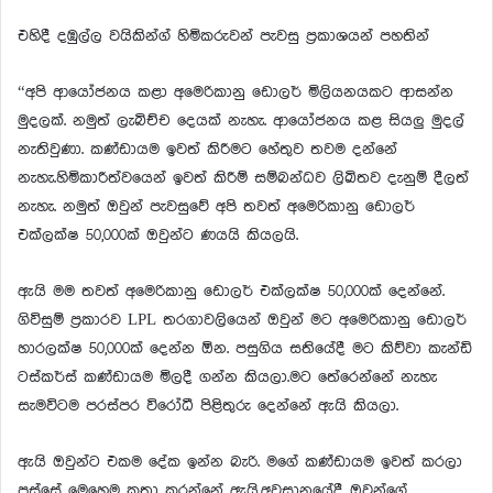
එහිදී දඹුල්ල වයිකින්ග් හිමිකරුවන් පැවසු ප්‍රකාශයන් පහතින්
“අපි ආයෝජනය කළා අමෙරිකානු ඩොලර් මිලියනයකට ආසන්න
මුදලක්. නමුත් ලැබිච්ච දෙයක් නැහැ. ආයෝජනය කළ සියලු මුදල්
නැතිවුණා. කණ්ඩායම ඉවත් කිරීමට හේතුව තවම දන්නේ
නැහැ.හිමිකාරීත්වයෙන් ඉවත් කිරීම් සම්බන්ධව ලිඛිතව දැනුම් දීලත්
නැහැ. නමුත් ඔවුන් පැවසුවේ අපි තවත් අමෙරිකානු ඩොලර්
එක්ලක්ෂ 50,000ක් ඔවුන්ට ණයයි කියලයි.
ඇයි මම තවත් අමෙරිකානු ඩොලර් එක්ලක්ෂ 50,000ක් දෙන්නේ.
ගිවිසුම් ප්‍රකාරව LPL තරගාවලියෙන් ඔවුන් මට අමෙරිකානු ඩොලර්
හාරලක්ෂ 50,000ක් දෙන්න ඕන. පසුගිය සතියේදී මට කිව්වා කැන්ඩි
ටස්කර්ස් කණ්ඩායම මිලදී ගන්න කියලා.මට තේරෙන්නේ නැහැ
සැමවිටම පරස්පර විරෝධී පිළිතුරු දෙන්නේ ඇයි කියලා.
ඇයි ඔවුන්ට එකම දේක ඉන්න බැරි. මගේ කණ්ඩායම ඉවත් කරලා
පස්සේ මෙහෙම කතා කරන්නේ ඇයි.අවසානයේදී ඔවුන්ගේ