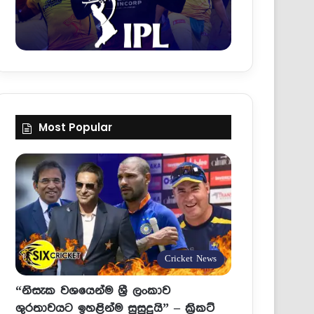
Most Popular
Cricket News
“නිසැක වශයෙන්ම ශ්‍රී ලංකාව
ශුරතාවයට ඉහළින්ම සුසුදුයි” – ක්‍රිකට්