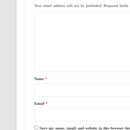
Your email address will not be published.
Required fields
C
o
m
m
e
n
t
*
Name
*
Email
*
Save my name, email, and website in this browser fo