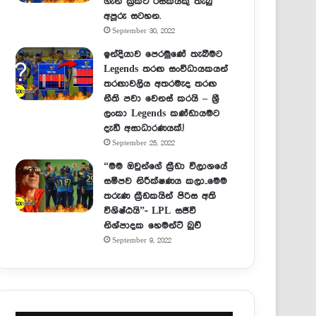
ගැන ක්‍රිකට් රසිකයකු තැබු
අපූරු සටහන.
September 30, 2022
ඉන්දියාව පෙරමුණේ තැබීමට
Legends තරඟ සංවිධායකයන්
තරඟාවලිය අතරමැද තරඟ
නීති පවා වෙනස් කරයි – ශ්‍රී
ලංකා Legends කණ්ඩායමට
දැඩි අසාධාරණයක්.!
September 25, 2022
“මම ඔවුන්ගේ ක්‍රීඩා විලාශයේ
සමීපව නිරීක්ෂණය කලා..මෙම
තරුණ ක්‍රීඩකයින් පිරිස අති
විශිෂ්ඨයි”- LPL සජීවී
නිශ්පාදක හෙමන්ට් බුච්
September 9, 2022