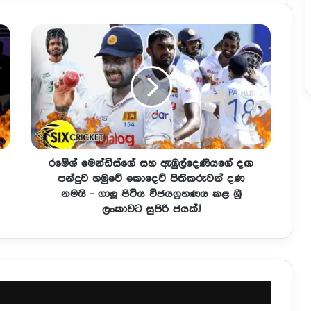
රමේශ් මෙන්ඩිස්ගේ සහ ඇඹුල්දෙණියගේ දඟ
පන්දුව හමුවේ කොදෙව් පිතිකරුවන් දණ
නමයි - ගාලු පිටිය විජයග්‍රහණය කළ ශ්‍රී
ලංකාවට සුපිරි ජයක්.!