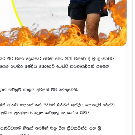
 ධුරයට මීට වසර දෙකකට පමණ පෙර 2019 වසරේ දී ශ්‍රී ලංකාවට
්වෙන බටහිර ඉන්දීය කොදෙව් ටෙස්ට් තරගාවලියත් සමගම
ාත් ගිවිසුම් කාලය අවසන් වීම හේතුවෙනි.
් මිකී ආතර් සඳහන් කර සිටිවේ බටහිර ඉන්දීය කොදෙව් ටෙස්ට්
මේ ප්‍රධාන පුහුණුකරු ලෙස කටයුතු නොකරන බවයි.
ණිවිඩයක් නිකුත් කරමින් ඔහු සිය ක්‍රීඩකයින්ට සහ ශ්‍රී