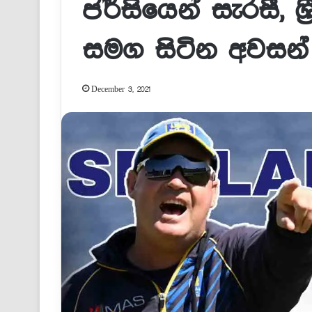
ජර්සියෙන් සැරසී, ශ
සමග සිටින අවසන් 
December 3, 2021