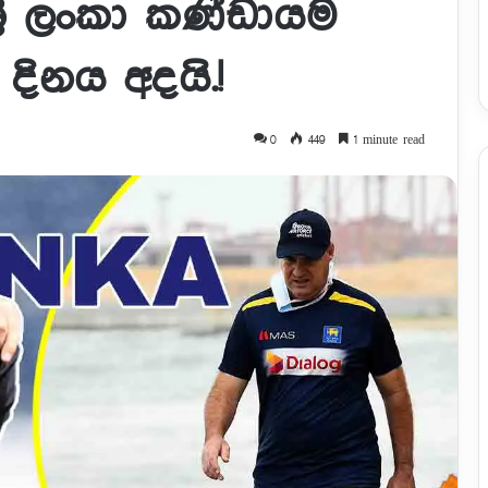
්‍රී ලංකා කණ්ඩායම
දිනය අදයි.!
0
449
1 minute read