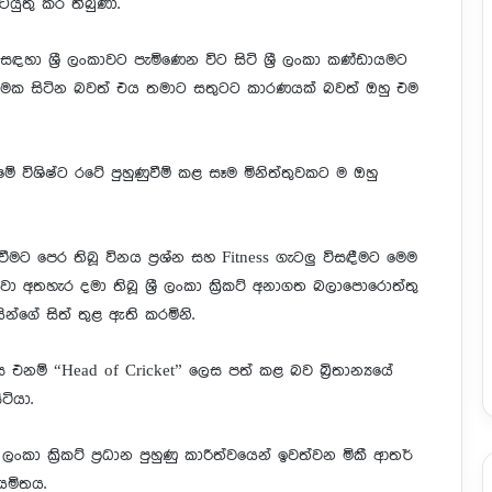
කටයුතු කර තිබුණා.
ඳහා ශ්‍රී ලංකාවට පැමිණෙන විට සිටි ශ්‍රී ලංකා කණ්ඩායමට
්ටමක සිටින බවත් එය තමාට සතුටට කාරණයක් බවත් ඔහු එම
 විශිෂ්ට රටේ පුහුණුවීම් කළ සෑම මිනිත්තුවකට ම ඔහු
ක් වීමට පෙර තිබූ විනය ප්‍රශ්න සහ Fitness ගැටලු විසඳීමට මෙම
න් පවා අතහැර දමා තිබූ ශ්‍රී ලංකා ක්‍රිකට් අනාගත බලාපොරොත්තු
කයින්ගේ සිත් තුළ ඇති කරමිනි.
එනම් “Head of Cricket” ලෙස පත් කළ බව බ්‍රිතාන්‍යයේ
ටියා.
ංකා ක්‍රිකට් ප්‍රධාන පුහුණු කාරීත්වයෙන් ඉවත්වන මිකී ආතර්
යමිතය.