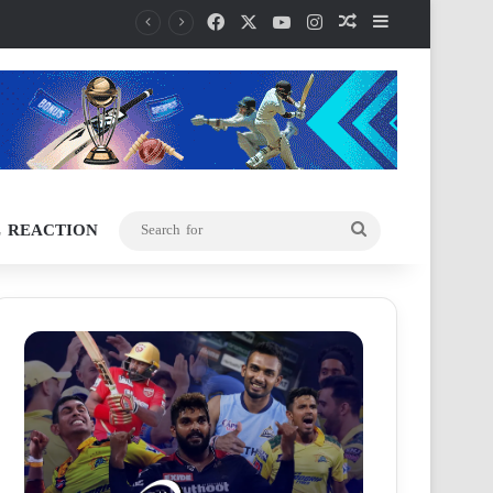
Facebook
X
YouTube
Instagram
Random Article
Sidebar
L REACTION
Search
for