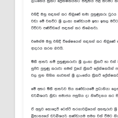
ලාංකේය ක්‍රිකට් ප්‍රේක්ෂකයන්ට ස්තුතිය පළ කිරීමට 
එහිදී ඔහු සඳහන් කර තිබුණේ තමා පුහුණුකරු ධුරය ස
වඩා මේ වනවිට ශ්‍රී ලංකා කණ්ඩායම ඉතා ඉහල මට
ට්විටර් පණිවිඩයේ සඳහන් කර තිබෙනවා.
⁣එමෙන්ම ඔහු එහිදී විශේෂයෙන් සඳහන් කර තිබුණේ මේ
ආදරය කරන බවයි.
මිකී ආතර් නම් පුහුණුකරුවා ශ්‍රී ලංකා ක්‍රිකට් හා එ
සුපිරි පුහුණු කරුවා සමත් වූයේ ක්‍රිකට් ප්‍රේක්ෂකයි
වල සුභ සිහින නැවතත් ශ්‍රී ලාංකේය ක්‍රිකට් ප්‍රේක්ෂ
මේ අතර මිකී ආතර්ව සිය කණ්ඩායමේ ප්‍රධානියා ලෙස 
ඩර්බිශයර් ක්‍රිඩා සමාජය පසුගිය දා නිවේදනය කර සි
ඒ අනුව කොදෙව් ටෙස්ට් තරගාවලියෙන් අනතුරුව ශ්‍රී ල
බ්‍රිතාන්‍යයේ ඩර්බිශයර් කණ්ඩායම සමග එක් වීමට නි