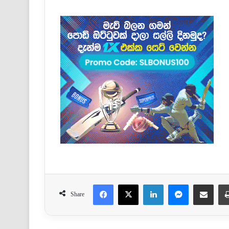
Facebook
X
LinkedIn
Messenger
Share via Email
Share