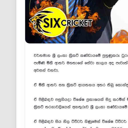
වර්තමාන ශ්‍රී ලංකා ක්‍රිකට් කණ්ඩායමේ පුහුණුකරු
පැමිණි මිකී ආතර් මහතාගේ සේවා කාලය අද පැවැත
අවසන් වනවා.
ඒ මිකී ආතර් සහ ක්‍රිකට් ආයතනය අතර තිබු කොන්ත්‍ර
ඒ පිළිබඳව පසුගියදා විශේෂ ප්‍රකාශයක් සිදු කරමින
ක්‍රිකට් තරගාවලියෙන් අනතුරුව ශ්‍රී ලංකා කණ්ඩාය
ඒ පිළිබඳව සිය නිල ට්විටර් ගිණුමෙන් විශේෂ ට්විටර් ප