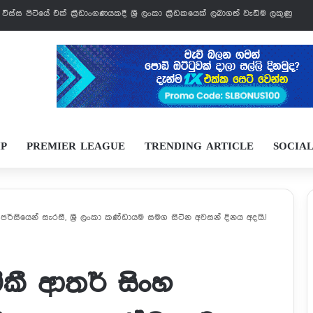
් වෙන්නයි යන්නේ
IP
PREMIER LEAGUE
TRENDING ARTICLE
SOCIA
හ ජර්සියෙන් සැරසී, ශ්‍රී ලංකා කණ්ඩායම සමග සිටින අවසන් දිනය අදයි.!
මිකී ආතර් සිංහ