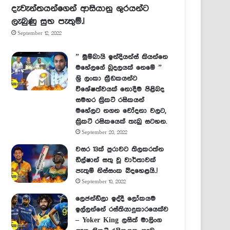
දැවැන්තයන්ගෙන් ආසියානු ශුරයන්ට
ලැබුණු සුභ පැතුම්.!
September 12, 2022
” මුම්බායි ඉන්දියන්ස් කියන්නෙ
මහේලගේ බූදලයක් නෙමේ ”
ශ්‍රි ලංකා ක්‍රීඩකයන්ට
විශේෂත්වයක් නොදීම පිළිබද
සමහර ක්‍රිකට් රසිකයන්
මහේලට නගන චෝදනා වලට,
ක්‍රිකට් රසිකයෙක් තැබු සටහන.
September 20, 2022
වසර 13ක් පුරාවට තිලකරත්න
ඩිල්ෂාන් සතු වූ වාර්තාවක්
පැතුම් නිස්සංක බිදහෙළයි..!
September 10, 2022
ලෙජන්ඩ්ලා ඉද්දී ලෝකයම
ඉල්ලන්නේ රස්තියාදුකාරයෙක්ව
– Yoker King ලසිත් මාලිංග