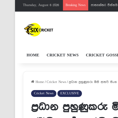
Thursday, August 6 2026
පැතුම්ට මරු වැඩක
Breaking News
HOME
CRICKET NEWS
CRICKET GOSS
Home
/
Cricket News
/
ප්‍රධාන පුහුණුකරු මිකී ආතර් සිං
Cricket News
EXCLUSIVE
ප්‍රධාන පුහුණුකරු 