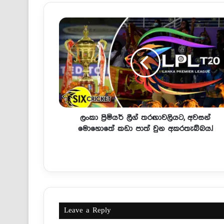
ලංකා ප්‍රිමියර් ලීග් තරඟාවලියට, අවසන්
මොහොතේ කඩා පාත් වුන අකරතැබ්බය.!
Leave a Reply