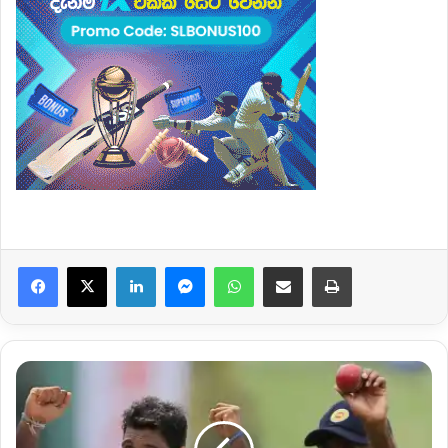
Facebook
X
LinkedIn
Messenger
WhatsApp
Share via Email
Print