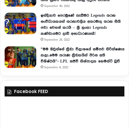
ගැන ක්‍රිකට් රසිකයකු තැබු අපූරු සටහන.
September 30, 2022
ඉන්දියාව පෙරමුණේ තැබීමට Legends තරඟ
සංවිධායකයන් තරඟාවලිය අතරමැද තරඟ නීති
පවා වෙනස් කරයි – ශ්‍රී ලංකා Legends
කණ්ඩායමට දැඩි අසාධාරණයක්.!
September 25, 2022
“මම ඔවුන්ගේ ක්‍රීඩා විලාශයේ සමීපව නිරීක්ෂණය
කලා..මෙම තරුණ ක්‍රීඩකයින් පිරිස අති
විශිෂ්ඨයි”- LPL සජීවී නිශ්පාදක හෙමන්ට් බුච්
September 9, 2022
Facebook FEED