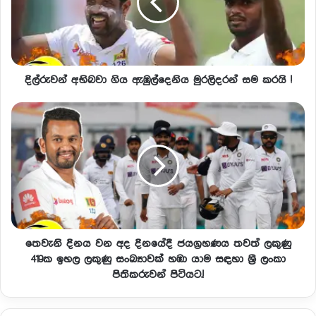
දිල්රුවන් අභිබවා ගිය ඇඹුල්දෙනිය මුරලිදරන් සම කරයි !
තෙවැනි දිනය වන අද දිනයේදී ජයග්‍රහණය තවත් ලකුණු
419ක ඉහල ලකුණු සංඛ්‍යාවක් හඹා යාම සඳහා ශ්‍රී ලංකා
පිතිකරුවන් පිටියට.!