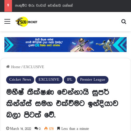
පැතුම්ට මරු වැඩක් වෙන්නයි යන්නේ
Menu
Se
Home
/
EXCLUSIVE
Cricket News
EXCLUSIVE
IPL
Premier League
මහීෂ් තීක්ෂණ චෙන්නායි සුපර්
කින්ග්ස් සමග එක්වීමට ඉන්දියාව
බලා පිටත් වේ.
March 14, 2022
0
578
Less than a minute