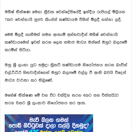
මහීෂ් තීක්ෂණ මෙගා ක්‍රීඩක වෙන්දේසියේදී ඉන්දීය රුපියල් මිලියන
7කට චෙන්නායි සුපර් කිංග්ස් කණ්ඩායම විසින් මිලදී ගන්නා ලදී.
මෙම මිලදී ගැනීමත් සමග ඇතැම් අන්තවාදීන් මහීෂ් චෙන්නායි
කණ්ඩායමෙන් ඉවත් කරන ලෙස සමාජ මාධ්‍ය ඔස්සේ ඔහුට බලපෑම්
කරමින් සිටියා.
ඔහු ශ්‍රී ලංකා යුධ හමුදා ක්‍රිකට් කණ්ඩායම නියෝජනය කරන බැවින්
එල්.ටී.ටී.ඊ හිතවාදීන්ගෙන් ඔහුට බලපෑම් එල්ල වී ඇති බවයි විදෙස්
මාධ්‍ය වාර්තා කර තිබුණේ.
මහේෂ් තීක්ෂණ මේ වන විට එක්දින තරග 4කට සහ විස්සයි20
තරග 15කට ශ්‍රී ලංකාව නියෝජනය කර ඇත.