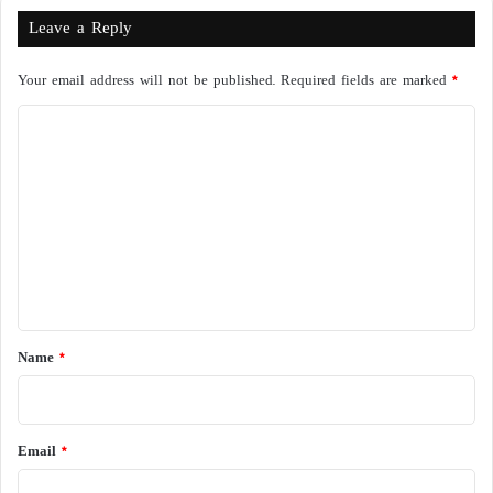
Leave a Reply
Your email address will not be published.
Required fields are marked
*
C
o
m
m
e
n
t
*
Name
*
Email
*