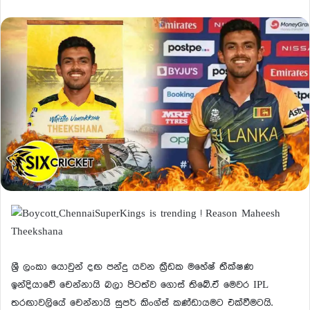
ශ්‍රී ලංකා යොවුන් දඟ පන්දු යවන ක්‍රීඩක මහේෂ් තීක්ෂණ
ඉන්දියාවේ චෙන්නායි බලා පිටත්ව ගොස් තිබේ.ඒ මෙවර IPL
තරඟාවලියේ චෙන්නායි සුපර් කිංග්ස් කණ්ඩායමට එක්වීමටයි.