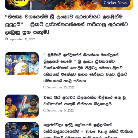
Cricket News
“නිසැක වශයෙන්ම ශ්‍රී ලංකාව ශුරතාවයට ඉහළින්ම
සුසුදුයි” – ක්‍රිකට් දැවැන්තයන්ගෙන් ආසියානු ශුරයන්ට
ලැබුණු සුභ පැතුම්.!
September 12, 2022
” මුම්බායි ඉන්දියන්ස් කියන්නෙ මහේලගේ
බූදලයක් නෙමේ ” ශ්‍රි ලංකා ක්‍රීඩකයන්ට
විශේෂත්වයක් නොදීම පිළිබද සමහර ක්‍රිකට්
රසිකයන් මහේලට නගන චෝදනා වලට, ක්‍රිකට්
රසිකයෙක් තැබු සටහන.
September 20, 2022
වසර 13ක් පුරාවට තිලකරත්න ඩිල්ෂාන් සතු වූ
වාර්තාවක් පැතුම් නිස්සංක බිදහෙළයි..!
September 10, 2022
ලෙජන්ඩ්ලා ඉද්දී ලෝකයම ඉල්ලන්නේ
රස්තියාදුකාරයෙක්ව – Yoker King ලසිත් මාලිංග