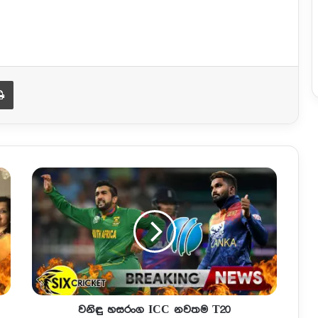
Print
වනිඳු හසරංග ICC නවතම T20