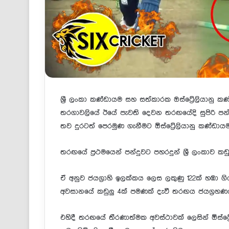
ශ්‍රී ලංකා කණ්ඩායම සහ සත්කාරක ඔස්ට්‍රේලියානු 
තරගාවලියේ ඊයේ පැවති දෙවන තරඟයේදි සුපිරි පන
තව දුරටත් පෙරමුණ ගැනීමට ඕස්ට්‍රේලියානු කණ්ඩායම
තරඟයේ ප්‍රථමයෙන් පන්දුවට පහරදුන් ශ්‍රී ලංකාව කඩුල
ඒ අනුව ජයග්‍රාහි ඉලක්කය ලෙස ලකුණු 122ක් හඹා ගිය 
අවසානයේ කඩුලු 4ක් පමණක් දැවී තරඟය ජයග්‍රහණ
එහිදී තරඟයේ තීරණාත්මක අවස්ථාවක් ලෙසින් ඕස්ට්‍රේල