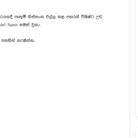
ාරයකදී පැතුම් නිස්සංක එල්ල කළ පහරක් විශිෂ්ට උඩ
niel Sams සමත් වුනා.
 පහතින් නරඹන්න..