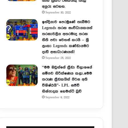
ගැන ක්‍රිකට් රසිකයකු තැබු
අපූරු සටහන.
September 30, 2022
ඉන්දියාව පෙරමුණේ තැබීමට
Legends තරඟ සංවිධායකයන්
තරඟාවලිය අතරමැද තරඟ
නීති පවා වෙනස් කරයි – ශ්‍රී
ලංකා Legends කණ්ඩායමට
දැඩි අසාධාරණයක්.!
September 25, 2022
“මම ඔවුන්ගේ ක්‍රීඩා විලාශයේ
සමීපව නිරීක්ෂණය කලා..මෙම
තරුණ ක්‍රීඩකයින් පිරිස අති
විශිෂ්ඨයි”- LPL සජීවී
නිශ්පාදක හෙමන්ට් බුච්
September 9, 2022