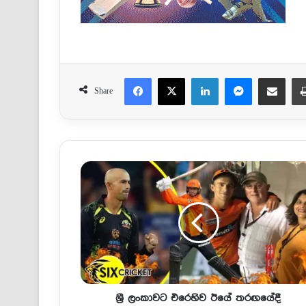
Facebook
X
LinkedIn
Messenger
Share via Email
Share
ශ්‍රී ලංකාවට එරෙහිව ඊයේ තරඟයේදී