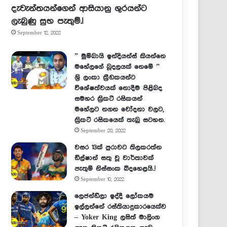
දැවැන්තයන්ගෙන් ආසියානු ශුරයන්ට
ලැබුණු සුභ පැතුම්.!
September 12, 2022
” මුම්බායි ඉන්දියන්ස් කියන්නෙ
මහේලගේ බූදලයක් නෙමේ ”
ශ්‍රි ලංකා ක්‍රීඩකයන්ට
විශේෂත්වයක් නොදීම පිළිබද
සමහර ක්‍රිකට් රසිකයන්
මහේලට නගන චෝදනා වලට,
ක්‍රිකට් රසිකයෙක් තැබු සටහන.
September 20, 2022
වසර 13ක් පුරාවට තිලකරත්න
ඩිල්ෂාන් සතු වූ වාර්තාවක්
පැතුම් නිස්සංක බිදහෙළයි..!
September 10, 2022
ලෙජන්ඩ්ලා ඉද්දී ලෝකයම
ඉල්ලන්නේ රස්තියාදුකාරයෙක්ව
– Yoker King ලසිත් මාලිංග