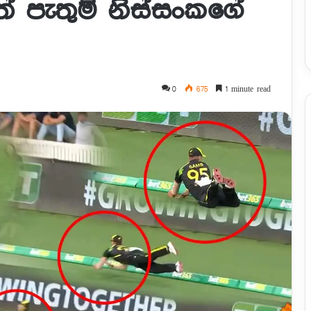
ත් පැතුම් නිස්සංකගේ
0
675
1 minute read