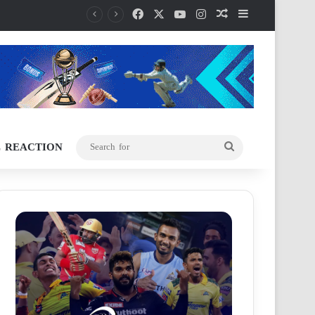
Facebook
X
YouTube
Instagram
Random Article
Sidebar
L REACTION
Search
for