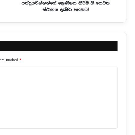
පන්දුයවන්නන්ගේ ශ්‍රෙණිගත කිරීම් හි තෙවන
ස්ථානය දක්වා පහතට.!
 are marked
*