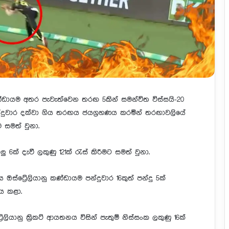
කණ්ඩායම අතර පැවැත්වෙන තරඟ 5කින් සමන්විත විස්සයි-20
්දුවාර දක්වා ගිය තරඟය ජයග්‍රහණය කරමින් තරඟාවලියේ
 සමත් වුනා.
ු 6ක් දැවී ලකුණු 121ක් රැස් කිරීමට සමත් වුනා.
ඔස්ට්‍රේලියානු කණ්ඩායම පන්දුවාර 16කුත් පන්දු 5ක්
ය කළා.
ියානු ක්‍රිකට් ආයතනය විසින් පැතුම් නිස්සංක ලකුණු 16ක්