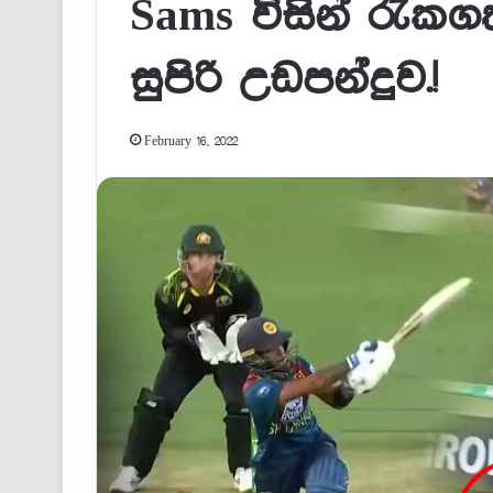
Sams විසින් රැකග
සුපිරි උඩපන්දුව.!
February 16, 2022