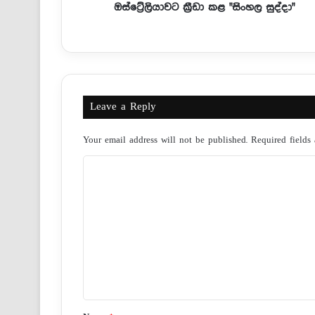
ඔස්ට්‍රේලියාවට ක්‍රීඩා කළ "සිංහල සුද්දා"
Leave a Reply
Your email address will not be published.
Required fields
C
o
m
m
e
n
t
*