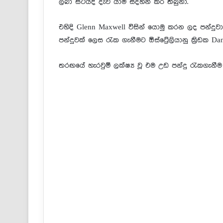
ලබා සිටියදි දැවී යාම සදහන් කර තිබුනා.
එහිදි Glenn Maxwell විසින් යොමු කරන ලද පන්දුව
පන්දුවක් ලෙස රැක ගැනීමට ඕස්ට්‍රේලියානු ක්‍රිඩක Da
තරඟයේ හැරවුම් ලක්ෂ්‍ය වූ එම උඩ පන්දු රැකගැනීම