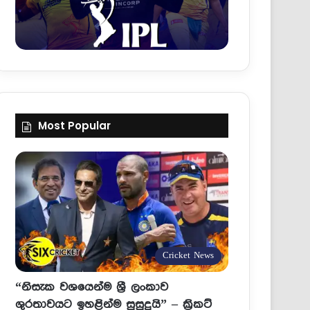
Most Popular
Cricket News
“නිසැක වශයෙන්ම ශ්‍රී ලංකාව
ශුරතාවයට ඉහළින්ම සුසුදුයි” – ක්‍රිකට්