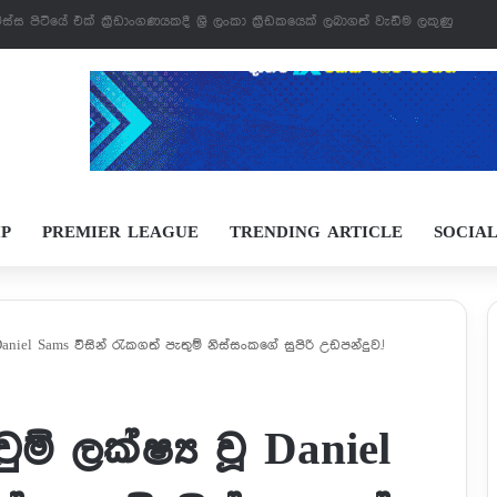
 වෙන්නයි යන්නේ
IP
PREMIER LEAGUE
TRENDING ARTICLE
SOCIA
niel Sams විසින් රැකගත් පැතුම් නිස්සංකගේ සුපිරි උඩපන්දුව.!
් ලක්ෂ්‍ය වූ Daniel