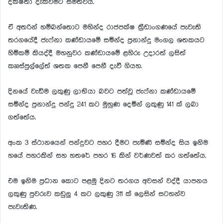
දක්ෂතා දැක්වීමට සමත්විය.
ඒ අතරින් හම්බන්තොට මහින්ද රාජපක්ෂ ක්‍රීඩාංගණයේ පැවැති
තරගයේදී ජැෆ්නා කණ්ඩායමේ සමින්ද ප්‍රනාන්දු මංගල ශතකයට
හිමිකම් කියද්දී මහනුවර කණ්ඩායමේ ළහිරු උදාරත් ලසිත්
කෲස්පුල්ලේත් ශතක පෙනී පෙනී දැවී ගියහ.
දිනයේ වැඩිම ලකුණු ලාභියා බවට පත්වූ ජැෆ්නා කණ්ඩායමේ
සමින්ද ප්‍රනාන්දු පන්දු 241 කට මුහුණ දෙමින් ලකුණු 141 ක් ලබා
ගත්තේය.
අංක 3 ස්ථානයෙන් පන්දුවට පහර දීමට පැමිණි සමින්ද සිය ඉනිම
හයේ පහරකින් සහ හතරේ පහර 16 කින් වර්ණවත් කර ගත්තේය.
එම ඉනිම ප්‍රධාන කොට පළමු දිනට තරගය අවසන් වද්දී යාපනය
ලකුණු පුවරුව කඩුලු 4 කට ලකුණු 311 ක් ලෙසින් සටහන්ව
පැවැතිණ.