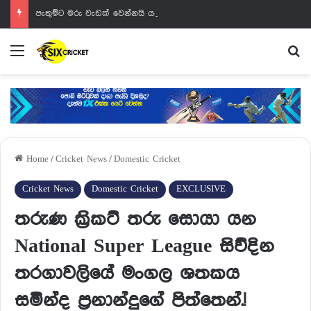
පැතුම්ට මරු වැඩක් වෙන්නයි යන්නේ
Menu
Se
Home
/
Cricket News
/
Domestic Cricket
Cricket News
Domestic Cricket
EXCLUSIVE
තරුණ ක්‍රිකට් තරු සොයා යන
National Super League සිව්දින
තරගාවලියේ මංගල ශතකය
සමින්ද ප්‍රනාන්දුගේ පිත්තෙන්.!