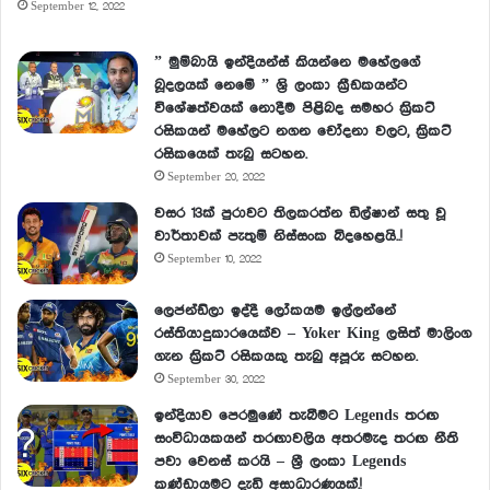
September 12, 2022
” මුම්බායි ඉන්දියන්ස් කියන්නෙ මහේලගේ
බූදලයක් නෙමේ ” ශ්‍රි ලංකා ක්‍රීඩකයන්ට
විශේෂත්වයක් නොදීම පිළිබද සමහර ක්‍රිකට්
රසිකයන් මහේලට නගන චෝදනා වලට, ක්‍රිකට්
රසිකයෙක් තැබු සටහන.
September 20, 2022
වසර 13ක් පුරාවට තිලකරත්න ඩිල්ෂාන් සතු වූ
වාර්තාවක් පැතුම් නිස්සංක බිදහෙළයි..!
September 10, 2022
ලෙජන්ඩ්ලා ඉද්දී ලෝකයම ඉල්ලන්නේ
රස්තියාදුකාරයෙක්ව – Yoker King ලසිත් මාලිංග
ගැන ක්‍රිකට් රසිකයකු තැබු අපූරු සටහන.
September 30, 2022
ඉන්දියාව පෙරමුණේ තැබීමට Legends තරඟ
සංවිධායකයන් තරඟාවලිය අතරමැද තරඟ නීති
පවා වෙනස් කරයි – ශ්‍රී ලංකා Legends
කණ්ඩායමට දැඩි අසාධාරණයක්.!