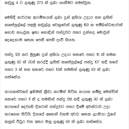
කඩුලු 4 ට ලකුණු 373 ක් ලබා ගැනීමට සමත්වූහ.
මෙහිදී සාර්ථක ආරම්භයක් ලබා දුන් ළහිරු උදාර සහ ලසිත්
කෲස්පුල්ලේ පළමු කඩුල්ල වෙනුවෙන් ලකුණු 169 ක සම්බන්ධතාවක්
ගොඩ නැංවූහ. ඉතා හොඳින් පන්දුවට පහර දුන්නද මොවුන්
දෙදෙනාම ශතක පෙනී පෙනී දැවී ගියහ.
පන්දු 126 කට මුහුණ දුන් ළහිරු උදාර හතරේ පහර 16 ක් සමඟ
ලකුණු 92 ක් රැස් කරද්දී ලසිත් කෲස්පුල්ලේ පන්දු 107 කදී හයේ
පහර 3 ක් සහ හතරේ පහර 10ක් සමඟින් ලකුණු 93 ක් ලබා
ගත්තේය.
නායකත්වයේ ඉනිමක් ක්‍රීඩා කරමින් සිටින නායක කමිඳු මෙන්ඩිස්
හතරේ පහර 11 ක් ද සමඟින් පන්දු 138 කදී ලකුණු 90 ක් ලබා
තරගයේ දෙවැනි දිනටත් පන්දුවට පහර දීමේ අවස්ථාව උදා
කරගෙන සිටියි. දිනයේ අනෙක් එකම අර්ධ ශතක ලාභියා වූයේ
කසුන් විධුර වන අතර ඔහු ලකුණු 58 ක් ලබා ගත්තේය.