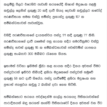
කලම්බු පිලට එරෙහිව පැවැති තරගයේදී නිශාන් මදුශංක පළමු
කඩුල්ල ලෙසින් ලකුණු 20 කදී දැවී ගියද දෙවැනි කඩුල්ලට නවෝද්
පරණවිතාන සමඟ එක්වූ සමින්ද ප්‍රනාන්දු ලකුණු 157 ක
සම්බන්ධතාවක් පැවැත්වූහ.
එහිදී පරණවිතානගේ දායකත්වය පන්දු 171 කදී ලකුණු 77 කිනි.
පරණවිතානගේ දැවී යෑමෙන් පසු නායක සදීර සමරවික්‍රමට එක්වූ
සමින්ද තවත් ලකුණු 115 ක සම්බන්ධතාවක් පවත්වමින් යාපනය
ලකුණු සංඛ්‍යාව 300 ඔබ්බට රැගෙන ගියහ.
ඉතාමත් වටිනා ඉනිමක් ක්‍රීඩා කළ නායක සදීර දිනය අවසන් වීමට
පන්දුවාරක් ඉතිරිව තිබියදී ළහිරු මදුශකගේ පන්දුවක් හමුවේ
ලකුණු 58 කට දැවී ගියේය. පන්දු යැවීමේදී ළහිරු මදුශංක සහ
ප්‍රභාත් ජයසූරිය කඩුලු 2 බැගින් දවා ගෙන සිටිති.
හම්බන්තොට තරගය පරිද්දෙන්ම ගාල්ල තරගයද පිතිකරුවන්ගේ
පාරාදීසයක් බඳු කරගත් කැන්ඩි පිතිකරුවෝ දිනය අවසන් වන විට