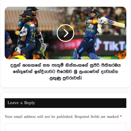
දසුන් ශානකගේ සහ පැතුම් නිස්සංකගේ සුපිරි පිතිහරඹය
හේතුවෙන් ඉන්දියාවට එරෙහිව ශ්‍රී ලංකාවෙන් දැවැන්ත
ලකුණු පුවරුවක්.!
Leave a Reply
Your email address will not be published.
Required fields are marked
*
C