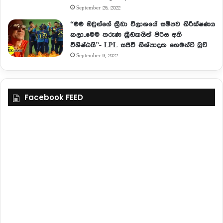
September 25, 2022
“මම ඔවුන්ගේ ක්‍රීඩා විලාශයේ සමීපව නිරීක්ෂණය
කලා..මෙම තරුණ ක්‍රීඩකයින් පිරිස අති
විශිෂ්ඨයි”- LPL සජීවී නිශ්පාදක හෙමන්ට් බුච්
September 9, 2022
Facebook FEED