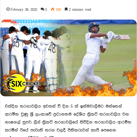
February 26, 2022
0
538
2 minutes read
එක්දින තරගාවලිය අවසන් වී දින 5 ක් ඉක්මවාලීමට මත්තෙන්
ආරම්භ වුණු ශ්‍රී ලංකාවේ ප්‍රධානතම දේශීය ක්‍රිකට් තරගාවලිය වන
නැෂනල් සුපර් ලීග් ක්‍රිකට් තරගාවලියේ සිව්දින තරගාවලිය ආරම්භ
කරමින් ඊයේ පැවැති තරග වලදී පිතිකරුවන් කැපී පෙනෙන