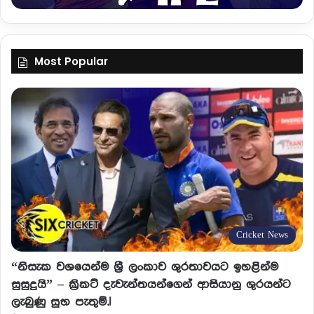
Most Popular
Cricket News
“නිසැක වශයෙන්ම ශ්‍රී ලංකාව ශුරතාවයට ඉහළින්ම
සුසුදුයි” – ක්‍රිකට් දැවැන්තයන්ගෙන් ආසියානු ශුරයන්ට
ලැබුණු සුභ පැතුම්.!