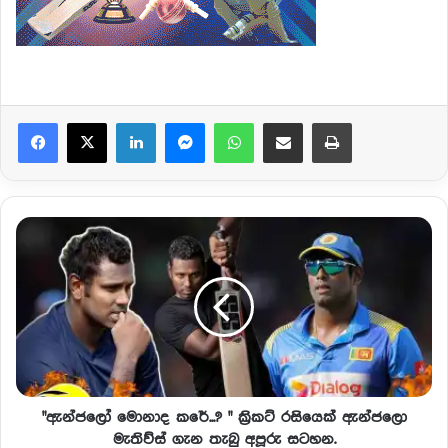
Facebook
X
LinkedIn
Messenger
WhatsApp
Share via Email
Print
"ඇන්ජලෝ මොනාද කරේ...? " ක්‍රිකට් රසියෙක් ඇන්ජලො
මැතිව්ස් ගැන තැබු අපූරු සටහන.