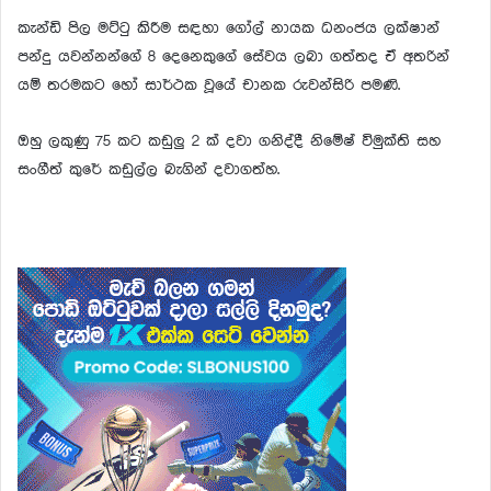
කැන්ඩි පිල මට්ටු කිරීම සඳහා ගෝල් නායක ධනංජය ලක්ෂාන්
පන්දු යවන්නන්ගේ 8 දෙනෙකුගේ සේවය ලබා ගත්තද ඒ අතරින්
යම් තරමකට හෝ සාර්ථක වූයේ චානක රුවන්සිරි පමණි.
ඔහු ලකුණු 75 කට කඩුලු 2 ක් දවා ගනිද්දී නිමේෂ් විමුක්ති සහ
සංගීත් කුරේ කඩුල්ල බැගින් දවාගත්හ.