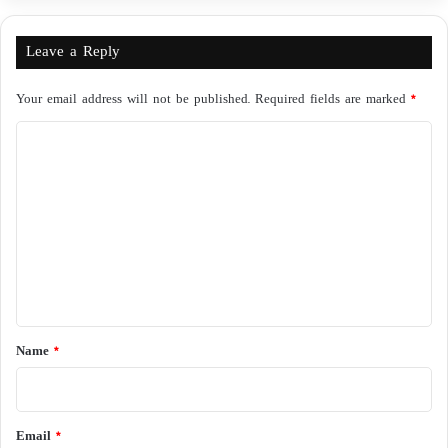
Leave a Reply
Your email address will not be published.
Required fields are marked
*
C
o
m
m
e
n
t
*
Name
*
Email
*