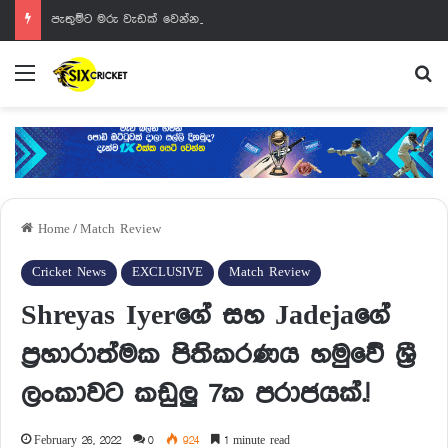
පැතුම්ට මරු වැඩක් වෙන්නයි යන්නේ
Menu
Se
Home
/
Match Review
Cricket News
EXCLUSIVE
Match Review
Shreyas Iyerගේ සහ Jadejaගේ
ප්‍රහාරාත්මක පිතිකරණය හමුවේ ශ්‍රී
ලංකාවට කඩුලු 7ක පරාජයක්.!
February 26, 2022
0
924
1 minute read