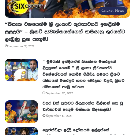
Cricket News
“නිසැක වශයෙන්ම ශ්‍රී ලංකාව ශුරතාවයට ඉහළින්ම
සුසුදුයි” – ක්‍රිකට් දැවැන්තයන්ගෙන් ආසියානු ශුරයන්ට
ලැබුණු සුභ පැතුම්.!
September 12, 2022
” මුම්බායි ඉන්දියන්ස් කියන්නෙ මහේලගේ
බූදලයක් නෙමේ ” ශ්‍රි ලංකා ක්‍රීඩකයන්ට
විශේෂත්වයක් නොදීම පිළිබද සමහර ක්‍රිකට්
රසිකයන් මහේලට නගන චෝදනා වලට, ක්‍රිකට්
රසිකයෙක් තැබු සටහන.
September 20, 2022
වසර 13ක් පුරාවට තිලකරත්න ඩිල්ෂාන් සතු වූ
වාර්තාවක් පැතුම් නිස්සංක බිදහෙළයි..!
September 10, 2022
ලෙජන්ඩ්ලා ඉද්දී ලෝකයම ඉල්ලන්නේ