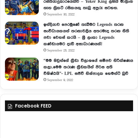
රස්තියාදුකාරයෙක්ව – Yoker King ලසිත් මාලිංග
ගැන ක්‍රිකට් රසිකයකු තැබු අපූරු සටහන.
September 30, 2022
ඉන්දියාව පෙරමුණේ තැබීමට Legends තරඟ
සංවිධායකයන් තරඟාවලිය අතරමැද තරඟ නීති
පවා වෙනස් කරයි – ශ්‍රී ලංකා Legends
කණ්ඩායමට දැඩි අසාධාරණයක්.!
September 25, 2022
“මම ඔවුන්ගේ ක්‍රීඩා විලාශයේ සමීපව නිරීක්ෂණය
කලා..මෙම තරුණ ක්‍රීඩකයින් පිරිස අති
විශිෂ්ඨයි”- LPL සජීවී නිශ්පාදක හෙමන්ට් බුච්
September 9, 2022
Facebook FEED