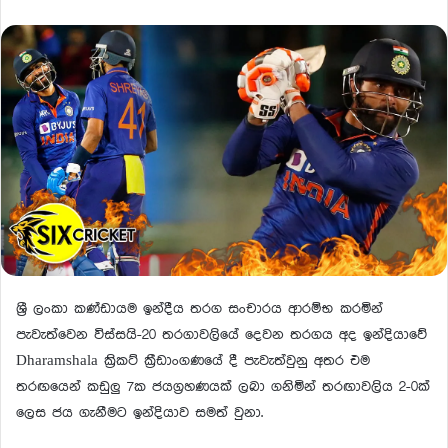
ශ්‍රී ලංකා කණ්ඩායම ඉන්දීය තරග සංචාරය ආරම්භ කරමින්
පැවැත්වෙන විස්සයි-20 තරගාවලියේ දෙවන තරගය අද ඉන්දියාවේ
Dharamshala ක්‍රිකට් ක්‍රීඩාංගණයේ දී පැවැත්වුනු අතර එම
තරඟයෙන් කඩුලු 7ක ජයග්‍රහණයක් ලබා ගනිමින් තරඟාවලිය 2-0ක්
ලෙස ජය ගැනීමට ඉන්දියාව සමත් වුනා.