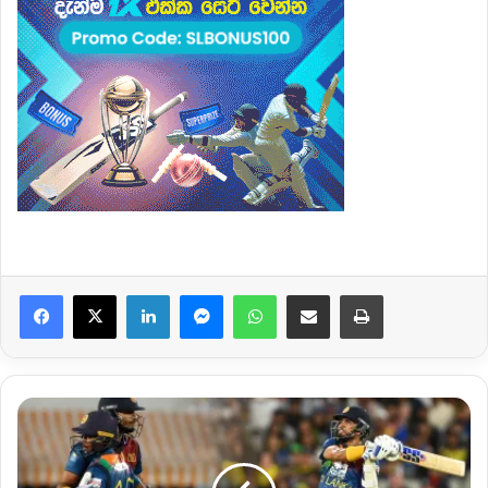
Facebook
X
LinkedIn
Messenger
WhatsApp
Share via Email
Print