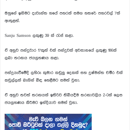
ඔහුගේ ඉනිමට දැවැන්ත හයේ පහරක් සමග හතරේ පහරවල් 7ක්
ඇතුළත්.
Sanju Samson ලකුණු 39 ක් රැස් කළා.
ඒ අනුව පන්දුවාර 17කුත් එක් පන්දුවක් අවසානයේ ලකුණු 186ක්
ලබා තරඟය ජයග්‍රහණය කළා.
පන්දුයැවීමේදි ලහිරු කුමාර කඩුලු දෙකක් සහ දුෂ්මන්ත චමීර එක්
කඩුල්ලක් බැගින් බිඳ හෙළීමට සමත් වුනා.
ඒ අනුව තවත් තරඟයක් ඉතිරිව තිබියදීම තරඟාවලිය 2-0ක් ලෙස
ජයග්‍රහණය කිරීමට ඉන්දියාව සමත් වුනා.