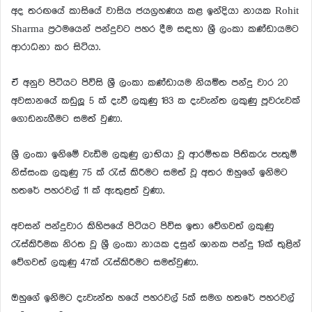
අද තරඟයේ කාසියේ වාසිය ජයග්‍රහණය කළ ඉන්දියා නායක Rohit
Sharma ප්‍රථමයෙන් පන්දුවට පහර දීම සඳහා ශ්‍රී ලංකා කණ්ඩායමට
ආරාධනා කර සිටියා.
ඒ අනුව පිටියට පිවිසි ශ්‍රී ලංකා කණ්ඩායම නියමිත පන්දු වාර 20
අවසානයේ කඩුලූ 5 ක් දැවී ලකුණු 183 ක දැවැන්ත ලකුණු පූවරුවක්
ගොඩනැගීමට සමත් වුණා.
ශ්‍රී ලංකා ඉනිමේ වැඩිම ලකුණු ලාභියා වූ ආරම්භක පිතිකරු පැතුම්
නිස්සංක ලකුණු 75 ක් රැස් කිරීමට සමත් වූ අතර ඔහුගේ ඉනිමට
හතරේ පහරවල් 11 ක් ඇතුළත් වුණා.
අවසන් පන්දුවාර කිහිපයේ පිටියට පිවිස ඉතා වේගවත් ලකුණු
රැස්කිරීමක නිරත වූ ශ්‍රී ලංකා නායක දසුන් ශානක පන්දු 19ක් තුළින්
වේගවත් ලකුණු 47ක් රැස්කිරීමට සමත්වුණා.
ඔහුගේ ඉනිමට දැවැන්ත හයේ පහරවල් 5ක් සමග හතරේ පහරවල්