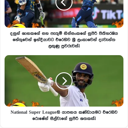
දසුන් ශානකගේ සහ පැතුම් නිස්සංකගේ සුපිරි පිතිහරඹය
හේතුවෙන් ඉන්දියාවට එරෙහිව ශ්‍රී ලංකාවෙන් දැවැන්ත
ලකුණු පුවරුවක්.!
National Super Leagueහි යාපනය කණ්ඩායමට එරෙහිව
රොෂේන් සිල්වාගේ සුපිරි ශතකක්.!