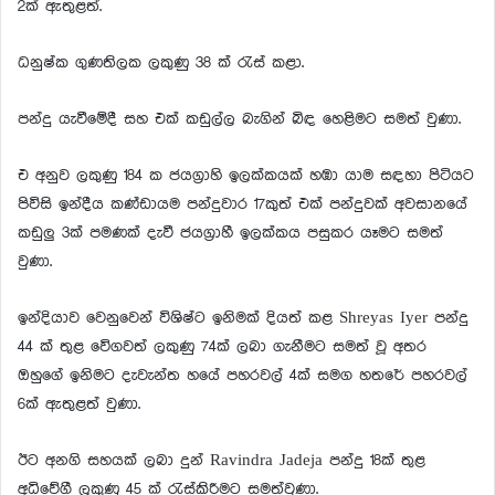
2ක් ඇතුළත්.
ධනුෂ්ක ගුණතිලක ලකුණු 38 ක් රැස් කළා.
පන්දු යැවීමේදී සහ එක් කඩුල්ල බැගින් බිඳ හෙළිමට සමත් වුණා.
එ අනුව ලකුණු 184 ක ජයග්‍රාහි ඉලක්කයක් හඹා යාම සඳහා පිටියට
පිවිසි ඉන්දීය කණ්ඩායම පන්දුවාර 17කුත් එක් පන්දුවක් අවසානයේ
කඩුලු 3ක් පමණක් දැවී ජයග්‍රාහී ඉලක්කය පසුකර යෑමට සමත්
වුණා.
ඉන්දියාව වෙනුවෙන් විශිෂ්ට ඉනිමක් දියත් කළ Shreyas Iyer පන්දු
44 ක් තුළ වෙිගවත් ලකුණු 74ක් ලබා ගැනීමට සමත් වූ අතර
ඔහුගේ ඉනිමට දැවැන්ත හයේ පහරවල් 4ක් සමග හතරේ පහරවල්
6ක් ඇතුළත් වුණා.
ඊට අනගි සහයක් ලබා දුන් Ravindra Jadeja පන්දු 18ක් තුළ
අධිවේගී ලකුණු 45 ක් රැස්කිරීමට සමත්වුණා.