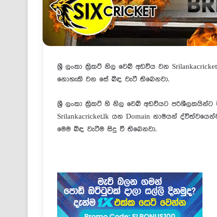
ශ්‍රී ලංකා ක්‍රිකට් නිල වෙබ් අඩවිය වන Srilankacri
නොහැකි වන සේ බිඳ වැටී තිබෙනවා.
ශ්‍රී ලංකා ක්‍රිකට් හි නිල වෙබ් අඩවියට පරිශීලකයි
Srilankacricket.lk යන Domain නාමයන් ද්විත්වයෙ
මෙම බිඳ වැටීම සිදු වී තිබෙනවා.