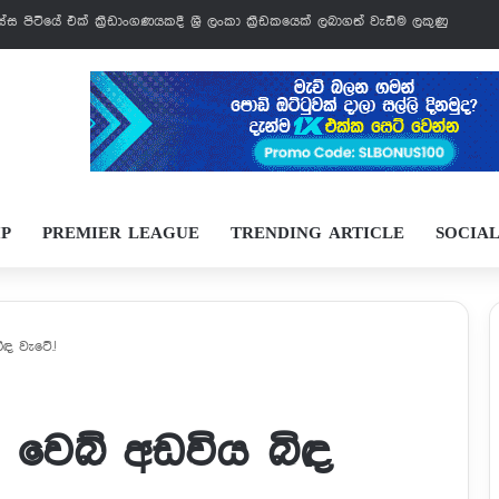
වෙන්නයි යන්නේ
IP
PREMIER LEAGUE
TRENDING ARTICLE
SOCIA
බිඳ වැටේ.!
 නිළ වෙබ් අඩවිය බිඳ