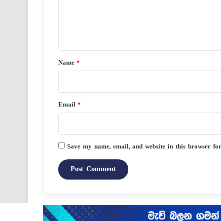
m
e
n
t
*
Name
*
Email
*
Save my name, email, and website in this browser fo