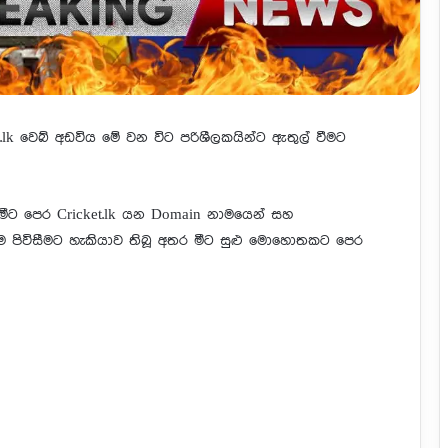
cket.lk වෙබ් අඩවිය මේ වන විට පරිශීලකයින්ට ඇතුල් වීමට
න්ට මීට පෙර Cricket.lk යන Domain නාමයෙන් සහ
න්ම පිවිසීමට හැකියාව තිබූ අතර මීට සුළු මොහොතකට පෙර