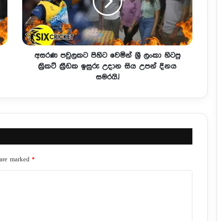
අසරණ පවුලකට පිහිට වෙමින් ශ්‍රී ලංකා හිටපු
ක්‍රිකට් ක්‍රීඩක ඉසුරු උදාන සිය උපන් දිනය
සමරයි.!
 are marked
*