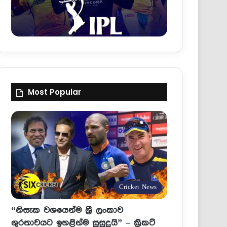
Most Popular
Cricket News
“නිසැක වශයෙන්ම ශ්‍රී ලංකාව
ශුරතාවයට ඉහළින්ම සුසුදුයි” – ක්‍රිකට්