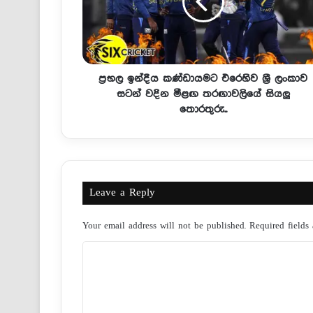
ප්‍රභල ඉන්දීය කණ්ඩායමට එරෙහිව ශ්‍රී ලංකාව
සටන් වදින මීළඟ තරඟාවලියේ සියලු
තොරතුරු..
Leave a Reply
Your email address will not be published.
Required fields
C
o
m