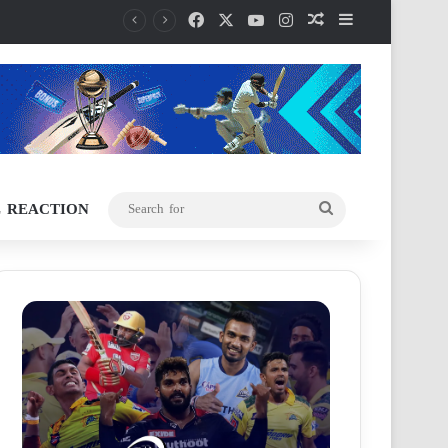
Facebook
X
YouTube
Instagram
Random Article
Sidebar
L REACTION
Search
for