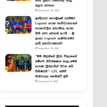
ගැන ක්‍රිකට් රසිකයකු තැබු
අපූරු සටහන.
September 30, 2022
ඉන්දියාව පෙරමුණේ තැබීමට
Legends තරඟ සංවිධායකයන්
තරඟාවලිය අතරමැද තරඟ
නීති පවා වෙනස් කරයි – ශ්‍රී
ලංකා Legends කණ්ඩායමට
දැඩි අසාධාරණයක්.!
September 25, 2022
“මම ඔවුන්ගේ ක්‍රීඩා විලාශයේ
සමීපව නිරීක්ෂණය කලා..මෙම
තරුණ ක්‍රීඩකයින් පිරිස අති
විශිෂ්ඨයි”- LPL සජීවී
නිශ්පාදක හෙමන්ට් බුච්
September 9, 2022