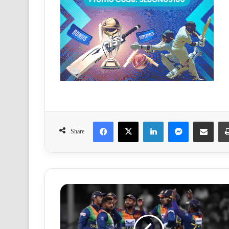
Facebook
X
LinkedIn
Messenger
Share via Email
Share