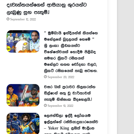
දැවැන්තයන්ගෙන් ආසියානු ශුරයන්ට
ලැබුණු සුභ පැතුම්.!
September 12, 2022
” මුම්බායි ඉන්දියන්ස් කියන්නෙ
මහේලගේ බූදලයක් නෙමේ ”
ශ්‍රි ලංකා ක්‍රීඩකයන්ට
විශේෂත්වයක් නොදීම පිළිබද
සමහර ක්‍රිකට් රසිකයන්
මහේලට නගන චෝදනා වලට,
ක්‍රිකට් රසිකයෙක් තැබු සටහන.
September 20, 2022
වසර 13ක් පුරාවට තිලකරත්න
ඩිල්ෂාන් සතු වූ වාර්තාවක්
පැතුම් නිස්සංක බිදහෙළයි..!
September 10, 2022
ලෙජන්ඩ්ලා ඉද්දී ලෝකයම
ඉල්ලන්නේ රස්තියාදුකාරයෙක්ව
– Yoker King ලසිත් මාලිංග