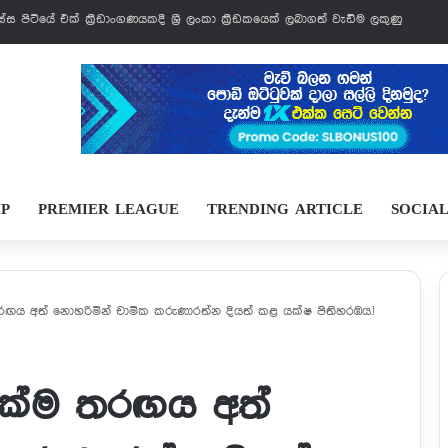
වෙන්නයි යන්නේ
IP
PREMIER LEAGUE
TRENDING ARTICLE
SOCIA
ඟය අත් නොහරිමින් චාමික කරුණාරත්න දියත් කළ යක්ෂ පිතිහරඹය.!
ෙක්ම තරඟය අත්