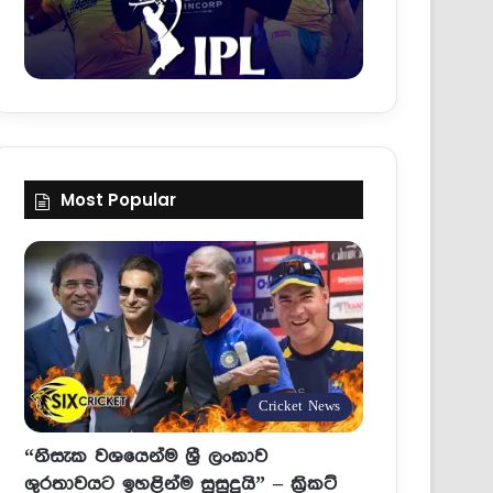
Most Popular
Cricket News
“නිසැක වශයෙන්ම ශ්‍රී ලංකාව
ශුරතාවයට ඉහළින්ම සුසුදුයි” – ක්‍රිකට්