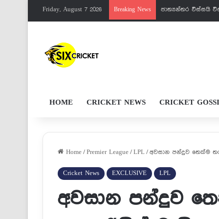
Friday, August 7 2026
පැතුම්ට මරු වැඩක් 
Breaking News
HOME
CRICKET NEWS
CRICKET GOSS
Home
/
Premier League
/
LPL
/
අවසාන පන්දුව තෙක්ම තර
Cricket News
EXCLUSIVE
LPL
අවසාන පන්දුව ත