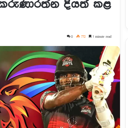
 කරුණාරත්න දියත් කළ
0
772
1 minute read