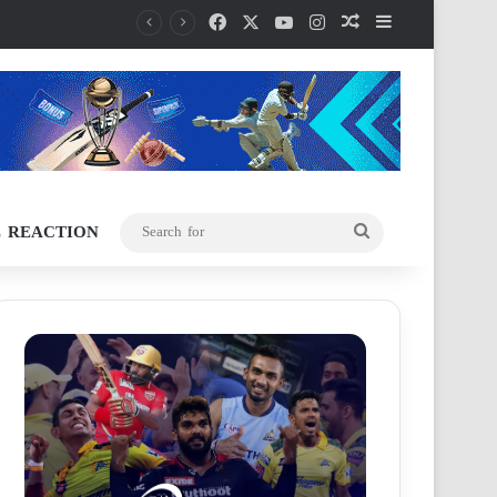
Facebook
X
YouTube
Instagram
Random Article
Sidebar
L REACTION
Search
for