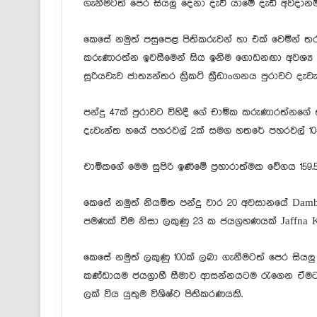
ගැනීමටත් පෙර සියලු දෙනා දැවී යාමේ දැඩි අවදානම
කෙසේ නමුත් පසුපෙළ පිතිකරුවන් හා එක් වෙමින්
කරුණාරත්න ඉවසීමෙන් සිය ඉනිම ගොඩනඟා අවශ්‍ය 
සූරියවැව ජාත්‍යන්තර ක්‍රිකට් ක්‍රීඩාංගනය පුරාවට ද
පන්දු 47ක් පුරාවට විහිදී ගේ චාමික කරුණාරත්නගේ
දැවැන්ත හයේ පහරවල් 2ක් සමග හතරේ පහරවල් 10ක
චාමිකගේ මෙම සුපිරි ඉණිමේ ප්‍රහාරාත්මක වේගය 159
කෙසේ නමුත් නියමිත පන්දු වාර 20 අවසානයේ Dambu
පමණක් වීම නිසා ලකුණු 23 ක ජයග්‍රහණයක් Jaffna K
කෙසේ නමුත් ලකුණු 100ක් ලබා ගැනීමටත් පෙර සියලු
කණ්ඩායම ජයග්‍රාහී සීමාව ආසන්නයටම රැගෙන ඒමට
ලක් විය යුතුම විශිෂ්ට පිතිකරණයකි.