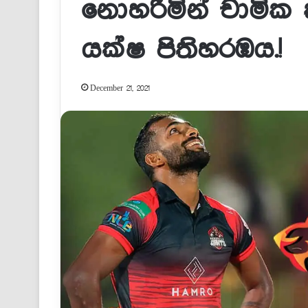
නොහරිමින් චාමික
යක්ෂ පිතිහරඹය.!
December 21, 2021