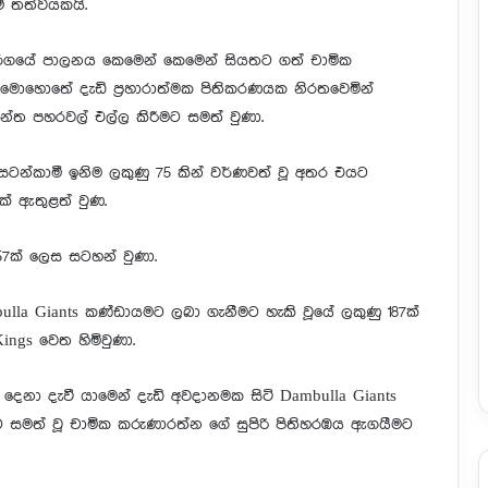
් තත්වයකයි.
 තරගයේ පාලනය කෙමෙන් කෙමෙන් සියතට ගත් චාමික
මොහොතේ දැඩි ප්‍රහාරාත්මක පිතිකරණයක නිරතවෙමින්
ැවැන්ත පහරවල් එල්ල කිරීමට සමත් වුණා.
 සටන්කාමී ඉනිම ලකුණු 75 කින් වර්ණවත් වූ අතර එයට
් ඇතුළත් වුණ.
.57ක් ලෙස සටහන් වුණා.
lla Giants කණ්ඩායමට ලබා ගැනීමට හැකි වූයේ ලකුණු 187ක්
ings වෙත හිමිවුණා.
 දෙනා දැවී යාමෙන් දැඩි අවදානමක සිටි Dambulla Giants
 සමත් වූ චාමික කරුණාරත්න ගේ සුපිරි පිතිහරඹය ඇගයීමට