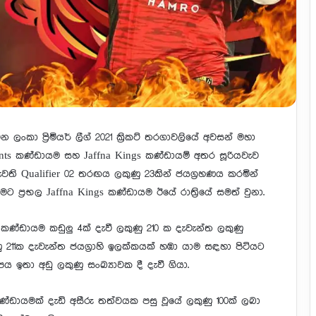
න ලංකා ප්‍රිමියර් ලීග් 2021 ක්‍රිකට් තරගාවලියේ අවසන් මහා
nts කණ්ඩායම සහ Jaffna Kings කණ්ඩායම් අතර සූරියවැව
ි පැවති Qualifier 02 තරඟය ලකුණු 23කින් ජයග්‍රහණය කරමින්
ප්‍රභල Jaffna Kings කණ්ඩායම ඊයේ රාත්‍රියේ සමත් වුනා.
 කණ්ඩායම කඩුලු 4ක් දැවී ලකුණු 210 ක දැවැන්ත ලකුණු
211ක දැවැන්ත ජයග්‍රාහි ඉලක්කයක් හඹා යාම සඳහා පිටියට
ය ඉතා අඩු ලකුණු සංඛ්‍යාවක දී දැවී ගියා.
කණ්ඩායමක් දැඩි අසීරු තත්වයක පසු වූයේ ලකුණු 100ක් ලබා