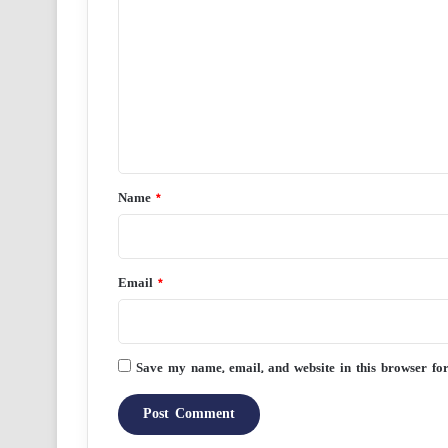
o
m
m
e
n
t
*
Name
*
Email
*
Save my name, email, and website in this browser fo