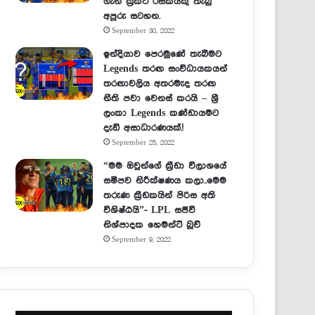
ගැන ක්‍රිකට් රසිකයකු තැබු
අපූරු සටහන.
September 30, 2022
ඉන්දියාව පෙරමුණේ තැබීමට
Legends තරඟ සංවිධායකයන්
තරඟාවලිය අතරමැද තරඟ
නීති පවා වෙනස් කරයි – ශ්‍රී
ලංකා Legends කණ්ඩායමට
දැඩි අසාධාරණයක්.!
September 25, 2022
“මම ඔවුන්ගේ ක්‍රීඩා විලාශයේ
සමීපව නිරීක්ෂණය කලා..මෙම
තරුණ ක්‍රීඩකයින් පිරිස අති
විශිෂ්ඨයි”- LPL සජීවී
නිශ්පාදක හෙමන්ට් බුච්
September 9, 2022