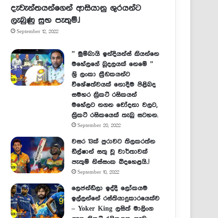
දැවැන්තයන්ගෙන් ආසියානු ශුරයන්ට
ලැබුණු සුභ පැතුම්.!
September 12, 2022
” මුම්බායි ඉන්දියන්ස් කියන්නෙ
මහේලගේ බූදලයක් නෙමේ ”
ශ්‍රි ලංකා ක්‍රීඩකයන්ට
විශේෂත්වයක් නොදීම පිළිබද
සමහර ක්‍රිකට් රසිකයන්
මහේලට නගන චෝදනා වලට,
ක්‍රිකට් රසිකයෙක් තැබු සටහන.
September 20, 2022
වසර 13ක් පුරාවට තිලකරත්න
ඩිල්ෂාන් සතු වූ වාර්තාවක්
පැතුම් නිස්සංක බිදහෙළයි..!
September 10, 2022
ලෙජන්ඩ්ලා ඉද්දී ලෝකයම
ඉල්ලන්නේ රස්තියාදුකාරයෙක්ව
– Yoker King ලසිත් මාලිංග