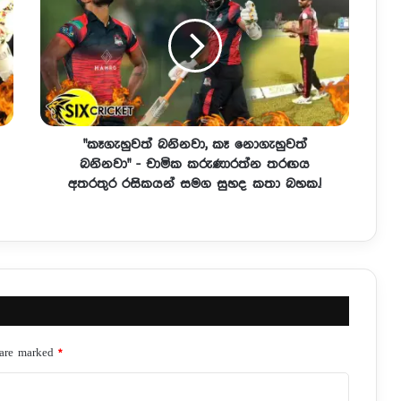
"කෑගැහුවත් බනිනවා, කෑ නොගැහුවත්
බනිනවා" - චාමික කරුණාරත්න තරඟය
අතරතුර රසිකයන් සමග සුහද කතා බහක.!
 are marked
*