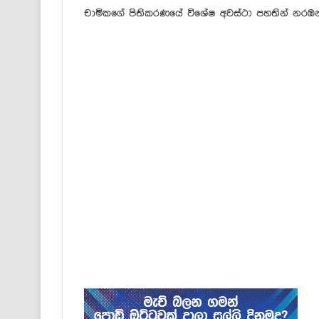
චාමිකගේ පිතිකරණයේ විශේෂ අවස්ථා පහතින් නරඹ