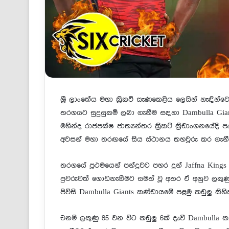
ශ්‍රී ලාංකේය මහා ක්‍රිකට් සැණකෙළිය ලෙසින් හැඳින්වෙ
තරගයට සුදුසුකම් ලබා ගැනීම සඳහා Dambulla Gia
මහින්ද රාජපක්ෂ ජාත්‍යන්තර ක්‍රිකට් ක්‍රිඩාංගනයේද
අවසන් මහා තරඟයේ සිය ස්ථානය තහවුරු කර ගැනීමට 
තරගයේ ප්‍රථමයෙන් පන්දුවට පහර දුන් Jaffna Kings
පුවරුවක් ගොඩනැගීමට සමත් වූ අතර ඒ අනුව ලකුණු 
පිවිසි Dambulla Giants කණ්ඩායමේ පළමු කඩුලු කිහිප
එනම් ලකුණු 85 වන විට කඩුලු 6ක් දැවී Dambulla 