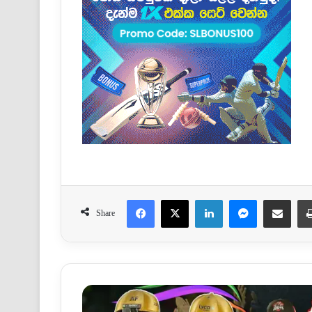
Facebook
X
LinkedIn
Messenger
Share via Email
Share