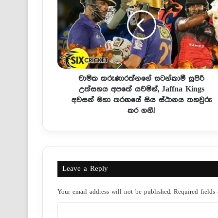
චාමික කරුණාරත්නගේ සටන්කාමී සුපිරි
උත්සහය අපතේ යවමින්, Jaffna Kings
අවසන් මහා තරඟයේ සිය ස්ථානය තහවුරු
කර ගනී.!
Leave a Reply
Your email address will not be published.
Required fields
C