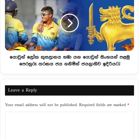
යොවුන් ලෝක කුසලානය හඹා යන යොවුන් සිංහයන් පළමු
පෙරහුරු තරඟය ජය ගනිමින් ජයග්‍රාහීව ඉදිරියට.!
Leave a Reply
Your email address will not be published.
Required fields are marked
*
C
o
m