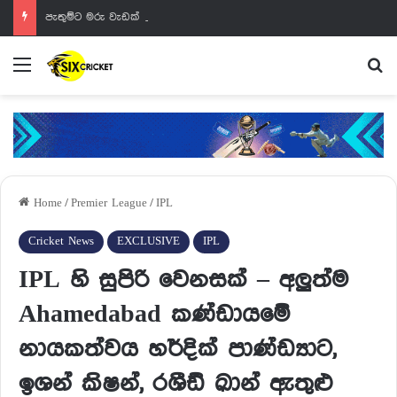
පැතුම්ට මරු වැඩක් වෙන්නයි යන්නේ
Menu
Se
Home
/
Premier League
/
IPL
Cricket News
EXCLUSIVE
IPL
IPL හි සුපිරි වෙනසක් – අලුත්ම
Ahamedabad කණ්ඩායමේ
නායකත්වය හර්දික් පාණ්ඩ්‍යාට,
ඉශන් කිෂන්, රශීඩ් ඛාන් ඇතුළු