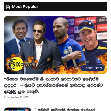
Most Popular
Cricket News
“නිසැක වශයෙන්ම ශ්‍රී ලංකාව ශුරතාවයට ඉහළින්ම
සුසුදුයි” – ක්‍රිකට් දැවැන්තයන්ගෙන් ආසියානු ශුරයන්ට
ලැබුණු සුභ පැතුම්.!
September 12, 2022
” මුම්බායි ඉන්දියන්ස් කියන්නෙ මහේලගේ