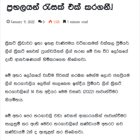
ප්‍රභලයන් රැසක් එක් කරගනී.!
January 11, 2022
0
1,125
1 minute read
ක්‍රිකට් ක්‍රීඩාවට ඉතා ඉහළ වාණිජමය වටිනාකමක් එක්කල ප්‍රිමියර්
ලීග් ක්‍රිකට් හෙවත් ෆ්‍රැන්චයිසස් ලීග් තරඟ මේ වන විට ලෝකයේ
දැඩි ආකර්ෂණයක් හිමිකරගෙන තිබෙනවා.
මේ අතර ලෝකයේ වැඩිම පිරිසක් නරඹන මෙන්ම ලොව ජනප්‍රියම
ලීග් තරගාවලිය ලෙසින් සැලකෙන ඉන්දීය ප්‍රිමියර් ලීග් ක්‍රිකට්
තරගාවලියේ 14 වන අදියර මෙම වසරේ (2022) පැවැත්වීමට
නියමිතය.
මේ අතර පෙර තරගාවලි වඩා වෙනස් ආකාරයකින් පැවැත්වීමට
සැලසුම් කර ඇති මෙවර තරගාවලියේ කණ්ඩායම් අතරට නව
කණ්ඩායම් 2ක් ද ඇතුළත් කර තිබෙනවා.