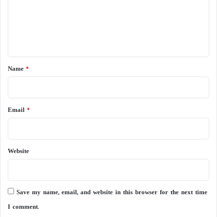
m
e
n
t
*
Name
*
Email
*
Website
Save my name, email, and website in this browser for the next time
I comment.