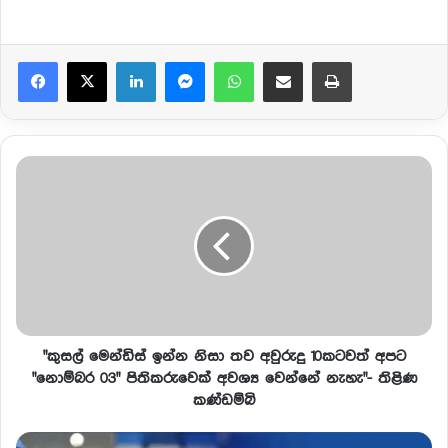
Facebook
X
LinkedIn
Messenger
WhatsApp
Share via Email
Print
"කුසල් මෙන්ඩිස් ඉන්න නිසා තව අවුරුදු 10කටවත් අපට
"නොම්බර 03" පිතිකරුවෙක් අවශ්‍ය වෙන්නේ නැහැ"- තිළිණ
කණ්ඩම්බි