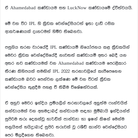
ඒ Ahamedabad කණ්ඩායම සහ LuckNow කණ්ඩායමේ ද්විත්වයයි.
මේ වන විට IPL හි ක්‍රිඩක වෙන්දේසියටත් ඉතා දැඩි රසික
ආකර්ෂණයක් දැනටමත් හිමිව තිබෙනවා.
පසුගිය තරඟ වාරයේදී IPL කණ්ඩායම් නියෝජනය කළ ක්‍රීඩකයින්
මෙවර ක්‍රීඩක වෙන්දේසියේදී නැවතත් කණ්ඩායම් අතර බෙදී යන
අතර නව කණ්ඩායමක් වන Ahamedabad කණ්ඩායම පෙරළිකාර
තීරණ කිහිපයක් සමඟින් IPL 2022 තරඟාවලියේ කැපීපෙනෙන
කණ්ඩායම බවට පෙන්වන ලක්ෂණ මේ වන විටත් ක්‍රීඩක
වෙන්දේසිය තුළදීම පහළ වී තිබීම විශේෂත්වයක්.
ඒ අනුව මෙවර ඉන්දිය ප්‍රමියලීග් තරඟාවලයේ අලුත්ම ෆැන්චයිස්
කන්ඩායමක් වන අහමදාබද් කන්ඩායම සඳහා මුම්බායි ඉන්දියන්ස්
සුපිරිම තරු දෙකක්වූ හාර්ඩික් පාන්ඩ්‍යා හා ඉෂන් කිෂන් මෙන්ම
සන්‍රයිසස් හයිද්‍රාබාද් සුපිරි තරුවක් වූ රශීඩ් කාන්ව වෙන්දේසියට
පෙර මිලදීගෙන තිබෙනවා.