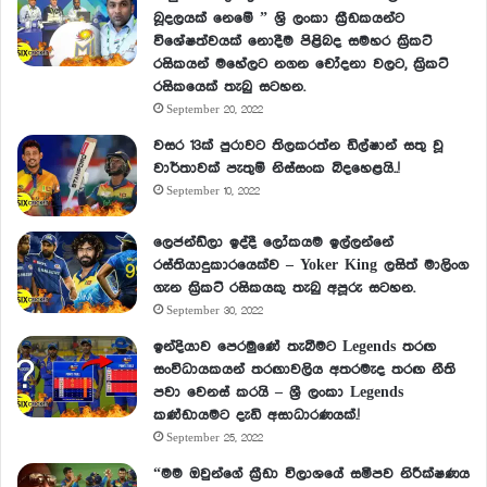
බූදලයක් නෙමේ ” ශ්‍රි ලංකා ක්‍රීඩකයන්ට
විශේෂත්වයක් නොදීම පිළිබද සමහර ක්‍රිකට්
රසිකයන් මහේලට නගන චෝදනා වලට, ක්‍රිකට්
රසිකයෙක් තැබු සටහන.
September 20, 2022
වසර 13ක් පුරාවට තිලකරත්න ඩිල්ෂාන් සතු වූ
වාර්තාවක් පැතුම් නිස්සංක බිදහෙළයි..!
September 10, 2022
ලෙජන්ඩ්ලා ඉද්දී ලෝකයම ඉල්ලන්නේ
රස්තියාදුකාරයෙක්ව – Yoker King ලසිත් මාලිංග
ගැන ක්‍රිකට් රසිකයකු තැබු අපූරු සටහන.
September 30, 2022
ඉන්දියාව පෙරමුණේ තැබීමට Legends තරඟ
සංවිධායකයන් තරඟාවලිය අතරමැද තරඟ නීති
පවා වෙනස් කරයි – ශ්‍රී ලංකා Legends
කණ්ඩායමට දැඩි අසාධාරණයක්.!
September 25, 2022
“මම ඔවුන්ගේ ක්‍රීඩා විලාශයේ සමීපව නිරීක්ෂණය