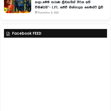
කලා..මෙම තරුණ ක්‍රීඩකයින් පිරිස අති
විශිෂ්ඨයි”- LPL සජීවී නිශ්පාදක හෙමන්ට් බුච්
September 9, 2022
Facebook FEED