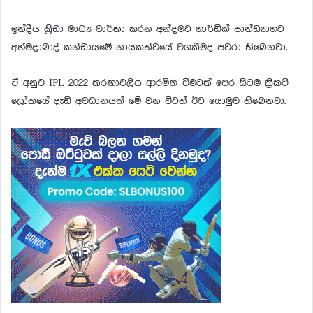
ඉන්දීය ක්‍රිඩා මාධ්‍ය වාර්තා කරන අන්දමට හාර්ඩික් පාන්ඩ්‍යාහට
අහ්මදාබාද් කන්ඩායමේ නායකත්වයේ වගකීමද පවරා තිබෙනවා.
ඒ අනුව IPL 2022 තරඟාවලිය ආරම්භ වීමටත් පෙර සිටම ක්‍රිකට්
ලෝකයේ දැඩි අවධානයක් මේ වන විටත් ඊට යොමුව තිබෙනවා.