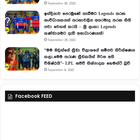
September 30, 2022
ඉන්දියාව පෙරමුණේ තැබීමට Legends තරඟ
සංවිධායකයන් තරඟාවලිය අතරමැද තරඟ නීති
පවා වෙනස් කරයි – ශ්‍රී ලංකා Legends
කණ්ඩායමට දැඩි අසාධාරණයක්.!
September 25, 2022
“මම ඔවුන්ගේ ක්‍රීඩා විලාශයේ සමීපව නිරීක්ෂණය
කලා..මෙම තරුණ ක්‍රීඩකයින් පිරිස අති
විශිෂ්ඨයි”- LPL සජීවී නිශ්පාදක හෙමන්ට් බුච්
September 9, 2022
Facebook FEED