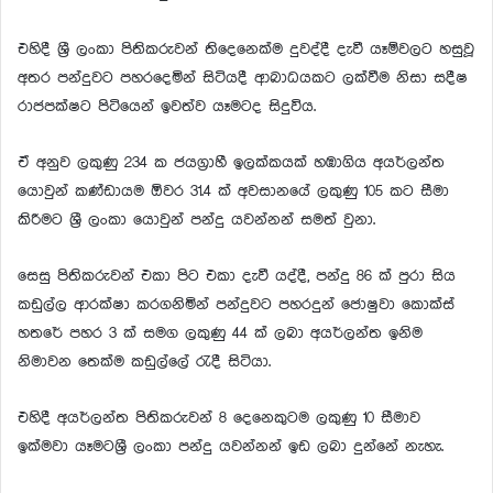
එහිදී ශ්‍රී ලංකා පිතිකරුවන් තිදෙනෙක්ම දුවද්දී දැවී යෑම්වලට හසුවූ
අතර පන්දුවට පහරදෙමින් සිටියදී ආබාධයකට ලක්වීම නිසා සදීෂ
රාජපක්ෂට පිටියෙන් ඉවත්ව යෑමටද සිදුවිය.
ඒ අනුව ලකුණු 234 ක ජයග්‍රාහී ඉලක්කයක් හඹාගිය අයර්ලන්ත
යොවුන් කණ්ඩායම ඕවර 31.4 ක් අවසානයේ ලකුණු 105 කට සීමා
කිරීමට ශ්‍රී ලංකා යොවුන් පන්දු යවන්නන් සමත් වුනා.
සෙසු පිතිකරුවන් එකා පිට එකා දැවී යද්දී, පන්දු 86 ක් පුරා සිය
කඩුල්ල ආරක්ෂා කරගනිමින් පන්දුවට පහරදුන් ජොෂුවා කොක්ස්
හතරේ පහර 3 ක් සමග ලකුණු 44 ක් ලබා අයර්ලන්ත ඉනිම
නිමාවන තෙක්ම කඩුල්ලේ රැදී සිටියා.
එහිදී අයර්ලන්ත පිතිකරුවන් 8 දෙනෙකුටම ලකුණු 10 සීමාව
ඉක්මවා යෑමටශ්‍රී ලංකා පන්දු යවන්නන් ඉඩ ලබා දුන්නේ නැහැ.