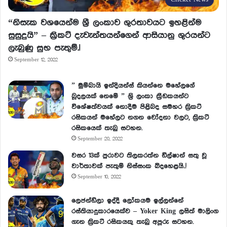
“නිසැක වශයෙන්ම ශ්‍රී ලංකාව ශුරතාවයට ඉහළින්ම
සුසුදුයි” – ක්‍රිකට් දැවැන්තයන්ගෙන් ආසියානු ශුරයන්ට
ලැබුණු සුභ පැතුම්.!
September 12, 2022
” මුම්බායි ඉන්දියන්ස් කියන්නෙ මහේලගේ
බූදලයක් නෙමේ ” ශ්‍රි ලංකා ක්‍රීඩකයන්ට
විශේෂත්වයක් නොදීම පිළිබද සමහර ක්‍රිකට්
රසිකයන් මහේලට නගන චෝදනා වලට, ක්‍රිකට්
රසිකයෙක් තැබු සටහන.
September 20, 2022
වසර 13ක් පුරාවට තිලකරත්න ඩිල්ෂාන් සතු වූ
වාර්තාවක් පැතුම් නිස්සංක බිදහෙළයි..!
September 10, 2022
ලෙජන්ඩ්ලා ඉද්දී ලෝකයම ඉල්ලන්නේ
රස්තියාදුකාරයෙක්ව – Yoker King ලසිත් මාලිංග
ගැන ක්‍රිකට් රසිකයකු තැබු අපූරු සටහන.