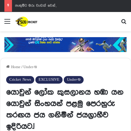
පැතුම්ට මරු වැඩක් වෙන්නයි යන්නේ
Menu
Se
Home
/
Under-19
Cricket News
EXCLUSIVE
Under-19
යොවුන් ලෝක කුසලානය හඹා යන
යොවුන් සිංහයන් පළමු පෙරහුරු
තරඟය ජය ගනිමින් ජයග්‍රාහීව
ඉදිරියට.!