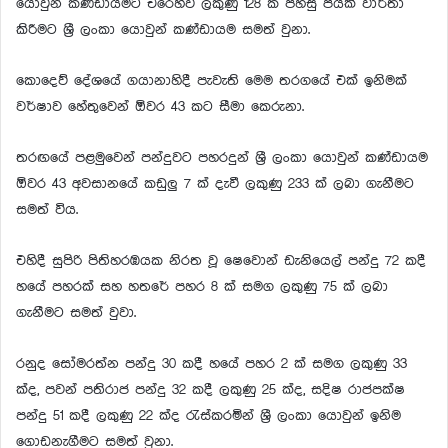
යොවුන් කණ්ඩායමට එරෙහිව ලකුණු 128 ක පහසු ජයක් වාර්තා
කිරීමට ශ්‍රී ලංකා යොවුන් කණ්ඩායම සමත් වුනා.
කොදෙව් දේශයේ ගයානාහිදී පැවැති මෙම තරගයේ එක් ඉනිමක්
වර්ෂාව හේතුවෙන් ඕවර 43 කට සීමා කෙරුනා.
තරඟයේ පළමුවෙන් පන්දුවට පහරදුන් ශ්‍රී ලංකා යොවුන් කණ්ඩායම
ඕවර 43 අවසානයේ කඩුලු 7 ක් දැවී ලකුණු 233 ක් ලබා ගැනීමට
සමත් විය.
එහිදී සුපිරි පිතිහරඹයක නිරත වූ ෂෙවොන් ඩැනියෙල් පන්දු 72 කදී
හයේ පහරක් සහ හතරේ පහර 8 ක් සමග ලකුණු 75 ක් ලබා
ගැනීමට සමත් වුවා.
රනුද සෝමරත්න පන්දු 30 කදී හයේ පහර 2 ක් සමග ලකුණු 33
ක්ද, පවන් පතිරාජ පන්දු 32 කදී ලකුණු 25 ක්ද, සදිෂ රාජපක්ෂ
පන්දු 51 කදී ලකුණු 22 ක්ද රැස්කරමින් ශ්‍රී ලංකා යොවුන් ඉනිම
ගොඩනැගීමට සමත් වුනා.