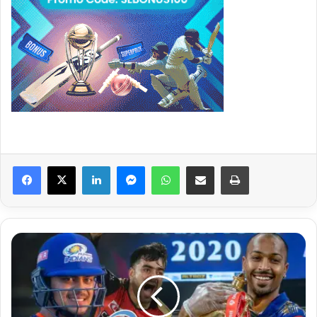
Facebook
X
LinkedIn
Messenger
WhatsApp
Share via Email
Print