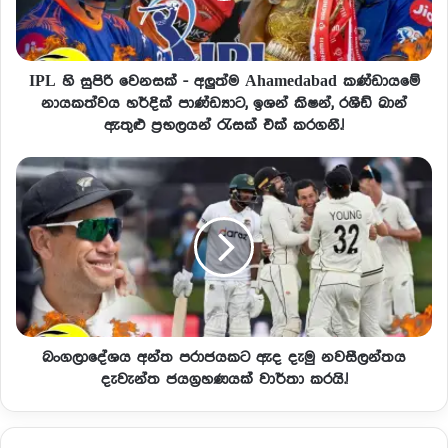
IPL හි සුපිරි වෙනසක් - අලුත්ම Ahamedabad කණ්ඩායමේ
නායකත්වය හර්දික් පාණ්ඩ්‍යාට, ඉශන් කිෂන්, රශීඩ් ඛාන්
ඇතුළු ප්‍රභලයන් රැසක් එක් කරගනී.!
බංගලාදේශය අන්ත පරාජයකට ඇද දැමු නවසීලන්තය
දැවැන්ත ජයග්‍රහණයක් වාර්තා කරයි.!