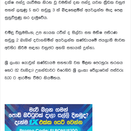
දක්ෂ පන්දු යැවීමක නිරත වූ වමතින් දඟ පන්දු යවන ක්‍රීඩක වනුජ
සහන් ලකුණු 5 කට කඩුලු 3 ක් බිඳහෙළමින් අයර්ලන්ත මැද පෙළ
සුනුවිසුණු කර දැමුවේය.
චමිඳු වික්‍රමසිංහ, උප නායක රවීන් ද සිල්වා සහ මතීෂ පතිරණ
කඩුලු 2 බැගින් දවාගනිමින් අයර්ලන්ත කණ්ඩායමේ ජයග්‍රාහී මාවත
අවහිර කිරීම සඳහා වනුජට අනගි සහායක් දුන්නා.
ශ්‍රී ලංකා යොවුන් කණ්ඩායම සහභාගි වන මීළඟ පෙරහුරු තරගය
හෙට (12 වැනිදා) උගන්ඩාවට එරෙහිව ශ්‍රී ලංකා වේලාවෙන් පස්වරු
8.00 ට ආරම්භ වීමට නියමිතය.