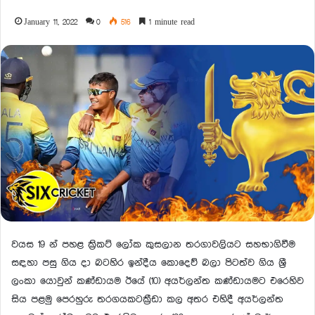
January 11, 2022
0
516
1 minute read
වයස 19 න් පහළ කි‍්‍රකට් ලෝක කුසලාන තරගාවලියට සහභාගිවීම
සඳහා පසු ගිය දා බටහිර ඉන්දීය කොදෙව් බලා පිටත්ව ගිය ශ්‍රී
ලංකා යොවුන් කණ්ඩායම ඊයේ (10) අයර්ලන්ත කණ්ඩායමට එරෙහිව
සිය පළමු පෙරහුරු තරගයකටක්‍රීඩා කල අතර එහිදී අයර්ලන්ත