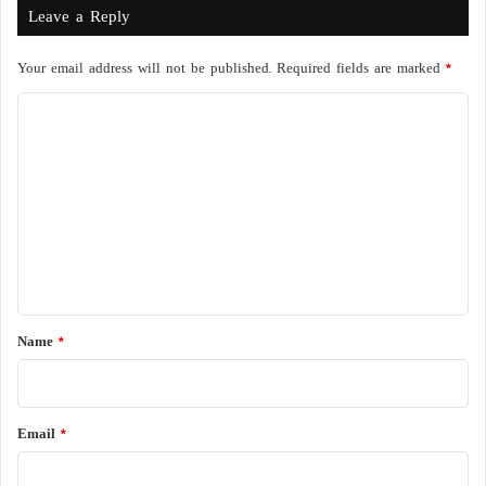
Leave a Reply
Your email address will not be published.
Required fields are marked
*
C
o
m
m
e
n
t
*
Name
*
Email
*