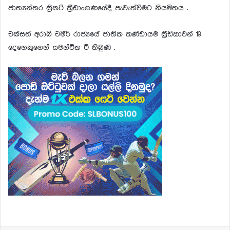
ජාත්‍යන්තර ක්‍රිකට් ක්‍රීඩාංගණයේදී පැවැත්වීමට නියමිතය .
එක්සත් අරාබි එමීර් රාජ්‍යයේ ජාතික කණ්ඩායම ක්‍රීඩිකාවන් 19
දෙනෙකුගෙන් සමන්විත වී තිබුණි .