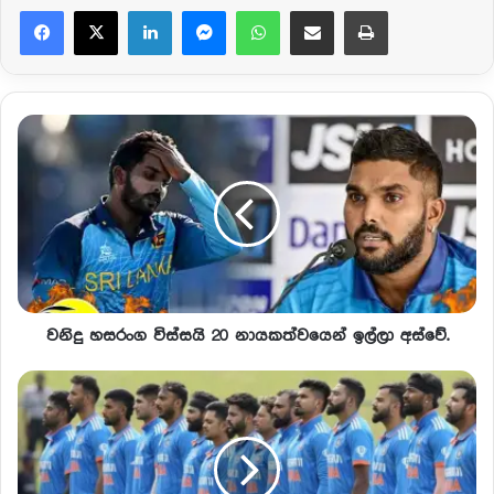
Facebook
X
LinkedIn
Messenger
WhatsApp
Share via Email
Print
වනිදු හසරංග විස්සයි 20 නායකත්වයෙන් ඉල්ලා අස්වේ.