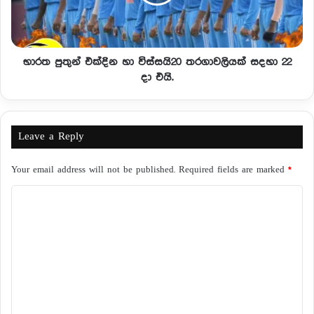
භාරත පුතුන් එක්දින හා විස්සයි20 තරගාවලියක් සදහා 22
දා එයි.
Leave a Reply
Your email address will not be published.
Required fields are marked
*
C
o
m
m
e
n