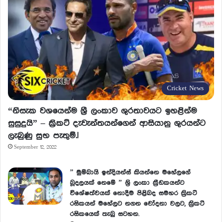
Cricket News
“නිසැක වශයෙන්ම ශ්‍රී ලංකාව ශුරතාවයට ඉහළින්ම
සුසුදුයි” – ක්‍රිකට් දැවැන්තයන්ගෙන් ආසියානු ශුරයන්ට
ලැබුණු සුභ පැතුම්.!
September 12, 2022
” මුම්බායි ඉන්දියන්ස් කියන්නෙ මහේලගේ
බූදලයක් නෙමේ ” ශ්‍රි ලංකා ක්‍රීඩකයන්ට
විශේෂත්වයක් නොදීම පිළිබද සමහර ක්‍රිකට්
රසිකයන් මහේලට නගන චෝදනා වලට, ක්‍රිකට්
රසිකයෙක් තැබු සටහන.