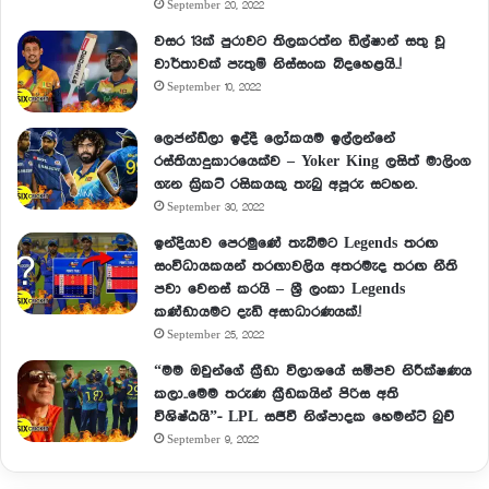
September 20, 2022
වසර 13ක් පුරාවට තිලකරත්න ඩිල්ෂාන් සතු වූ
වාර්තාවක් පැතුම් නිස්සංක බිදහෙළයි..!
September 10, 2022
ලෙජන්ඩ්ලා ඉද්දී ලෝකයම ඉල්ලන්නේ
රස්තියාදුකාරයෙක්ව – Yoker King ලසිත් මාලිංග
ගැන ක්‍රිකට් රසිකයකු තැබු අපූරු සටහන.
September 30, 2022
ඉන්දියාව පෙරමුණේ තැබීමට Legends තරඟ
සංවිධායකයන් තරඟාවලිය අතරමැද තරඟ නීති
පවා වෙනස් කරයි – ශ්‍රී ලංකා Legends
කණ්ඩායමට දැඩි අසාධාරණයක්.!
September 25, 2022
“මම ඔවුන්ගේ ක්‍රීඩා විලාශයේ සමීපව නිරීක්ෂණය
කලා..මෙම තරුණ ක්‍රීඩකයින් පිරිස අති
විශිෂ්ඨයි”- LPL සජීවී නිශ්පාදක හෙමන්ට් බුච්
September 9, 2022