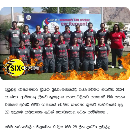
දඹුල්ල ජාත්‍යන්තර ක්‍රිකට් ක්‍රීඩාංගණයේදී පැවැත්වීමට නියමිත 2024
කාන්තා ආසියානු ක්‍රිකට් කුසලාන තරගාවලියට සහභාගී වීම සදහා
එක්සත් අරාබි එමීර් රාජ්‍යයේ ජාතික කාන්තා ක්‍රිකට් කණ්ඩායම අද
(12) අලුයම කටුනායක ගුවන් තොටුපොළ වෙත පැමිණියහ .
මෙම තරගාවලිය එළඹෙන 19 දින සිට 28 දින දක්වා දඹුල්ල