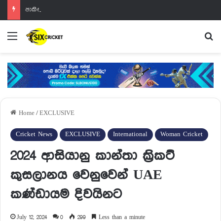
පාකිස්ථානයට මිරාස් දුන් තෑග්ග
Menu
Se
Home
/
EXCLUSIVE
Cricket News
EXCLUSIVE
International
Woman Cricket
2024 ආසියානු කාන්තා ක්‍රිකට්
කුසලානය වෙනුවෙන් UAE
කණ්ඩායම දිවයිනට
July 12, 2024
0
299
Less than a minute