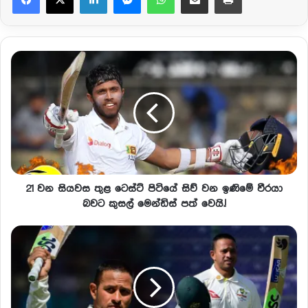
21 වන සියවස තුළ ටෙස්ට් පිටියේ සිව් වන ඉණිමේ වීරයා
බවට කුසල් මෙන්ඩිස් පත් වෙයි.!