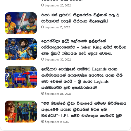
September 20, 2022
වසර 13ක් පුරාවට තිලකරත්න ඩිල්ෂාන් සතු වූ
වාර්තාවක් පැතුම් නිස්සංක බිදහෙළයි..!
September 10, 2022
ලෙජන්ඩ්ලා ඉද්දී ලෝකයම ඉල්ලන්නේ
රස්තියාදුකාරයෙක්ව – Yoker King ලසිත් මාලිංග
ගැන ක්‍රිකට් රසිකයකු තැබු අපූරු සටහන.
September 30, 2022
ඉන්දියාව පෙරමුණේ තැබීමට Legends තරඟ
සංවිධායකයන් තරඟාවලිය අතරමැද තරඟ නීති
පවා වෙනස් කරයි – ශ්‍රී ලංකා Legends
කණ්ඩායමට දැඩි අසාධාරණයක්.!
September 25, 2022
“මම ඔවුන්ගේ ක්‍රීඩා විලාශයේ සමීපව නිරීක්ෂණය
කලා..මෙම තරුණ ක්‍රීඩකයින් පිරිස අති
විශිෂ්ඨයි”- LPL සජීවී නිශ්පාදක හෙමන්ට් බුච්
September 9, 2022