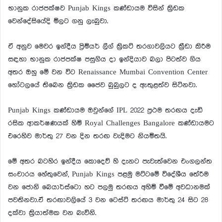
භානුක රාජපක්ෂව Punjab Kings කණ්ඩායම විසින් ක්‍රිඩක
වෙන්දේසියේදි මිලට ගනු ලැබුවා.
ඒ අනුව මෙවර ඉන්දීය ප්‍රිමියර් ලීග් ක්‍රිකට් තරගාවලියට ක්‍රීඩා කිරීම
සඳහා භානුක රාජපක්ෂ පසුගිය දා ඉන්දියාව බලා පිටත්ව ගිය
අතර ඔහු මේ වන විට Renaissance Mumbai Convention Center
හෝටලයේ තිබෙන ක්‍රිඩක ජෛව බුබුලට ද ඇතුළත්ව සිටිනවා.
Punjab Kings කණ්ඩායම ඔවුන්ගේ IPL 2022 ප්‍රථම තරඟය දැඩි
රසික ආකර්ෂණයක් හිමි Royal Challenges Bangalore කණ්ඩායමට
එරෙහිව මාර්තු 27 වන දින තරඟ වැදිමට නියමිතයි.
මේ අතර බටහිර ඉන්දීය කොදෙව් හි දැනට පැවැත්වෙන එංගලන්ත
සංචාරය හේතුවෙන්, Punjab Kings පළමු මට්ටමේ විදේශීය තේරීම
වන ජොනි බෙයාර්ස්ටො හට පලමු තරඟය අහිමි වීමේ අවධානමක්
පවතිනවා.ඒ තරඟාවලියේ 3 වන ටෙස්ට් තරඟය මාර්තු 24 සිට 28
දක්වා ක්‍රියාත්මක වන බැවිනි.