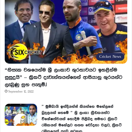
Cricket News
“නිසැක වශයෙන්ම ශ්‍රී ලංකාව ශුරතාවයට ඉහළින්ම
සුසුදුයි” – ක්‍රිකට් දැවැන්තයන්ගෙන් ආසියානු ශුරයන්ට
ලැබුණු සුභ පැතුම්.!
September 12, 2022
” මුම්බායි ඉන්දියන්ස් කියන්නෙ මහේලගේ
බූදලයක් නෙමේ ” ශ්‍රි ලංකා ක්‍රීඩකයන්ට
විශේෂත්වයක් නොදීම පිළිබද සමහර ක්‍රිකට්
රසිකයන් මහේලට නගන චෝදනා වලට, ක්‍රිකට්
රසිකයෙක් තැබු සටහන.