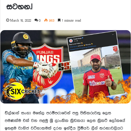
සටහන.!
March 15, 2022
0
963
1 minute read
ඩිල්ශාන් සංගා මහේල පරම්පරාවෙන් පසු පිතිකරුවකු ලෙස
පමණක්ම එක් වන පළමු ශ්‍රී ලාංකික ක්‍රිඩකයා ලෙස ක්‍රිකට් ලෝකයේ
ඉහළම වානිජ වටිනාකමක් දරන ඉන්දීය ප්‍රිමියර් ලීග් තරඟාවලියට