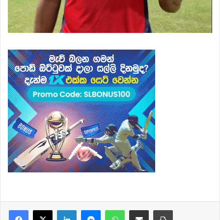
Facebook
X
LinkedIn
Messenger
WhatsApp
Share via Email
Print