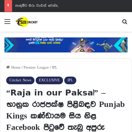
පැතුම්ට මරු වැඩක් වෙන්නයි යන්නේ
Menu
Se
Home
/
Premier League
/
IPL
Cricket News
EXCLUSIVE
IPL
“𝗥𝗮𝗷𝗮 𝗶𝗻 𝗼𝘂𝗿 𝗣𝗮𝗸𝘀𝗮!” –
භානුක රාජපක්ෂ පිළිබඳව Punjab
Kings කණ්ඩායම සිය නිළ
Facebook පිටුවේ තැබු අපුරු