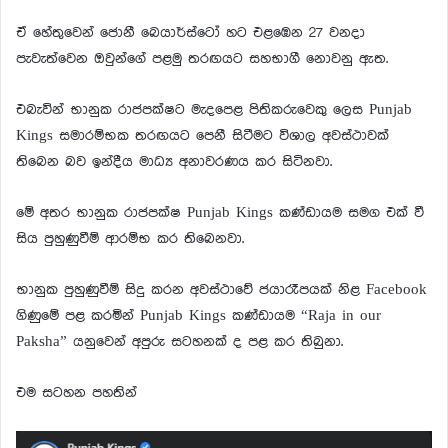
ඒ හේතුවෙන් ජොනී බෙයාර්ස්ටෝ හට එළඹෙන 27 වනදා
පැවැත්වෙන ඔවුන්ගේ පළමු තරඟයට සහභාගී නොවනු ඇත.
එබැවින් භානුක රාජපක්ෂට මැදපෙළ පිතිකරුවෙකු ලෙස Punjab
Kings සමාරම්භක තරඟයට පෙනී සිටීමට විශාල අවස්ථාවක්
තිබෙන බව ඉන්දීය මාධ්‍ය අනාවරණය කර සිටිනවා.
මේ අතර භානුක රාජපක්ෂ Punjab Kings කණ්ඩායම සමග එක් වී
සිය පුහුණුවීම් ආරම්භ කර තිබෙනවා.
භානුක පුහුණුවීම් සිදු කරන අවස්ථාවේ ජයාරෑපයක් නිළ Facebook
ගිණුමේ පළ කරමින් Punjab Kings කණ්ඩායම “Raja in our
Paksha” යනුවෙන් අපුරු සටහනක් ද පළ කර තිබුනා.
එම සටහන පහතින්