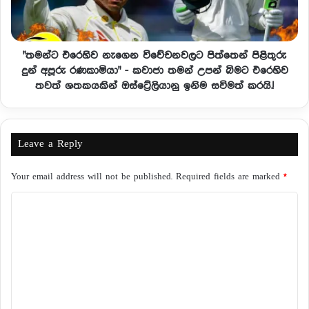
"තමන්ට එරෙහිව නැගෙන විවේචනවලට පිත්තෙන් පිළිතුරු
දුන් අපූරු රණකාමියා" - කවාජා තමන් උපන් බිමට එරෙහිව
තවත් ශතකයකින් ඔස්ට්‍රේලියානු ඉනිම සවිමත් කරයි.!
Leave a Reply
Your email address will not be published.
Required fields are marked
*
C
o
m
m
e
n