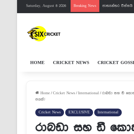
Saturday, August 8 2026
පැතුම්ට මරු වැඩක
Breaking News
HOME
CRICKET NEWS
CRICKET GOSS
Home
/
Cricket News
/
International
/
රාබඩා සහ ඩී කොක්
ජයක්.!
Cricket News
EXCLUSIVE
International
රාබඩා සහ ඩී කො