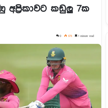
ු අප්‍රිකාවට කඩුලු 7ක
0
573
1 minute read