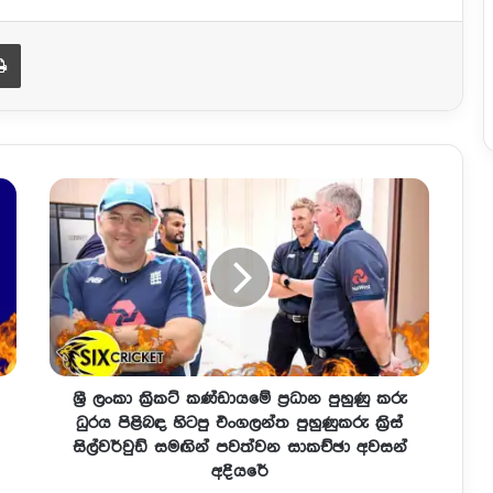
Print
ශ්‍රී ලංකා ක්‍රිකට් කණ්ඩායමේ ප්‍රධාන පුහුණු කරු
ධුරය පිළිබඳ හිටපු එංගලන්ත පුහුණුකරු ක්‍රිස්
සිල්වර්වුඩ් සමඟින් පවත්වන සාකච්ඡා අවසන්
අදියරේ