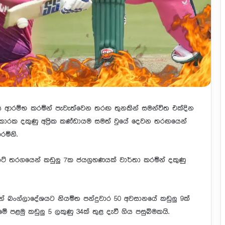
ය ආරම්භ කරමින් පැවැත්වෙන තරඟ තුනකින් සමන්විත එක්දින
ාරක දකුණු අප්‍රික කණ්ඩායම සමත් වුයේ දෙවන තරඟයෙන්
මිනි.
රිකට් තරගයෙන් කඩුලු 7ක ජයග්‍රහණයක් වාර්තා කරමින් දකුණු
න් බංග්ලාදේශයට නියමිත පන්දුවාර 50 අවසානයේ කඩුලු 9ක්
ේ පළමු කඩුලු 5 ලකුණු 34ක් තුළ දැවී ගිය පසුබිමකයි.