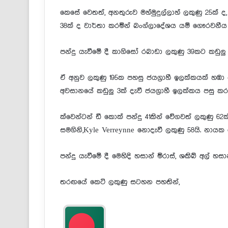
කෙසේ වෙතත්, අනතුරුව මහ්මුදුල්ලාහ් ලකුණු 25ක් ද,
38ක් ද වාර්තා කරමින් බංග්ලාදේශය යම් ගෞරවනීය 
පන්දු යැවීමේ දී කාගිසෝ රබාඩා ලකුණු 39කට කඩුලු 
ඒ අනුව ලකුණු 195ක පහසු ජයග්‍රාහී ඉලක්කයක් හඹා යා
අවසානයේ කඩුලු 3ක් දැවී ජයග්‍රාහී ඉලක්කය පසු ක
ක්වෙන්ටන් ඩී කොක් පන්දු 41කින් වේගවත් ලකුණු 6
සමගිනි,Kyle Verreynne නොදැවී ලකුණු 58යි. නායක 
පන්දු යැවීමේ දී මෙහිදි හසාන් මිරාස්, ශකිබ් අල් හ
තරඟයේ කෙටි ලකුණු සටහන පහතින්,