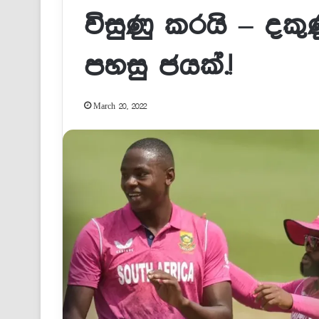
විසුණු කරයි – දකුණ
පහසු ජයක්.!
March 20, 2022