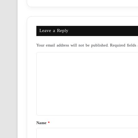
Leave a Reply
Your email address will not be published.
Required fields
C
o
m
m
e
n
t
*
Name
*