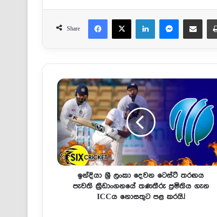
Facebook
X
LinkedIn
Messenger
Share via Email
Share
ඉන්දියා ශ්‍රී ලංකා දෙවන ටෙස්ට් තරඟය
පැවති ක්‍රීඩාංගනයේ තණතීරු ප්‍රමිතිය ගැන
ICCය නොසතුට පළ කරයි.!