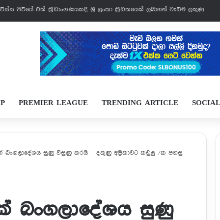
් වෙන්නයි යන්නේ
IP
PREMIER LEAGUE
TRENDING ARTICLE
SOCIA
 බංගලාදේශය සුණු විසුණු කරයි – දකුණු අප්‍රිකාවට කඩුලු 7ක පහසු
ක් බංගලාදේශය සුණු