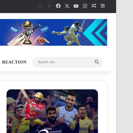
Facebook
X
YouTube
Instagram
Random Article
Sidebar
L REACTION
Search
for