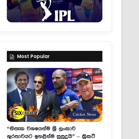
Most Popular
Cricket News
“නිසැක වශයෙන්ම ශ්‍රී ලංකාව
ශුරතාවයට ඉහළින්ම සුසුදුයි” – ක්‍රිකට්