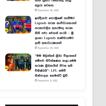
ගැන ක්‍රිකට් රසිකයකු තැබු
අපූරු සටහන.
September 30, 2022
ඉන්දියාව පෙරමුණේ තැබීමට
Legends තරඟ සංවිධායකයන්
තරඟාවලිය අතරමැද තරඟ
නීති පවා වෙනස් කරයි – ශ්‍රී
ලංකා Legends කණ්ඩායමට
දැඩි අසාධාරණයක්.!
September 25, 2022
“මම ඔවුන්ගේ ක්‍රීඩා විලාශයේ
සමීපව නිරීක්ෂණය කලා..මෙම
තරුණ ක්‍රීඩකයින් පිරිස අති
විශිෂ්ඨයි”- LPL සජීවී
නිශ්පාදක හෙමන්ට් බුච්
September 9, 2022