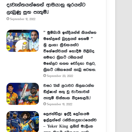
දැවැන්තයන්ගෙන් ආසියානු ශුරයන්ට
ලැබුණු සුභ පැතුම්.!
September 12, 2022
” මුම්බායි ඉන්දියන්ස් කියන්නෙ
මහේලගේ බූදලයක් නෙමේ ”
ශ්‍රි ලංකා ක්‍රීඩකයන්ට
විශේෂත්වයක් නොදීම පිළිබද
සමහර ක්‍රිකට් රසිකයන්
මහේලට නගන චෝදනා වලට,
ක්‍රිකට් රසිකයෙක් තැබු සටහන.
September 20, 2022
වසර 13ක් පුරාවට තිලකරත්න
ඩිල්ෂාන් සතු වූ වාර්තාවක්
පැතුම් නිස්සංක බිදහෙළයි..!
September 10, 2022
ලෙජන්ඩ්ලා ඉද්දී ලෝකයම
ඉල්ලන්නේ රස්තියාදුකාරයෙක්ව
– Yoker King ලසිත් මාලිංග