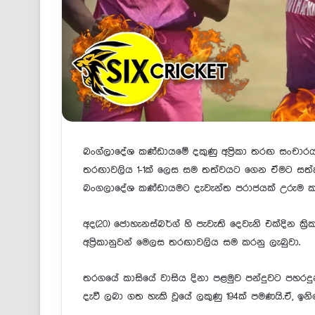
බංග්ලාදේශ කණ්ඩායමේ දකුණු අප්‍රිකා තරඟ සංචාර
තරඟාවලිය 1-1ක් ලෙස සම තත්වයට ගෙන ඒමට සත්ක
බංගලාදේශ කණ්ඩායමට දැවැන්ත පරාජයක් උරුම කර
අද(20) ජොහැනස්බර්ග් හි පැවැති දෙවැනි එක්දින ක්‍
අප්‍රිකානුවන් මෙලස තරඟාවලිය සම කරනු ලැබුවා.
තරගයේ කාසියේ වාසිය දිනා පළමුව පන්දුවට පහරදු
දැවී ලබා ගත හැකි වූයේ ලකුණු 194ක් පමණයි.ඒ, ඉනිම