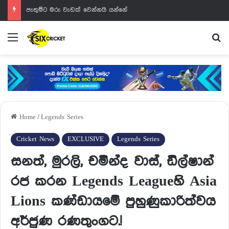
පැතුම්ට මරු වැඩක් වෙන්නයි යන්නේ
Menu
Se
Home
/
Legends Series
Cricket News
EXCLUSIVE
Legends Series
සනත්, මුරලි, චමින්ද වාස්, ඩිල්ෂාන්
රජ කරන Legends Leagueහි Asia
Lions කණ්ඩායමේ පුහුණුකාරිත්වය
අර්ජුණ රණතුංගට.!