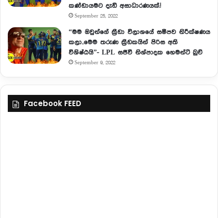
කණ්ඩායමට දැඩි අසාධාරණයක්.!
September 25, 2022
“මම ඔවුන්ගේ ක්‍රීඩා විලාශයේ සමීපව නිරීක්ෂණය
කලා..මෙම තරුණ ක්‍රීඩකයින් පිරිස අති
විශිෂ්ඨයි”- LPL සජීවී නිශ්පාදක හෙමන්ට් බුච්
September 9, 2022
Facebook FEED