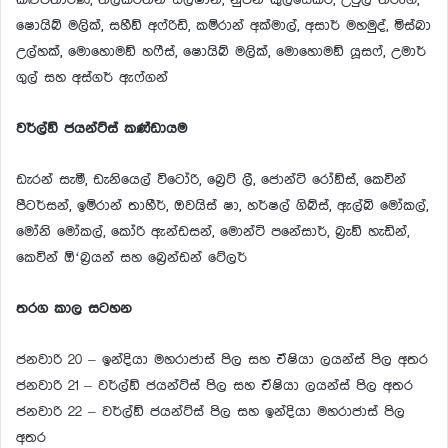
කළුවිතාරණ, තිලකරත්න ඩිල්ෂාන්, නුවන් කුලසේකර, උපුල් තරංග,
ෂොයිබ් මලික්, සහීඞ් අෆ්රිඩි, කම්රාන් අක්මාල්, අසාර් මහමුද්, මිස්බා
උල්හක්, මොහොමඞ් හෆීස්, ෂොයිබ් මලික්, මොහොමඞ් යූසෆ්, උමාර්
ගුල් සහ අස්ගර් ඇෆ්ගන්
වර්ල්ඞ් ජයන්ට්ස් කණ්ඩායම
ඩැරන් සැමී, ඩැනියෙල් විටෝරි, බ්‍රෙට් ලී, ජොන්ටි රෝඞ්ස්, කෙවින්
පීටර්සන්, ඉම්රාන් තාහීර්, ඔවයිස් ෂා, හර්ෂල් ගිබ්ස්, ඇල්බි මෝකල්,
මෝනි මෝකල්, කෝරි ඇන්ඩසන්, මොන්ටි පනේසාර්, බ‍්‍රැඞ් හැඩින්,
කෙවින් ඕ‘බ‍්‍රයන් සහ බ්‍රෙන්ඩන් ටේලර්
තරග කාල සටහන
ජනවාරි 20 – ඉන්දියා මහරාජාස් පිල සහ ඒෂියා ලයන්ස් පිල අතර
ජනවාරි 21 – වර්ල්ඞ් ජයන්ට්ස් පිල සහ ඒෂියා ලයන්ස් පිල අතර
ජනවාරි 22 – වර්ල්ඞ් ජයන්ට්ස් පිල සහ ඉන්දියා මහරාජාස් පිල
අතර