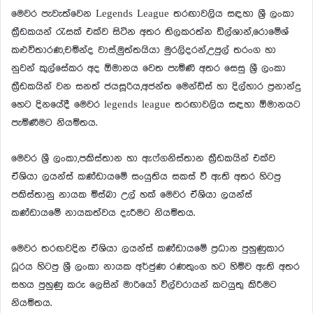
මෙවර පැවැත්වෙන Legends League තරඟාවලිය සඳහා ශ්‍රී ලංකා
ක්‍රීඩකයන් රැසක් එක්ව සිටින අතර තිලකරත්න ඩිල්ශාන්,රොමේශ්
කළුවිතාරණ,චමින්ද වාස්,මුත්තයියා මුරලිදරන්,උපුල් තරංග හා
නුවන් කුල්සේකර අද ඕමානය වෙත පැමිණි අතර සෙසු ශ්‍රී ලංකා
ක්‍රීඩකයින් වන සනත් ජයසූරිය,අජන්ත මෙන්ඩිස් හා දිල්හාර ප්‍රනාන්දු
හෙට දිනයේදී මෙවර legends league තරඟාවලිය සඳහා ඕමානයට
පැමිණීමට නියමිතය.
මෙවර ශ්‍රී ලංකා,පකිස්තාන හා ඇෆ්ගනිස්තාන ක්‍රීඩකයින් එක්ව
ඒශියා ලයන්ස් කණ්ඩායමේ සංයුතිය සකස් වී ඇති අතර හිටපු
පකිස්තානු නායක මිස්බා උල් හක් මෙවර ඒශියා ලයන්ස්
කණ්ඩායමේ නායකත්වය දැරීමට නියමිතය.
මෙවර තරඟවදින ඒශියා ලයන්ස් කණ්ඩායමේ ප්‍රධාන පුහුණුකාර
ධූරය හිටපු ශ්‍රී ලංකා නායක අර්ජුණ රණතුංග හට හිමිව ඇති අතර
සහය පුහුණු කරු ලෙසින් මාරියෝ විල්වරායන් කටයුතු කිරීමට
නියමිතය.