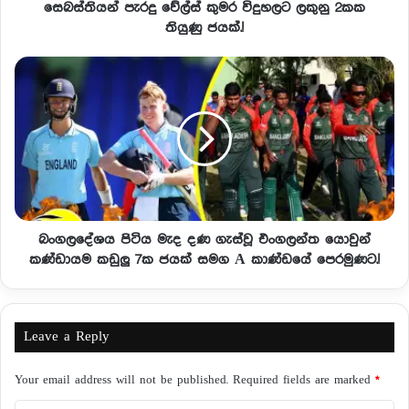
සෙබස්තියන් පැරදු වේල්ස් කුමර විදුහලට ලකුනු 2කක
තියුණු ජයක්.!
බංගලදේශය පිටිය මැද දණ ගැස්වූ එංගලන්ත යොවුන්
කණ්ඩායම කඩුලු 7ක ජයක් සමග A කාණ්ඩයේ පෙරමුණට.!
Leave a Reply
Your email address will not be published.
Required fields are marked
*