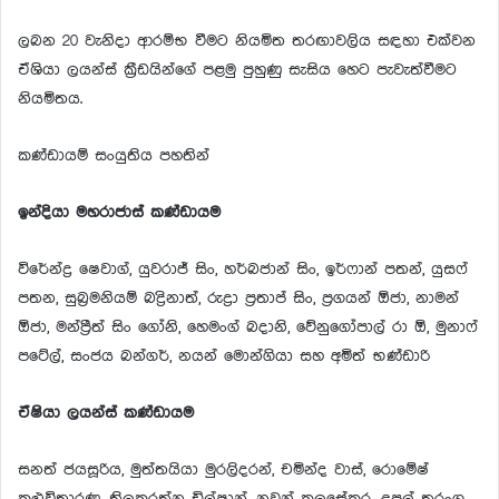
ලබන 20 වැනිදා ආරම්භ වීමට නියමිත තරඟාවලිය සඳහා එක්වන
ඒශියා ලයන්ස් ක්‍රීඩයින්ගේ පළමු පුහුණු සැසිය හෙට පැවැත්වීමට
නියමිතය.
කණ්ඩායම් සංයුතිය පහතින්
ඉන්දියා මහරාජාස් කණ්ඩායම
විරේන්ද්‍ර ෂෙවාග්, යුවරාජ් සිං, හර්බජාන් සිං, ඉර්ෆාන් පතන්, යුසෆ්
පතන, සුබ‍්‍රමනියම් බද්‍රිනාත්, රුද්‍රා ප‍්‍රතාප් සිං, ප‍්‍රගයන් ඕජා, නාමන්
ඕජා, මන්ප‍්‍රීත් සිං ගෝනි, හෙමංග් බදානි, වේනුගෝපාල් රා ඕ, මුනාෆ්
පටේල්, සංජය බන්ගර්, නයන් මොන්ගියා සහ අමිත් භණ්ඩාරි
ඒෂියා ලයන්ස් කණ්ඩායම
සනත් ජයසූරිය, මුත්තයියා මුරලිදරන්, චමින්ද වාස්, රොමේෂ්