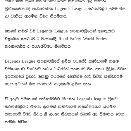
කණ්ඩායම් තුනේ සහභාගීත්වයෙන් ඕමානයේ අල් අම්රත්
කී‍්‍රඩාංගණයේදී පැවැත්වෙන Legends League තරගාවලිය මෙම මස
20 වැනිදා ආරම්භ වීමට නියමිතය.
කෙසේ නමුත් එම Legends League තරඟාවලියෙන් අනතුරුව
එළඹෙන පෙබරවාරි මාසයේදී Road Safety World Series
තරඟාවලිය ද පැවැත්වීමට නියමිතය.
Legends League තරගාවලියේ මූලික වටයේදී කණ්ඩායම් තුනම
එකිනෙකාට එරෙහිව තරග 2 බැගින් සහභාගි වන අතර මූලික වටය
අවසානයේ ප‍්‍රසාද ලකුණු සටහනේ ඉහළින්ම රැදී සිටින කණ්ඩායම්
දෙක අවසන් මහ තරගයට සුදුසුකම් ලබනු ඇත.
ඒ අනුව ඕමානයේ පැවැත්වීමට නියමිත Legends league ක්‍රිකට්
තරඟාවලියට ඒශියා ලයන්ස් කණ්ඩායම නියෝජයනය කරමින්
සහාභාගී වීමට හිටපු ශ්‍රී ලංකා ක්‍රීඩකයන් රැසක් අද ඕමානය වෙත
පැමිණ සිටියා.