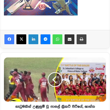
Facebook
X
LinkedIn
Messenger
WhatsApp
Share via Email
Print
ගැටුමකින් උණුසුම් වූ පාසල් ක්‍රිකට් පිටියේ, ශාන්ත