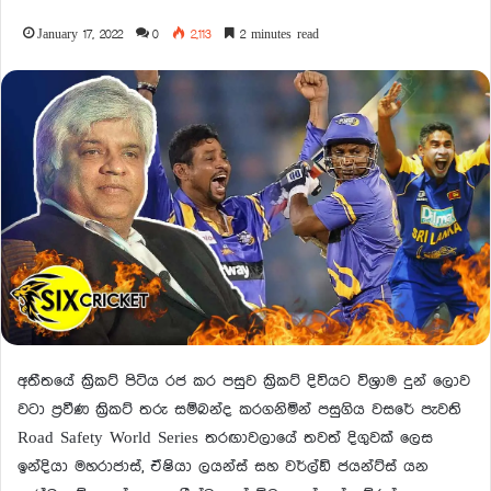
January 17, 2022
0
2,113
2 minutes read
අතීතයේ ක්‍රිකට් පිටිය රජ කර පසුව ක්‍රිකට් දිවියට විශ්‍රාම දුන් ලොව
වටා ප්‍රවීණ ක්‍රිකට් තරු සම්බන්ද කරගනිමින් පසුගිය වසරේ පැවති
Road Safety World Series තරඟාවලායේ තවත් දිගුවක් ලෙස
ඉන්දියා මහරාජාස්, ඒෂියා ලයන්ස් සහ වර්ල්ඞ් ජයන්ට්ස් යන