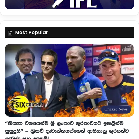
Most Popular
Cricket News
“නිසැක වශයෙන්ම ශ්‍රී ලංකාව ශුරතාවයට ඉහළින්ම
සුසුදුයි” – ක්‍රිකට් දැවැන්තයන්ගෙන් ආසියානු ශුරයන්ට