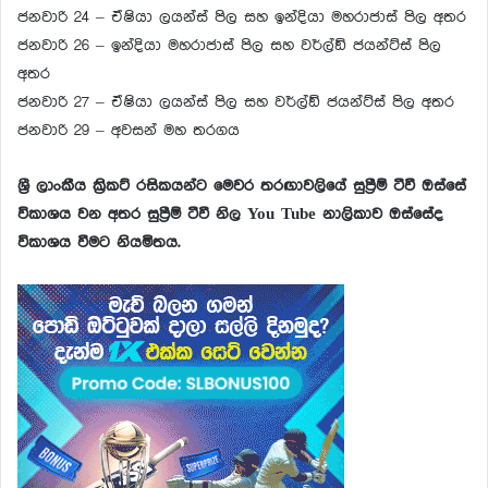
ජනවාරි 24 – ඒෂියා ලයන්ස් පිල සහ ඉන්දියා මහරාජාස් පිල අතර
ජනවාරි 26 – ඉන්දියා මහරාජාස් පිල සහ වර්ල්ඞ් ජයන්ට්ස් පිල
අතර
ජනවාරි 27 – ඒෂියා ලයන්ස් පිල සහ වර්ල්ඞ් ජයන්ට්ස් පිල අතර
ජනවාරි 29 – අවසන් මහ තරගය
ශ්‍රී ලාංකීය ක්‍රිකට් රසිකයන්ට මෙවර තරඟාවලියේ සුප්‍රීම් ටීවී ඔස්සේ
විකාශය වන අතර සුප්‍රීම් ටීවී නිල You Tube නාලිකාව ඔස්සේද
විකාශය වීමට නියමිතය.