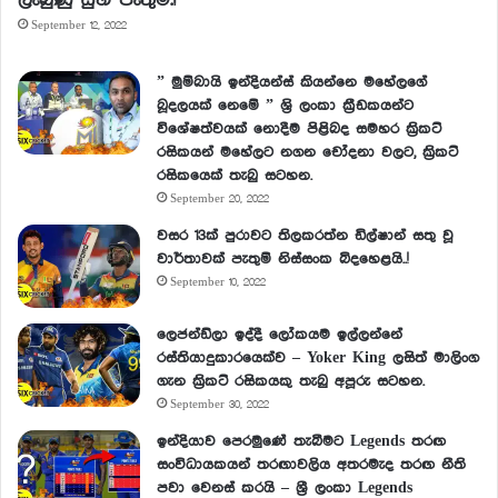
ලැබුණු සුභ පැතුම්.!
September 12, 2022
” මුම්බායි ඉන්දියන්ස් කියන්නෙ මහේලගේ
බූදලයක් නෙමේ ” ශ්‍රි ලංකා ක්‍රීඩකයන්ට
විශේෂත්වයක් නොදීම පිළිබද සමහර ක්‍රිකට්
රසිකයන් මහේලට නගන චෝදනා වලට, ක්‍රිකට්
රසිකයෙක් තැබු සටහන.
September 20, 2022
වසර 13ක් පුරාවට තිලකරත්න ඩිල්ෂාන් සතු වූ
වාර්තාවක් පැතුම් නිස්සංක බිදහෙළයි..!
September 10, 2022
ලෙජන්ඩ්ලා ඉද්දී ලෝකයම ඉල්ලන්නේ
රස්තියාදුකාරයෙක්ව – Yoker King ලසිත් මාලිංග
ගැන ක්‍රිකට් රසිකයකු තැබු අපූරු සටහන.
September 30, 2022
ඉන්දියාව පෙරමුණේ තැබීමට Legends තරඟ
සංවිධායකයන් තරඟාවලිය අතරමැද තරඟ නීති
පවා වෙනස් කරයි – ශ්‍රී ලංකා Legends