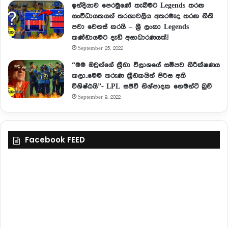
ඉන්දියාව පෙරමුණේ තැබීමට Legends තරඟ
සංවිධායකයන් තරඟාවලිය අතරමැද තරඟ නීති
පවා වෙනස් කරයි – ශ්‍රී ලංකා Legends
කණ්ඩායමට දැඩි අසාධාරණයක්.!
September 25, 2022
“මම ඔවුන්ගේ ක්‍රීඩා විලාශයේ සමීපව නිරීක්ෂණය
කලා..මෙම තරුණ ක්‍රීඩකයින් පිරිස අති
විශිෂ්ඨයි”- LPL සජීවී නිශ්පාදක හෙමන්ට් බුච්
September 9, 2022
Facebook FEED