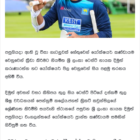
පසුගියදා ඇති වූ වීසා ගැටලුවක් හේතුවෙන් යෝක්ෂයර් කණ්ඩායම
වෙනුවෙන් ක්‍රීඩා කිරීමට නියමිත ශ්‍රී ලංකා ටෙස්ට් නායක දිමුත්
කරුණාරත්න හට යෝක්ෂයර් පිල වෙනුවෙන් සිය පළමු තරඟය
අහිමි විය.
දිමුත් අවසන් වසර කිහිපය තුල සිය ටෙස්ට් පිටියේ දස්කම් තුල
ශීඝ්‍ර වර්ධනයක් පෙන්නුම් කලේය.ජගත් ක්‍රිකට් කවුන්සිලයේ
ශ්‍රේණිගත කිරීම්හි සයවැනි ස්ථානයේ පසුවන ශ්‍රී ලංකා නායක දිමුත්
පසුගියදා එංගලන්තයේ යෝක්ෂයර් ප්‍රාන්ත කණ්ඩායම සමඟින්
ගිවිසුම් ගත විය.