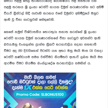
මෙවර පළමු පෙල තරඟවාරයේදී යෝක්ෂයර් පිළ සහභාගී වන
පළමු තරඟය ශ්‍රී ලංකා ටෙස්ට් නායක දිමුත් කරුණාරත්න හට අහිමි
වීය.ඒ බ්‍රිස්ටල් හිදී පැවැති තරඟය එසේ දිමුත්ට අහිමිවූයේ ඔහුට
ඇති වූ වීසා ගැටලුවක් හේතුවෙනි.
කෙසේ නමුත් විශ්වාසනීය තොරතුරු සනාත කරන්නේ ශ්‍රී ලංකා
ටෙස්ට් නායක දිමුත් කරුණාරත්නගේ වීසා ගැටලුව අවසන්ව ඇති
බවය.ඔහු එංගලන්ත ප්‍රාන්ත ක්‍රිකට් තරගාවලිය සදහා සහභාගී
වීමට අද (18) දිවයිනෙන් පිටත්ව යන අතර ඔහු මැයි මාස 09 වනදා
ටෙස්ට් කණ්ඩායම සමග එක්වීමට නියමිතව ඇත.ඒ ලබන මැයි මස
ආරම්භ වීමට නියමිත බංග්ලාදේශ තරඟාවලිය සමඟින් ය.