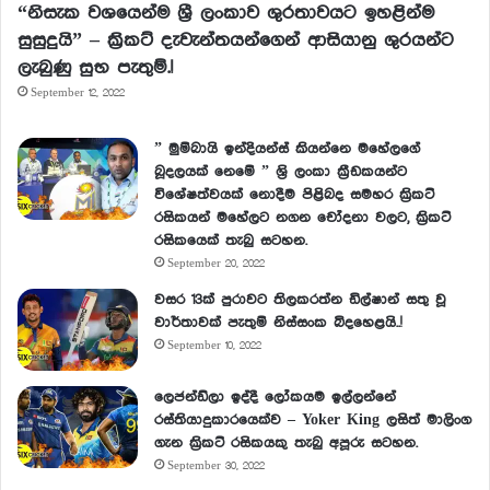
“නිසැක වශයෙන්ම ශ්‍රී ලංකාව ශුරතාවයට ඉහළින්ම
සුසුදුයි” – ක්‍රිකට් දැවැන්තයන්ගෙන් ආසියානු ශුරයන්ට
ලැබුණු සුභ පැතුම්.!
September 12, 2022
” මුම්බායි ඉන්දියන්ස් කියන්නෙ මහේලගේ
බූදලයක් නෙමේ ” ශ්‍රි ලංකා ක්‍රීඩකයන්ට
විශේෂත්වයක් නොදීම පිළිබද සමහර ක්‍රිකට්
රසිකයන් මහේලට නගන චෝදනා වලට, ක්‍රිකට්
රසිකයෙක් තැබු සටහන.
September 20, 2022
වසර 13ක් පුරාවට තිලකරත්න ඩිල්ෂාන් සතු වූ
වාර්තාවක් පැතුම් නිස්සංක බිදහෙළයි..!
September 10, 2022
ලෙජන්ඩ්ලා ඉද්දී ලෝකයම ඉල්ලන්නේ
රස්තියාදුකාරයෙක්ව – Yoker King ලසිත් මාලිංග
ගැන ක්‍රිකට් රසිකයකු තැබු අපූරු සටහන.
September 30, 2022