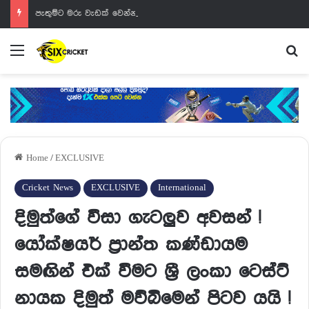
පැතුම්ට මරු වැඩක් වෙන්නයි යන්නේ
Menu
Se
Home
/
EXCLUSIVE
Cricket News
EXCLUSIVE
International
දිමුත්ගේ වීසා ගැටලුව අවසන් !
යෝක්ෂයර් ප්‍රාන්ත කණ්ඩායම
සමඟින් එක් වීමට ශ්‍රී ලංකා ටෙස්ට්
නායක දිමුත් මව්බිමෙන් පිටව යයි !