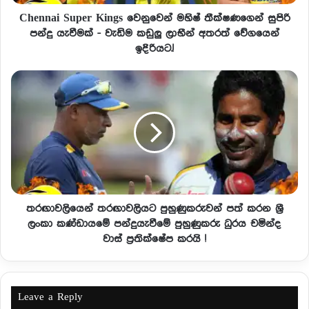
Chennai Super Kings වෙනුවෙන් මහිෂ් තීක්ෂණගෙන් සුපිරි
පන්දු යැවීමක් - වැඩිම කඩුලු ලාභීන් අතරත් වේගයෙන්
ඉදිරියට.!
තරඟාවලියෙන් තරඟාවලියට පුහුණුකරුවන් පත් කරන ශ්‍රී
ලංකා කණ්ඩායමේ පන්දුයැවීමේ පුහුණුකරු ධුරය චමින්ද
වාස් ප්‍රතික්ෂේප කරයි !
Leave a Reply