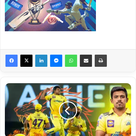
Facebook
X
LinkedIn
Messenger
WhatsApp
Share via Email
Print