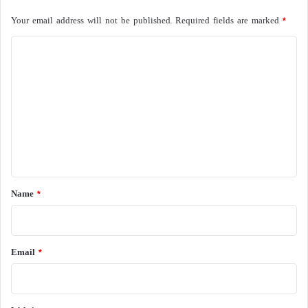
Your email address will not be published.
Required fields are marked
*
C
o
m
m
e
n
t
*
Name
*
Email
*