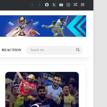
Facebook
X
YouTube
Instagram
Random Article
Sidebar
L REACTION
Search
for