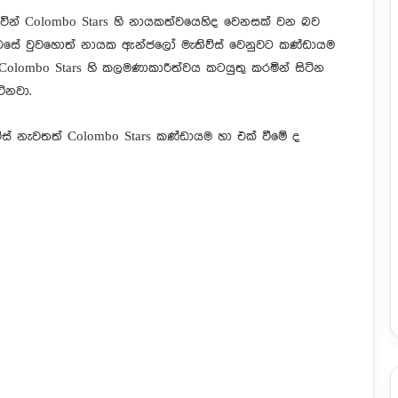
ින් Colombo Stars හි නායකත්වයෙහිද වෙනසක් වන බව
තර එසේ වුවහොත් නායක ඇන්ජලෝ මැතිව්ස් වෙනුවට කණ්ඩායම
Colombo Stars හි කලමණාකාරීත්වය කටයුතු කරමින් සිටින
ටිනවා.
් නැවතත් Colombo Stars කණ්ඩායම හා එක් වීමේ ද