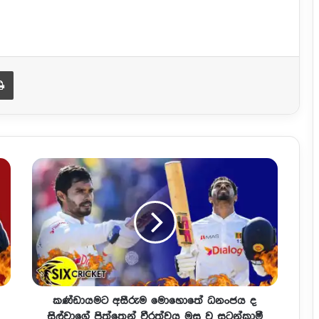
Print
කණ්ඩායමට අසීරුම මොහොතේ ධනංජය ද
සිල්වාගේ පිත්තෙන් වීරත්වය මුසු වූ සටන්කාමී