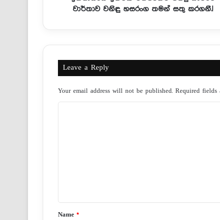
වාර්තාව වනිඳු හසරංග තමන් සතු කරගනී.!
Leave a Reply
Your email address will not be published.
Required fields
C
o
m
m
e
n
t
*
Name
*