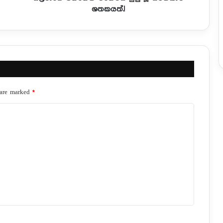
ශතකයත්.!
 are marked
*