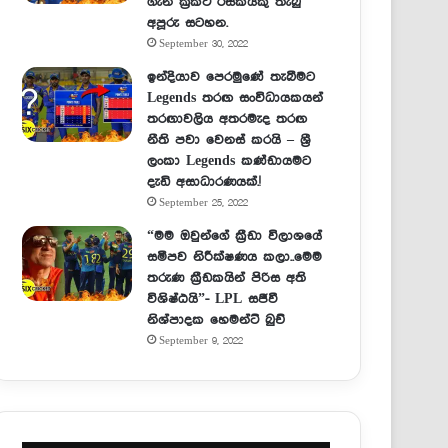
ගැන ක්‍රිකට් රසිකයකු තැබු
අපූරු සටහන.
September 30, 2022
ඉන්දියාව පෙරමුණේ තැබීමට
Legends තරඟ සංවිධායකයන්
තරඟාවලිය අතරමැද තරඟ
නීති පවා වෙනස් කරයි – ශ්‍රී
ලංකා Legends කණ්ඩායමට
දැඩි අසාධාරණයක්.!
September 25, 2022
“මම ඔවුන්ගේ ක්‍රීඩා විලාශයේ
සමීපව නිරීක්ෂණය කලා..මෙම
තරුණ ක්‍රීඩකයින් පිරිස අති
විශිෂ්ඨයි”- LPL සජීවී
නිශ්පාදක හෙමන්ට් බුච්
September 9, 2022