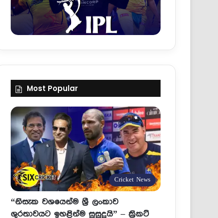
Most Popular
Cricket News
“නිසැක වශයෙන්ම ශ්‍රී ලංකාව
ශුරතාවයට ඉහළින්ම සුසුදුයි” – ක්‍රිකට්