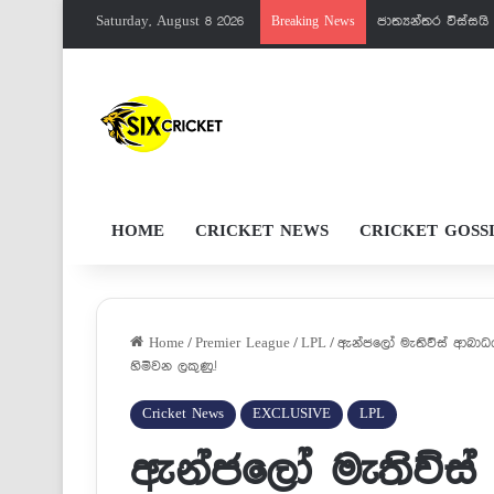
Saturday, August 8 2026
පැතුම්ට මරු වැඩක
Breaking News
HOME
CRICKET NEWS
CRICKET GOSS
Home
/
Premier League
/
LPL
/
ඇන්ජලෝ මැතිව්ස් ආබාධය
හිමිවන ලකුණු.!
Cricket News
EXCLUSIVE
LPL
ඇන්ජලෝ මැතිව්ස්