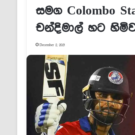
සමග Colombo Sta
චන්දිමාල් හට හිමිව
December 2, 2021