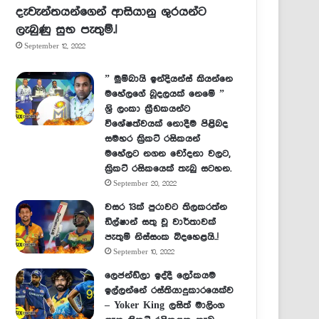
දැවැන්තයන්ගෙන් ආසියානු ශුරයන්ට
ලැබුණු සුභ පැතුම්.!
September 12, 2022
” මුම්බායි ඉන්දියන්ස් කියන්නෙ
මහේලගේ බූදලයක් නෙමේ ”
ශ්‍රි ලංකා ක්‍රීඩකයන්ට
විශේෂත්වයක් නොදීම පිළිබද
සමහර ක්‍රිකට් රසිකයන්
මහේලට නගන චෝදනා වලට,
ක්‍රිකට් රසිකයෙක් තැබු සටහන.
September 20, 2022
වසර 13ක් පුරාවට තිලකරත්න
ඩිල්ෂාන් සතු වූ වාර්තාවක්
පැතුම් නිස්සංක බිදහෙළයි..!
September 10, 2022
ලෙජන්ඩ්ලා ඉද්දී ලෝකයම
ඉල්ලන්නේ රස්තියාදුකාරයෙක්ව
– Yoker King ලසිත් මාලිංග