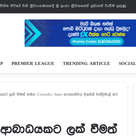
් වෙන්නයි යන්නේ
IP
PREMIER LEAGUE
TRENDING ARTICLE
SOCIA
කට ලක් වීමත් සමග Colombo Stars නායකත්වය දිනේශ් චන්දිමාල් හට
 ආබාධයකට ලක් වීමත්