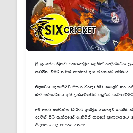
ශ්‍රී ලංකේය ක්‍රිකට් සැණකෙළිය ලෙසින් හැඳින්වෙන ලංකා
ආරම්භ වීමට තවත් ඇත්තේ දින කිහිපයක් පමණයි.
එළඹෙන දෙසැම්බර් මස 5 වනදා සිට කොළඹ සහ හම්බන්ත
ලීග් තරගාවලිය අති උත්කර්ෂවත් අයුරින් පැවැත්වීම
මේ අතර සංචාරක බටහිර ඉන්දිය කොදෙව් කණ්ඩාය
දෙමින් සිටි ඇන්ජලෝ මැතිව්ස් පාදයේ ආබාධයකට ල
සිදුවන බවද වාර්තා වනවා.