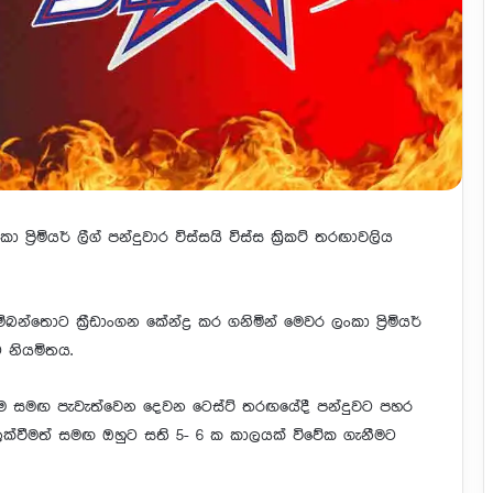
 ප්‍රිමියර් ලීග් පන්දුවාර විස්සයි විස්ස ක්‍රිකට් තරඟාවලිය
ොට ක්‍රීඩාංගන කේන්ද්‍ර කර ගනිමින් මෙවර ලංකා ප්‍රිමියර්
ට නියමිතය.
ම සමඟ පැවැත්වෙන දෙවන ටෙස්ට් තරඟයේදී පන්දුවට පහර
ක්වීමත් සමඟ ඔහුට සති 5- 6 ක කාලයක් විවේක ගැනීමට