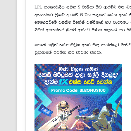
LPL තරඟාවලිය ලබන 5 වැනිදා සිට ආරම්බ වන බැව
අභ්‍යන්තර ක්‍රිකට් ආරංචි මාර්ග සඳහන් කරන අ
මෙහෙයවීමේ වගකීම දිනේශ් චන්දිමාල් හට පැවරීමට 
බවත් අභ්‍යන්තර ක්‍රිකට් ආරංචි මාර්ග සඳහන් කර සි
කෙසේ නමුත් තරඟාවලිය අතර මැද ඇන්ජලෝ මැතිව්ස
සූදානමක් පවතින බව වාර්තා වනවා.