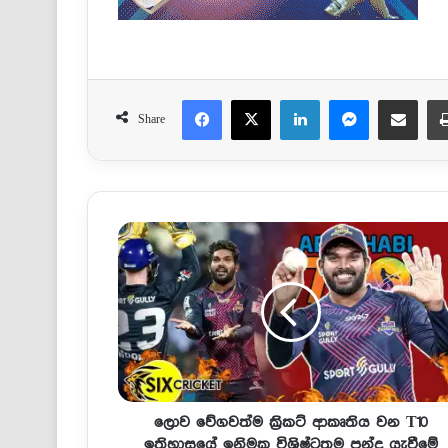
Facebook
X
LinkedIn
Messenger
Share via Email
Share
ලොව වේගවත්ම ක්‍රිකට් ආකෘතිය වන T10
ඉතිහාසයේ ඉනිමක විශිෂ්ටතම පන්දු යැවීමේ