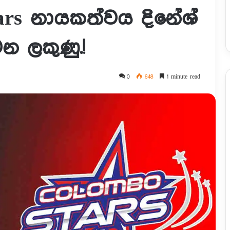
rs නායකත්වය දිනේශ්
න ලකුණු.!
0
648
1 minute read