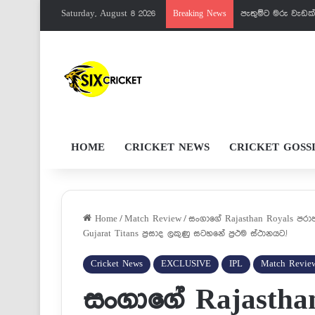
Saturday, August 8 2026
පැතුම්ට මරු වැඩක
Breaking News
HOME
CRICKET NEWS
CRICKET GOSS
Home
/
Match Review
/
සංගාගේ Rajasthan Royals පර
Gujarat Titans ප්‍රසාද ලකුණු සටහනේ ප්‍රථම ස්ථානයට.!
Cricket News
EXCLUSIVE
IPL
Match Revie
සංගාගේ Rajastha