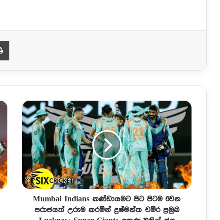
Print
Mumbai Indians කණ්ඩායමට පිට පිටම 6වන
පරාජයත් උරුම කරමින් දුෂ්මන්ත චමීර ප්‍රමුඛ