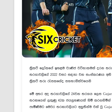
ක්‍රිකට් ලෝකයේ ඉහළම වාණිජ වටිනාකමක් දරන තරගාවලි
තරගාවලියේ 2022 වසර සඳහා වන සංස්කරණය අති උත්කර
ක්‍රිකට් තරු රැසකගේද සහභාගීත්වයෙනි
මේ අතර අද තරගාවලියේ 24වන තරගය ලෙස Gujarat 
තරඟයෙන් ලකුණු 42ක ජයග්‍රහණයක් හිමි කරගනිමින්
පැමිණීමට මෙවර තරඟාවලියට අලුතින්ම එක් වූ Gujar