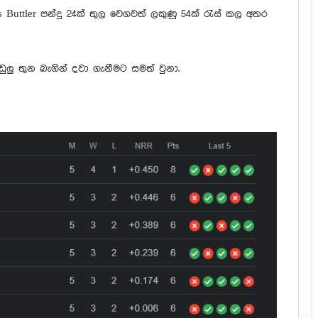
s Buttler පන්දු 24ක් තුල වෙගවත් ලකුණු 54ක් රැස් කල අතර
ඩුලු තුන බැගින් දවා ගැනීමට සමත් වුනා.