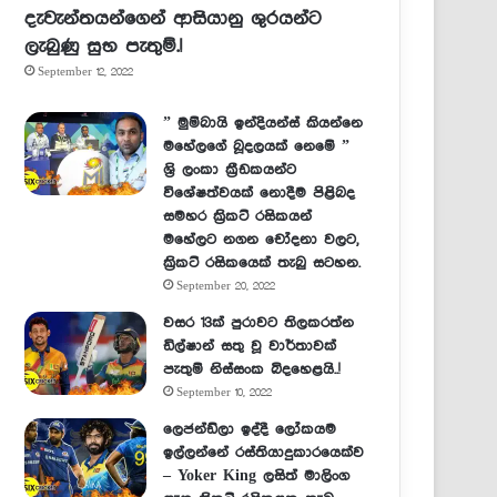
දැවැන්තයන්ගෙන් ආසියානු ශුරයන්ට
ලැබුණු සුභ පැතුම්.!
September 12, 2022
” මුම්බායි ඉන්දියන්ස් කියන්නෙ
මහේලගේ බූදලයක් නෙමේ ”
ශ්‍රි ලංකා ක්‍රීඩකයන්ට
විශේෂත්වයක් නොදීම පිළිබද
සමහර ක්‍රිකට් රසිකයන්
මහේලට නගන චෝදනා වලට,
ක්‍රිකට් රසිකයෙක් තැබු සටහන.
September 20, 2022
වසර 13ක් පුරාවට තිලකරත්න
ඩිල්ෂාන් සතු වූ වාර්තාවක්
පැතුම් නිස්සංක බිදහෙළයි..!
September 10, 2022
ලෙජන්ඩ්ලා ඉද්දී ලෝකයම
ඉල්ලන්නේ රස්තියාදුකාරයෙක්ව
– Yoker King ලසිත් මාලිංග