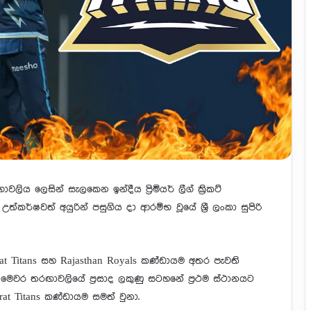
ය ලෙසින් සැලකෙන ඉන්දීය ප්‍රිමියර් ලීග් ක්‍රිකට්
්ෂවත් අයුරින් පසුගිය දා ආරම්භ වූයේ ශ්‍රී ලංකා සුපිරි
Titans සහ Rajasthan Royals කණ්ඩායම අතර පැවති
 මෙවර තරඟාවලියේ ප්‍රසාද ලකුණු සටහනේ ප්‍රථම ස්ථානයට
at Titans කණ්ඩායම සමත් වුනා.