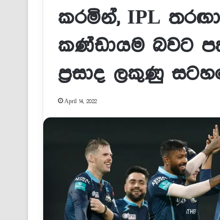
කරමින්, IPL තරඟ
කණ්ඩායම බවට පත්
ප්‍රසාද ලකුණු සටහන
April 14, 2022