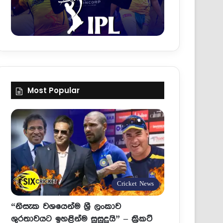
Most Popular
Cricket News
“නිසැක වශයෙන්ම ශ්‍රී ලංකාව
ශුරතාවයට ඉහළින්ම සුසුදුයි” – ක්‍රිකට්