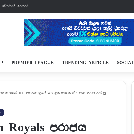
් වෙන්නයි යන්නේ
IP
PREMIER LEAGUE
TRENDING ARTICLE
SOCIA
ාජය කරමින්, IPL තරඟාවලියේ පෙරළිකාරම කණ්ඩායම බවට පත් වූ
w
n Royals පරාජය