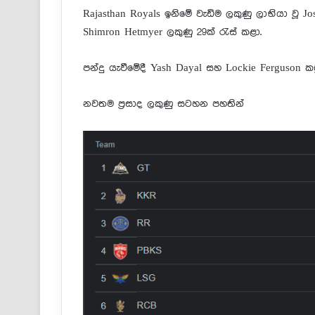
Rajasthan Royals ඉනිමේ වැඩිම ලකුණු ලාභියා වූ Jo
Shimron Hetmyer ලකුණු 29ක් රැස් කළා.
පන්දු යැවීමේදී Yash Dayal සහ Lockie Ferguson ක
නවතම ප්‍රසාද ලකුණු සටහන පහතින්