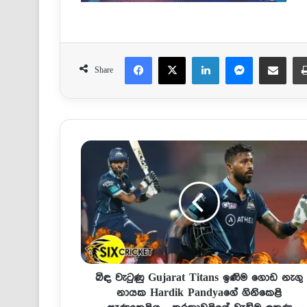
Facebook
X
LinkedIn
Messenger
Share via Email
Share
බිඳ වැටුණු Gujarat Titans ඉණිම ගොඩ නැගු
නායක Hardik Pandyaගේ ගිනිකෙළි