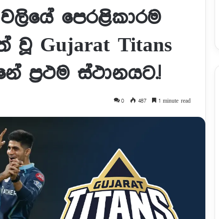
ාවලියේ පෙරළිකාරම
 වූ Gujarat Titans
ේ ප්‍රථම ස්ථානයට.!
0
487
1 minute read