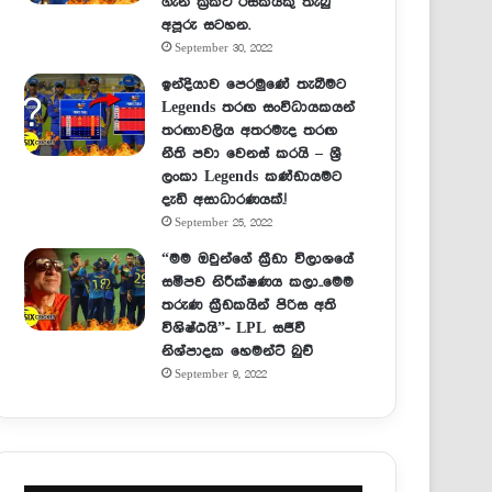
ගැන ක්‍රිකට් රසිකයකු තැබු
අපූරු සටහන.
September 30, 2022
ඉන්දියාව පෙරමුණේ තැබීමට
Legends තරඟ සංවිධායකයන්
තරඟාවලිය අතරමැද තරඟ
නීති පවා වෙනස් කරයි – ශ්‍රී
ලංකා Legends කණ්ඩායමට
දැඩි අසාධාරණයක්.!
September 25, 2022
“මම ඔවුන්ගේ ක්‍රීඩා විලාශයේ
සමීපව නිරීක්ෂණය කලා..මෙම
තරුණ ක්‍රීඩකයින් පිරිස අති
විශිෂ්ඨයි”- LPL සජීවී
නිශ්පාදක හෙමන්ට් බුච්
September 9, 2022