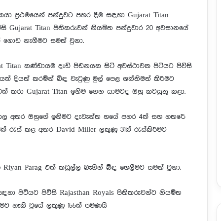
යා ප්‍රථමයෙන් පන්දුවට පහර දීම සඳහා Gujarat Titan
ි Gujarat Titan පිතිකරුවන් නියමිත පන්දුවාර 20 අවසානයේ
ක් ගොඩ නැගීමට සමත් වුනා.
at Titan කණ්ඩායම දැඩි පිඩනයක සිටි අවස්ථාවක පිටියට පිවිසි
යක් දියත් කරමින් බිඳ වැටුණු මුල් පෙළ ශක්තිමත් කිරීමට
ක් කරා Gujarat Titan ඉනිම ගෙන යාමටද ඔහු කටයුතු කළා.
්තා කල අතර ඔහුගේ ඉනිමට දැවැන්ත හයේ පහර 4ක් සහ හතරේ
් රැස් කළ අතර David Miller ලකුණු 31ක් රැස්කිරීමට
හ Riyan Parag එක් කඩුල්ල බැගින් බිඳ හෙලීමට සමත් වූනා.
ඳහා පිටියට පිවිසි Rajasthan Royals පිතිකරුවන්ට නියමිත
මට හැකි වුයේ ලකුණු 155ක් පමණයි