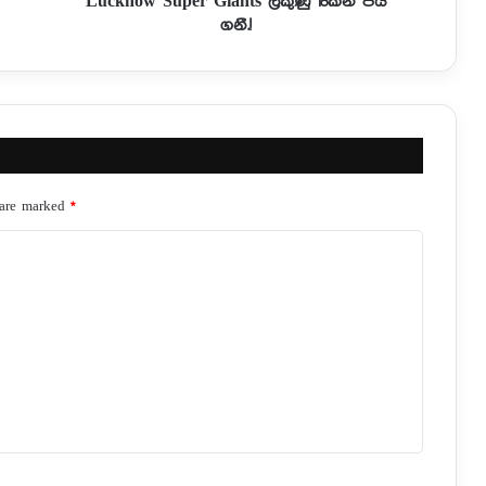
Lucknow Super Giants ලකුණු 18කින් ජය
ගනී.!
 are marked
*