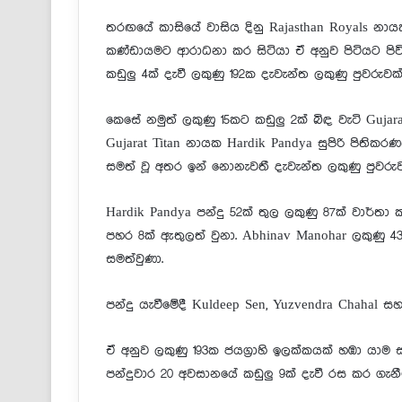
තරඟයේ කාසියේ වාසිය දිනු Rajasthan Royals නායක
කණ්ඩායමට ආරාධනා කර සිටියා ඒ අනුව පිටියට පිවිස
කඩුලු 4ක් දැවී ලකුණු 192ක දැවැන්ත ලකුණු පුවරුව
කෙසේ නමුත් ලකුණු 15කට කඩුලු 2ක් බිඳ වැටි Gujar
Gujarat Titan නායක Hardik Pandya සුපිරි පිතිකරණ
සමත් වූ අතර ඉන් නොනැවතී දැවැන්ත ලකුණු පුවරුව
Hardik Pandya පන්දු 52ක් තුල ලකුණු 87ක් වාර
පහර 8ක් ඇතුලත් වුනා. Abhinav Manohar ලකුණු 43ක
සමත්වුණා.
පන්දු යැවීමේදී Kuldeep Sen, Yuzvendra Chahal ස
ඒ අනුව ලකුණු 193ක ජයග්‍රාහි ඉලක්කයක් හඹා යාම ස
පන්දුවාර 20 අවසානයේ කඩුලු 9ක් දැවී රස කර ගැනී