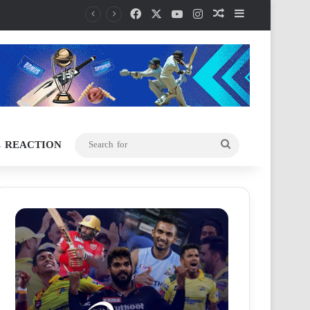
Facebook
X
YouTube
Instagram
Random Article
Sidebar
L REACTION
Search
for