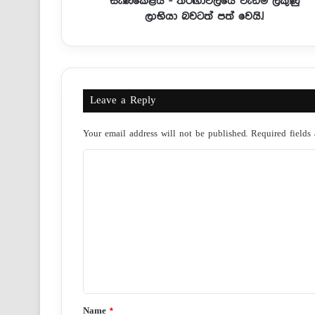
සැණකෙළිය - තරඟාවලියේ වැඩිම ලකුණු
ලාභියා බවටත් පත් වෙයි.!
Leave a Reply
Your email address will not be published.
Required fields
C
o
m
m
e
n
t
*
Name
*