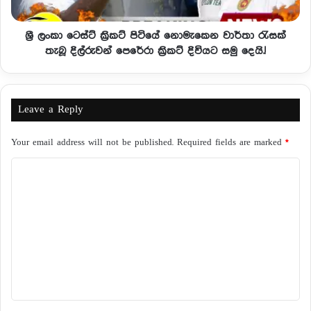
ශ්‍රී ලංකා ටෙස්ට් ක්‍රිකට් පිටියේ නොමැකෙන වාර්තා රැසක්
තැබූ දිල්රුවන් පෙරේරා ක්‍රිකට් දිවියට සමු දෙයි.!
Leave a Reply
Your email address will not be published.
Required fields are marked
*
C
o
m
m
e
n
t