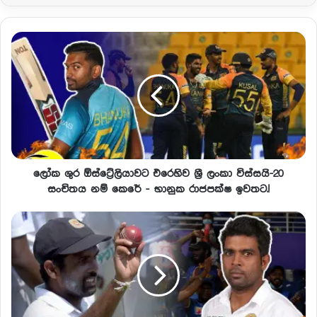
ලෝක ශුර ඕස්ට්‍රේලියාවට එරෙහිව ශ්‍රී ලංකා විස්සයි-20
සංචිතය නම් කෙරේ - භානුක රාජපක්ෂ ඉවතට.!