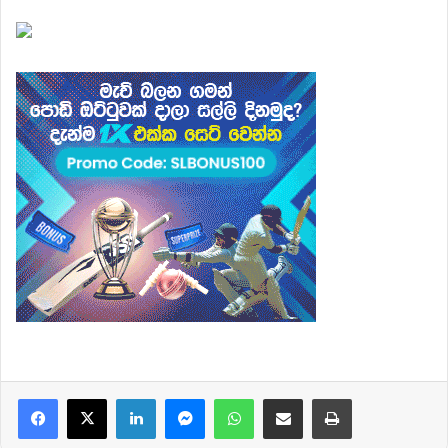
Facebook
X
LinkedIn
Messenger
WhatsApp
Share via Email
Print