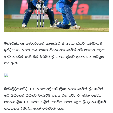
ඕස්ට්‍රේලියානු සංචාරයෙන් අනතුරුව ශ්‍රී ලංකා ක්‍රිකට් කණ්ඩායම
ඉන්දීයාවෙ තරග සංචාරයක නිරත වන බැවින් එහි පහසුව සදහා
ඉන්දියාවෙන් ඉල්ලිමක් කිරීමට ශ්‍රි ලංකා ක්‍රිකට් ආයතනය කටයුතු
කර ඇත.
ඕස්ට්‍රේලියාවේදී T20 තරඟාවලියක් ක්‍රීඩා කරන බැවින් ක්‍රීඩකයින්
හට බුබුලෙන් බුබුලට මාරුවීම පහසු වන පරිදි එළඹෙන ඉන්දීය
තරඟාවලිය T20 තරඟ වලින් ආරම්භ කරන ලෙස ශ්‍රී ලංකා ක්‍රිකට්
ආයතනය #BCCI යෙන් ඉල්ලීමක් ඇත