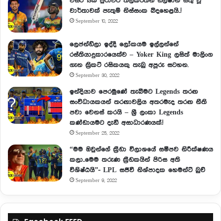
වසර 13ක් පුරාවට තිලකරත්න ඩිල්ෂාන් සතු වූ
වාර්තාවක් පැතුම් නිස්සංක බිදහෙළයි..!
September 10, 2022
ලෙජන්ඩ්ලා ඉද්දී ලෝකයම ඉල්ලන්නේ
රස්තියාදුකාරයෙක්ව – Yoker King ලසිත් මාලිංග
ගැන ක්‍රිකට් රසිකයකු තැබු අපූරු සටහන.
September 30, 2022
ඉන්දියාව පෙරමුණේ තැබීමට Legends තරඟ
සංවිධායකයන් තරඟාවලිය අතරමැද තරඟ නීති
පවා වෙනස් කරයි – ශ්‍රී ලංකා Legends
කණ්ඩායමට දැඩි අසාධාරණයක්.!
September 25, 2022
“මම ඔවුන්ගේ ක්‍රීඩා විලාශයේ සමීපව නිරීක්ෂණය
කලා..මෙම තරුණ ක්‍රීඩකයින් පිරිස අති
විශිෂ්ඨයි”- LPL සජීවී නිශ්පාදක හෙමන්ට් බුච්
September 9, 2022