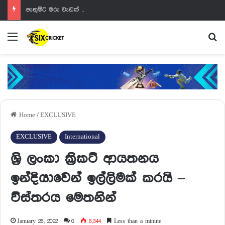
පැතුම්ට මරු වැඩක් වෙන්නයි යන්නේ
Menu
Se
Home
/
EXCLUSIVE
EXCLUSIVE
International
ශ්‍රි ලංකා ක්‍රිකට් ආයතනය
ඉන්දියාවෙන් ඉල්ලිමක් කරයි –
ව්ස්තරය මෙතනින්
January 26, 2022
0
6,344
Less than a minute