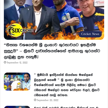
Cricket News
“නිසැක වශයෙන්ම ශ්‍රී ලංකාව ශුරතාවයට ඉහළින්ම
සුසුදුයි” – ක්‍රිකට් දැවැන්තයන්ගෙන් ආසියානු ශුරයන්ට
ලැබුණු සුභ පැතුම්.!
September 12, 2022
” මුම්බායි ඉන්දියන්ස් කියන්නෙ මහේලගේ
බූදලයක් නෙමේ ” ශ්‍රි ලංකා ක්‍රීඩකයන්ට
විශේෂත්වයක් නොදීම පිළිබද සමහර ක්‍රිකට්
රසිකයන් මහේලට නගන චෝදනා වලට, ක්‍රිකට්
රසිකයෙක් තැබු සටහන.
September 20, 2022