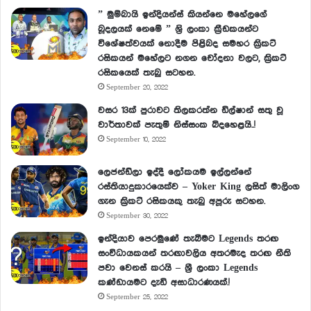
” මුම්බායි ඉන්දියන්ස් කියන්නෙ මහේලගේ
බූදලයක් නෙමේ ” ශ්‍රි ලංකා ක්‍රීඩකයන්ට
විශේෂත්වයක් නොදීම පිළිබද සමහර ක්‍රිකට්
රසිකයන් මහේලට නගන චෝදනා වලට, ක්‍රිකට්
රසිකයෙක් තැබු සටහන.
September 20, 2022
වසර 13ක් පුරාවට තිලකරත්න ඩිල්ෂාන් සතු වූ
වාර්තාවක් පැතුම් නිස්සංක බිදහෙළයි..!
September 10, 2022
ලෙජන්ඩ්ලා ඉද්දී ලෝකයම ඉල්ලන්නේ
රස්තියාදුකාරයෙක්ව – Yoker King ලසිත් මාලිංග
ගැන ක්‍රිකට් රසිකයකු තැබු අපූරු සටහන.
September 30, 2022
ඉන්දියාව පෙරමුණේ තැබීමට Legends තරඟ
සංවිධායකයන් තරඟාවලිය අතරමැද තරඟ නීති
පවා වෙනස් කරයි – ශ්‍රී ලංකා Legends
කණ්ඩායමට දැඩි අසාධාරණයක්.!
September 25, 2022