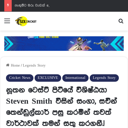
පැතුම්ට මරු වැඩක් වෙන්නයි යන්නේ
Menu
Se
Home
/
Legends Story
Cricket News
EXCLUSIVE
International
Legends Story
නූතන ටෙස්ට් පිටියේ විශිෂ්ඨයා
Steven Smith විසින් සංගා, සචින්
තෙන්ඩුල්කාර් පසු කරමින් තවත්
වාර්ථාවක් තමන් සතු කරගනී.!