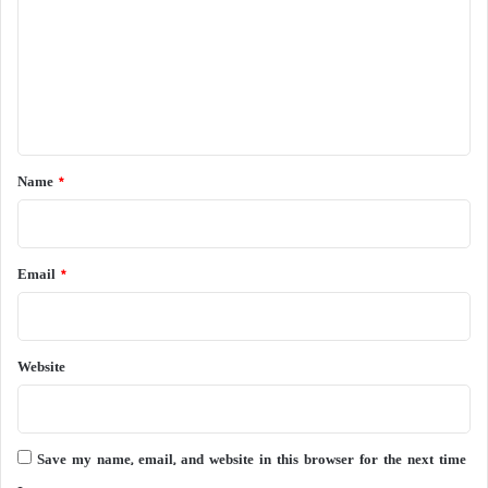
m
m
e
n
t
*
Name
*
Email
*
Website
Save my name, email, and website in this browser for the next time