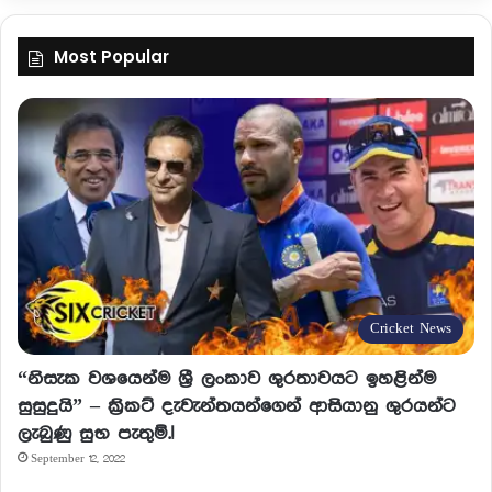
Most Popular
Cricket News
“නිසැක වශයෙන්ම ශ්‍රී ලංකාව ශුරතාවයට ඉහළින්ම
සුසුදුයි” – ක්‍රිකට් දැවැන්තයන්ගෙන් ආසියානු ශුරයන්ට
ලැබුණු සුභ පැතුම්.!
September 12, 2022