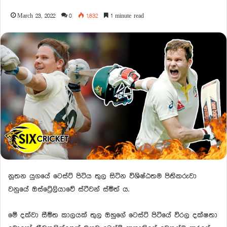
March 23, 2022
0
1,832
1 minute read
නූතන යුගයේ ටෙස්ට් පිටිය තුල සිටින විශිෂ්ඨතම පිතිකරුවා
වනුයේ ඔස්ට්‍රේලියාවේ ස්ටීවන් ස්මිත්‍ ය.
මේ දක්වා සීමිත කාලයක් තුල ඔහුගේ ටෙස්ට් පිටියේ විරල දක්ෂතා