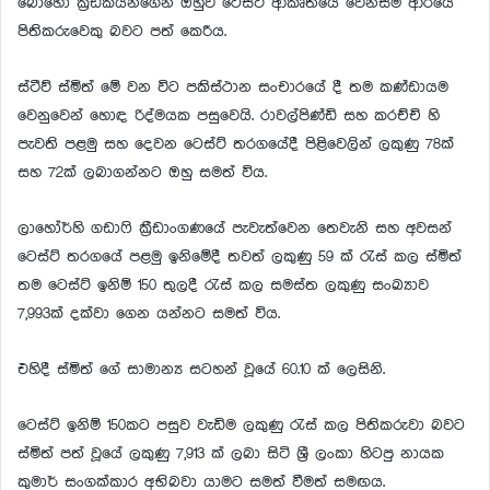
බොහෝ ක්‍රීඩකයින්ගෙන් ඔහුව ටෙස්ට් ආකෘතියේ වෙනස්ම ආරයේ
පිතිකරුවෙකු බවට පත් කෙරීය.
ස්ටීව් ස්මිත් මේ වන විට පකිස්ථාන සංචාරයේ දී තම කණ්ඩායම
වෙනුවෙන් හොඳ රිද්මයක පසුවෙයි. රාවල්පිණ්ඩි සහ කරච්චි හි
පැවති පළමු සහ දෙවන ටෙස්ට් තරගයේදී පිළිවෙලින් ලකුණු 78ක්
සහ 72ක් ලබාගන්නට ඔහු සමත් විය.
ලාහෝර්හි ගඩාෆි ක්‍රීඩාංගණයේ පැවැත්වෙන තෙවැනි සහ අවසන්
ටෙස්ට් තරගයේ පළමු ඉනිමේදී තවත් ලකුණු 59 ක් රැස් කල ස්මිත්
තම ටෙස්ට් ඉනිම් 150 තුලදී රැස් කල සමස්ත ලකුණු සංඛ්‍යාව
7,993ක් දක්වා ගෙන යන්නට සමත් විය.
එහිදී ස්මිත් ගේ සාමාන්‍ය සටහන් වූයේ 60.10 ක් ලෙසිනි.
ටෙස්ට් ඉනිම් 150කට පසුව වැඩිම ලකුණු රැස් කල පිතිකරුවා බවට
ස්මිත් පත් වූයේ ලකුණු 7,913 ක් ලබා සිටි ශ්‍රී ලංකා හිටපු නායක
කුමාර් සංගක්කාර අභිබවා යාමට සමත් වීමත් සමඟය.