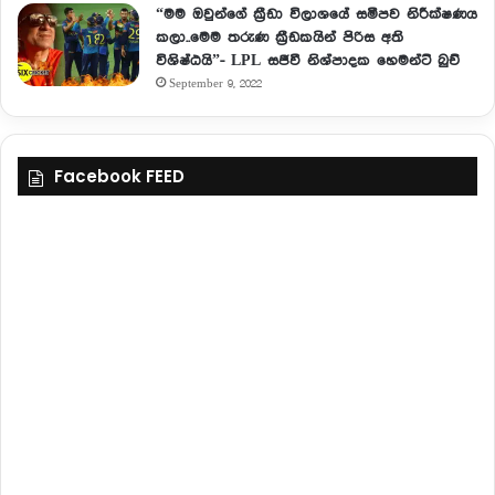
“මම ඔවුන්ගේ ක්‍රීඩා විලාශයේ සමීපව නිරීක්ෂණය
කලා..මෙම තරුණ ක්‍රීඩකයින් පිරිස අති
විශිෂ්ඨයි”- LPL සජීවී නිශ්පාදක හෙමන්ට් බුච්
September 9, 2022
Facebook FEED