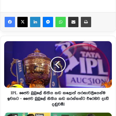
Facebook
X
LinkedIn
Messenger
WhatsApp
Share via Email
Print
IPL ජෛව බුබුළේ නිතිය කඩ කලොත් තරඟාවලියෙන්ම
ඉවතට - ජෛව බුබුළේ නිතිය කඩ කරන්නන්ට එරෙහිව දැඩි
දඬුවම්.!