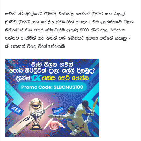
සචින් ටෙන්ඩුල්කාර් (7,869), විරේන්ද්‍ර ෂෙවාග් (7,694) සහ රාහුල්
ඩ්‍රාවිඩ් (7,680) යන ඉන්දීය ක්‍රීඩකයින් තිදෙනා එම ලැයිස්තුවේ ඊළඟ
ක්‍රීඩකයින් වන අතර වේගවත්ම ලකුණු 8000 රැස් කල පිතිකරු
වන්නට ද ස්මිත් හට තවත් එක් ඉනිමකදී අවශ්‍ය වන්නේ ලකුණු 7
ක් පමණක් වීමද විශේෂත්වයකි.