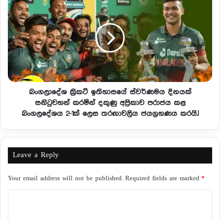
බංගලාදේශ ක්‍රිකට් ඉතිහාසයේ ස්වර්ණමය දිනයක්
සනිටුවහන් කරමින් දකුණු අප්‍රිකාව පරාජය කළ
බංගලදේශය 2-1ක් ලෙස තරඟාවලිය ජයග්‍රහණය කරයි.!
Leave a Reply
Your email address will not be published.
Required fields are marked
*
C
o