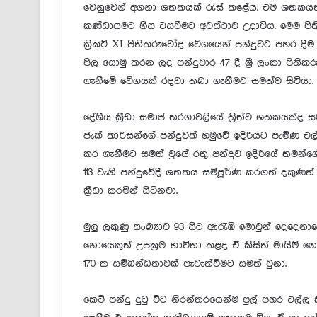
වෙනුවෙන් අගනා ශතකයක් රැස් කළේය. එම ශතකයත් ළහිර
කණ්ඩායමට හිස එසවීමට අවස්ථාව උදාවිය. මෙම පිති
ක්‍රිකට් XI පිතිකරුවෝද වේගයෙන් පන්දුවට පහර 
පිල යොමු කරන ලද පන්දුවාර 47 දී ශ්‍රී ලංකා පිති
ගැනීමේ වේගයක් රදවා තබා ගැනීමට සමත්ව සිටියා.
දේශීය ක්‍රීඩා සමාජ තරගාවලියේ ත්‍රිත්ව ශතකයක්ද ස
ජැක් කාර්සන්ගේ පන්දුවක් හමුවේ ඉදිරියට පැමි
කර ගැනීමට සමත් වුයේ රතු පන්දුව ඉදිරියේ තමන්ග
113 වැනි පන්දුවේදී ශතකය සම්පූර්ණ කරගත් දකුණත්
ක්‍රීඩා කරමින් සිටිනවා.
මුලු ලකුණු සංඛ්‍යාව 93 සිට ඇරැඹි මොවුන් දෙදෙ
නොයෙකුත් උපක්‍රම භාවිතා කළද ඒ කිසිත් මායිම් 
170 ක සම්බන්ධතාවක් පැවැත්වීමට සමත් වුනා.
කෙටි පන්දු දුටු විට නිරන්තරයෙන්ම පුල් පහර එල්