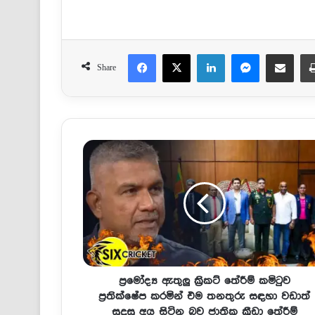
Facebook
X
LinkedIn
Messenger
Share via Email
Share
ප්‍රමෝද්‍ය ඇතුලු ක්‍රිකට් තේරීම් කමිටුව
ප්‍රතික්ෂේප කරමින් එම තනතුරු සඳහා වඩාත්
සුදුසු අය සිටින බව ජාතික ක්‍රීඩා තේරීම්