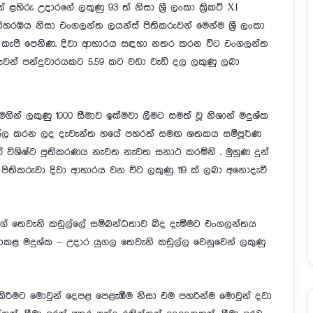
ු උදාරගේ ලකුණු 93 ත් නිසා ශ්‍රී ලංකා ක්‍රිකට් XI
හරඹය නිසා එංගලන්ත ලයන්ස් පිතිකරුවන් මෙන්ම ශ්‍රී ලංකා
දීම කැපී පෙනිණ. දිවා ආහාරය සඳහා නතර කරන විට එංගලන්ත
කරුවන් පන්දුවාරයකට 5.59 කට වඩා වැඩි දල ලකුණු ලබා
මගින් ලකුණු 1000 සීමාව ඉක්මවා ලීමට සමත් වූ නිශාන් මදුශ්ක
ණ එල්ල කරන ලද දැවැන්ත හයේ පහරත් සමඟ ශතකය සම්පූර්ණ
ේ විශිෂ්ට පුතිකරණය නැවත නැවත සනාථ කරමිනි . මුහුණ දුන්
 පිතිකරුවා දිවා ආහාරය වන විට ලකුණු 119 ක් ලබා අනොදැවී
නාගේ තෙවැනි කඩුල්ලේ සම්බන්ධතාව බිද දැමීමට එංගලන්තය
නොකළ මදුශ්ක – උදාර යුගල තෙවැනි කඩුල්ල වෙනුවෙන් ලකුණු
ල කිරීමට මොවුන් දෙපළ පෙළැඹීම නිසා එම පහරින්ම මොවුන් දවා