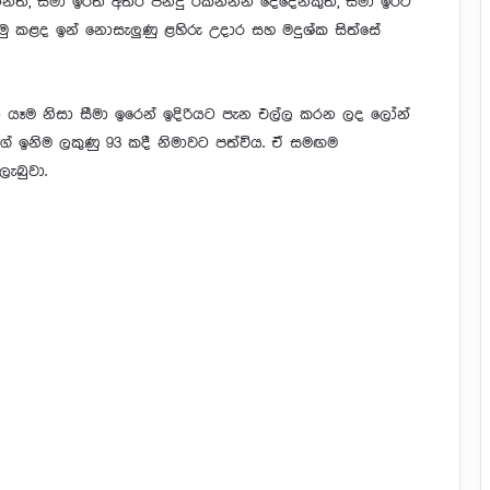
ත්, සීමා ඉරත් අතර පන්දු රකින්නන් දෙදෙනකුත්, සීමා ඉරට
ොමු කළද ඉන් නොසැලුණු ළහිරු උදාර සහ මදුශ්ක සිත්සේ
 යෑම නිසා සීමා ඉරෙන් ඉදිරියට පැන එල්ල කරන ලද ලෝන්
ගේ ඉනිම ලකුණු 93 කදී නිමාවට පත්විය. ඒ සමඟම
ැබුවා.