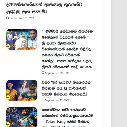
දැවැන්තයන්ගෙන් ආසියානු ශුරයන්ට
ලැබුණු සුභ පැතුම්.!
September 12, 2022
” මුම්බායි ඉන්දියන්ස් කියන්නෙ
මහේලගේ බූදලයක් නෙමේ ”
ශ්‍රි ලංකා ක්‍රීඩකයන්ට
විශේෂත්වයක් නොදීම පිළිබද
සමහර ක්‍රිකට් රසිකයන්
මහේලට නගන චෝදනා වලට,
ක්‍රිකට් රසිකයෙක් තැබු සටහන.
September 20, 2022
වසර 13ක් පුරාවට තිලකරත්න
ඩිල්ෂාන් සතු වූ වාර්තාවක්
පැතුම් නිස්සංක බිදහෙළයි..!
September 10, 2022
ලෙජන්ඩ්ලා ඉද්දී ලෝකයම
ඉල්ලන්නේ රස්තියාදුකාරයෙක්ව
– Yoker King ලසිත් මාලිංග