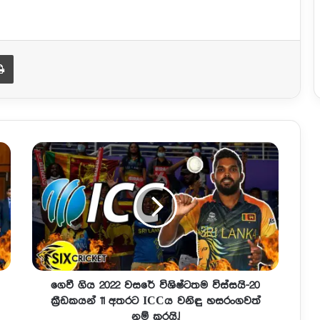
Print
ගෙවී ගිය 2022 වසරේ විශිෂ්ටතම විස්සයි-20
ක්‍රීඩකයන් 11 අතරට ICCය වනිඳු හසරංගවත්
නම් කරයි.!