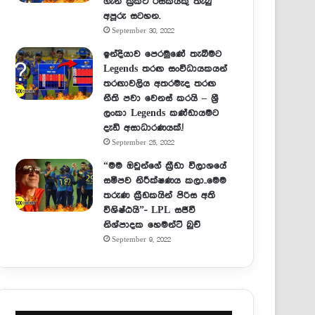
ගැන ක්‍රිකට් රසිකයකු තැබු
අපූරු සටහන.
September 30, 2022
ඉන්දියාව පෙරමුණේ තැබීමට
Legends තරඟ සංවිධායකයන්
තරඟාවලිය අතරමැද තරඟ
නීති පවා වෙනස් කරයි – ශ්‍රී
ලංකා Legends කණ්ඩායමට
දැඩි අසාධාරණයක්.!
September 25, 2022
“මම ඔවුන්ගේ ක්‍රීඩා විලාශයේ
සමීපව නිරීක්ෂණය කලා..මෙම
තරුණ ක්‍රීඩකයින් පිරිස අති
විශිෂ්ඨයි”- LPL සජීවී
නිශ්පාදක හෙමන්ට් බුච්
September 9, 2022