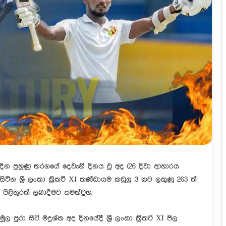
්දින පුහුණු තරගයේ දෙවැනි දිනය වූ අද (26 දිවා ආහාරය
න ශ්‍රී ලංකා ක්‍රිකට් XI කණ්ඩායම කඩුලු 3 කට ලකුණු 263 ක්
පිළිතුරක් ලබාදීමට සමත්වූහ.
පුරා සිටි මදුශ්ක අද දිනයේදී ශ්‍රී ලංකා ක්‍රිකට් XI පිල