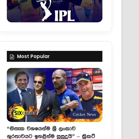
Most Popular
Cricket News
“නිසැක වශයෙන්ම ශ්‍රී ලංකාව
ශුරතාවයට ඉහළින්ම සුසුදුයි” – ක්‍රිකට්