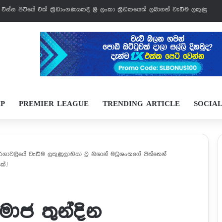
් වෙන්නයි යන්නේ
IP
PREMIER LEAGUE
TRENDING ARTICLE
SOCIA
තරගාවලියේ වැඩිම ලකුණුලාභියා වූ නිශාන් මධුශංකගේ පිත්තෙන්
්.!
සමාජ තුන්දින