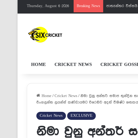
Thursday, August 6 2026
පැතුම්ට මරු වැඩක
Breaking News
HOME
CRICKET NEWS
CRICKET GOSS
Home
/
Cricket News
/
නිමා වුනු අන්තර් සමාජ තුන්දින 
එංගලන්ත ලයන්ස් කණ්ඩායමට එරෙහිව අදත් විශිෂ්ට ශතකයක
Cricket News
EXCLUSIVE
නිමා වුනු අන්තර් 