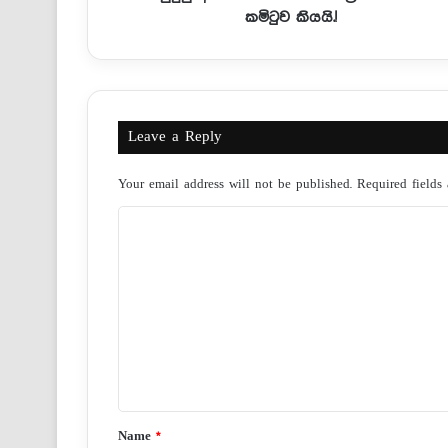
කමිටුව කියයි.!
Leave a Reply
Your email address will not be published.
Required fields
C
o
m
m
e
n
t
*
Name
*