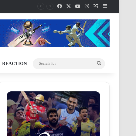
Facebook
X
YouTube
Instagram
Random Article
Sidebar
L REACTION
Search
for