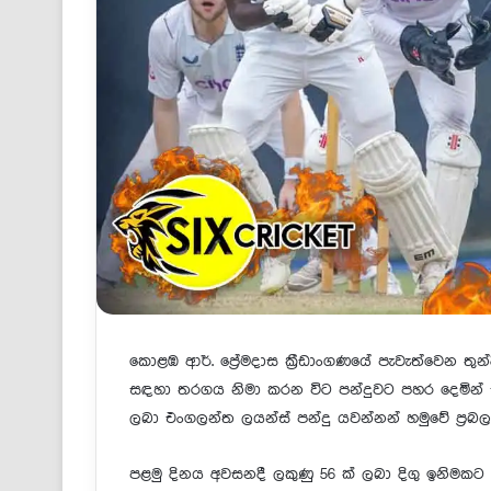
කොළඹ ආර්. ප්‍රේමදාස ක්‍රීඩාංගණයේ පැවැත්වෙන තුන
සඳහා තරගය නිමා කරන විට පන්දුවට පහර දෙමින් සිටි
ලබා එංගලන්ත ලයන්ස් පන්දු යවන්නන් හමුවේ ප්‍රබල 
පළමු දිනය අවසනදී ලකුණු 56 ක් ලබා දිගු ඉනිමකට මුල 