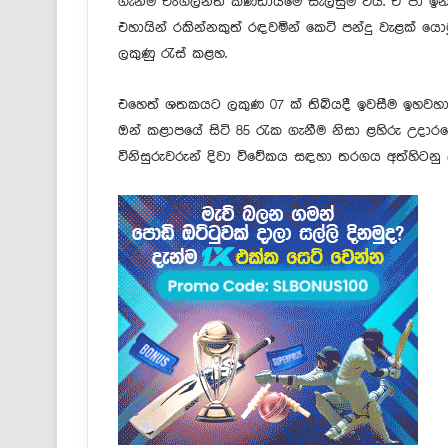
ගැනීම එංගලන්ත කණ්ඩායමේ සැලසුම විය. ඒ පා ඉන්න
එහායින් රකින්නකුත් රඳවමින් කෙටි පන්දු වැළක් ය
ලකුණු රැස් කළහ.
එහෙත් ශතකයට ලකුණ 07 ක් තිබියදී ඉවසීම ඉහවහා
ඔන් කළාපයේ සිටි 85 රැක ගැනීම නිසා ළහිරු උදාර
විනිසුරුවරුන් දිවා විවේකය සඳහා තරගය අත්හිටනු ල