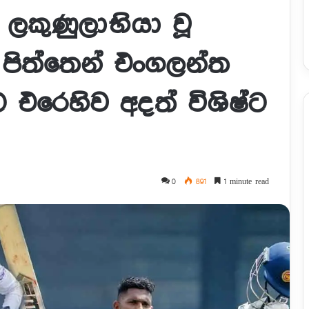
ලකුණුලාභියා වූ
 පිත්තෙන් එංගලන්ත
එරෙහිව අදත් විශිෂ්ට
0
891
1 minute read