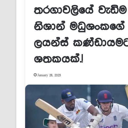
තරගාවලියේ වැඩිම 
නිශාන් මධුශංකගේ
ලයන්ස් කණ්ඩායමට 
ශතකයක්.!
January 26, 2023