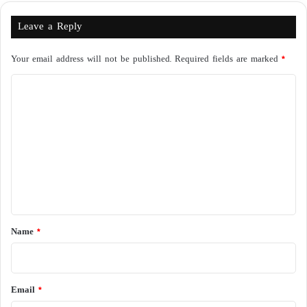
Leave a Reply
Your email address will not be published.
Required fields are marked
*
C
o
m
m
e
n
t
*
Name
*
Email
*