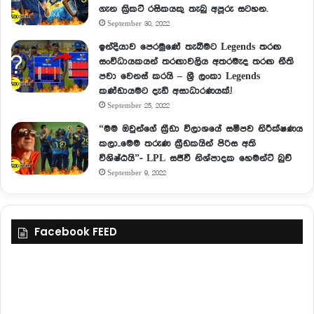
ගැන ක්‍රිකට් රසිකයකු තැබු අපූරු සටහන.
September 30, 2022
ඉන්දියාව පෙරමුණේ තැබීමට Legends තරඟ
සංවිධායකයන් තරඟාවලිය අතරමැද තරඟ නීති
පවා වෙනස් කරයි – ශ්‍රී ලංකා Legends
කණ්ඩායමට දැඩි අසාධාරණයක්.!
September 25, 2022
“මම ඔවුන්ගේ ක්‍රීඩා විලාශයේ සමීපව නිරීක්ෂණය
කලා..මෙම තරුණ ක්‍රීඩකයින් පිරිස අති
විශිෂ්ඨයි”- LPL සජීවී නිශ්පාදක හෙමන්ට් බුච්
September 9, 2022
Facebook FEED