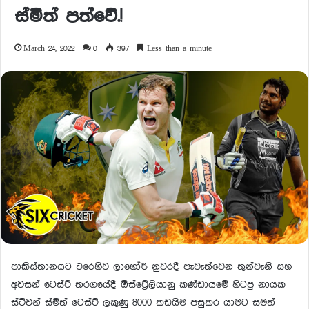
ස්මිත් පත්වේ.!
March 24, 2022
0
397
Less than a minute
පාකිස්තානයට එරෙහිව ලාහෝර් නුවරදී පැවැත්වෙන තුන්වැනි සහ
අවසන් ටෙස්ට් තරගයේදී ඕස්ට්‍රේලියානු කණ්ඩායමේ හිටපු නායක
ස්ටීවන් ස්මිත් ටෙස්ට් ලකුණු 8000 කඩයිම පසුකර යාමට සමත්