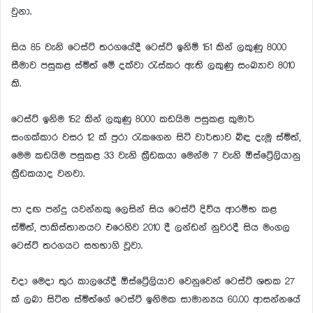
වුනා.
සිය 85 වැනි ටෙස්ට් තරගයේදී ටෙස්ට් ඉනිම් 151 කින් ලකුණු 8000
සීමාව පසුකළ ස්මිත් මේ දක්වා රැස්කර ඇති ලකුණු සංඛ්‍යාව 8010
කි.
ටෙස්ට් ඉනිම 152 කින් ලකුණු 8000 කඩයිම පසුකළ කුමාර්
සංගක්කාර වසර 12 ක් පුරා රැකගෙන සිටි වාර්තාව බිඳ දැමූ ස්මිත්,
මෙම කඩයිම පසුකළ 33 වැනි ක්‍රීඩකයා මෙන්ම 7 වැනි ඕස්ට්‍රේලියානු
ක්‍රීඩකයාද වනවා.
පා දඟ පන්දු යවන්නකු ලෙසින් සිය ටෙස්ට් දිවිය ආරම්භ කළ
ස්මිත්, පාකිස්තානයට එරෙහිව 2010 දී ලන්ඩන් නුවරදී සිය මංගල
ටෙස්ට් තරගයට සහභාගි වූවා.
එදා මෙදා තුර කාලයේදී ඕස්ට්‍රේලියාව වෙනුවෙන් ටෙස්ට් ශතක 27
ක් ලබා සිටින ස්මිත්ගේ ටෙස්ට් ඉනිමක සාමාන්‍යය 60.00 ආසන්නයේ