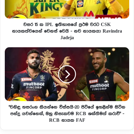
වසර 15 ක IPL ඉතිහාසයේ ප්‍රථම වරට CSK
නායකත්වයෙන් වෙනස් වෙයි - නව නායකයා Ravindra
Jadeja
"වනිඳු හසරංග කියන්නෙ විස්සයි-20 පිටියේ ඉහළින්ම සිටින
පන්දු යවන්නෙක්, ඔහු නිසැකවම RCB ශක්‌තිමත් කරාවි" -
RCB නායක FAF