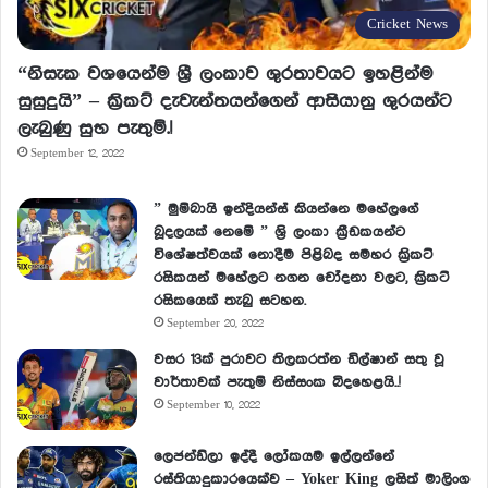
Cricket News
“නිසැක වශයෙන්ම ශ්‍රී ලංකාව ශුරතාවයට ඉහළින්ම
සුසුදුයි” – ක්‍රිකට් දැවැන්තයන්ගෙන් ආසියානු ශුරයන්ට
ලැබුණු සුභ පැතුම්.!
September 12, 2022
” මුම්බායි ඉන්දියන්ස් කියන්නෙ මහේලගේ
බූදලයක් නෙමේ ” ශ්‍රි ලංකා ක්‍රීඩකයන්ට
විශේෂත්වයක් නොදීම පිළිබද සමහර ක්‍රිකට්
රසිකයන් මහේලට නගන චෝදනා වලට, ක්‍රිකට්
රසිකයෙක් තැබු සටහන.
September 20, 2022
වසර 13ක් පුරාවට තිලකරත්න ඩිල්ෂාන් සතු වූ
වාර්තාවක් පැතුම් නිස්සංක බිදහෙළයි..!
September 10, 2022
ලෙජන්ඩ්ලා ඉද්දී ලෝකයම ඉල්ලන්නේ
රස්තියාදුකාරයෙක්ව – Yoker King ලසිත් මාලිංග