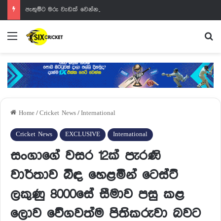
පැතුම්ට මරු වැඩක් වෙන්නයි යන්නේ
Menu
Se
Home
/
Cricket News
/
International
Cricket News
EXCLUSIVE
International
සංගාගේ වසර 12ක් පැරණි
වාර්තාව බිඳ හෙළමින් ටෙස්ට්
ලකුණු 8000සේ සීමාව පසු කළ
ලොව වේගවත්ම පිතිකරුවා බවට