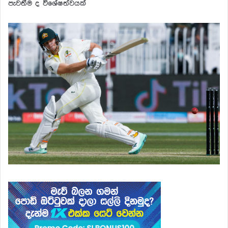
පැවතීම ද විශේෂත්වයක්