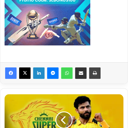
Facebook
X
LinkedIn
Messenger
WhatsApp
Share via Email
Print