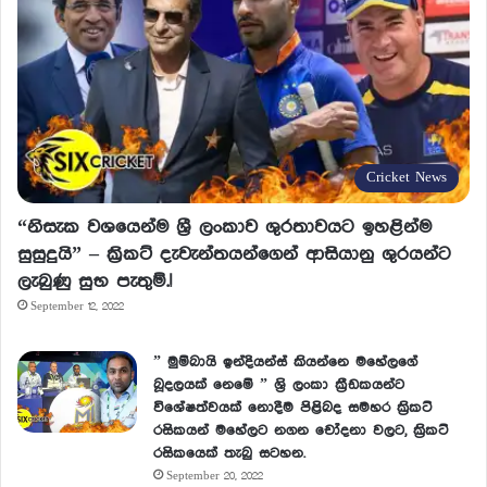
Cricket News
“නිසැක වශයෙන්ම ශ්‍රී ලංකාව ශුරතාවයට ඉහළින්ම
සුසුදුයි” – ක්‍රිකට් දැවැන්තයන්ගෙන් ආසියානු ශුරයන්ට
ලැබුණු සුභ පැතුම්.!
September 12, 2022
” මුම්බායි ඉන්දියන්ස් කියන්නෙ මහේලගේ
බූදලයක් නෙමේ ” ශ්‍රි ලංකා ක්‍රීඩකයන්ට
විශේෂත්වයක් නොදීම පිළිබද සමහර ක්‍රිකට්
රසිකයන් මහේලට නගන චෝදනා වලට, ක්‍රිකට්
රසිකයෙක් තැබු සටහන.
September 20, 2022