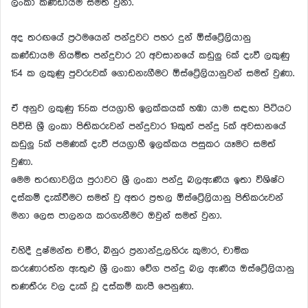
ලංකා කණ්ඩායම සමත් වුනා.
අද තරඟයේ ප්‍රථමයෙන් පන්දුවට පහර දුන් ඕස්ට්‍රේලියානු
කණ්ඩායම නියමිත පන්දුවාර 20 අවසානයේ කඩුලු 6ක් දැවී ලකුණු
154 ක ලකුණු පුවරුවක් ගොඩනැගීමට ඕස්ට්‍රේලියානුවන් සමත් වුණා.
ඒ අනුව ලකුණු 155ක ජයග්‍රාහි ඉලක්කයක් හඹා යාම සඳහා පිටියට
පිවිසි ශ්‍රී ලංකා පිතිකරුවන් පන්දුවාර 19කුත් පන්දු 5ක් අවසානයේ
කඩුලු 5ක් පමණක් දැවී ජයග්‍රාහී ඉලක්කය පසුකර යෑමට සමත්
වුණා.
මෙම තරඟාවලිය පුරාවට ශ්‍රී ලංකා පන්දු බලඇණිය ⁣ඉතා විශිෂ්ට
දස්කම් දැක්වීමට සමත් වු අතර ප්‍රභල ඕස්ට්‍රේලියානු පිතිකරුවන්
මනා ලෙස පාලනය කරගැනීමට ඔවුන් සමත් වුනා.
එහිදී දුෂ්මන්ත චමීර, බිනුර ප්‍රනාන්දු,ලහිරු කුමාර, චාමික
කරුණාරත්න ඇතුළු ශ්‍රී ලංකා වේග පන්දු බල ඇණිය ඔස්ට්‍රේලියානු
තණතීරු වල දැක් වූ දස්කම් කැපී පෙනුණා.