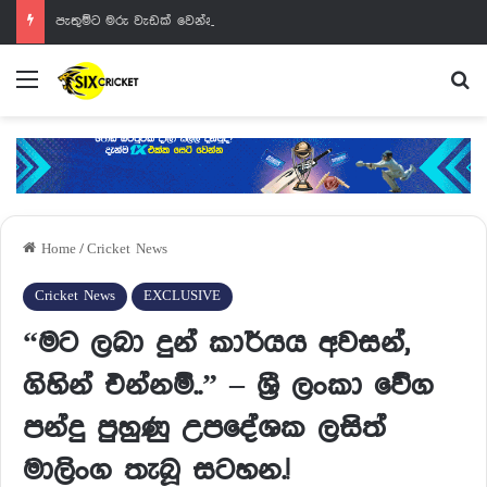
පැතුම්ට මරු වැඩක් වෙන්නයි යන්නේ
Menu
Se
Home
/
Cricket News
Cricket News
EXCLUSIVE
“මට ලබා දුන් කාර්යය අවසන්,
ගිහින් එන්නම්..” – ශ්‍රී ලංකා වේග
පන්දු පුහුණු උපදේශක ලසිත්
මාලිංග තැබූ සටහන.!