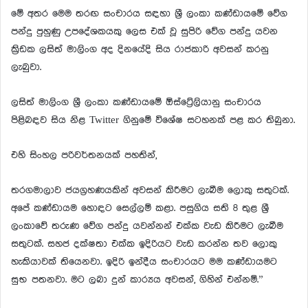
මේ අතර මෙම තරඟ සංචාරය සඳහා ශ්‍රී ලංකා කණ්ඩායමේ වේග
පන්දු පුහුණු උපදේශකයකු ලෙස එක් වූ සුපිරි වේග පන්දු යවන
ක්‍රිඩක ලසිත් මාලිංග අද දිනයේදි සිය රාජකාරි අවසන් කරනු
ලැබුවා.
ලසිත් මාලිංග ශ්‍රී ලංකා කණ්ඩායමේ ඕස්ට්‍රේලියානු සංචාරය
පිළිබඳව සිය නිළ Twitter ගිනුමේ විශේෂ සටහනක් පළ කර තිබුනා.
එහි සිංහල පරිවර්තනයක් පහතින්,
තරගමාලාව ජයග්‍රහණයකින් අවසන් කිරීමට ලැබීම ලොකු සතුටක්.
අපේ කණ්ඩායම හොඳට සෙල්ලම් කළා. පසුගිය සති 8 තුළ ශ්‍රී
ලංකාවේ තරුණ වේග පන්දු යවන්නන් එක්ක වැඩ කිරීමට ලැබීම
සතුටක්. සහජ දක්ෂතා එක්ක ඉදිරියට වැඩ කරන්න තව ලොකු
හැකියාවක් තියෙනවා. ඉදිරි ඉන්දීය සංචාරයට මම කණ්ඩායමට
සුභ පතනවා. මට ලබා දුන් කාර්‍යය අවසන්, ගිහින් එන්නම්.”