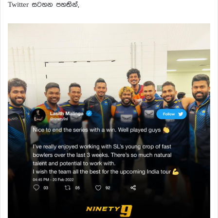
Twitter සටහන පහතින්,