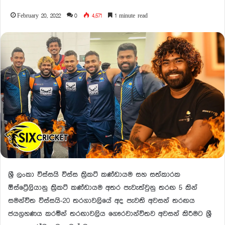
February 20, 2022
0
4,571
1 minute read
ශ්‍රී ලංකා විස්සයි විස්ස ක්‍රිකට් කණ්ඩායම සහ සත්කාරක
ඕස්ට්‍රේලියානු ක්‍රිකට් කණ්ඩායම අතර පැවැත්වුනු තරඟ 5 කින්
සමන්විත විස්සයි-20 තරගාවලියේ අද පැවති අවසන් තරඟය
ජයග්‍රහණය කරමින් තරඟාවලිය ගෞරවාන්විතව අවසන් කිරීමට ශ්‍රී