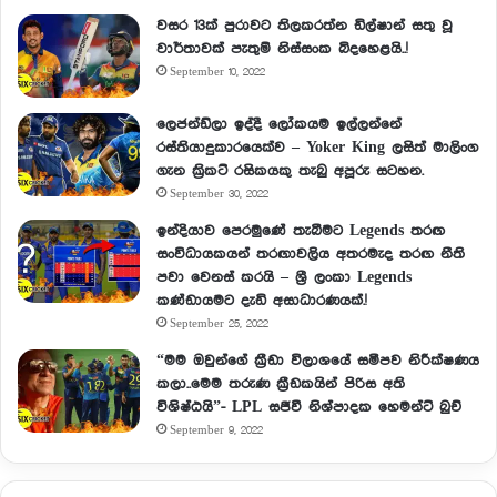
වසර 13ක් පුරාවට තිලකරත්න ඩිල්ෂාන් සතු වූ
වාර්තාවක් පැතුම් නිස්සංක බිදහෙළයි..!
September 10, 2022
ලෙජන්ඩ්ලා ඉද්දී ලෝකයම ඉල්ලන්නේ
රස්තියාදුකාරයෙක්ව – Yoker King ලසිත් මාලිංග
ගැන ක්‍රිකට් රසිකයකු තැබු අපූරු සටහන.
September 30, 2022
ඉන්දියාව පෙරමුණේ තැබීමට Legends තරඟ
සංවිධායකයන් තරඟාවලිය අතරමැද තරඟ නීති
පවා වෙනස් කරයි – ශ්‍රී ලංකා Legends
කණ්ඩායමට දැඩි අසාධාරණයක්.!
September 25, 2022
“මම ඔවුන්ගේ ක්‍රීඩා විලාශයේ සමීපව නිරීක්ෂණය
කලා..මෙම තරුණ ක්‍රීඩකයින් පිරිස අති
විශිෂ්ඨයි”- LPL සජීවී නිශ්පාදක හෙමන්ට් බුච්
September 9, 2022