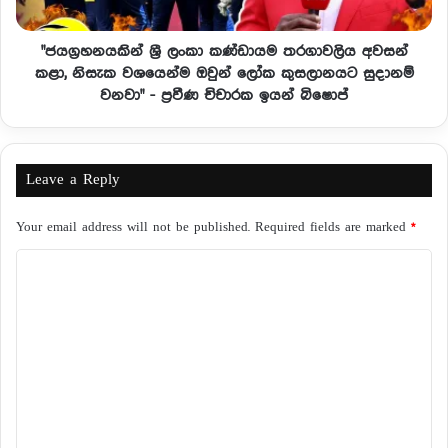
"ජයග්‍රහනයකින් ශ්‍රී ලංකා කණ්ඩායම තරගාවලිය අවසන්
කළා, නිසැක වශයෙන්ම ඔවුන් ලෝක කුසලානයට සුදානම්
වනවා" - ප්‍රවීණ චිචාරක ඉයන් බිෂොප්
Leave a Reply
Your email address will not be published.
Required fields are marked
*
C
o
m
m
e
n
t