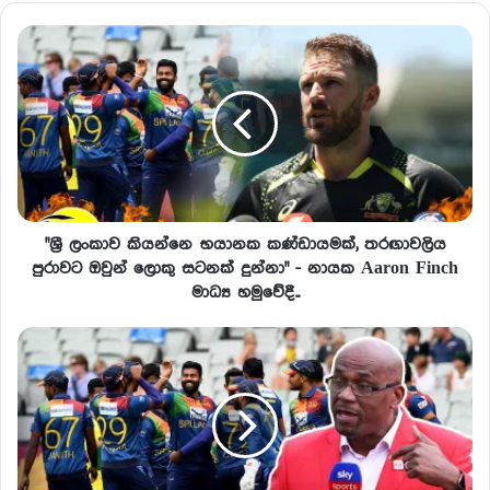
"ශ්‍රී ලංකාව කියන්නෙ භයානක කණ්ඩායමක්, තරඟාවලිය
පුරාවට ඔවුන් ලොකු සටනක් දුන්නා" - නායක Aaron Finch
මාධ්‍ය හමුවේදී..