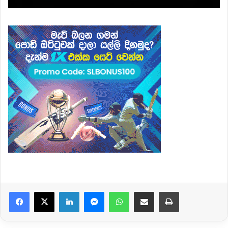
Facebook
X
LinkedIn
Messenger
WhatsApp
Share via Email
Print