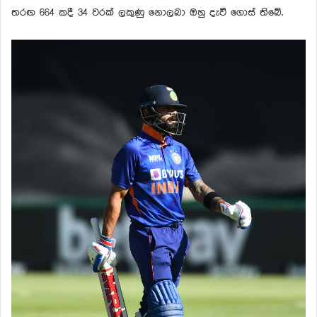
තරඟ 664 කදී 34 වරක් ලකුණු නොලබා ඔහු දැවී ගොස් තිබේ.