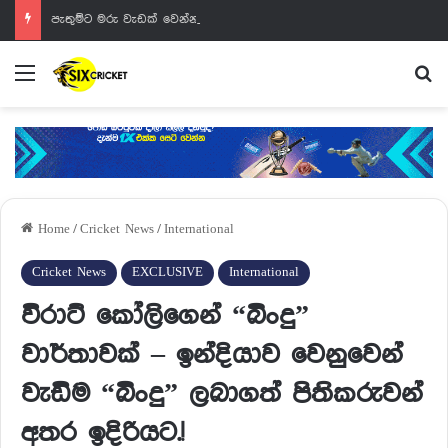
පැතුම්ට මරු වැඩක් වෙන්නයි යන්නේ
Menu
Se
Home
/
Cricket News
/
International
Cricket News
EXCLUSIVE
International
විරාට් කෝලිගෙන් “බිංදු”
වාර්තාවක් – ඉන්දියාව වෙනුවෙන්
වැඩිම “බිංදු” ලබාගත් පිතිකරුවන්
අතර ඉදිරියට.!