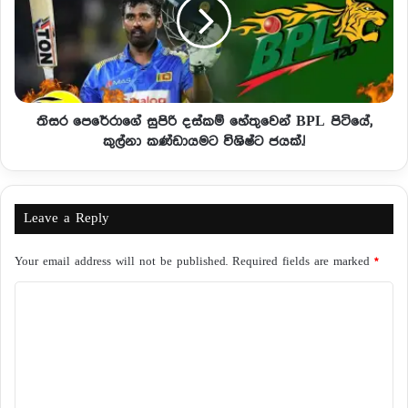
තිසර පෙරේරාගේ සුපිරි දස්කම් හේතුවෙන් BPL පිටියේ,
කුල්නා කණ්ඩායමට විශිෂ්ට ජයක්.!
Leave a Reply
Your email address will not be published.
Required fields are marked
*
C
o
m
m
e