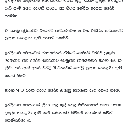
ඉන්දියාව වෙනුවෙන් ජාත්‍යන්තර තරඟ තුල වැඩිම ලකුණු නොලබා
දැවී යාම් අතර දෙවනි තැනට අද හිටපු ඉන්දීය නායක කෝලි
පත්විය.
ඒ දකුණු අප්‍රිකාවට එරෙහිව පැවැත්වෙන දෙවන එක්දින තරඟයේදී
ලකුණු නොලබා දැවී යාමත් සමඟිනි.
ඉන්දියාව වෙනුවෙන් ජාත්‍යන්තර පිටියේ තෙවැනි වැඩිම ලකුණු
ලාභියාද වන කෝලි ඉන්දියාව වෙනුවන් ජාත්‍යන්තර තරඟ 450 ක්
ක්‍රීඩා කර ඇති අතර එහිදී 31 වතාවක් කෝලි ලකුණු නොලබා දැවී
ගොස් තිබේ.
තරඟ 14 ට වරක් විරාට් කෝලි ලකුණු නොලබා දැවී ගොස් තිබේ.
ඉන්දියාව වෙනුවෙන් ක්‍රීඩා කල මුල් පෙල පිතිකරුවන් අතර වැඩම
ලකුණු නොලබා දැවී යාම් ගණනකට හිමිකම් කියන්නේ සචින්
තෙන්ඩුල්කා ය.