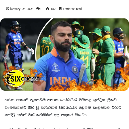
January 22, 2022
0
409
1 minute read
තරඟ ආකෘති තුනෙහිම පතාක යෝධයින් බිහිකල ඉන්දීය ක්‍රිකට්
වංශකතාවේ බිහි වූ සාර්ථකම පිතිකරුවා ලෙසින් සැලකෙන විරාට්
කෝලි තවත් එක් කඩයිමක් අද පසුකර ගියේය.