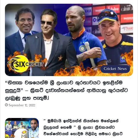
Cricket News
“නිසැක වශයෙන්ම ශ්‍රී ලංකාව ශුරතාවයට ඉහළින්ම
සුසුදුයි” – ක්‍රිකට් දැවැන්තයන්ගෙන් ආසියානු ශුරයන්ට
ලැබුණු සුභ පැතුම්.!
September 12, 2022
” මුම්බායි ඉන්දියන්ස් කියන්නෙ මහේලගේ
බූදලයක් නෙමේ ” ශ්‍රි ලංකා ක්‍රීඩකයන්ට
විශේෂත්වයක් නොදීම පිළිබද සමහර ක්‍රිකට්