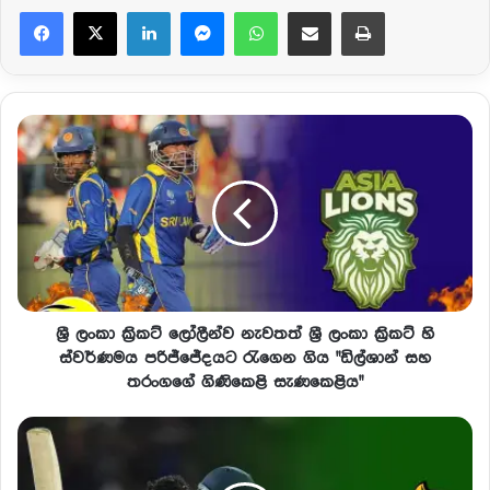
Facebook
X
LinkedIn
Messenger
WhatsApp
Share via Email
Print
ශ්‍රී ලංකා ක්‍රිකට් ලෝලීන්ව නැවතත් ශ්‍රී ලංකා ක්‍රිකට් හි
ස්වර්ණමය පරිජ්ජේදයට රැගෙන ගිය "ඩිල්ශාන් සහ
තරංගගේ ගිණිකෙළි සැණකෙළිය"