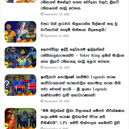
රසිකයන් මහේලට නගන චෝදනා වලට, ක්‍රිකට්
රසිකයෙක් තැබු සටහන.
September 20, 2022
වසර 13ක් පුරාවට තිලකරත්න ඩිල්ෂාන් සතු වූ
වාර්තාවක් පැතුම් නිස්සංක බිදහෙළයි..!
September 10, 2022
ලෙජන්ඩ්ලා ඉද්දී ලෝකයම ඉල්ලන්නේ
රස්තියාදුකාරයෙක්ව – Yoker King ලසිත් මාලිංග
ගැන ක්‍රිකට් රසිකයකු තැබු අපූරු සටහන.
September 30, 2022
ඉන්දියාව පෙරමුණේ තැබීමට Legends තරඟ
සංවිධායකයන් තරඟාවලිය අතරමැද තරඟ නීති
පවා වෙනස් කරයි – ශ්‍රී ලංකා Legends
කණ්ඩායමට දැඩි අසාධාරණයක්.!
September 25, 2022
“මම ඔවුන්ගේ ක්‍රීඩා විලාශයේ සමීපව නිරීක්ෂණය
කලා..මෙම තරුණ ක්‍රීඩකයින් පිරිස අති
විශිෂ්ඨයි”- LPL සජීවී නිශ්පාදක හෙමන්ට් බුච්
September 9, 2022