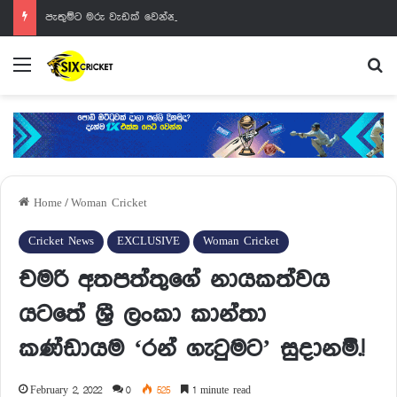
පැතුම්ට මරු වැඩක් වෙන්නයි යන්නේ
Menu
Se
Home
/
Woman Cricket
Cricket News
EXCLUSIVE
Woman Cricket
චමරි අතපත්තුගේ නායකත්වය
යටතේ ශ්‍රී ලංකා කාන්තා
කණ්ඩායම ‘රන් ගැටුමට’ සුදානම්.!
February 2, 2022
0
525
1 minute read