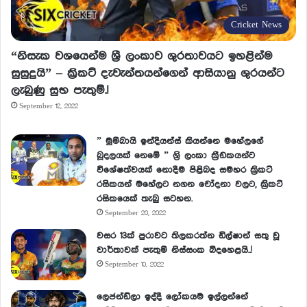
Cricket News
“නිසැක වශයෙන්ම ශ්‍රී ලංකාව ශුරතාවයට ඉහළින්ම
සුසුදුයි” – ක්‍රිකට් දැවැන්තයන්ගෙන් ආසියානු ශුරයන්ට
ලැබුණු සුභ පැතුම්.!
September 12, 2022
” මුම්බායි ඉන්දියන්ස් කියන්නෙ මහේලගේ
බූදලයක් නෙමේ ” ශ්‍රි ලංකා ක්‍රීඩකයන්ට
විශේෂත්වයක් නොදීම පිළිබද සමහර ක්‍රිකට්
රසිකයන් මහේලට නගන චෝදනා වලට, ක්‍රිකට්
රසිකයෙක් තැබු සටහන.
September 20, 2022
වසර 13ක් පුරාවට තිලකරත්න ඩිල්ෂාන් සතු වූ
වාර්තාවක් පැතුම් නිස්සංක බිදහෙළයි..!
September 10, 2022
ලෙජන්ඩ්ලා ඉද්දී ලෝකයම ඉල්ලන්නේ