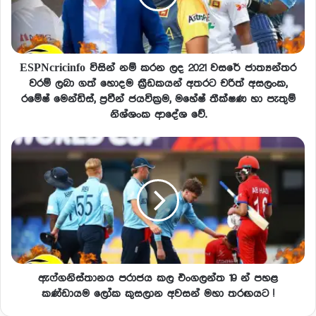
ESPNcricinfo විසින් නම් කරන ලද 2021 වසරේ ජාත්‍යන්තර
වරම් ලබා ගත් හොදම ක්‍රීඩකයන් අතරට චරිත් අසලංක,
රමේෂ් මෙන්ඩිස්, ප්‍රවීන් ජයවික්‍රම, මහේෂ් තීක්ෂණ හා පැතුම්
නිශ්ශංක ආදේශ වේ.
ඇෆ්ගනිස්තානය පරාජය කල එංගලන්ත 19 න් පහළ
කණ්ඩායම ලෝක කුසලාන අවසන් මහා තරඟයට !