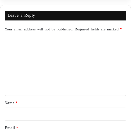
Leave a Reply
Your email address will not be published.
Required fields are marked
*
C
o
m
m
e
n
t
*
Name
*
Email
*