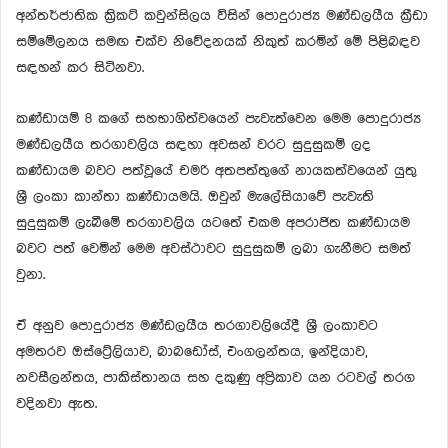
අන්තර්ජාතික ක්‍රිකට් කවුන්සිලය විසින් පොදුරාජ්‍ය මණ්ඩලයීය ක්‍රීඩා
සම්මේලනය සමඟ එක්ව නිවේදනයක් නිකුත් කරමින් මේ පිළිබඳව
සඳහන් කර සිටිනවා.
කණ්ඩායම් 8 කගේ සහභාගිත්වයෙන් පැවැත්වෙන මෙම පොදුරාජ්‍ය
මණ්ඩලයීය තරගාවලිය සඳහා අවසන් වරට සුදුසුකම් ලද
කණ්ඩායම බවට පත්වූයේ චමරි අතපත්තුගේ නායකත්වයෙන් යුතු
ශ්‍රී ලංකා කාන්තා කණ්ඩායමයි. ඔවුන් මැලේසියාවේ පැවැති
සුදුසුකම් ලැබීමේ තරගාවලිය යටතේ එකම අපරාජිත කණ්ඩායම
බවට පත් වෙමින් මෙම අවස්ථාවට සුදුසුකම් ලබා ගැනීමට සමත්
වුනා.
ඒ අනුව පොදුරාජ්‍ය මණ්ඩලයීය තරගාවලියේදී ශ්‍රී ලංකාවට
අමතරව ඔස්ට්‍රේලියාව, බාබඩෝස්, එංගලන්තය, ඉන්දියාව,
නවසීලන්තය, පාකිස්තානය සහ දකුණු අප්‍රිකාව යන රටවල් තරග
වදිනවා ඇත.