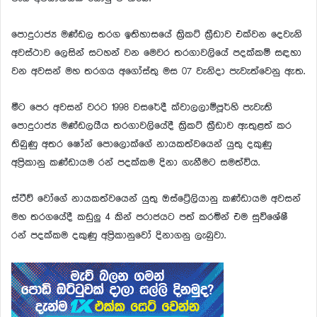
පොදුරාජ්‍ය මණ්ඩල තරග ඉතිහාසයේ ක්‍රිකට් ක්‍රීඩාව එක්වන දෙවැනි
අවස්ථාව ලෙසින් සටහන් වන මෙවර තරගාවලියේ පදක්කම් සඳහා
වන අවසන් මහ තරගය අගෝස්තු මස 07 වැනිදා පැවැත්වෙනු ඇත.
මීට පෙර අවසන් වරට 1998 වසරේදී ක්වාලලාම්පූර්හි පැවැති
පොදුරාජ්‍ය මණ්ඩලයීය තරගාවලියේදී ක්‍රිකට් ක්‍රීඩාව ඇතුළත් කර
තිබුණු අතර ෂෝන් පොලොක්ගේ නායකත්වයෙන් යුතු දකුණු
අප්‍රිකානු කණ්ඩායම රන් පදක්කම දිනා ගැනීමට සමත්විය.
ස්ටීව් වෝගේ නායකත්වයෙන් යුතු ඔස්ට්‍රේලියානු කණ්ඩායම අවසන්
මහ තරගයේදී කඩුලු 4 කින් පරාජයට පත් කරමින් එම සුවිශේෂී
රන් පදක්කම දකුණු අප්‍රිකානුවෝ දිනාගනු ලැබුවා.