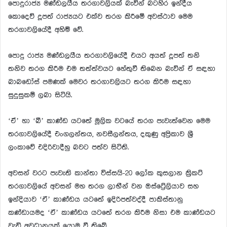
පොදුරාජ්‍ය මණ්ඩලයීය තරගාවලියක් බැවින් බටහිර ඉන්දීය
කොදෙව් දූපත් රාජ්‍යයට එක්ව තරග කිරීමේ අවස්ථාව මෙම
තරගාවලියේදී අහිමි වේ.
පොදු රාජ්‍ය මණ්ඩලයීය තරගාවලියේදී එයට අයත් දූපත් තනි
තනිව තරග කිරීම එම තත්ත්වයට හේතුවී තිබෙන බැවින් ඒ සඳහා
බාබඩෝස් පමණක් මෙවර තරගාවලියට තරග කිරීම සඳහා
සුදුසුකම් ලබා සිටියි.
‘ඒ’ හා ‘බී’ කාණ්ඩ යටතේ මූලික වටයේ තරග පැවැත්වෙන මෙම
තරගාවලියේදී එංගලන්තය, නවසීලන්තය, දකුණු අප්‍රිකාව ශ්‍රී
ලංකාවේ එදිරිවාදීහු බවට පත්ව සිටිති.
අවසන් වරට පැවැති කාන්තා විස්සයි-20 ලෝක කුසලාන ක්‍රිකට්
තරගාවලියේ අවසන් මහ තරග ලාභීන් වන ඔස්ට්‍රේලියාව සහ
ඉන්දියාව ‘ඒ’ කාණ්ඩය යටතේ ඉදිරිපත්වද්දී පාකිස්තානු
කණ්ඩායමද ‘ඒ’ කාණ්ඩය යටතේ තරග කිරීම නිසා එම කාණ්ඩයට
වැඩි අවධානයක් යොමු වී තිබේ.