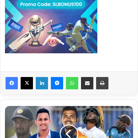
Facebook
X
LinkedIn
Messenger
WhatsApp
Share via Email
Print