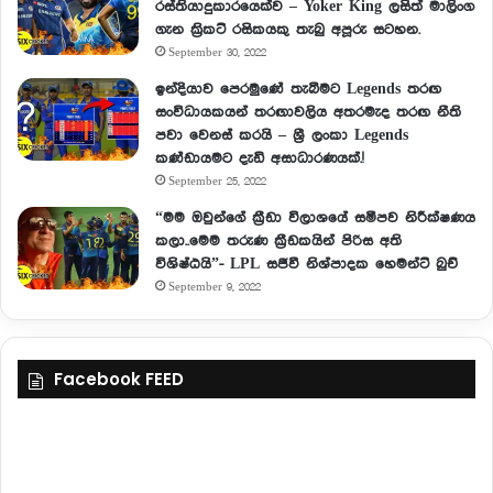
රස්තියාදුකාරයෙක්ව – Yoker King ලසිත් මාලිංග
ගැන ක්‍රිකට් රසිකයකු තැබු අපූරු සටහන.
September 30, 2022
ඉන්දියාව පෙරමුණේ තැබීමට Legends තරඟ
සංවිධායකයන් තරඟාවලිය අතරමැද තරඟ නීති
පවා වෙනස් කරයි – ශ්‍රී ලංකා Legends
කණ්ඩායමට දැඩි අසාධාරණයක්.!
September 25, 2022
“මම ඔවුන්ගේ ක්‍රීඩා විලාශයේ සමීපව නිරීක්ෂණය
කලා..මෙම තරුණ ක්‍රීඩකයින් පිරිස අති
විශිෂ්ඨයි”- LPL සජීවී නිශ්පාදක හෙමන්ට් බුච්
September 9, 2022
Facebook FEED