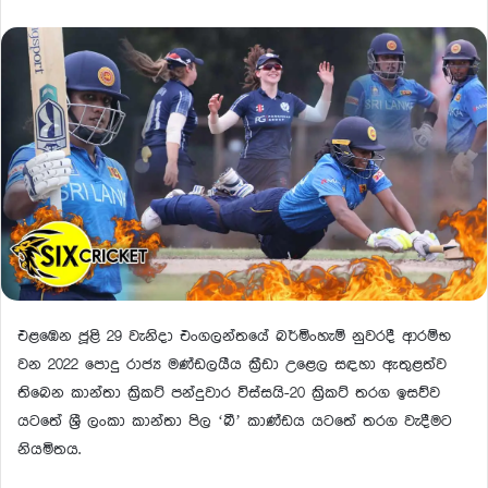
එළඹෙන ජූළි 29 වැනිදා එංගලන්තයේ බර්මිංහැම් නුවරදී ආරම්භ
වන 2022 පොදු රාජ්‍ය මණ්ඩලයීය ක්‍රීඩා උළෙල සඳහා ඇතුළත්ව
තිබෙන කාන්තා ක්‍රිකට් පන්දුවාර විස්සයි-20 ක්‍රිකට් තරග ඉසව්ව
යටතේ ශ්‍රී ලංකා කාන්තා පිල ‘බී’ කාණ්ඩය යටතේ තරග වැදීමට
නියමිතය.