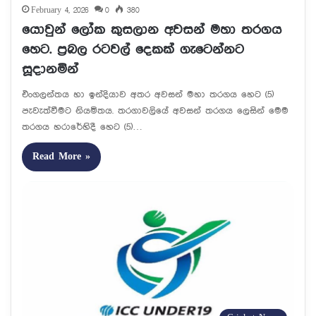
February 4, 2026
0
380
යොවුන් ලෝක කුසලාන අවසන් මහා තරගය
හෙට. ප්‍රබල රටවල් දෙකක් ගැටෙන්නට
සූදානමින්
එංගලන්තය හා ඉන්දියාව අතර අවසන් මහා තරගය හෙට (5)
පැවැත්වීමට නියමිතය. තරගාවලියේ අවසන් තරගය ලෙසින් මෙම
තරගය හරාරේහිදී හෙට (5)…
Read More »