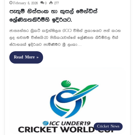
February 5, 2026
0
277
පැතුම් නිස්සංක හා කුසල් මෙන්ඩිස්
ශ්‍රේණිගතකිරීම්හි ඉදිරියට.
ජාත්‍යන්තර ක්‍රිකට් කවුන්සිලය (ICC) විසින් ප්‍රකාශයට පත් කරන
ලද නවතම විස්සයි-20 පිතිකරුවන්ගේ ශ්‍රේණිගත කිරීම්වල එක්
ස්ථානයක් ඉදිරියට පැමිණීමට ශ්‍රී ලංකා…
Read More »
Cricket News