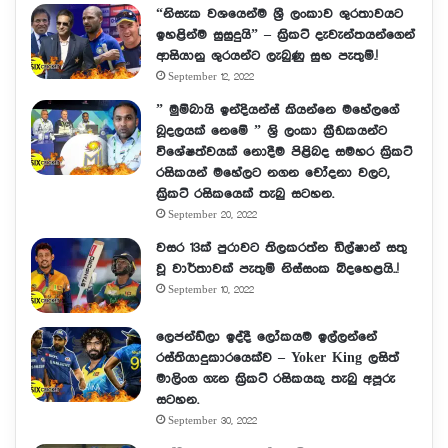
“නිසැක වශයෙන්ම ශ්‍රී ලංකාව ශුරතාවයට
ඉහළින්ම සුසුදුයි” – ක්‍රිකට් දැවැන්තයන්ගෙන්
ආසියානු ශුරයන්ට ලැබුණු සුභ පැතුම්.!
September 12, 2022
” මුම්බායි ඉන්දියන්ස් කියන්නෙ මහේලගේ
බූදලයක් නෙමේ ” ශ්‍රි ලංකා ක්‍රීඩකයන්ට
විශේෂත්වයක් නොදීම පිළිබද සමහර ක්‍රිකට්
රසිකයන් මහේලට නගන චෝදනා වලට,
ක්‍රිකට් රසිකයෙක් තැබු සටහන.
September 20, 2022
වසර 13ක් පුරාවට තිලකරත්න ඩිල්ෂාන් සතු
වූ වාර්තාවක් පැතුම් නිස්සංක බිදහෙළයි..!
September 10, 2022
ලෙජන්ඩ්ලා ඉද්දී ලෝකයම ඉල්ලන්නේ
රස්තියාදුකාරයෙක්ව – Yoker King ලසිත්
මාලිංග ගැන ක්‍රිකට් රසිකයකු තැබු අපූරු
සටහන.
September 30, 2022