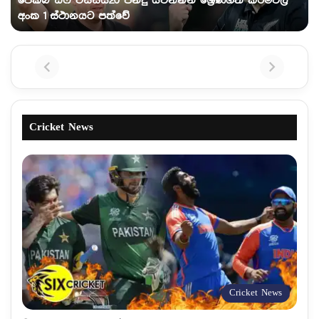
ජේකබ් ඩෆී විස්සයි20 පන්දු යවන්නන් ශ්‍රේණිගත කිරීම්වල
අංක 1 ස්ථානයට පත්වේ
Cricket News
Cricket News