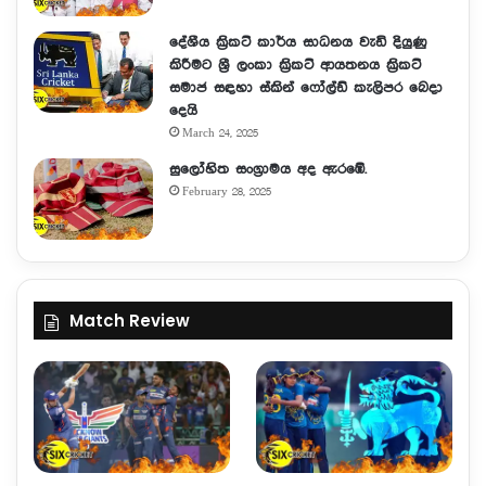
දේශීය ක්‍රිකට් කාර්ය සාධනය වැඩි දියුණු
කිරීමට ශ්‍රී ලංකා ක්‍රිකට් ආයතනය ක්‍රිකට්
සමාජ සඳහා ස්කින් ෆෝල්ඩ් කැලිපර බෙදා
දෙයි
March 24, 2025
සුලෝ­හිත සංග්‍රා­මය අද ඇරඹේ.
February 28, 2025
Match Review