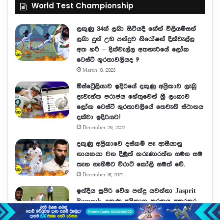
World Test Championship
ලකුණු 34ක් ලබා සිටියදී කේන් විලියම්සන්
ලබා දුන් උඩ පන්දුව නිරෝෂන් දික්වැල්ල
අත හරී – දික්වැල්ල අතහැ⁣රියේ ලෝක
ටෙස්ට් ශූරතාවලියද ?
March 13, 2023
ඕස්ට්‍රේලියාව ඉදිරියේ දකුණු අප්‍රිකාව ලැබූ
දැවැන්ත පරාජය හේතුවෙන් ශ්‍රී ලංකාව
ලෝක ටෙස්ට් ශුරතාවලියේ තෙවැනි ස්ථානය
දක්වා ඉදිරියට.!
December 29, 2022
දකුණු අප්‍රිකාවෙ දස්කම් පෑ ආසීයානු
නායකයා වන දිමුත් කරුණාරත්න සමග සම
තැන ගැනීමට විරාට් කෝලි සමත් වේ.
December 31, 2021
ඉන්දීය සුපිරි වේග පන්දු යවන්නා Jasprit
Bumrah, දකුණු අප්‍රිකානු තරඟය අතරතුර
පාදයේ අබාධයකට ලක් වෙයි.!