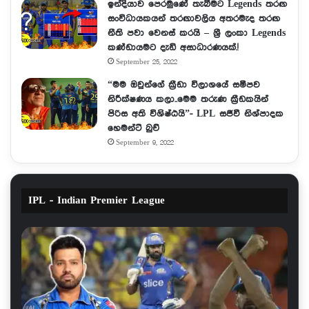
ඉන්දියාව පෙරමුණේ තැබීමට Legends තරඟ
සංවිධායකයන් තරඟාවලිය අතරමැද තරඟ
නීති පවා වෙනස් කරයි – ශ්‍රී ලංකා Legends
කණ්ඩායමට දැඩි අසාධාරණයක්.!
September 25, 2022
“මම ඔවුන්ගේ ක්‍රීඩා විලාශයේ සමීපව
නිරීක්ෂණය කලා..මෙම තරුණ ක්‍රීඩකයින්
පිරිස අති විශිෂ්ඨයි”- LPL සජීවී නිශ්පාදක
හෙමන්ට් බුච්
September 9, 2022
IPL - Indian Premier League