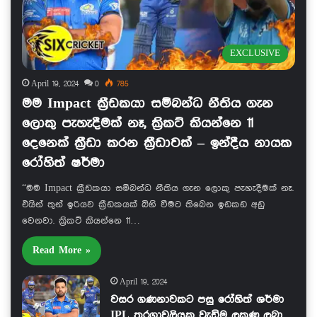
EXCLUSIVE
April 19, 2024
0
785
මම Impact ක්‍රීඩකයා සම්බන්ධ නීතිය ගැන
ලොකු පැහැදීමක් නෑ, ක්‍රිකට් කියන්නෙ 11
දෙනෙක් ක්‍රීඩා කරන ක්‍රීඩාවක් – ඉන්දීය නායක
රෝහිත් ෂර්මා
“මම Impact ක්‍රීඩකයා සම්බන්ධ නීතිය ගැන ලොකු පැහැදීමක් නෑ.
එයින් තුන් ඉරියව ක්‍රීඩකයක් බිහි වීමට තිබෙන ඉඩකඩ අඩු
වෙනවා. ක්‍රිකට් කියන්නෙ 11…
Read More »
April 19, 2024
වසර ගණනාවකට පසු රෝහිත් ශර්මා
IPL තරගාවලියක වැඩිම ලකුණු ලබා