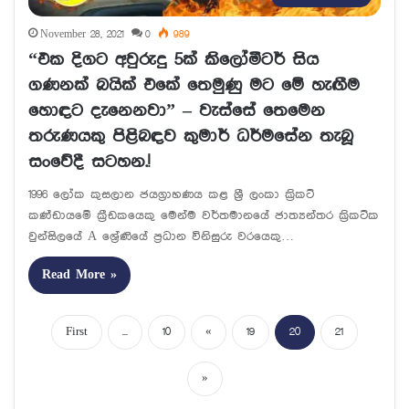
November 28, 2021
0
989
“එක දිගට අවුරුදු 5ක් කිලෝමීටර් සිය
ගණනක් බයික් එකේ තෙමුණු මට මේ හැඟීම
හොඳට දැනෙනවා” – වැස්සේ තෙමෙන
තරුණයකු පිළිබඳව කුමාර් ධර්මසේන තැබූ
සංවේදී සටහන.!
1996 ලෝක කුසලාන ජයග්‍රාහණය කළ ශ්‍රී ලංකා ක්‍රිකට්
කණ්ඩායමේ ක්‍රීඩකයෙකු මෙන්ම වර්තමානයේ ජාත්‍යන්තර ක්‍රිකට්ක
වුන්සිලයේ A ශ්‍රේණියේ ප්‍රධාන විනිසුරු වරයෙකු…
Read More »
First
...
10
«
19
20
21
»