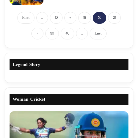
First
...
10
«
19
20
21
»
30
40
...
Last
Legend Story
Woman Cricket