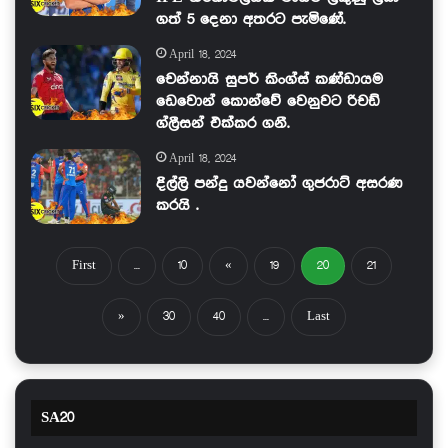
ගත් 5 දෙනා අතරට පැමිණේ.
April 18, 2024
චෙන්නායි සුපර් කිංග්ස් කණ්ඩායම
ඩෙවොන් කොන්වේ වෙනුවට රිචඩ්
ග්ලීසන් එක්කර ගනී.
April 18, 2024
දිල්ලි පන්දු යවන්නෝ ගුජරාට් අසරණ
කරයි .
First
...
10
«
19
20
21
»
30
40
...
Last
SA20