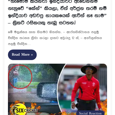
“හැමෝම කියනවා ඉන්දියාවට ඇඩෙන්නම
ගැහුවේ “කේන්” කියලා, ඒත් අර්ජුන තරම් නම්
ඉන්දියාව අඩවපු නායකයෙක් ඇවිත් නෑ තාම”
– ක්‍රිකට් රසිකයකු තැබූ සටහන.!
මේ මනුස්සය ගැන නිකමට හිතන්න.. – ඇෆ්ගනිස්ථානය පලමු
එක්දින තරගය ක්‍රීඩා කරලා දැනට අවුරුදු 12 ක්, – අයර්ලන්තය
පලමු එක්දින…
Read More »
Social Reaction