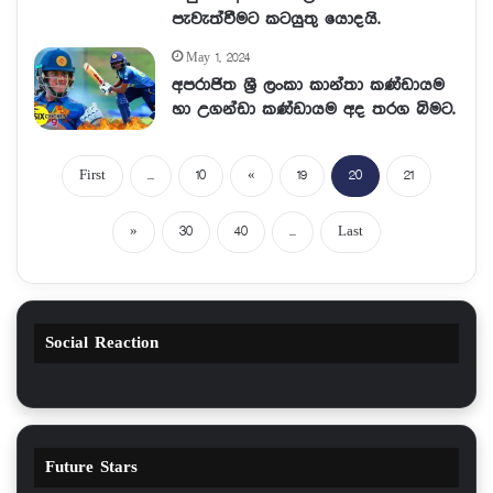
පැවැත්වීමට කටයුතු යොදයි.
May 1, 2024
අපරාජිත ශ්‍රී ලංකා කාන්තා කණ්ඩායම
හා උගන්ඩා කණ්ඩායම අද තරග බිමට.
First
...
10
«
19
20
21
»
30
40
...
Last
Social Reaction
Future Stars