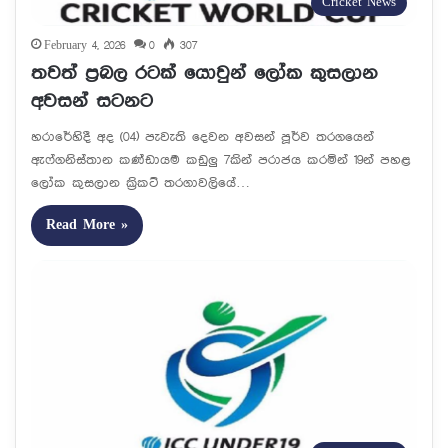
Cricket News
February 4, 2026
0
307
තවත් ප්‍රබල රටක් යොවුන් ලෝක කුසලාන
අවසන් සටනට
හරාරේහිදී අද (04) පැවැති දෙවන අවසන් පූර්ව තරගයෙන්
ඇෆ්ගනිස්තාන කණ්ඩායම කඩුලු 7කින් පරාජය කරමින් 19න් පහළ
ලෝක කුසලාන ක්‍රිකට් තරගාවලියේ…
Read More »