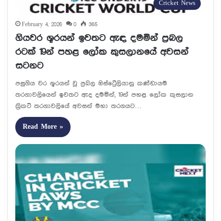
Cricket News
February 4, 2026
0
365
ගියවර ශූරයන් ඉවතට ඇඳ දමමින් ප්‍රබල
රටක් 19න් පහළ ලෝක කුසලානයේ අවසන්
සටනට
පසුගිය වර ශූරයන් වූ ප්‍රබල ඔස්ට්‍රේලියානු කණ්ඩායම
තරගාවලියෙන් ඉවතට ඇද දමමින්, 19න් පහළ ලෝක කුසලාන
ක්‍රිකට් තරගාවලියේ අවසන් මහා තරගයට…
Read More »