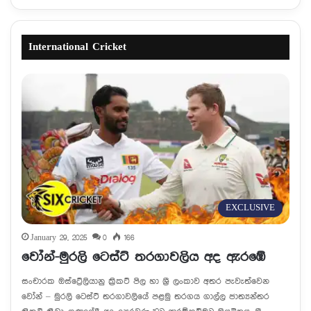
International Cricket
EXCLUSIVE
January 29, 2025
0
166
වෝන්-මුරලි ටෙස්ට් තරගාවලිය අද ඇරඹේ
සංචාරක ඔස්ට්‍රේලියානු ක්‍රිකට් පිල හා ශ්‍රී ලංකාව අතර පැවැත්වෙන
වෝන් – මුරලි ටෙස්ට් තරගාවලියේ පළමු තරගය ගාල්ල ජාත්‍යන්තර