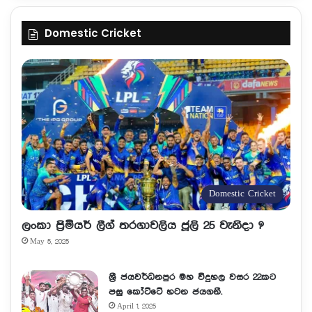
Domestic Cricket
Domestic Cricket
ලංකා ප්‍රිමියර් ලීග් තරගාවලිය ජූලි 25 වැනිදා ?
May 5, 2025
ශ්‍රී ජයවර්ධනපුර මහ විදුහල වසර 22කට
පසු කෝට්ටේ හටන ජයගනී.
April 1, 2025