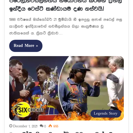
පටෙල්,නවසීලන්තය නියෝජනය කරමින් ප්‍රභල
ඉන්දීය ටෙස්ට් කණ්ඩායම දණ ගස්වයි.!
1988 වර්ෂයේ ඔක්තෝබර් 21 මුම්බායි හී ඉපදුනු අජාස් පටෙල් පසු
කාලීනව ඉන්දියාවෙන් නවසීලන්තය බලා සංක්‍රමණය වූ
ජාතිකයෙක් ය. ක්‍රිකට් ක්‍රීඩාව…
Read More »
Legends Story
December 1, 2021
0
955