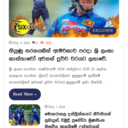
EXCLUSIVE
May 4, 2024
0
1,505
තියුණු තරගයකින් ඇමරිකාව පරදා ශ්‍රි ලංකා
කාන්තාවෝ අවසන් පූර්ව වටයට ලගාවේ.
ශ්‍රී ලංකා කාන්තා කණ්ඩායම 2024 පන්දුවාර 20යි 20 ලෝක
කුසලාන කාන්තා ක්‍රිකට් තරගාවලියට සුදුසුකම් ලැබීමේ
තරගාවලියේ අවසන් පූර්ව වටයට සුදුසුකම් ලබා තිබෙයි…
Read More »
May 1, 2024
මොනරාගල දස්ත්‍රික්කයට කීර්තියක්
ලබාදුන්, චමුදි ප්‍රබෝධා මුණසිංහ
සිසුවිය ඇගයීමේ උත්සවයක්