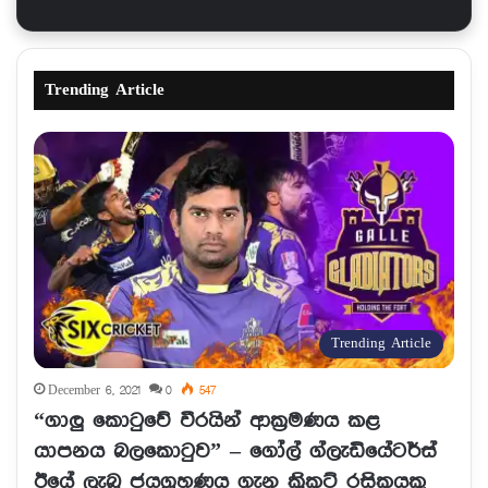
Trending Article
Trending Article
December 6, 2021
0
547
“ගාලු කොටුවේ වීරයින් ආක්‍රමණය කළ
යාපනය බලකොටුව” – ගෝල් ග්ලැඩියේටර්ස්
ඊයේ ලැබූ ජයග්‍රහණය ගැන ක්‍රිකට් රසිකයකු