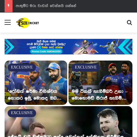
පාකිස්ථානයට මිරාස් දුන් තෑග්ග
Menu
Se
EXCLUSIVE
EXCLUSIVE
‘රෝහිත් ෂර්මා විනිශ්චය
මම ටිකක් හැගීම්බර් උනා –
නොකර ඉමු, මොකද ඔබ
මොහොමඩ් සිරාජ් හැගීම්බර
ලගදිම ඔහුව ප්‍රශංසා කරයි’
වෙයි
– MI පිතිකරණ පුහුණුකරු
EXCLUSIVE
කීරන් පොලාර්ඩ් කියයි.