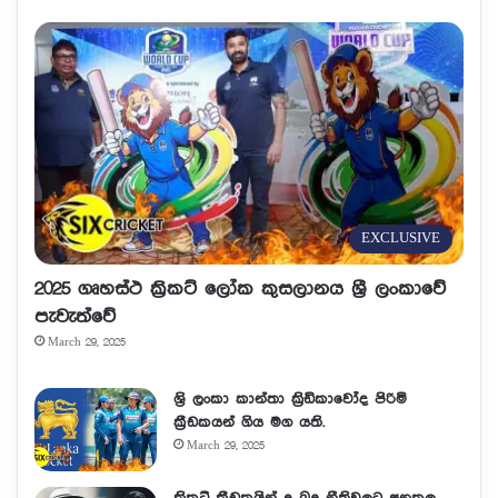
EXCLUSIVE
2025 ගෘහස්ථ ක්‍රිකට් ලෝක කුසලානය ශ්‍රී ලංකාවේ
පැවැත්වේ
March 29, 2025
ශ්‍රි ලංකා කාන්තා ක්‍රිඩිකාවෝද පිරිමි
ක්‍රීඩකයන් ගිය මග යති.
March 29, 2025
ක්‍රිකට් ක්‍රීඩකයින් ද බදු නීතිවලට අනුකූල