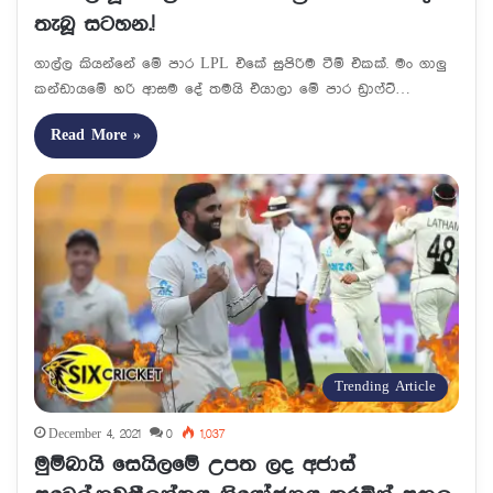
තැබූ සටහන.!
ගාල්ල කියන්නේ මේ පාර LPL එකේ සුපිරිම ටීම් එකක්. මං ගාලු
කන්ඩායමේ හරි ආසම දේ තමයි එයාලා මේ පාර ඩ්‍රාෆ්ට්…
Read More »
Trending Article
December 4, 2021
0
1,037
මුම්බායි සෙයිලමේ උපත ලද අජාස්