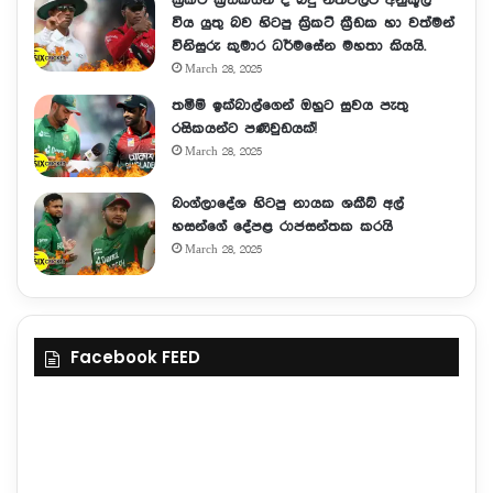
විය යුතු බව හිටපු ක්‍රිකට් ක්‍රීඩක හා වත්මන්
විනිසුරු කුමාර ධර්මසේන මහතා කියයි.
March 28, 2025
තමීම් ඉක්බාල්ගෙන් ඔහුට සුවය පැතු
රසිකයන්ට පණිවුඩයක්!
March 28, 2025
බංග්ලාදේශ හිටපු නායක ශකීබ් අල්
හසන්ගේ දේපළ රාජසන්තක කරයි
March 28, 2025
Facebook FEED