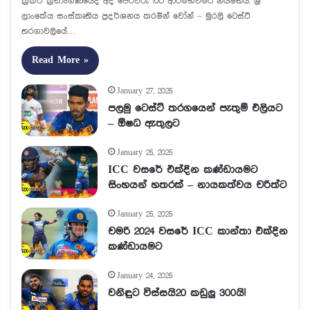
ක්‍රිකට් ක්‍රීඩාංගණයේදී අද පෙරවරු 10ට ආරම්භවීමට නියමිතය. ශ්‍රී
ලාංකේය සංස්කෘතිය ප්‍රදර්ශනය කරමින් වෝන් – මුරලි ටෙස්ට්
තරගාවලියේ…
Read More »
January 27, 2025
පලමු ටෙස්ට් තරගයෙන් පැතුම් එලියට
– ඕෂධ ඇතුලට
January 25, 2025
ICC වසරේ එක්දින කණ්ඩායමට
සිංහයන් හතරක් – නායකත්වය චරිත්ට
January 25, 2025
චමරි 2024 වසරේ ICC කාන්තා එක්දින
කණ්ඩායමට
January 24, 2025
වනිඳුට විස්සයි20 කඩුලු 300යි!