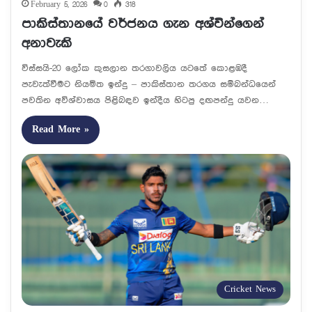
February 5, 2026
0
318
පාකිස්තානයේ වර්ජනය ගැන අශ්වින්ගෙන්
අනාවැකි
විස්සයි-20 ලෝක කුසලාන තරගාවලිය යටතේ කොළඹදී
පැවැත්වීමට නියමිත ඉන්දු – පාකිස්තාන තරගය සම්බන්ධයෙන්
පවතින අවිශ්වාසය පිළිබඳව ඉන්දීය හිටපු දඟපන්දු යවන…
Read More »
Cricket News