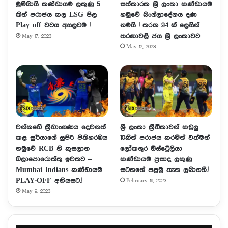
මුම්බායි කණ්ඩායම ලකුණු 5
සත්කාරක ශ්‍රී ලංකා කණ්ඩායම
කින් පරාජය කල LSG පිල
හමුවේ බංග්ලාදේශය දණ
Play off වටය අසලටම !
නමයි ! තරඟ 2-1 ක් ලෙසින්
තරඟාවලි ජය ශ්‍රී ලංකාවට
May 17, 2023
May 12, 2023
වන්කඩේ ක්‍රීඩාංගණය දෙවනත්
ශ්‍රී ලංකා ක්‍රීඩිකාවන් කඩුලු
කළ සුර්යාගේ සුපිරි පිතිහරඹය
10කින් පරාජය කරමින් වත්මන්
හමුවේ RCB හි කුසලාන
ලෝකශුර ඕස්ට්‍රේලියා
බලාපොරොත්තු ඉවතට –
කණ්ඩායම ප්‍රසාද ලකුණු
Mumbai Indians කණ්ඩායම
සටහනේ පළමු තැන ලබාගනී.!
PLAY-OFF අභියසට.!
February 16, 2023
May 9, 2023