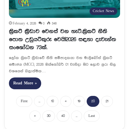
Cricket News
February 4, 2026
0
348
ක්‍රිකට් ක්‍රීඩාව වෙනස් වන හැටි.ක්‍රිකට් නීති
පොත උඩුයටිකුරු වෙයි!2026 සඳහා දැවැන්ත
සංශෝධන 73ක්.
ලෝක ක්‍රිකට් ක්‍රීඩාවේ නීති සම්පාදකයා වන මාලිබෝන් ක්‍රිකට්
සමාජය (MCC), 2026 ඔක්තෝබර් 01 වැනිදා සිට ලොව පුරා නිල
වශයෙන් බලාත්මක…
Read More »
First
...
10
«
19
20
21
»
30
40
...
Last